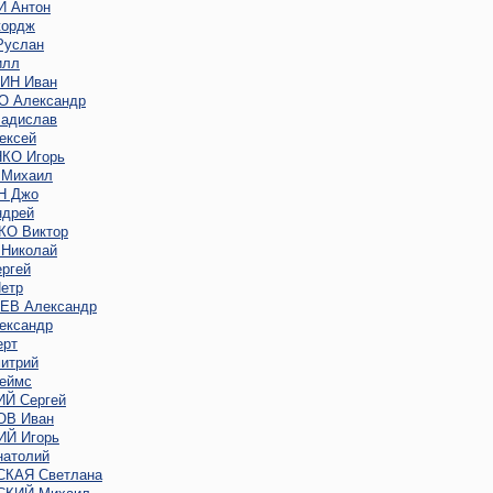
 Антон
ордж
услан
илл
ИН Иван
 Александр
адислав
ексей
КО Игорь
Михаил
Н Джо
дрей
О Виктор
Николай
ргей
етр
В Александр
ександр
ерт
итрий
еймс
Й Сергей
В Иван
Й Игорь
атолий
КАЯ Светлана