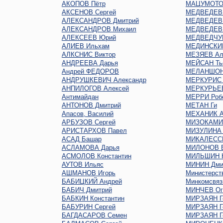
АКОПОВ Пётр
МАЦУМОТО
АКСЕНОВ Сергей
МЕДВЕДЕВ 
АЛЕКСАНДРОВ Дмитрий
МЕДВЕДЕВ 
АЛЕКСАНДРОВ Михаил
МЕДВЕДЕВ 
АЛЕКСЕЕВ Юрий
МЕДВЕДЧУК
АЛИЕВ Ильхам
МЕДИНСКИЙ
АЛКСНИС Виктор
МЕЗЯЕВ Ал
АНДРЕЕВА Дарья
МЕЙСАН Ть
Андрей ФЕДОРОВ
МЕЛАНШОН
АНДРУШКЕВИЧ Александр
МЕРКУРИС 
АНПИЛОГОВ Алексей
МЕРКУРЬЕ
Антимайдан
МЕРРИ Роб
АНТОНОВ Дмитрий
МЕТАН Ги
Апасов, Василий
МЕХАНИК А
АРБУЗОВ Сергей
МИЗОКАМИ
АРИСТАРХОВ Павел
МИЗУЛИНА 
АСАД Башар
МИКАЛЕСС
АСЛАМОВА Дарья
МИЛОНОВ В
АСМОЛОВ Константин
МИЛЬШИН Н
АУТОВ Ильяс
МИНИН Дми
АШМАНОВ Игорь
Министерст
БАБИЦКИЙ Андрей
Минкомсвяз
БАБИЧ Дмитрий
МИНЧЕВ Oг
БАБКИН Константин
МИРЗАЯН Г
БАБУРИН Сергей
МИРЗАЯН Г
БАГДАСАРОВ Семен
МИРЗАЯН Г