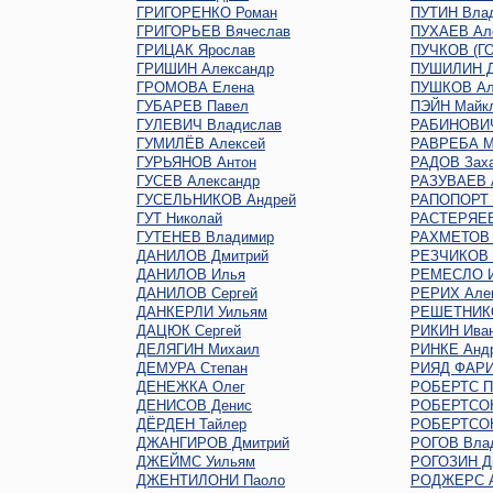
ГРИГОРЕНКО Роман
ПУТИН Вла
ГРИГОРЬЕВ Вячеслав
ПУХАЕВ Ал
ГРИЦАК Ярослав
ПУЧКОВ (Г
ГРИШИН Александр
ПУШИЛИН Д
ГРОМОВА Елена
ПУШКОВ Ал
ГУБАРЕВ Павел
ПЭЙН Майк
ГУЛЕВИЧ Владислав
РАБИНОВИЧ
ГУМИЛЁВ Алексей
РАВРЕБА М
ГУРЬЯНОВ Антон
РАДОВ Зах
ГУСЕВ Александр
РАЗУВАЕВ 
ГУСЕЛЬНИКОВ Андрей
РАПОПОРТ 
ГУТ Николай
РАСТЕРЯЕВ
ГУТЕНЕВ Владимир
РАХМЕТОВ 
ДАНИЛОВ Дмитрий
РЕЗЧИКОВ 
ДАНИЛОВ Илья
РЕМЕСЛО 
ДАНИЛОВ Сергей
РЕРИХ Але
ДАНКЕРЛИ Уильям
РЕШЕТНИКО
ДАЦЮК Сергей
РИКИН Ива
ДЕЛЯГИН Михаил
РИНКЕ Анд
ДЕМУРА Степан
РИЯД ФАР
ДЕНЕЖКА Олег
РОБЕРТС П
ДЕНИСОВ Денис
РОБЕРТСО
ДЁРДЕН Тайлер
РОБЕРТСОН
ДЖАНГИРОВ Дмитрий
РОГОВ Вла
ДЖЕЙМС Уильям
РОГОЗИН Д
ДЖЕНТИЛОНИ Паоло
РОДЖЕРС А