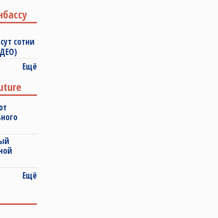
нбассу
сут сотни
ИДЕО)
Ещё
uture
ют
ьного
ный
ной
Ещё