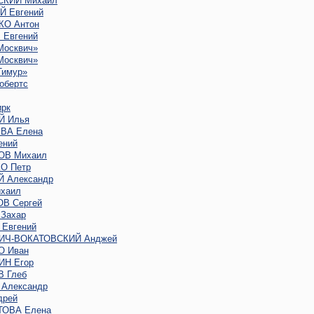
КИЙ Михаил
 Евгений
О Антон
Евгений
Москвич»
Москвич»
Тимур»
обертс
рк
Й Илья
ВА Елена
ений
ОВ Михаил
О Петр
 Александр
хаил
В Сергей
Захар
Евгений
ИЧ-ВОКАТОВСКИЙ Анджей
 Иван
Н Егор
 Глеб
Александр
дрей
ОВА Елена