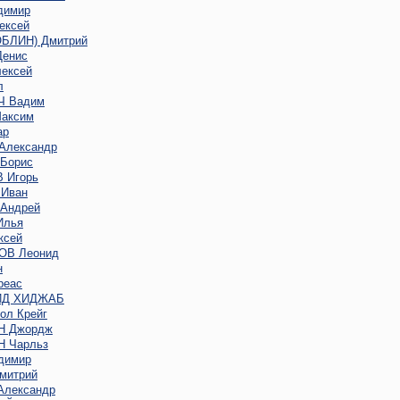
димир
ексей
ОБЛИН) Дмитрий
енис
ексей
л
 Вадим
аксим
ар
Александр
Борис
 Игорь
Иван
Андрей
Илья
ксей
В Леонид
н
реас
ИД ХИДЖАБ
ол Крейг
Н Джордж
 Чарльз
димир
митрий
лександр