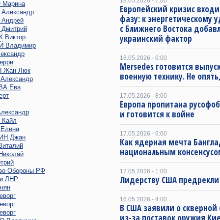
18.05.2026 - 7:00
 Марина
Европейский кризис входи
Александр
фазу: к энергетическому 
Андрей
с Ближнего Востока добав
Дмитрий
украинский фактор
 Виктор
 Владимир
ександр
18.05.2026 - 6:00
ерри
Mersedes готовится выпус
 Жан-Люк
военную технику. Не опять,
Александр
ВА Ева
ерт
17.05.2026 - 8:00
Европа пропитана русофо
лександр
и готовится к войне
 Кайл
Елена
17.05.2026 - 6:00
ИН Джан
Как ядерная мечта Бангла
италий
национальным консенсусо
иколай
трий
во Обороны РФ
17.05.2026 - 1:00
Лидерству США предрекли
и ЛНР
нян
еворг
16.05.2026 - 4:00
еворг
В США заявили о скверной
еворг
из-за поставок оружия Ки