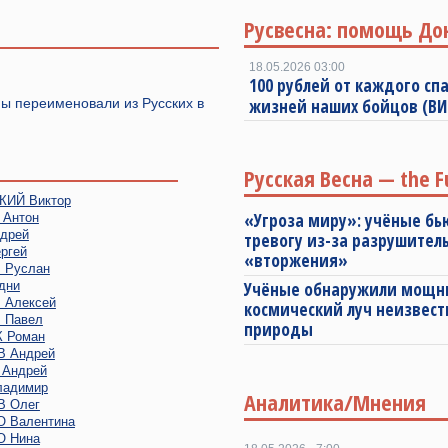
Русвесна: помощь До
18.05.2026 03:00
100 рублей от каждого спа
ны переименовали из Русских в
жизней наших бойцов (В
Русская Весна — the F
ИЙ Виктор
«Угроза миру»: учёные бь
Антон
дрей
тревогу из-за разрушител
ргей
«вторжения»
Руслан
дни
Учёные обнаружили мощ
Алексей
космический луч неизвест
 Павел
природы
 Роман
 Андрей
Андрей
адимир
Аналитика/Мнения
 Олег
 Валентина
 Нина