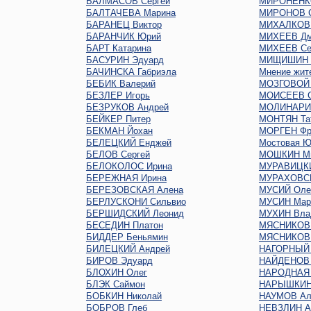
БАЛМАСОВ Сергей
МИРОНЕНКО
БАЛТАЧЕВА Марина
МИРОНОВ С
БАРАНЕЦ Виктор
МИХАЛКОВ 
БАРАНЧИК Юрий
МИХЕЕВ Дм
БАРТ Катарина
МИХЕЕВ Се
БАСУРИН Эдуард
МИЩИШИН 
БАЧИНСКА Габриэла
Мнение жит
БЕБИК Валерий
МОЗГОВОЙ 
БЕЗЛЕР Игорь
МОИСЕЕВ С
БЕЗРУКОВ Андрей
МОЛИНАРИ 
БЕЙКЕР Питер
МОНТЯН Та
БЕКМАН Йохан
МОРГЕН Фр
БЕЛЕЦКИЙ Енджей
Мостовая Ю
БЕЛОВ Сергей
МОШКИН М
БЕЛОКОЛОС Ирина
МУРАВИЦКИ
БЕРЕЖНАЯ Ирина
МУРАХОВСК
БЕРЕЗОВСКАЯ Алена
МУСИЙ Оле
БЕРЛУСКОНИ Сильвио
МУСИН Мар
БЕРШИДСКИЙ Леонид
МУХИН Вла
БЕСЕДИН Платон
МЯСНИКОВ 
БИДДЕР Беньямин
МЯСНИКОВ 
БИЛЕЦКИЙ Андрей
НАГОРНЫЙ 
БИРОВ Эдуард
НАЙДЕНОВ 
БЛОХИН Олег
НАРОДНАЯ
БЛЭК Саймон
НАРЫШКИН 
БОБКИН Николай
НАУМОВ Ал
БОБРОВ Глеб
НЕВЗЛИН А