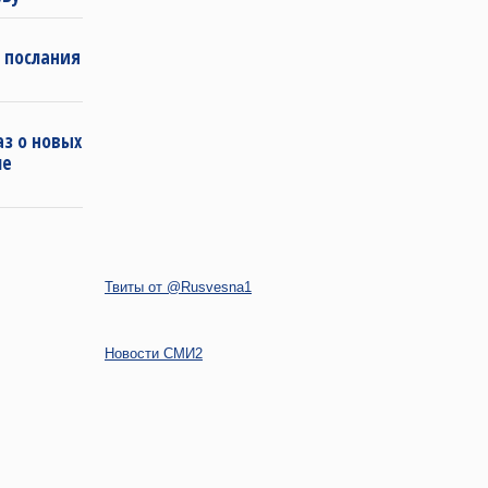
 послания
з о новых
ле
Твиты от @Rusvesna1
Новости СМИ2