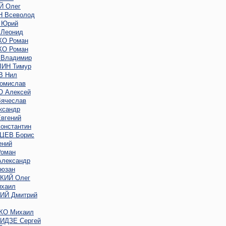
 Олег
 Всеволод
 Юрий
Леонид
О Роман
О Роман
Владимир
ИН Тимур
В Нил
омислав
 Алексей
ячеслав
ксандр
вгений
онстантин
ЦЕВ Борис
ений
оман
лександр
юзан
КИЙ Олег
хаил
Й Дмитрий
КО Михаил
ДЗЕ Сергей