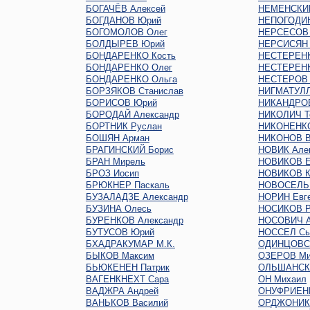
БОГАЧЁВ Алексей
НЕМЕНСКИЙ
БОГДАНОВ Юрий
НЕПОГОДИН
БОГОМОЛОВ Олег
НЕРСЕСОВ
БОЛДЫРЕВ Юрий
НЕРСИСЯН 
БОНДАРЕНКО Кость
НЕСТЕРЕНК
БОНДАРЕНКО Олег
НЕСТЕРЕНК
БОНДАРЕНКО Ольга
НЕСТЕРОВ 
БОРЗЯКОВ Станислав
НИГМАТУЛЛ
БОРИСОВ Юрий
НИКАНДРО
БОРОДАЙ Александр
НИКОЛИЧ Т
БОРТНИК Руслан
НИКОНЕНКО
БОШЯН Арман
НИКОНОВ В
БРАГИНСКИЙ Борис
НОВИК Але
БРАН Мирель
НОВИКОВ Е
БРОЗ Иосип
НОВИКОВ К
БРЮКНЕР Паскаль
НОВОСЕЛЬ
БУЗАЛАДЗЕ Александр
НОРИН Евг
БУЗИНА Олесь
НОСИКОВ Р
БУРЕНКОВ Александр
НОСОВИЧ А
БУТУСОВ Юрий
НОССЕЛ Сь
БХАДРАКУМАР М.К.
ОДИНЦОВС
БЫКОВ Максим
ОЗЕРОВ Ми
БЬЮКЕНЕН Патрик
ОЛЬШАНСКИ
ВАГЕНКНЕХТ Сара
ОН Михаил
ВАДЖРА Андрей
ОНУФРИЕН
ВАНЬКОВ Василий
ОРДЖОНИКИ