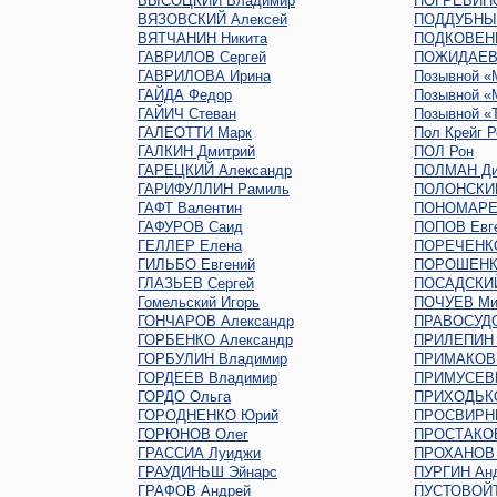
ВЫСОЦКИЙ Владимир
ПОГРЕБИНС
ВЯЗОВСКИЙ Алексей
ПОДДУБНЫЙ
ВЯТЧАНИН Никита
ПОДКОВЕНК
ГАВРИЛОВ Сергей
ПОЖИДАЕВ 
ГАВРИЛОВА Ирина
Позывной «
ГАЙДА Федор
Позывной «
ГАЙИЧ Стеван
Позывной «
ГАЛЕОТТИ Марк
Пол Крейг Р
ГАЛКИН Дмитрий
ПОЛ Рон
ГАРЕЦКИЙ Александр
ПОЛМАН Ди
ГАРИФУЛЛИН Рамиль
ПОЛОНСКИ
ГАФТ Валентин
ПОНОМАРЕ
ГАФУРОВ Саид
ПОПОВ Евг
ГЕЛЛЕР Елена
ПОРЕЧЕНК
ГИЛЬБО Евгений
ПОРОШЕНК
ГЛАЗЬЕВ Сергей
ПОСАДСКИЙ
Гомельский Игорь
ПОЧУЕВ Ми
ГОНЧАРОВ Александр
ПРАВОСУДО
ГОРБЕНКО Александр
ПРИЛЕПИН 
ГОРБУЛИН Владимир
ПРИМАКОВ 
ГОРДЕЕВ Владимир
ПРИМУСЕВ
ГОРДО Ольга
ПРИХОДЬКО
ГОРОДНЕНКО Юрий
ПРОСВИРНИ
ГОРЮНОВ Олег
ПРОСТАКОВ
ГРАССИА Луиджи
ПРОХАНОВ 
ГРАУДИНЬШ Эйнарс
ПУРГИН Ан
ГРАФОВ Андрей
ПУСТОВОЙТ