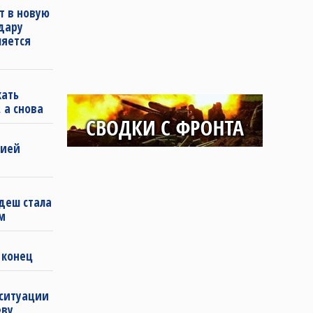
т в новую
удару
ляется
кать
 а снова
бией
деш стала
м
 конец
 ситуации
еву