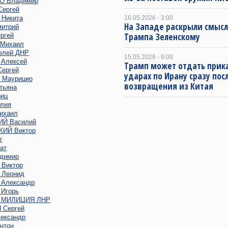
 Владимир
ергей
Никита
16.05.2026 - 3:00
На Западе раскрыли смысл
итрий
Трампа Зеленскому
ргей
Михаил
елей ДНР
15.05.2026 - 9:00
Алексей
Трамп может отдать прика
ергей
ударах по Ирану сразу пос
Маурицио
возвращения из Китая
тьяна
иц
лия
ихаил
Й Василий
ИЙ Виктор
г
ат
димир
Виктор
Леонид
Александр
Игорь
 МИЛИЦИЯ ЛНР
Сергей
ександр
нтон