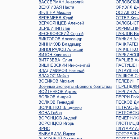
ВАССЕРМАН Анатолий
ОРЛОВСКИЙ
ВЕЖЛИВАЯ Настя
ОРУЭЛЛ Дж
ВЕЛЛЕР Михаил
ОСТАШКО Р
ВЕРЕМЕЕВ Юрий
ОТТЕР Кир
ВЕРХОЯНЦЕВ Алексей
ОХЛОБЫСТ
ВЕРШИНИН Лев
ОХРИМЕНКО
ВЕСЕЛОВСКИЙ Сергей
ПАВЛОВ Вл
ВИКТОРОВ Александр
ПАНКИН Ал
ВИННИКОВ Владимир
ПАНКРАТЕН
ВИНОГРАДОВ Алексей
ПАНЧЕНКО 
ВИТОН Кристиан
ПАРКИНСО
ВИТЯЗЕВА Юлия
ПАРШЕВ Ан
ВИШНЕВСКИЙ Иннокентий
ПАСТУШЕНК
ВЛАДИМИРОВ Николай
ПАТРУШЕВ 
ВЛАХОС Майкл
ПАШКОВ Се
ВОЕЙКОВ Михаил
ПЕЛЕВИН П
Военные эксперты «Боевого братства»
ПЕРЕНДЖИЕ
ВОЙТЕНКОВ Артем
ПЕРЛИН Ал
ВОЛКОВ Андрей
ПЕРРИ Роб
ВОЛКОВ Геннадий
ПЕСКОВ Дм
ВОЛЧЕНКО Владимир
ПЕТРАС Дж
ВОНА Габор
ПЕТРОВСКИ
ВОРОНЦОВ Андрей
ПЕЧЕРНИКО
ВОРОНЦОВ Игорь
ПЛОТНИЦКИ
ВРНС
ПЛУГАРУ Ан
ВЫВАДИЛА Йиржи
ПОГОРЕЛЬС