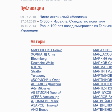
Публикации
–
Чисто английский «Новичок»
09.07.2018
–
С-300 и Израиль. Скандал по понятиям
17.04.2015
–
Ровно 100 лет назад эмигрантов из Галичи
15.10.2014
Украинцев
Авторы
МИРОНЕНКО Борис
МАРАХОВСК
ХОЛЛАНД Стив
МАРДАСОВ 
Bloomberg
МАРКИН Ан
Deutsche Welle
МАРКОВ Се
K.KING
МАРМАЗОВ 
Stratfor
МАРТИН Ро
Yurasumy
МАРТЫНОВ 
«БОРИСЫЧ» Олег
МАРТЫНОВ
АБЗАЛОВ Дмитрий
МАРТЫНЮК
Абу Ибрагим
МАРТЬЯНОВ
АВЕТИСЯН Георгий
МАРЧУКОВ 
АГЕЕВ Александр
МАСЛОВ Вл
АДОМАНИС Марк
МАТВЕЙЧЕВ
АЗАРОВ Николай
МАТВИЕНКО
АЙО Бенес
МАТВИЕНКО