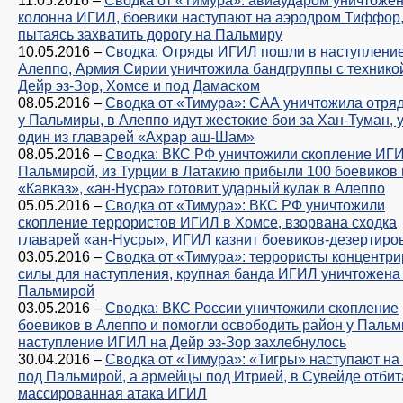
11.05.2016
–
Сводка от «Тимура»: авиаударом уничтоже
колонна ИГИЛ, боевики наступают на аэродром Тиффор
пытаясь захватить дорогу на Пальмиру
10.05.2016
–
Сводка: Отряды ИГИЛ пошли в наступление
Алеппо, Армия Сирии уничтожила бандгруппы с технико
Дейр эз-Зор, Хомсе и под Дамаском
08.05.2016
–
Сводка от «Тимура»: САА уничтожила отря
у Пальмиры, в Алеппо идут жестокие бои за Хан-Туман, 
один из главарей «Ахрар аш-Шам»
08.05.2016
–
Сводка: ВКС РФ уничтожили скопление ИГ
Пальмирой, из Турции в Латакию прибыли 100 боевиков
«Кавказ», «ан-Нусра» готовит ударный кулак в Алеппо
05.05.2016
–
Сводка от «Тимура»: ВКС РФ уничтожили
скопление террористов ИГИЛ в Хомсе, взорвана сходка
главарей «ан-Нусры», ИГИЛ казнит боевиков-дезертиро
03.05.2016
–
Сводка от «Тимура»: террористы концентр
силы для наступления, крупная банда ИГИЛ уничтожена
Пальмирой
03.05.2016
–
Сводка: ВКС России уничтожили скопление
боевиков в Алеппо и помогли освободить район у Пальм
наступление ИГИЛ на Дейр эз-Зор захлебнулось
30.04.2016
–
Сводка от «Тимура»: «Тигры» наступают н
под Пальмирой, а армейцы под Итрией, в Сувейде отбит
массированная атака ИГИЛ