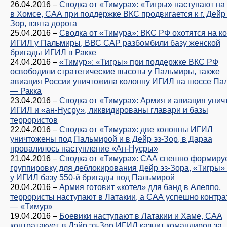
26.04.2016
–
Сводка от «Тимура»: «Тигры» наступают н
в Хомсе, САА при поддержке ВКС продвигается к г. Дейр 
Зор, взята дорога
25.04.2016
–
Сводка от «Тимура»: ВКС РФ охотятся на к
ИГИЛ у Пальмиры, ВВС САР разбомбили базу женской
бригады ИГИЛ в Ракке
24.04.2016
–
«Тимур»: «Тигры» при поддержке ВКС РФ
освободили стратегические высоты у Пальмиры, также
авиация России уничтожила колонну ИГИЛ на шоссе Па
— Ракка
23.04.2016
–
Сводка от «Тимура»: Армия и авиация уни
ИГИЛ и «ан-Нусру», ликвидированы главари и базы
террористов
22.04.2016
–
Сводка от «Тимура»: две колонны ИГИЛ
уничтожены под Пальмирой и в Дейр эз-Зор, в Дараа
провалилось наступление «Ан-Нусры»
21.04.2016
–
Сводка от «Тимура»: САА спешно формиру
группировку для деблокирования Дейр эз-Зора, «Тигры»
у ИГИЛ базу 550-й бригады под Пальмирой
20.04.2016
–
Армия готовит «котел» для банд в Алеппо,
террористы наступают в Латакии, а САА успешно контрат
— «Тимур»
19.04.2016
–
Боевики наступают в Латакии и Хаме, САА
контратакует, в Дэйр эз-Зор ИГИЛ казнит командиров за