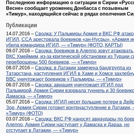
Последнюю информацию о ситуации в Сирии «Русс
Весне» сообщает уроженец Донбасса с позывным
«Тимур», находящийся сейчас в рядах ополчения Си
Публикации
14.07.2016
–
Сводка: У Пальмиры Армия и ВКС РФ атак
ИГИЛ, ССА арестовала боевиков «ан-Нусры», «Армия 
убила командира ИГИЛ, — «Тимур» (ФОТО, КАРТЫ)
09.07.2016
–
Сводка: боевиков в Алеппо зовут атаковать
ВКС Хмеймим, из-за критической обстановки из Турции 
переброшены 500 боевиков, — «Тимур»
08.07.2016
–
Сводка: в Латакии замечена бандгруппа из
Татарстана, наступления ИГИЛ в Хаме и Хомсе захлебну
ВВС уничтожают боевиков у Пальмиры, — «Тимур»
06.07.2016
–
Сводка: авиация уничтожает ИГИЛ под
Пальмирой, Армия Сирии взорвала туннель и 30 боевико
Дамаска, — «Тимур»
05.07.2016
–
Сводка: ИГИЛ несет большие потери в Дейр
Зор, Армия Сирии готовит контрнаступление в Латакии,
«Тимур» (ФОТО)
03.07.2016
–
Сводка: ВКС РФ наносят авиаудары по бое
Алеппо, Армия Сирии наступает у Дамаска и Дараа, но
отступает в Латакии, — «Тимур»