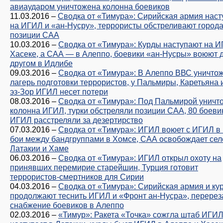
авиаударом уничтожена колонна боевиков
11.03.2016
–
Сводка от «Тимура»: Сирийская армия наст
на ИГИЛ и «ан-Нусру», террористы обстреливают города
позиции САА
10.03.2016
–
Сводка от «Тимура»: Курды наступают на И
Хасеке, а САА — в Алеппо, боевики «ан-Нусры» воюют д
другом в Идлибе
09.03.2016
–
Сводка от «Тимура»: В Алеппо ВВС уничто
лагерь подготовки террористов, у Пальмиры, Каретьяна 
эз-Зор ИГИЛ несет потери
08.03.2016
–
Сводка от «Тимура»: Под Пальмирой уничт
колонна ИГИЛ, турки обстреляли позиции САА, 80 боеви
ИГИЛ расстреляли за дезертирство
07.03.2016
–
Сводка от «Тимура»: ИГИЛ воюет с ИГИЛ в 
бои между бандгруппами в Хомсе, САА освобождает сел
Латакии и Хаме
06.03.2016
–
Сводка от «Тимура»: ИГИЛ открыл охоту на
принявших перемирие старейшин, Турция готовит
террористов-смертников для Сирии
04.03.2016
–
Сводка от «Тимура»: Сирийская армия и ку
продолжают теснить ИГИЛ и «Фронт ан-Нусра», перерез
снабжение боевиков в Алеппо
02.03.2016
–
«Тимур»: Ракета «Точка» сожгла штаб ИГИ