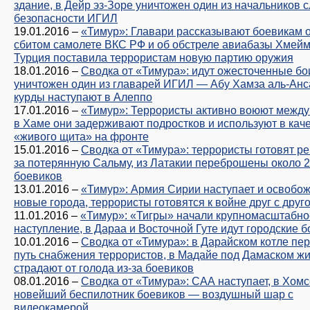
здание, в Дейр эз-Зоре уничтожен один из начальников 
безопасности ИГИЛ
19.01.2016
–
«Тимур»: Главари рассказывают боевикам 
сбитом самолете ВКС РФ и об обстреле авиабазы Хмейм
Турция поставила террористам новую партию оружия
18.01.2016
–
Сводка от «Тимура»: идут ожесточенные бо
уничтожен один из главарей ИГИЛ — Абу Хамза аль-Анс
курды наступают в Алеппо
17.01.2016
–
«Тимур»: Террористы активно воюют между
в Хаме они задерживают подростков и используют в кач
«живого щита» на фронте
15.01.2016
–
Сводка от «Тимура»: террористы готовят р
за потерянную Сальму, из Латакии переброшены около 2
боевиков
13.01.2016
–
«Тимур»: Армия Сирии наступает и освобо
новые города, террористы готовятся к войне друг с друг
11.01.2016
–
«Тимур»: «Тигры» начали крупномасштабно
наступление, в Дараа и Восточной Гуте идут городские б
10.01.2016
–
Сводка от «Тимура»: в Дарайском котле пе
путь снабжения террористов, в Мадайе под Дамаском ж
страдают от голода из-за боевиков
08.01.2016
–
Сводка от «Тимура»: САА наступает, в Хомс
новейший беспилотник боевиков — воздушный шар с
видеокамерой