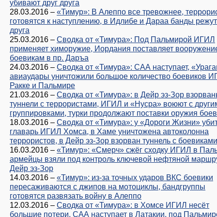
убивают друг друга
28.03.2016
–
«Тимур»: В Алеппо все тревожнее, террори
готовятся к наступлению, в Идлибе и Дараа банды режут
друга
25.03.2016
–
Сводка от «Тимура»: Под Пальмирой ИГИЛ
применяет химоружие, Иордания поставляет вооружени
боевикам в пр. Даръа
24.03.2016
–
Сводка от «Тимура»: САА наступает, «Урага
авиаудары уничтожили большое количество боевиков И
Ракке и Пальмире
21.03.2016
–
Сводка от «Тимура»: в Дейр эз-Зор взорва
туннели с террористами, ИГИЛ и «Нусра» воюют с други
группировками, турки продолжают поставки оружия бое
18.03.2016
–
Сводка от «Тимура»: у «Дороги Жизни» уби
главарь ИГИЛ Хомса, в Хаме уничтожена автоколонна
террористов, в Дейр эз-Зор взорван туннель с боевикам
16.03.2016
–
«Тимур»: «Смерч» сжёг сходку ИГИЛ в Пал
армейцы взяли под контроль ключевой нефтяной маршр
Дейр эз-Зор
14.03.2016
–
«Тимур»: из-за точных ударов ВКС боевики
пересаживаются с джипов на мотоциклы, бандгруппы
готовятся развязать войну в Алеппо
12.03.2016
–
Сводка от «Тимура»: в Хомсе ИГИЛ несёт
большие потери, САА наступает в Латакии, под Пальмир