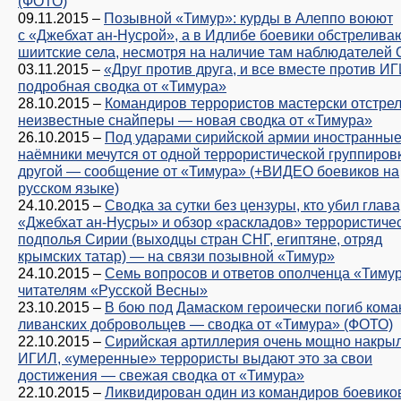
(ФОТО)
09.11.2015
–
Позывной «Тимур»: курды в Алеппо воюют
с «Джебхат ан-Нусрой», а в Идлибе боевики обстрелива
шиитские села, несмотря на наличие там наблюдателей
03.11.2015
–
«Друг против друга, и все вместе против 
подробная сводка от «Тимура»
28.10.2015
–
Командиров террористов мастерски отстре
неизвестные снайперы — новая сводка от «Тимура»
26.10.2015
–
Под ударами сирийской армии иностранны
наёмники мечутся от одной террористической группировк
другой — сообщение от «Тимура» (+ВИДЕО боевиков на
русском языке)
24.10.2015
–
Сводка за сутки без цензуры, кто убил глав
«Джебхат ан-Нусры» и обзор «раскладов» террористиче
подполья Сирии (выходцы стран СНГ, египтяне, отряд
крымских татар) — на связи позывной «Тимур»
24.10.2015
–
Семь вопросов и ответов ополченца «Тиму
читателям «Русской Весны»
23.10.2015
–
В бою под Дамаском героически погиб кома
ливанских добровольцев — сводка от «Тимура» (ФОТО)
22.10.2015
–
Сирийская артиллерия очень мощно накры
ИГИЛ, «умеренные» террористы выдают это за свои
достижения — свежая сводка от «Тимура»
22.10.2015
–
Ликвидирован один из командиров боевико