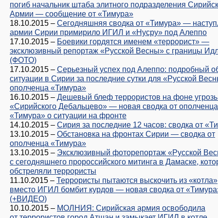
погиб начальник штаба элитного подразделения Сирийс
Армии — сообщение от «Тимура»
18.10.2015
–
Сегодняшняя сводка от «Тимура» — насту
армии Сирии примирило ИГИЛ и «Нусру» под Алеппо
17.10.2015
–
Боевики гордятся именем «террорист» —
эксклюзивный репортаж «Русской Весны» с границы Ид
(ФОТО)
17.10.2015
–
Серьезный успех под Алеппо: подробный о
ситуации в Сирии за последние сутки для «Русской Весн
ополченца «Тимура»
16.10.2015
–
Дешевый блеф террористов на фоне угроз
«Сирийского Дебальцево» — новая сводка от ополченца
«Тимура» о ситуации на фронте
14.10.2015
–
Сирия за последние 12 часов: сводка от «Т
13.10.2015
–
Обстановка на фронтах Сирии — сводка от
ополченца «Тимура»
13.10.2015
–
Эксклюзивный фоторепортаж «Русской Ве
с сегодняшнего пророссийского митинга в Дамаске, кот
обстреляли террористы
11.10.2015
–
Террористы пытаются выскочить из «котла
вместо ИГИЛ бомбит курдов — новая сводка от «Тимура
(+ВИДЕО)
10.10.2015
–
МОЛНИЯ: Сирийская армия освободила
от террористов город Атшан и замыкает ИГИЛ в котле