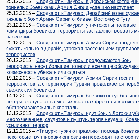
25.12.2015
–
Сводка от «Тимура»: в Дерайском котле ун
тоннель с боевиками, Армия Сирии успешно наступает
25.12.2015
–
Сводка от «Тимура»: Дерайский котел сужае
тяжелых боях Армия Сирии отбивает Восточную Гуту
23.12.2015
–
Сводка от «Тимура»: уничтожены полевые
командиры боевиков, террористы заставляют воевать м
население
22.12.2015
–
Сводка от «Тимура»: Армия Сирии продолж
сужать кольцо в Дерайя, угрожая рассечением группиро
террористов
20.12.2015
–
Сводка от «Тимура»: продолжаются бои,
террористы несут большие потери и все чаще обсуждаю
возможность убежать или сдаться
19.12.2015
–
Сводка от «Тимура»: Армия Сирии теснит
террористов, а с территории Турции продолжается пере
свежих сил боевиков
14.12.2015
–
Сводка от «Тимура»: боевики несут больши
потери, отступают на многих участках фронта и в отмест
обстреливают жилые кварталы
13.12.2015
–
Сводка от «Тимура»: идут бои, в Латакии у
много чеченцев, саудитов и пуштун, терпя неудачи, боев
усиливают террор
12.12.2015
–
«Тимур»: турки отправляют помощь боевика
некоторые группировки оппозиции переходят на сторону