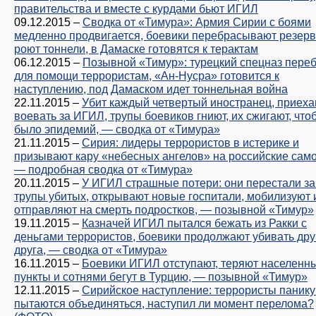
правительства и вместе с курдами бьют ИГИЛ
09.12.2015
–
Сводка от «Тимура»: Армия Сирии с боями
медленно продвигается, боевики перебрасывают резерв
роют тоннели, в Дамаске готовятся к терактам
06.12.2015
–
Позывной «Тимур»: турецкий спецназ пере
для помощи террористам, «Ан-Нусра» готовится к
наступлению, под Дамаском идет тоннельная война
22.11.2015
–
Убит каждый четвертый иностранец, приех
воевать за ИГИЛ, трупы боевиков гниют, их сжигают, что
было эпидемий, — сводка от «Тимура»
21.11.2015
–
Сирия: лидеры террористов в истерике и
призывают кару «небесных ангелов» на российские сам
— подробная сводка от «Тимура»
20.11.2015
–
У ИГИЛ страшные потери: они перестали з
трупы убитых, открывают новые госпитали, мобилизуют 
отправляют на смерть подростков, — позывной «Тимур»
19.11.2015
–
Казначей ИГИЛ пытался бежать из Ракки с
деньгами террористов, боевики продолжают убивать дру
друга, — сводка от «Тимура»
16.11.2015
–
Боевики ИГИЛ отступают, теряют населенн
пункты и сотнями бегут в Турцию, — позывной «Тимур»
12.11.2015
–
Сирийское наступление: террористы панику
пытаются объединяться, наступил ли момент перелома?