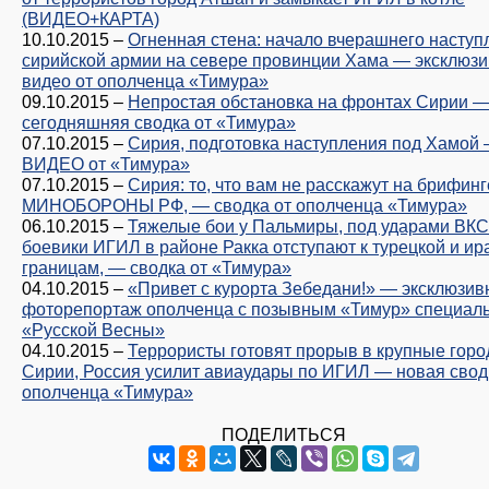
(ВИДЕО+КАРТА)
10.10.2015
–
Огненная стена: начало вчерашнего наступ
сирийской армии на севере провинции Хама — эксклюз
видео от ополченца «Тимура»
09.10.2015
–
Непростая обстановка на фронтах Сирии 
сегодняшняя сводка от «Тимура»
07.10.2015
–
Сирия, подготовка наступления под Хамой
ВИДЕО от «Тимура»
07.10.2015
–
Сирия: то, что вам не расскажут на брифинг
МИНОБОРОНЫ РФ, — сводка от ополченца «Тимура»
06.10.2015
–
Тяжелые бои у Пальмиры, под ударами ВК
боевики ИГИЛ в районе Ракка отступают к турецкой и ир
границам, — сводка от «Тимура»
04.10.2015
–
«Привет с курорта Зебедани!» — эксклюзи
фоторепортаж ополченца с позывным «Тимур» специаль
«Русской Весны»
04.10.2015
–
Террористы готовят прорыв в крупные горо
Сирии, Россия усилит авиаудары по ИГИЛ — новая свод
ополченца «Тимура»
ПОДЕЛИТЬСЯ