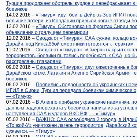
Турция продолжает обстрелы курдов и перебрасывает в
боевиков
14.02.2016
–
«Тимур»: идут бои, в Дейр эз-Зор ИГИЛ пон
большие потери, из Иордании прибыли новые отряды б
13.02.2016
–
«Тимур»: Обстановка на фронтах Сирии по
объявления о грядущем перемирии
12.02.2016
–
Сводка от «Тимура»: САА сужает кольцо во
Дарайи, под Кинсаббой смертники готовятся к терактам
11.02.2016
–
Сводка от «Тимура»: «Смерч» накрыл скоп
террористов, боевики пытались перебежать к САА, но б
расстреляны главарями
09.02.2016
–
Сводка от «Тимура»: идут ожесточенные бои
Дарайском котле, Латакии и Алеппо Сирийская Армия те
боевиков
08.02.2016
–
Появились подробности об украинских нае
ИГИЛ в Сирии, Турция передала боевикам химическое о
— «Тимур»
07.02.2016
–
В Алеппо прибыли украинские наемники, по
данным радиоперехвата у боевиков паника из-за успеш
наступления САА и ударов ВКС РФ, — «Тимур»
05.02.2016
–
ВАЖНО: САА освободила 2 города, в Идли
«Точкой-У» уничтожен лагерь террористов, Дарайский ко
сужается, — «Тимур»
04.02.2016
–
У ИГИЛ паника: из-за победоносного насту