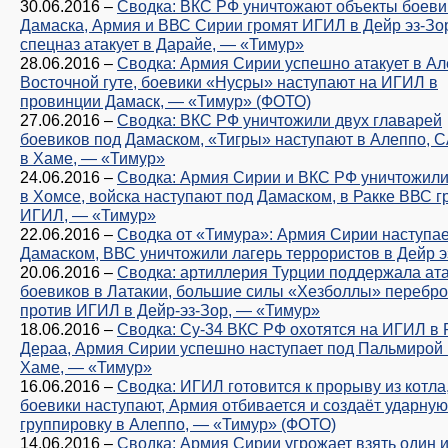
30.06.2016
–
Сводка: ВКС РФ уничтожают объекты боеви
Дамаска, Армия и ВВС Сирии громят ИГИЛ в Дейр эз-Зо
спецназ атакует в Дарайе, — «Тимур»
28.06.2016
–
Сводка: Армия Сирии успешно атакует в Ал
Восточной гуте, боевики «Нусры» наступают на ИГИЛ в
провинции Дамаск, — «Тимур» (ФОТО)
27.06.2016
–
Сводка: ВКС РФ уничтожили двух главарей
боевиков под Дамаском, «Тигры» наступают в Алеппо, 
в Хаме, — «Тимур»
24.06.2016
–
Сводка: Армия Сирии и ВКС РФ уничтожили
в Хомсе, войска наступают под Дамаском, в Ракке ВВС г
ИГИЛ, — «Тимур»
22.06.2016
–
Сводка от «Тимура»: Армия Сирии наступае
Дамаском, ВВС уничтожили лагерь террористов в Дейр э
20.06.2016
–
Сводка: артиллерия Турции поддержала ат
боевиков в Латакии, большие силы «Хезболлы» переб
против ИГИЛ в Дейр-эз-Зор, — «Тимур»
18.06.2016
–
Сводка: Су-34 ВКС РФ охотятся на ИГИЛ в 
Дераа, Армия Сирии успешно наступает под Пальмирой 
Хаме, — «Тимур»
16.06.2016
–
Сводка: ИГИЛ готовится к прорыву из котла
боевики наступают, Армия отбивается и создаёт ударную
группировку в Алеппо, — «Тимур» (ФОТО)
14.06.2016
–
Сводка: Армия Сирии угрожает взять один и