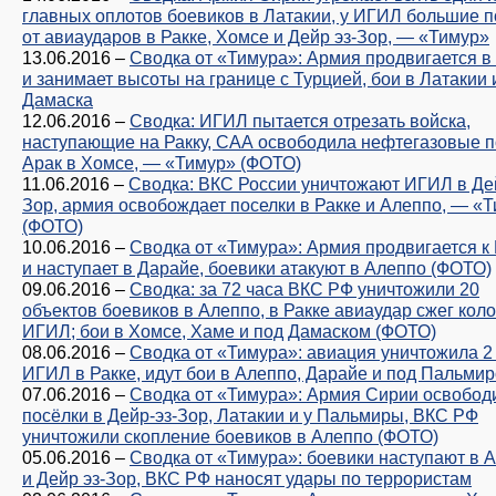
главных оплотов боевиков в Латакии, у ИГИЛ большие п
от авиаударов в Ракке, Хомсе и Дейр эз-Зор, — «Тимур»
13.06.2016
–
Сводка от «Тимура»: Армия продвигается в
и занимает высоты на границе с Турцией, бои в Латакии 
Дамаска
12.06.2016
–
Сводка: ИГИЛ пытается отрезать войска,
наступающие на Ракку, САА освободила нефтегазовые 
Арак в Хомсе, — «Тимур» (ФОТО)
11.06.2016
–
Сводка: ВКС России уничтожают ИГИЛ в Дей
Зор, армия освобождает поселки в Ракке и Алеппо, — «
(ФОТО)
10.06.2016
–
Сводка от «Тимура»: Армия продвигается к 
и наступает в Дарайе, боевики атакуют в Алеппо (ФОТО)
09.06.2016
–
Сводка: за 72 часа ВКС РФ уничтожили 20
объектов боевиков в Алеппо, в Ракке авиаудар сжег кол
ИГИЛ; бои в Хомсе, Хаме и под Дамаском (ФОТО)
08.06.2016
–
Сводка от «Тимура»: авиация уничтожила 2
ИГИЛ в Ракке, идут бои в Алеппо, Дарайе и под Пальми
07.06.2016
–
Сводка от «Тимура»: Армия Сирии освобод
посёлки в Дейр-эз-Зор, Латакии и у Пальмиры, ВКС РФ
уничтожили скопление боевиков в Алеппо (ФОТО)
05.06.2016
–
Сводка от «Тимура»: боевики наступают в 
и Дейр эз-Зор, ВКС РФ наносят удары по террористам