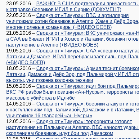
23.05.2016
–
ВАЖНО: В США подтвердили причастность 
к отправке боевиков ИГИЛ в Сирию (ДОКУМЕНТ)
22.05.2016
–
Сводка от «Тимура»: ВВС и артиллерия
уничтожили сотни боевиков в Алеппо, Хаме и Дейр Зоре
многие полевые командиры (+ВИДЕО БОЕВ)
21.05.2016
–
Сводка от «Тимура»: ВКС уничтожают «ан-Н
а САА выбивает ИГИЛ в Хомсе и Латакии, боевики готов
наступление в Алеппо (+ВИДЕО БОЕВ)
19.05.2016
–
Сводка от «Тимура»: САА успешно наступае
Латакии и Дамаске, ИГИЛ перебрасывает силы под Пал
(+ВИДЕО БОЕВ)
18.05.2016
–
Сводка от «Тимура»: Армия теснит боевико
Латакии, Дамаске и Дейр Зор, под Пальмирой у ИГИЛ о
высоты, уничтожена колонна техники
15.05.2016
–
Сводка от «Тимура»: идут бои под Пальмир
ВКС РФ разбомбили позиции «Ан-Нусры», террористы г
массовые убийства в Идлибе
14.05.2016
–
Сводка от «Тимура»: боевики атакуют и гот
к наступлениям под Пальмирой, Дамаском и в Латакии, 
уничтожили 16 главарей «ан-Нусры»
12.05.2016
–
Сводка от «Тимура»: террористы готовят
наступления на Пальмиру и Алеппо, ВВС наносят удары
скоплениям боевиков, идут бои под Дамаском