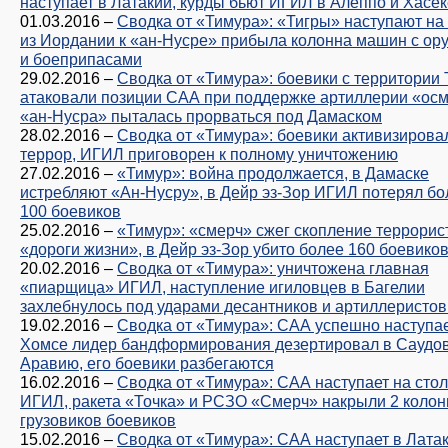
наступает в Латакии, курды бьют ИГИЛ в Алеппо и Хасек
01.03.2016
–
Сводка от «Тимура»: «Тигры» наступают на
из Иордании к «ан-Нусре» прибыла колонна машин с ор
и боеприпасами
29.02.2016
–
Сводка от «Тимура»: боевики с территории
атаковали позиции САА при поддержке артиллерии «осм
«ан-Нусра» пыталась прорваться под Дамаском
28.02.2016
–
Сводка от «Тимура»: боевики активизирова
террор, ИГИЛ приговорен к полному уничтожению
27.02.2016
–
«Тимур»: война продолжается, в Дамаске
истребляют «Ан-Нусру», в Дейр эз-Зор ИГИЛ потерял бо
100 боевиков
25.02.2016
–
«Тимур»: «смерч» сжег скопление террорис
«дороги жизни», в Дейр эз-Зор убито более 160 боевик
20.02.2016
–
Сводка от «Тимура»: уничтожена главная
«пиарщица» ИГИЛ, наступление игиловцев в Багелии
захлебнулось под ударами десантников и артиллеристо
19.02.2016
–
Сводка от «Тимура»: САА успешно наступае
Хомсе лидер бандформирования дезертировал в Саудо
Аравию, его боевики разбегаются
16.02.2016
–
Сводка от «Тимура»: САА наступает на сто
ИГИЛ, ракета «Точка» и РСЗО «Смерч» накрыли 2 коло
грузовиков боевиков
15.02.2016
–
Сводка от «Тимура»: САА наступает в Латак