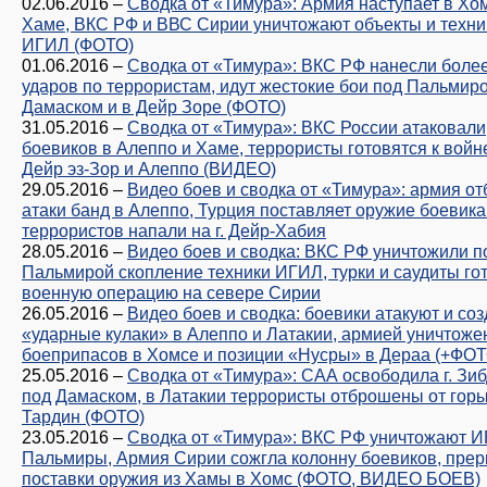
02.06.2016
–
Сводка от «Тимура»: Армия наступает в Хо
Хаме, ВКС РФ и ВВС Сирии уничтожают объекты и техни
ИГИЛ (ФОТО)
01.06.2016
–
Сводка от «Тимура»: ВКС РФ нанесли боле
ударов по террористам, идут жестокие бои под Пальмиро
Дамаском и в Дейр Зоре (ФОТО)
31.05.2016
–
Сводка от «Тимура»: ВКС России атаковали
боевиков в Алеппо и Хаме, террористы готовятся к войн
Дейр эз-Зор и Алеппо (ВИДЕО)
29.05.2016
–
Видео боев и сводка от «Тимура»: армия от
атаки банд в Алеппо, Турция поставляет оружие боевика
террористов напали на г. Дейр-Хабия
28.05.2016
–
Видео боев и сводка: ВКС РФ уничтожили п
Пальмирой скопление техники ИГИЛ, турки и саудиты го
военную операцию на севере Сирии
26.05.2016
–
Видео боев и сводка: боевики атакуют и со
«ударные кулаки» в Алеппо и Латакии, армией уничтоже
боеприпасов в Хомсе и позиции «Нусры» в Дераа (+ФОТ
25.05.2016
–
Сводка от «Тимура»: САА освободила г. Зи
под Дамаском, в Латакии террористы отброшены от горы
Тардин (ФОТО)
23.05.2016
–
Сводка от «Тимура»: ВКС РФ уничтожают И
Пальмиры, Армия Сирии сожгла колонну боевиков, прер
поставки оружия из Хамы в Хомс (ФОТО, ВИДЕО БОЕВ)