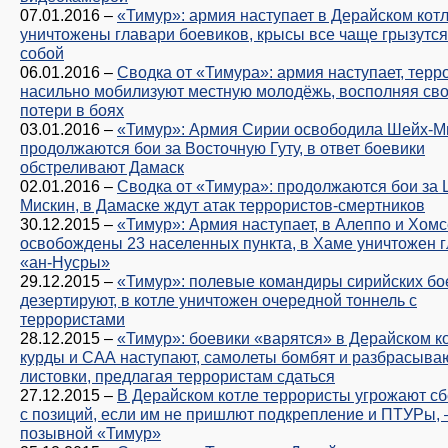
07.01.2016
–
«Тимур»: армия наступает в Дерайском котл
уничтожены главари боевиков, крысы все чаще грызутс
собой
06.01.2016
–
Сводка от «Тимура»: армия наступает, терр
насильно мобилизуют местную молодёжь, восполняя св
потери в боях
03.01.2016
–
«Тимур»: Армия Сирии освободила Шейх-М
продолжаются бои за Восточную Гуту, в ответ боевики
обстреливают Дамаск
02.01.2016
–
Сводка от «Тимура»: продолжаются бои за 
Мискин, в Дамаске ждут атак террористов-смертников
30.12.2015
–
«Тимур»: Армия наступает, в Алеппо и Хомс
освобождены 23 населенных пункта, в Хаме уничтожен 
«ан-Нусры»
29.12.2015
–
«Тимур»: полевые командиры сирийских бо
дезертируют, в котле уничтожен очередной тоннель с
террористами
28.12.2015
–
«Тимур»: боевики «варятся» в Дерайском ко
курды и САА наступают, самолеты бомбят и разбрасыва
листовки, предлагая террористам сдаться
27.12.2015
–
В Дерайском котле террористы угрожают с
с позиций, если им не пришлют подкрепление и ПТУРы,
позывной «Тимур»