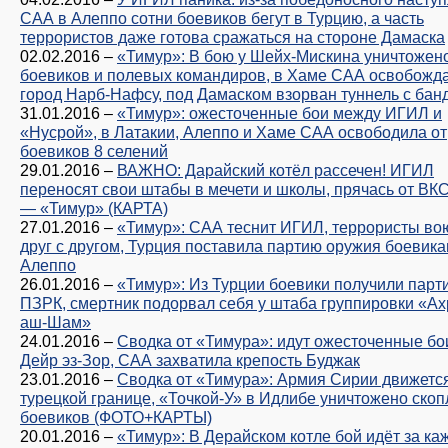
САА в Алеппо сотни боевиков бегут в Турцию, а часть
террористов даже готова сражаться на стороне Дамаска
02.02.2016
–
«Тимур»: В бою у Шейх-Мискина уничтожен
боевиков и полевых командиров, в Хаме САА освобожд
город Нарб-Нафсу, под Дамаском взорван туннель с бан
31.01.2016
–
«Тимур»: ожесточенные бои между ИГИЛ и
«Нусрой», в Латакии, Алеппо и Хаме САА освободила от
боевиков 8 селений
29.01.2016
–
ВАЖНО: Дарайский котёл рассечен! ИГИЛ
переносят свои штабы в мечети и школы, прячась от ВК
— «Тимур» (КАРТА)
27.01.2016
–
«Тимур»: САА теснит ИГИЛ, террористы во
друг с другом, Турция поставила партию оружия боевика
Алеппо
26.01.2016
–
«Тимур»: Из Турции боевики получили парт
ПЗРК, смертник подорвал себя у штаба группировки «А
аш-Шам»
24.01.2016
–
Сводка от «Тимура»: идут ожесточенные бо
Дейр эз-Зор, САА захватила крепость Буджак
23.01.2016
–
Сводка от «Тимура»: Армия Сирии движется
турецкой границе, «Точкой-У» в Идлибе уничтожено ско
боевиков (ФОТО+КАРТЫ)
20.01.2016
–
«Тимур»: В Дерайском котле бой идёт за ка