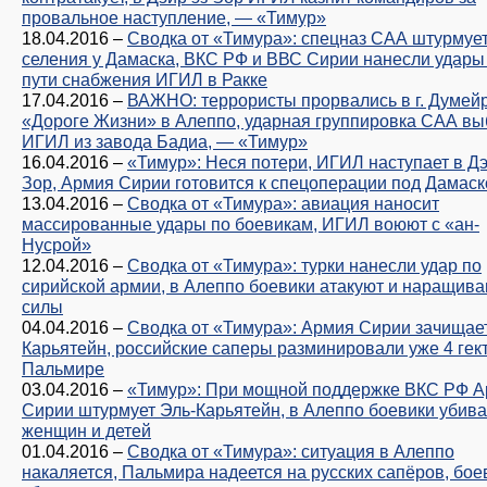
провальное наступление, — «Тимур»
18.04.2016
–
Сводка от «Тимура»: спецназ САА штурмуе
селения у Дамаска, ВКС РФ и ВВС Сирии нанесли удары
пути снабжения ИГИЛ в Ракке
17.04.2016
–
ВАЖНО: террористы прорвались в г. Думейр
«Дороге Жизни» в Алеппо, ударная группировка САА в
ИГИЛ из завода Бадиа, — «Тимур»
16.04.2016
–
«Тимур»: Неся потери, ИГИЛ наступает в Дэ
Зор, Армия Сирии готовится к спецоперации под Дамас
13.04.2016
–
Сводка от «Тимура»: авиация наносит
массированные удары по боевикам, ИГИЛ воюют с «ан-
Нусрой»
12.04.2016
–
Сводка от «Тимура»: турки нанесли удар по
сирийской армии, в Алеппо боевики атакуют и наращив
силы
04.04.2016
–
Сводка от «Тимура»: Армия Сирии зачищае
Карьятейн, российские саперы разминировали уже 4 гек
Пальмире
03.04.2016
–
«Тимур»: При мощной поддержке ВКС РФ 
Сирии штурмует Эль-Карьятейн, в Алеппо боевики убив
женщин и детей
01.04.2016
–
Сводка от «Тимура»: ситуация в Алеппо
накаляется, Пальмира надеется на русских сапёров, бое