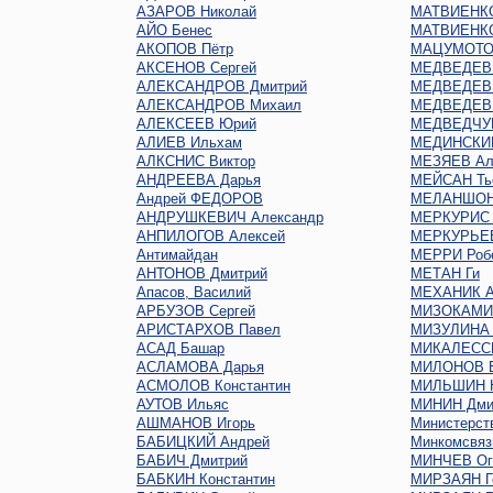
АЗАРОВ Николай
МАТВИЕНКО
АЙО Бенес
МАТВИЕНКО
АКОПОВ Пётр
МАЦУМОТО
АКСЕНОВ Сергей
МЕДВЕДЕВ 
АЛЕКСАНДРОВ Дмитрий
МЕДВЕДЕВ 
АЛЕКСАНДРОВ Михаил
МЕДВЕДЕВ 
АЛЕКСЕЕВ Юрий
МЕДВЕДЧУК
АЛИЕВ Ильхам
МЕДИНСКИЙ
АЛКСНИС Виктор
МЕЗЯЕВ Ал
АНДРЕЕВА Дарья
МЕЙСАН Ть
Андрей ФЕДОРОВ
МЕЛАНШОН
АНДРУШКЕВИЧ Александр
МЕРКУРИС 
АНПИЛОГОВ Алексей
МЕРКУРЬЕ
Антимайдан
МЕРРИ Роб
АНТОНОВ Дмитрий
МЕТАН Ги
Апасов, Василий
МЕХАНИК А
АРБУЗОВ Сергей
МИЗОКАМИ
АРИСТАРХОВ Павел
МИЗУЛИНА 
АСАД Башар
МИКАЛЕСС
АСЛАМОВА Дарья
МИЛОНОВ В
АСМОЛОВ Константин
МИЛЬШИН Н
АУТОВ Ильяс
МИНИН Дми
АШМАНОВ Игорь
Министерст
БАБИЦКИЙ Андрей
Минкомсвяз
БАБИЧ Дмитрий
МИНЧЕВ Oг
БАБКИН Константин
МИРЗАЯН Г