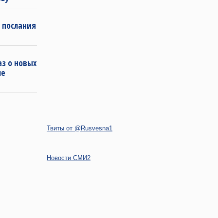
 послания
з о новых
ле
Твиты от @Rusvesna1
Новости СМИ2