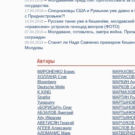
–
Молдаванам предстоит проголосовать за с
03.05.2018
государства
–
Спецназовцы США и Румынии уже давно в 
17.04.2018
с Приднестровьем?!
–
Русские танки уже в Кишинёве, молдавский
14.04.2018
«правосеки» устроили геноцид венгров (ФОТО)
–
Молдаване, готовьтесь, завтра война. Пре
07.04.2018
сограждан
–
Станет ли Надя Савченко примаром Кишин
06.04.2018
Молдовы
Авторы
МИРОНЕНКО Борис
МАРАХОВСК
ХОЛЛАНД Стив
МАРДАСОВ 
Bloomberg
МАРКИН Ан
Deutsche Welle
МАРКОВ Се
K.KING
МАРМАЗОВ 
Stratfor
МАРТИН Ро
Yurasumy
МАРТЫНОВ 
«БОРИСЫЧ» Олег
МАРТЫНОВ
АБЗАЛОВ Дмитрий
МАРТЫНЮК
Абу Ибрагим
МАРТЬЯНОВ
АВЕТИСЯН Георгий
МАРЧУКОВ 
АГЕЕВ Александр
МАСЛОВ Вл
АДОМАНИС Марк
МАТВЕЙЧЕВ