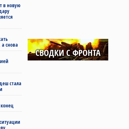
т в новую
удару
ляется
кать
 а снова
бией
деш стала
м
 конец
 ситуации
еву