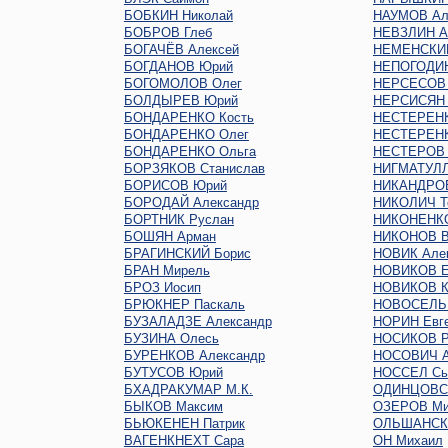
БОБКИН Николай
НАУМОВ Ал
БОБРОВ Глеб
НЕВЗЛИН А
БОГАЧЁВ Алексей
НЕМЕНСКИЙ
БОГДАНОВ Юрий
НЕПОГОДИН
БОГОМОЛОВ Олег
НЕРСЕСОВ
БОЛДЫРЕВ Юрий
НЕРСИСЯН 
БОНДАРЕНКО Кость
НЕСТЕРЕНК
БОНДАРЕНКО Олег
НЕСТЕРЕНК
БОНДАРЕНКО Ольга
НЕСТЕРОВ 
БОРЗЯКОВ Станислав
НИГМАТУЛЛ
БОРИСОВ Юрий
НИКАНДРО
БОРОДАЙ Александр
НИКОЛИЧ Т
БОРТНИК Руслан
НИКОНЕНКО
БОШЯН Арман
НИКОНОВ В
БРАГИНСКИЙ Борис
НОВИК Але
БРАН Мирель
НОВИКОВ Е
БРОЗ Иосип
НОВИКОВ К
БРЮКНЕР Паскаль
НОВОСЕЛЬ
БУЗАЛАДЗЕ Александр
НОРИН Евг
БУЗИНА Олесь
НОСИКОВ Р
БУРЕНКОВ Александр
НОСОВИЧ А
БУТУСОВ Юрий
НОССЕЛ Сь
БХАДРАКУМАР М.К.
ОДИНЦОВС
БЫКОВ Максим
ОЗЕРОВ Ми
БЬЮКЕНЕН Патрик
ОЛЬШАНСКИ
ВАГЕНКНЕХТ Сара
ОН Михаил