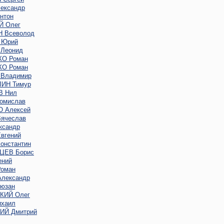
ександр
нтон
 Олег
 Всеволод
 Юрий
Леонид
О Роман
О Роман
Владимир
ИН Тимур
В Нил
омислав
 Алексей
ячеслав
ксандр
вгений
онстантин
ЦЕВ Борис
ений
оман
лександр
юзан
КИЙ Олег
хаил
Й Дмитрий