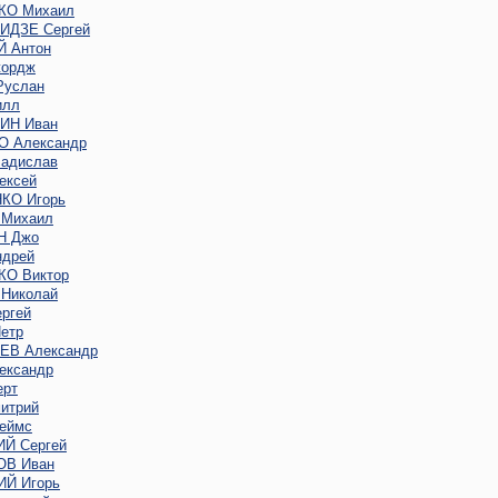
КО Михаил
ДЗЕ Сергей
 Антон
ордж
услан
илл
ИН Иван
 Александр
адислав
ексей
КО Игорь
Михаил
Н Джо
дрей
О Виктор
Николай
ргей
етр
В Александр
ександр
ерт
итрий
еймс
Й Сергей
В Иван
Й Игорь