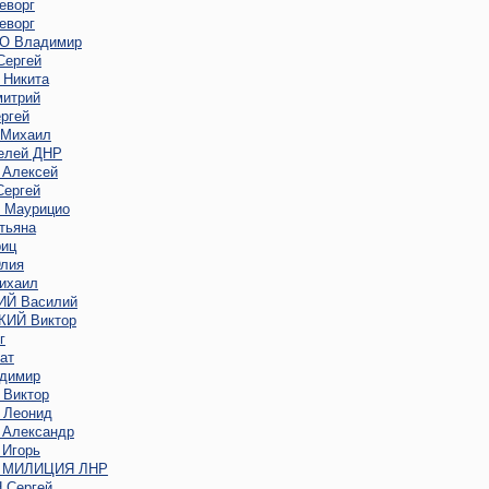
еворг
еворг
 Владимир
ергей
Никита
итрий
ргей
Михаил
елей ДНР
Алексей
ергей
Маурицио
тьяна
иц
лия
ихаил
Й Василий
ИЙ Виктор
г
ат
димир
Виктор
Леонид
Александр
Игорь
 МИЛИЦИЯ ЛНР
Сергей