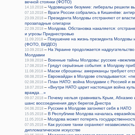
вечной стоянки (ФОТО)
–
Чудовищное безумие: либералы решили вы
14.10.2018
–
Враги России собрались в Кишинёве: анти
07.10.2018
–
Президента Молдовы отстраняют от власти
23.09.2018
прозападные олигархи
–
Молдова. Обстановка накаляется: отстран
22.09.2018
и угрозы Приднестровью
–
Покушение на жизнь президента Молдовы и
11.09.2018
(ФОТО, ВИДЕО)
–
На Украине продолжается надругательство
10.09.2018
Молдавии
–
Военные тайны Молдовы: русские «вежли
19.08.2018
–
Грядут серьёзные события: в Молдову пр
17.08.2018
–
Маски сброшены: американцы требуют отс
11.08.2018
–
Евромайдан в Молдове откладывается: «пе
08.08.2018
–
План НАТО: война Молдавии с Россией и в
02.08.2018
–
«Внутри НАТО царит настоящая война кул
18.07.2018
вражда…»
–
Почему нельзя сравнивать Крым, Абхазию 
09.07.2018
шанс воссоединения двух берегов Днестра
–
Русские в Молдове загоняют себя в НАТО
04.06.2018
–
В Республике Молдова началась евразийс
15.05.2018
–
Молдова может потерять государственность
11.05.2018
–
Как русские танки охраняют независимост
07.05.2018
дипломатическом искусстве