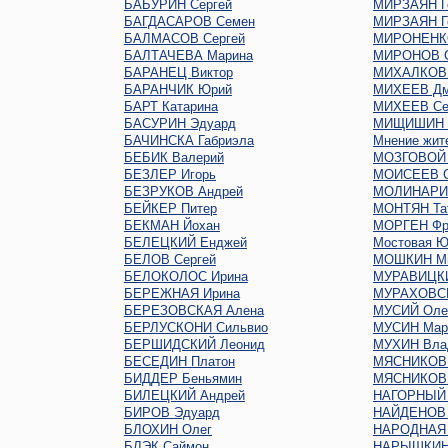
БАБУРИН Сергей
МИРЗАЯН Г
БАГДАСАРОВ Семен
МИРЗАЯН Г
БАЛМАСОВ Сергей
МИРОНЕНКО
БАЛТАЧЕВА Марина
МИРОНОВ С
БАРАНЕЦ Виктор
МИХАЛКОВ 
БАРАНЧИК Юрий
МИХЕЕВ Дм
БАРТ Катарина
МИХЕЕВ Се
БАСУРИН Эдуард
МИЩИШИН 
БАЧИНСКА Габриэла
Мнение жит
БЕБИК Валерий
МОЗГОВОЙ 
БЕЗЛЕР Игорь
МОИСЕЕВ С
БЕЗРУКОВ Андрей
МОЛИНАРИ 
БЕЙКЕР Питер
МОНТЯН Та
БЕКМАН Йохан
МОРГЕН Фр
БЕЛЕЦКИЙ Енджей
Мостовая Ю
БЕЛОВ Сергей
МОШКИН М
БЕЛОКОЛОС Ирина
МУРАВИЦКИ
БЕРЕЖНАЯ Ирина
МУРАХОВСК
БЕРЕЗОВСКАЯ Алена
МУСИЙ Оле
БЕРЛУСКОНИ Сильвио
МУСИН Мар
БЕРШИДСКИЙ Леонид
МУХИН Вла
БЕСЕДИН Платон
МЯСНИКОВ 
БИДДЕР Беньямин
МЯСНИКОВ 
БИЛЕЦКИЙ Андрей
НАГОРНЫЙ 
БИРОВ Эдуард
НАЙДЕНОВ 
БЛОХИН Олег
НАРОДНАЯ
БЛЭК Саймон
НАРЫШКИН 