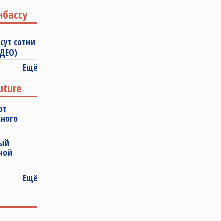
нбассу
сут сотни
ИДЕО)
Ещё
uture
ют
ьного
ный
ной
Ещё