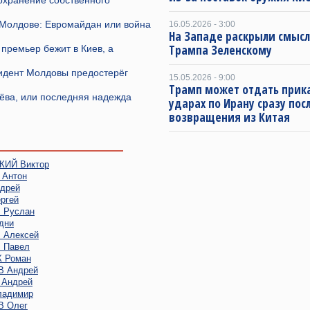
охранение собственного
Молдове: Евромайдан или война
16.05.2026 - 3:00
На Западе раскрыли смысл
Трампа Зеленскому
 премьер бежит в Киев, а
зидент Молдовы предостерёг
15.05.2026 - 9:00
Трамп может отдать прика
ёва, или последняя надежда
ударах по Ирану сразу пос
возвращения из Китая
ИЙ Виктор
Антон
дрей
ргей
Руслан
дни
Алексей
 Павел
 Роман
 Андрей
Андрей
адимир
 Олег