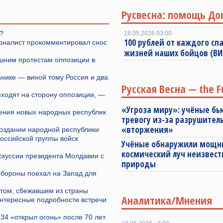
Русвесна: помощь До
?
18.05.2026 03:00
100 рублей от каждого спа
урналист прокомментировал снос
жизней наших бойцов (В
ашним протестам оппозиции в
нике — виной тому Россия и два
Русская Весна — the F
ходят на сторону оппозиции, —
«Угроза миру»: учёные бь
ения новых народных республик
тревогу из-за разрушител
«вторжения»
оздании народной республики
оссийской группы войск
Учёные обнаружили мощ
космический луч неизвест
скуссии президента Молдавии с
природы
обороны поехал на Запад для
стом, сбежавшим из страны
Аналитика/Мнения
интересные подробности встречи
34 «открыл огонь» после 70 лет