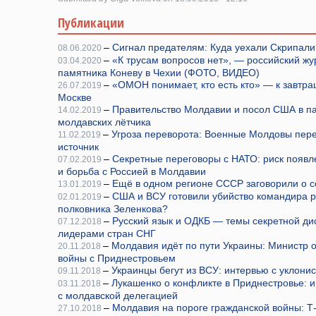
Публикации
–
Сигнал предателям: Куда уехали Скрипали
08.06.2020
–
«К трусам вопросов нет», — российский ж
03.04.2020
памятника Коневу в Чехии (ФОТО, ВИДЕО)
–
«ОМОН понимает, кто есть кто» — к завтр
26.07.2019
Москве
–
Правительство Молдавии и посол США в па
14.02.2019
молдавских лётчика
–
Угроза переворота: Военные Молдовы пере
11.02.2019
источник
–
Секретные переговоры с НАТО: риск появл
07.02.2019
и борьба с Россией в Молдавии
–
Ещё в одном регионе СССР заговорили о с
13.01.2019
–
США и ВСУ готовили убийство командира р
02.01.2019
полковника Зеленкова?
–
Русский язык и ОДКБ — темы секретной ди
07.12.2018
лидерами стран СНГ
–
Молдавия идёт по пути Украины: Министр 
20.11.2018
войны с Приднестровьем
–
Украинцы бегут из ВСУ: интервью с уклони
09.11.2018
–
Лукашенко о конфликте в Приднестровье: 
03.11.2018
с молдавской делегацией
–
Молдавия на пороге гражданской войны: Т-
27.10.2018