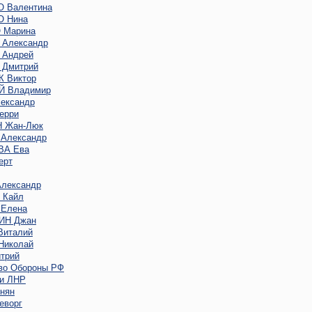
 Валентина
 Нина
 Марина
Александр
Андрей
Дмитрий
 Виктор
 Владимир
ександр
ерри
 Жан-Люк
Александр
ВА Ева
ерт
лександр
 Кайл
Елена
ИН Джан
италий
иколай
трий
во Обороны РФ
и ЛНР
нян
еворг