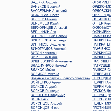
ВАДЖРА Андрей
ОНУФРИЕН
ВАНЬКОВ Василий
ОРДЖОНИКИ
ВАССЕРМАН Анатолий
ОРЛОВСКИЙ
ВЕЖЛИВАЯ Настя
ОРУЭЛЛ Дж
ВЕЛЛЕР Михаил
ОСТАШКО Р
ВЕРЕМЕЕВ Юрий
ОТТЕР Кир
ВЕРХОЯНЦЕВ Алексей
ОХЛОБЫСТ
ВЕРШИНИН Лев
ОХРИМЕНКО
ВЕСЕЛОВСКИЙ Сергей
ПАВЛОВ Вл
ВИКТОРОВ Александр
ПАНКИН Ал
ВИННИКОВ Владимир
ПАНКРАТЕН
ВИНОГРАДОВ Алексей
ПАНЧЕНКО 
ВИТОН Кристиан
ПАРКИНСО
ВИТЯЗЕВА Юлия
ПАРШЕВ Ан
ВИШНЕВСКИЙ Иннокентий
ПАСТУШЕНК
ВЛАДИМИРОВ Николай
ПАТРУШЕВ 
ВЛАХОС Майкл
ПАШКОВ Се
ВОЕЙКОВ Михаил
ПЕЛЕВИН П
Военные эксперты «Боевого братства»
ПЕРЕНДЖИЕ
ВОЙТЕНКОВ Артем
ПЕРЛИН Ал
ВОЛКОВ Андрей
ПЕРРИ Роб
ВОЛКОВ Геннадий
ПЕСКОВ Дм
ВОЛЧЕНКО Владимир
ПЕТРАС Дж
ВОНА Габор
ПЕТРОВСКИ
ВОРОНЦОВ Андрей
ПЕЧЕРНИКО
ВОРОНЦОВ Игорь
ПЛОТНИЦКИ