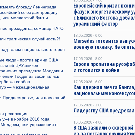
18.05.2026 - 7:00
Европейский кризис входи
смеять блокаду Ленинграда
фазу: к энергетическому 
российский союз дал трещину
с Ближнего Востока добав
, или молдавский бунт и
украинский фактор
ение президента, семинар НАТО
18.05.2026 - 6:00
ли трагическая случайность?!
Mersedes готовится выпус
военную технику. Не опять,
 над телом национального героя
17.05.2026 - 8:00
вые люди» против армии США
Европа пропитана русофо
ибыли 55 ЦРУшников
и готовится к войне
транения президента Молдавии
ченьки Госдепа» закончились
ербовка сербов
17.05.2026 - 6:00
Как ядерная мечта Бангла
ьтур — межнациональная
национальным консенсусо
и Приднестровье, или последний
17.05.2026 - 1:00
Лидерству США предрекли
кая революция
 уже в ноябре 2018 года
16.05.2026 - 4:00
ь Молдовы, или упражнения в
В США заявили о скверной
из-за поставок оружия Ки