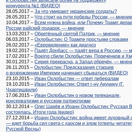
и Охлобыстин записали ролик «в поддержку»
конкурента №1 (ВИДЕО)
28.05.2017
–
За что умирают украинские солдаты?
26.05.2017
–
Что стоит на пути победы России, — мнени
10.04.2017
–
Всем нужна война, или Почему Трамп делае
России райский подарок, — мнение
13.03.2017
–
Обретённый святой Патрик, — мнение
06.03.2017
–
Охлобыстин: О Трампе простыми словами
26.02.2017
–
«Евровидение» как диагноз
19.02.2017
–
Падёт Донбасс — падёт вера в Россию, — 
17.02.2017
–
Boeing сбили Охлобыстин, Пореченков и Х
30.01.2017
–
Сирия прекрасна, а Запад обречён, — мнен
26.11.2015
–
Охлобыстин: Предсказания старцев
о возрождении Империи начинают сбываться (ВИДЕО)
23.10.2015
–
Иван Охлобыстин — ответ либералам
19.10.2015
–
Иван Охлобыстин: Ответ г-ну Акунину (Г.
Чхартишвили)
17.06.2015
–
Иван Охлобыстин о новом телеканале,
консерватизме и русском патриотизме
30.12.2014
–
Олег Царёв и Иоанн Охлобыстин: Русская 
состоялась. Итоги года (видео)
27.12.2014
–
Иоанн Охлобыстин: война имеет духовный
— идет борьба сил света с хаосом и злом (ответы читате
Русской Весны)