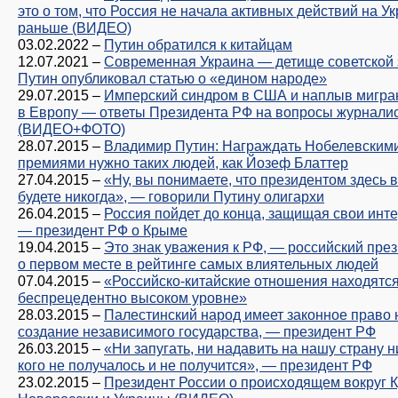
это о том, что Россия не начала активных действий на У
раньше (ВИДЕО)
03.02.2022
–
Путин обратился к китайцам
12.07.2021
–
Современная Украина — детище советской 
Путин опубликовал статью о «едином народе»
29.07.2015
–
Имперский синдром в США и наплыв мигра
в Европу — ответы Президента РФ на вопросы журнали
(ВИДЕО+ФОТО)
28.07.2015
–
Владимир Путин: Награждать Нобелевским
премиями нужно таких людей, как Йозеф Блаттер
27.04.2015
–
«Ну, вы понимаете, что президентом здесь 
будете никогда», — говорили Путину олигархи
26.04.2015
–
Россия пойдет до конца, защищая свои инт
— президент РФ о Крыме
19.04.2015
–
Это знак уважения к РФ, — российский пре
о первом месте в рейтинге самых влиятельных людей
07.04.2015
–
«Российско-китайские отношения находятся
беспрецедентно высоком уровне»
28.03.2015
–
Палестинский народ имеет законное право 
создание независимого государства, — президент РФ
26.03.2015
–
«Ни запугать, ни надавить на нашу страну н
кого не получалось и не получится», — президент РФ
23.02.2015
–
Президент России о происходящем вокруг 