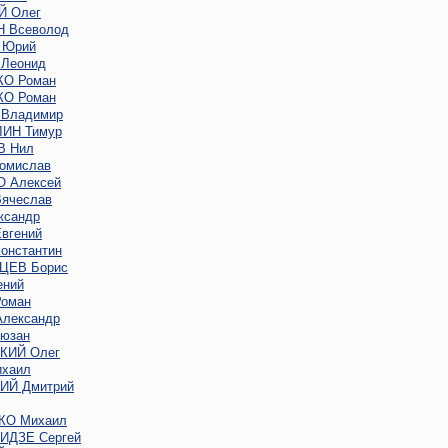
 Олег
 Всеволод
 Юрий
Леонид
О Роман
О Роман
Владимир
ИН Тимур
В Нил
омислав
 Алексей
ячеслав
ксандр
вгений
онстантин
ЦЕВ Борис
ений
оман
лександр
юзан
КИЙ Олег
хаил
Й Дмитрий
КО Михаил
ДЗЕ Сергей