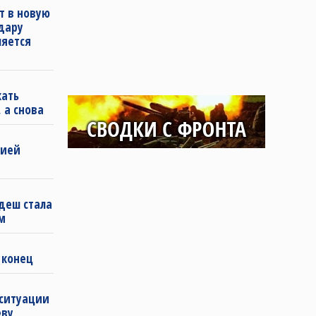
т в новую
удару
ляется
кать
 а снова
бией
деш стала
м
 конец
 ситуации
еву