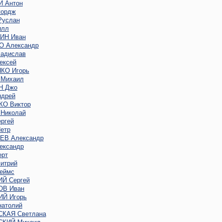
 Антон
ордж
услан
илл
ИН Иван
 Александр
адислав
ексей
КО Игорь
Михаил
Н Джо
дрей
О Виктор
Николай
ргей
етр
В Александр
ександр
ерт
итрий
еймс
Й Сергей
В Иван
Й Игорь
атолий
КАЯ Светлана