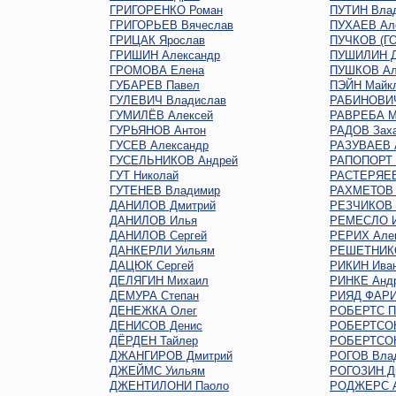
ГРИГОРЕНКО Роман
ПУТИН Вла
ГРИГОРЬЕВ Вячеслав
ПУХАЕВ Ал
ГРИЦАК Ярослав
ПУЧКОВ (Г
ГРИШИН Александр
ПУШИЛИН Д
ГРОМОВА Елена
ПУШКОВ Ал
ГУБАРЕВ Павел
ПЭЙН Майк
ГУЛЕВИЧ Владислав
РАБИНОВИЧ
ГУМИЛЁВ Алексей
РАВРЕБА М
ГУРЬЯНОВ Антон
РАДОВ Зах
ГУСЕВ Александр
РАЗУВАЕВ 
ГУСЕЛЬНИКОВ Андрей
РАПОПОРТ 
ГУТ Николай
РАСТЕРЯЕВ
ГУТЕНЕВ Владимир
РАХМЕТОВ 
ДАНИЛОВ Дмитрий
РЕЗЧИКОВ 
ДАНИЛОВ Илья
РЕМЕСЛО 
ДАНИЛОВ Сергей
РЕРИХ Але
ДАНКЕРЛИ Уильям
РЕШЕТНИКО
ДАЦЮК Сергей
РИКИН Ива
ДЕЛЯГИН Михаил
РИНКЕ Анд
ДЕМУРА Степан
РИЯД ФАР
ДЕНЕЖКА Олег
РОБЕРТС П
ДЕНИСОВ Денис
РОБЕРТСО
ДЁРДЕН Тайлер
РОБЕРТСОН
ДЖАНГИРОВ Дмитрий
РОГОВ Вла
ДЖЕЙМС Уильям
РОГОЗИН Д
ДЖЕНТИЛОНИ Паоло
РОДЖЕРС А