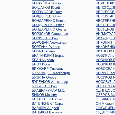
БОГАЧЁВ Алексей
НЕМЕНСКИЙ
БОГДАНОВ Юрий
НЕПОГОДИН
БОГОМОЛОВ Олег
НЕРСЕСОВ
БОЛДЫРЕВ Юрий
НЕРСИСЯН 
БОНДАРЕНКО Кость
НЕСТЕРЕНК
БОНДАРЕНКО Олег
НЕСТЕРЕНК
БОНДАРЕНКО Ольга
НЕСТЕРОВ 
БОРЗЯКОВ Станислав
НИГМАТУЛЛ
БОРИСОВ Юрий
НИКАНДРО
БОРОДАЙ Александр
НИКОЛИЧ Т
БОРТНИК Руслан
НИКОНЕНКО
БОШЯН Арман
НИКОНОВ В
БРАГИНСКИЙ Борис
НОВИК Але
БРАН Мирель
НОВИКОВ Е
БРОЗ Иосип
НОВИКОВ К
БРЮКНЕР Паскаль
НОВОСЕЛЬ
БУЗАЛАДЗЕ Александр
НОРИН Евг
БУЗИНА Олесь
НОСИКОВ Р
БУРЕНКОВ Александр
НОСОВИЧ А
БУТУСОВ Юрий
НОССЕЛ Сь
БХАДРАКУМАР М.К.
ОДИНЦОВС
БЫКОВ Максим
ОЗЕРОВ Ми
БЬЮКЕНЕН Патрик
ОЛЬШАНСКИ
ВАГЕНКНЕХТ Сара
ОН Михаил
ВАДЖРА Андрей
ОНУФРИЕН
ВАНЬКОВ Василий
ОРДЖОНИКИ