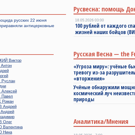
Русвесна: помощь До
оцида русских 22 июня
18.05.2026 03:00
100 рублей от каждого спа
приравняли антицерковные
жизней наших бойцов (В
Русская Весна — the F
ИЙ Виктор
«Угроза миру»: учёные бь
Антон
дрей
тревогу из-за разрушител
ргей
«вторжения»
Руслан
дни
Учёные обнаружили мощ
Алексей
космический луч неизвест
 Павел
природы
 Роман
 Андрей
Андрей
адимир
Аналитика/Мнения
 Олег
 Валентина
 Нина