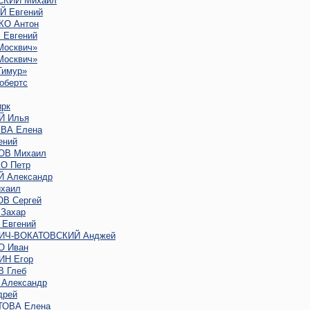
КИЙ Михаил
 Евгений
О Антон
Евгений
Москвич»
Москвич»
Тимур»
обертс
рк
Й Илья
ВА Елена
ений
ОВ Михаил
О Петр
 Александр
хаил
В Сергей
Захар
Евгений
ИЧ-ВОКАТОВСКИЙ Анджей
 Иван
Н Егор
 Глеб
Александр
дрей
ОВА Елена