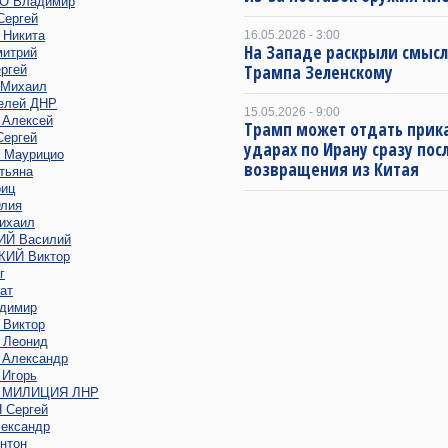
 Владимир
ергей
Никита
16.05.2026 - 3:00
На Западе раскрыли смысл
итрий
Трампа Зеленскому
ргей
Михаил
елей ДНР
15.05.2026 - 9:00
Алексей
Трамп может отдать прика
ергей
ударах по Ирану сразу пос
Маурицио
возвращения из Китая
тьяна
иц
лия
ихаил
Й Василий
ИЙ Виктор
г
ат
димир
Виктор
Леонид
Александр
Игорь
 МИЛИЦИЯ ЛНР
Сергей
ександр
нтон