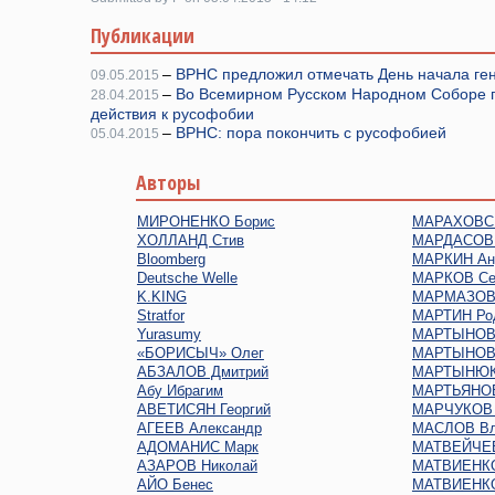
Публикации
–
ВРНС предложил отмечать День начала ген
09.05.2015
–
Во Всемирном Русском Народном Соборе 
28.04.2015
действия к русофобии
–
ВРНС: пора покончить с русофобией
05.04.2015
Авторы
МИРОНЕНКО Борис
МАРАХОВСК
ХОЛЛАНД Стив
МАРДАСОВ 
Bloomberg
МАРКИН Ан
Deutsche Welle
МАРКОВ Се
K.KING
МАРМАЗОВ 
Stratfor
МАРТИН Ро
Yurasumy
МАРТЫНОВ 
«БОРИСЫЧ» Олег
МАРТЫНОВ
АБЗАЛОВ Дмитрий
МАРТЫНЮК
Абу Ибрагим
МАРТЬЯНОВ
АВЕТИСЯН Георгий
МАРЧУКОВ 
АГЕЕВ Александр
МАСЛОВ Вл
АДОМАНИС Марк
МАТВЕЙЧЕВ
АЗАРОВ Николай
МАТВИЕНКО
АЙО Бенес
МАТВИЕНКО