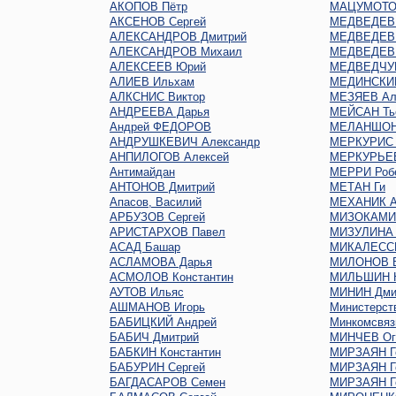
АКОПОВ Пётр
МАЦУМОТО
АКСЕНОВ Сергей
МЕДВЕДЕВ 
АЛЕКСАНДРОВ Дмитрий
МЕДВЕДЕВ 
АЛЕКСАНДРОВ Михаил
МЕДВЕДЕВ 
АЛЕКСЕЕВ Юрий
МЕДВЕДЧУК
АЛИЕВ Ильхам
МЕДИНСКИЙ
АЛКСНИС Виктор
МЕЗЯЕВ Ал
АНДРЕЕВА Дарья
МЕЙСАН Ть
Андрей ФЕДОРОВ
МЕЛАНШОН
АНДРУШКЕВИЧ Александр
МЕРКУРИС 
АНПИЛОГОВ Алексей
МЕРКУРЬЕ
Антимайдан
МЕРРИ Роб
АНТОНОВ Дмитрий
МЕТАН Ги
Апасов, Василий
МЕХАНИК А
АРБУЗОВ Сергей
МИЗОКАМИ
АРИСТАРХОВ Павел
МИЗУЛИНА 
АСАД Башар
МИКАЛЕСС
АСЛАМОВА Дарья
МИЛОНОВ В
АСМОЛОВ Константин
МИЛЬШИН Н
АУТОВ Ильяс
МИНИН Дми
АШМАНОВ Игорь
Министерст
БАБИЦКИЙ Андрей
Минкомсвяз
БАБИЧ Дмитрий
МИНЧЕВ Oг
БАБКИН Константин
МИРЗАЯН Г
БАБУРИН Сергей
МИРЗАЯН Г
БАГДАСАРОВ Семен
МИРЗАЯН Г