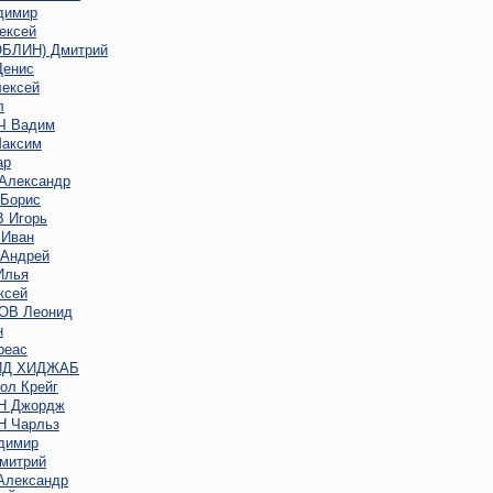
димир
ексей
ОБЛИН) Дмитрий
енис
ексей
л
 Вадим
аксим
ар
Александр
Борис
 Игорь
Иван
Андрей
Илья
ксей
В Леонид
н
реас
ИД ХИДЖАБ
ол Крейг
Н Джордж
 Чарльз
димир
митрий
лександр