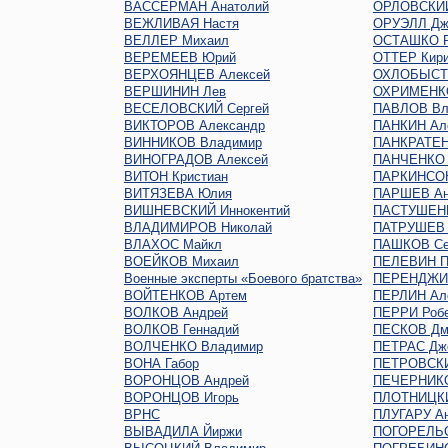
ВАССЕРМАН Анатолий
ОРЛОВСКИЙ
ВЕЖЛИВАЯ Настя
ОРУЭЛЛ Дж
ВЕЛЛЕР Михаил
ОСТАШКО Р
ВЕРЕМЕЕВ Юрий
ОТТЕР Кир
ВЕРХОЯНЦЕВ Алексей
ОХЛОБЫСТ
ВЕРШИНИН Лев
ОХРИМЕНКО
ВЕСЕЛОВСКИЙ Сергей
ПАВЛОВ Вл
ВИКТОРОВ Александр
ПАНКИН Ал
ВИННИКОВ Владимир
ПАНКРАТЕН
ВИНОГРАДОВ Алексей
ПАНЧЕНКО 
ВИТОН Кристиан
ПАРКИНСО
ВИТЯЗЕВА Юлия
ПАРШЕВ Ан
ВИШНЕВСКИЙ Иннокентий
ПАСТУШЕНК
ВЛАДИМИРОВ Николай
ПАТРУШЕВ 
ВЛАХОС Майкл
ПАШКОВ Се
ВОЕЙКОВ Михаил
ПЕЛЕВИН П
Военные эксперты «Боевого братства»
ПЕРЕНДЖИЕ
ВОЙТЕНКОВ Артем
ПЕРЛИН Ал
ВОЛКОВ Андрей
ПЕРРИ Роб
ВОЛКОВ Геннадий
ПЕСКОВ Дм
ВОЛЧЕНКО Владимир
ПЕТРАС Дж
ВОНА Габор
ПЕТРОВСКИ
ВОРОНЦОВ Андрей
ПЕЧЕРНИКО
ВОРОНЦОВ Игорь
ПЛОТНИЦКИ
ВРНС
ПЛУГАРУ Ан
ВЫВАДИЛА Йиржи
ПОГОРЕЛЬС