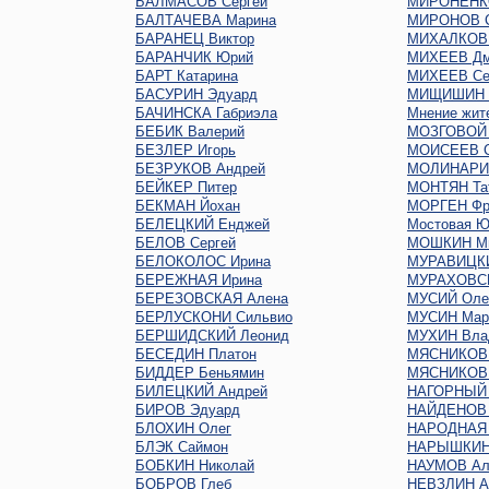
БАЛМАСОВ Сергей
МИРОНЕНКО
БАЛТАЧЕВА Марина
МИРОНОВ С
БАРАНЕЦ Виктор
МИХАЛКОВ 
БАРАНЧИК Юрий
МИХЕЕВ Дм
БАРТ Катарина
МИХЕЕВ Се
БАСУРИН Эдуард
МИЩИШИН 
БАЧИНСКА Габриэла
Мнение жит
БЕБИК Валерий
МОЗГОВОЙ 
БЕЗЛЕР Игорь
МОИСЕЕВ С
БЕЗРУКОВ Андрей
МОЛИНАРИ 
БЕЙКЕР Питер
МОНТЯН Та
БЕКМАН Йохан
МОРГЕН Фр
БЕЛЕЦКИЙ Енджей
Мостовая Ю
БЕЛОВ Сергей
МОШКИН М
БЕЛОКОЛОС Ирина
МУРАВИЦКИ
БЕРЕЖНАЯ Ирина
МУРАХОВСК
БЕРЕЗОВСКАЯ Алена
МУСИЙ Оле
БЕРЛУСКОНИ Сильвио
МУСИН Мар
БЕРШИДСКИЙ Леонид
МУХИН Вла
БЕСЕДИН Платон
МЯСНИКОВ 
БИДДЕР Беньямин
МЯСНИКОВ 
БИЛЕЦКИЙ Андрей
НАГОРНЫЙ 
БИРОВ Эдуард
НАЙДЕНОВ 
БЛОХИН Олег
НАРОДНАЯ
БЛЭК Саймон
НАРЫШКИН 
БОБКИН Николай
НАУМОВ Ал
БОБРОВ Глеб
НЕВЗЛИН А