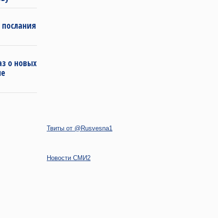
 послания
з о новых
ле
Твиты от @Rusvesna1
Новости СМИ2