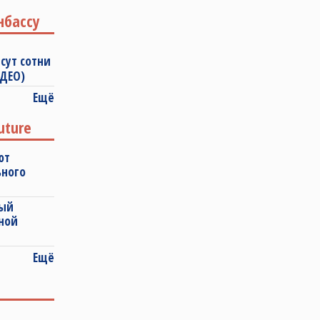
нбассу
сут сотни
ИДЕО)
Ещё
uture
ют
ьного
ный
ной
Ещё