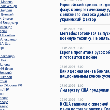
18.05.2026 - 7:00
 Марина
Европейский кризис входи
Александр
фазу: к энергетическому 
Андрей
с Ближнего Востока добав
Дмитрий
украинский фактор
 Виктор
 Владимир
ександр
18.05.2026 - 6:00
ерри
Mersedes готовится выпус
 Жан-Люк
военную технику. Не опять,
Александр
ВА Ева
ерт
17.05.2026 - 8:00
Европа пропитана русофо
лександр
и готовится к войне
 Кайл
Елена
17.05.2026 - 6:00
ИН Джан
Как ядерная мечта Бангла
италий
национальным консенсусо
иколай
трий
во Обороны РФ
17.05.2026 - 1:00
Лидерству США предрекли
и ЛНР
нян
еворг
16.05.2026 - 4:00
еворг
В США заявили о скверной
еворг
из-за поставок оружия Ки