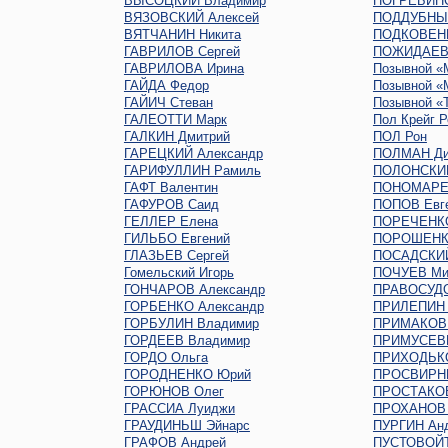
ВЫСОЦКИЙ Владимир
ПОГРЕБИНС
ВЯЗОВСКИЙ Алексей
ПОДДУБНЫЙ
ВЯТЧАНИН Никита
ПОДКОВЕНК
ГАВРИЛОВ Сергей
ПОЖИДАЕВ 
ГАВРИЛОВА Ирина
Позывной «
ГАЙДА Федор
Позывной «
ГАЙИЧ Стеван
Позывной «
ГАЛЕОТТИ Марк
Пол Крейг Р
ГАЛКИН Дмитрий
ПОЛ Рон
ГАРЕЦКИЙ Александр
ПОЛМАН Ди
ГАРИФУЛЛИН Рамиль
ПОЛОНСКИ
ГАФТ Валентин
ПОНОМАРЕ
ГАФУРОВ Саид
ПОПОВ Евг
ГЕЛЛЕР Елена
ПОРЕЧЕНК
ГИЛЬБО Евгений
ПОРОШЕНК
ГЛАЗЬЕВ Сергей
ПОСАДСКИЙ
Гомельский Игорь
ПОЧУЕВ Ми
ГОНЧАРОВ Александр
ПРАВОСУДО
ГОРБЕНКО Александр
ПРИЛЕПИН 
ГОРБУЛИН Владимир
ПРИМАКОВ 
ГОРДЕЕВ Владимир
ПРИМУСЕВ
ГОРДО Ольга
ПРИХОДЬКО
ГОРОДНЕНКО Юрий
ПРОСВИРНИ
ГОРЮНОВ Олег
ПРОСТАКОВ
ГРАССИА Луиджи
ПРОХАНОВ 
ГРАУДИНЬШ Эйнарс
ПУРГИН Ан
ГРАФОВ Андрей
ПУСТОВОЙТ