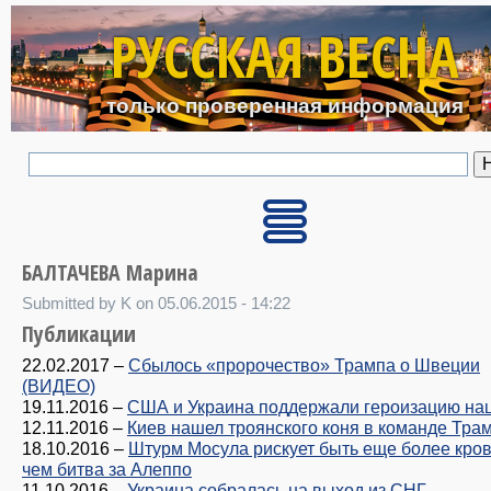
Перейти к основному с
РУССКАЯ ВЕСНА
только проверенная информация
БАЛТАЧЕВА Марина
Submitted by K on 05.06.2015 - 14:22
Публикации
22.02.2017
–
Сбылось «пророчество» Трампа о Швеции
(ВИДЕО)
19.11.2016
–
США и Украина поддержали героизацию на
12.11.2016
–
Киев нашел троянского коня в команде Тра
18.10.2016
–
Штурм Мосула рискует быть еще более кро
чем битва за Алеппо
11.10.2016
–
Украина собралась на выход из СНГ