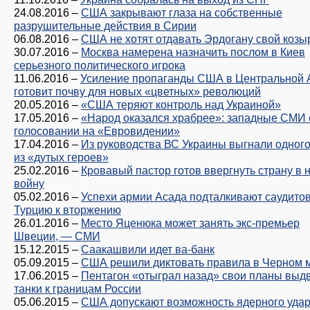
24.08.2016
–
США закрывают глаза на собственные
разрушительные действия в Сирии
06.08.2016
–
США не хотят отдавать Эрдогану свой козы
30.07.2016
–
Москва намерена назначить послом в Киев
серьезного политического игрока
11.06.2016
–
Усиление пропаганды США в Центральной 
готовит почву для новых «цветных» революций
20.05.2016
–
«США теряют контроль над Украиной»
17.05.2016
–
«Народ оказался храбрее»: западные СМИ 
голосовании на «Евровидении»
17.04.2016
–
Из руководства ВС Украины выгнали одног
из «дутых героев»
25.02.2016
–
Кровавый пастор готов ввергнуть страну в 
войну
05.02.2016
–
Успехи армии Асада подталкивают саудитов
Турцию к вторжению
26.01.2016
–
Место Яценюка может занять экс-премьер
Швеции, — СМИ
15.12.2015
–
Саакашвили идет ва-банк
05.09.2015
–
США решили диктовать правила в Черном 
17.06.2015
–
Пентагон «отыграл назад» свои планы выд
танки к границам России
05.06.2015
–
США допускают возможность ядерного удар