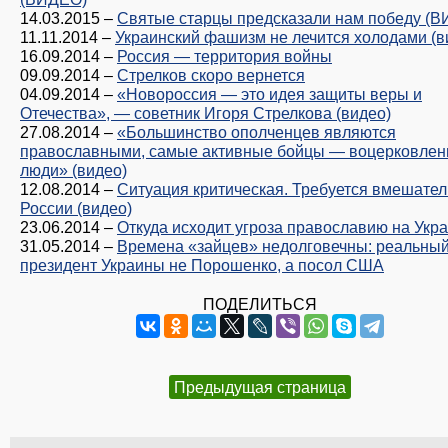
14.03.2015
–
Святые старцы предсказали нам победу (
11.11.2014
–
Украинский фашизм не лечится холодами (в
16.09.2014
–
Россия — территория войны
09.09.2014
–
Стрелков скоро вернется
04.09.2014
–
«Новороссия — это идея защиты веры и
Отечества», — советник Игоря Стрелкова (видео)
27.08.2014
–
«Большинство ополченцев являются
православными, самые активные бойцы — воцерковле
люди» (видео)
12.08.2014
–
Ситуация критическая. Требуется вмешател
России (видео)
23.06.2014
–
Откуда исходит угроза православию на Укр
31.05.2014
–
Времена «зайцев» недолговечны: реальны
президент Украины не Порошенко, а посол США
ПОДЕЛИТЬСЯ
Предыдущая страница