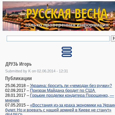
Перейти к основному с
РУССКАЯ ВЕСНА
только проверенная информация
ДРУЗЬ Игорь
Submitted by K on 02.06.2014 - 12:31
Публикации
25.06.2018
–
Украина: бросить ли «чемодан без ручки»?
02.09.2017
–
Призрак Майдана бродит по США
28.01.2017
–
Горькие проделки кондитера Порошенко, —
мнение
07.05.2015
–
«Восстания из-за краха экономики на Украи
будет. Но и воевать с нашей армией в Киеве не станут»
(ВИДЕО)