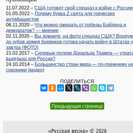
11.07.2022
–
США готовят свой спецназ к войне с Россие
01.05.2022
–
Почему буква Z свята для греческих
антифашистов
06.11.2020
–
Что можно ожидать от победы Байдена и
демократов? — мнение
02.11.2020
–
Вы думаете, на фото спецназ США? Воору
до зубов армия боевиков готова начать войну в Штатах 
завтра (ФОТО)
21.02.2017
–
Силовые потери Дональда Трампа — утрат
выигрыш для России?
24.10.2014
–
Большинство стран мира — по-прежнему н
союзники (видео)
ПОДЕЛИТЬСЯ
Предыдущая страница
«Русская весна» © 2026