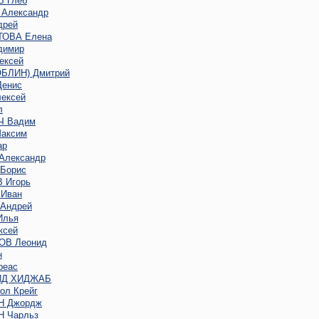
 Глеб
Александр
дрей
ОВА Елена
димир
ексей
ОБЛИН) Дмитрий
енис
ексей
л
 Вадим
аксим
ар
Александр
Борис
 Игорь
Иван
Андрей
Илья
ксей
В Леонид
н
реас
ИД ХИДЖАБ
ол Крейг
Н Джордж
 Чарльз