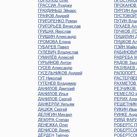
ГОРЮНОВ Олег
ПРОСТАКОВ
ГРАССИА Луиджи
ПРОХАНОВ 
ГРАУДИНЬШ Эйнарс
ПУРГИН Ан
ГРАФОВ Андрей
ПУСТОВОЙТ
ГРИГОРЕНКО Роман
ПУТИН Вла
ГРИГОРЬЕВ Вячеслав
ПУХАЕВ Ал
ГРИЦАК Ярослав
ПУЧКОВ (Г
ГРИШИН Александр
ПУШИЛИН Д
ГРОМОВА Елена
ПУШКОВ Ал
ГУБАРЕВ Павел
ПЭЙН Майк
ГУЛЕВИЧ Владислав
РАБИНОВИЧ
ГУМИЛЁВ Алексей
РАВРЕБА М
ГУРЬЯНОВ Антон
РАДОВ Зах
ГУСЕВ Александр
РАЗУВАЕВ 
ГУСЕЛЬНИКОВ Андрей
РАПОПОРТ 
ГУТ Николай
РАСТЕРЯЕВ
ГУТЕНЕВ Владимир
РАХМЕТОВ 
ДАНИЛОВ Дмитрий
РЕЗЧИКОВ 
ДАНИЛОВ Илья
РЕМЕСЛО 
ДАНИЛОВ Сергей
РЕРИХ Але
ДАНКЕРЛИ Уильям
РЕШЕТНИКО
ДАЦЮК Сергей
РИКИН Ива
ДЕЛЯГИН Михаил
РИНКЕ Анд
ДЕМУРА Степан
РИЯД ФАР
ДЕНЕЖКА Олег
РОБЕРТС П
ДЕНИСОВ Денис
РОБЕРТСО
ДЁРДЕН Тайлер
РОБЕРТСОН