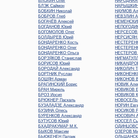
БЛОХИН Олег
НАРОДНАЯ
БЛЭК Саймон
НАРЫШКИН 
БОБКИН Николай
НАУМОВ Ал
БОБРОВ Глеб
НЕВЗЛИН А
БОГАЧЁВ Алексей
НЕМЕНСКИЙ
БОГДАНОВ Юрий
НЕПОГОДИН
БОГОМОЛОВ Олег
НЕРСЕСОВ
БОЛДЫРЕВ Юрий
НЕРСИСЯН 
БОНДАРЕНКО Кость
НЕСТЕРЕНК
БОНДАРЕНКО Олег
НЕСТЕРЕНК
БОНДАРЕНКО Ольга
НЕСТЕРОВ 
БОРЗЯКОВ Станислав
НИГМАТУЛЛ
БОРИСОВ Юрий
НИКАНДРО
БОРОДАЙ Александр
НИКОЛИЧ Т
БОРТНИК Руслан
НИКОНЕНКО
БОШЯН Арман
НИКОНОВ В
БРАГИНСКИЙ Борис
НОВИК Але
БРАН Мирель
НОВИКОВ Е
БРОЗ Иосип
НОВИКОВ К
БРЮКНЕР Паскаль
НОВОСЕЛЬ
БУЗАЛАДЗЕ Александр
НОРИН Евг
БУЗИНА Олесь
НОСИКОВ Р
БУРЕНКОВ Александр
НОСОВИЧ А
БУТУСОВ Юрий
НОССЕЛ Сь
БХАДРАКУМАР М.К.
ОДИНЦОВС
БЫКОВ Максим
ОЗЕРОВ Ми
БЬЮКЕНЕН Патрик
ОЛЬШАНСКИ