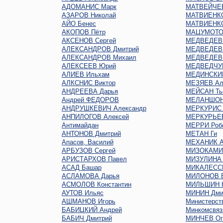
АДОМАНИС Марк
МАТВЕЙЧЕВ
АЗАРОВ Николай
МАТВИЕНКО
АЙО Бенес
МАТВИЕНКО
АКОПОВ Пётр
МАЦУМОТО
АКСЕНОВ Сергей
МЕДВЕДЕВ 
АЛЕКСАНДРОВ Дмитрий
МЕДВЕДЕВ 
АЛЕКСАНДРОВ Михаил
МЕДВЕДЕВ 
АЛЕКСЕЕВ Юрий
МЕДВЕДЧУК
АЛИЕВ Ильхам
МЕДИНСКИЙ
АЛКСНИС Виктор
МЕЗЯЕВ Ал
АНДРЕЕВА Дарья
МЕЙСАН Ть
Андрей ФЕДОРОВ
МЕЛАНШОН
АНДРУШКЕВИЧ Александр
МЕРКУРИС 
АНПИЛОГОВ Алексей
МЕРКУРЬЕ
Антимайдан
МЕРРИ Роб
АНТОНОВ Дмитрий
МЕТАН Ги
Апасов, Василий
МЕХАНИК А
АРБУЗОВ Сергей
МИЗОКАМИ
АРИСТАРХОВ Павел
МИЗУЛИНА 
АСАД Башар
МИКАЛЕСС
АСЛАМОВА Дарья
МИЛОНОВ В
АСМОЛОВ Константин
МИЛЬШИН Н
АУТОВ Ильяс
МИНИН Дми
АШМАНОВ Игорь
Министерст
БАБИЦКИЙ Андрей
Минкомсвяз
БАБИЧ Дмитрий
МИНЧЕВ Oг