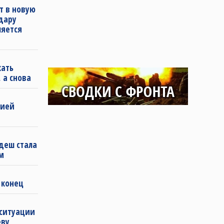
т в новую
удару
ляется
кать
 а снова
бией
деш стала
м
 конец
 ситуации
еву