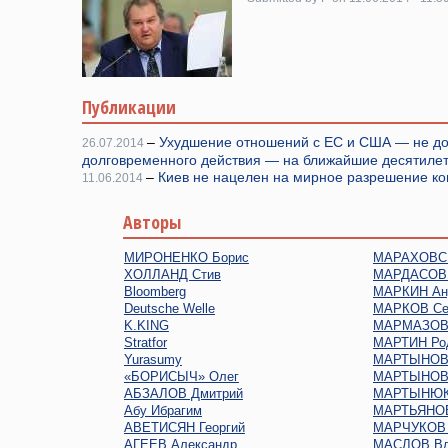
Публикации
–
Ухудшение отношений с ЕС и США — не до
26.07.2014
долговременного действия — на ближайшие десятиле
–
Киев не нацелен на мирное разрешение к
11.06.2014
Авторы
МИРОНЕНКО Борис
МАРАХОВСК
ХОЛЛАНД Стив
МАРДАСОВ 
Bloomberg
МАРКИН Ан
Deutsche Welle
МАРКОВ Се
K.KING
МАРМАЗОВ 
Stratfor
МАРТИН Ро
Yurasumy
МАРТЫНОВ 
«БОРИСЫЧ» Олег
МАРТЫНОВ
АБЗАЛОВ Дмитрий
МАРТЫНЮК
Абу Ибрагим
МАРТЬЯНОВ
АВЕТИСЯН Георгий
МАРЧУКОВ 
АГЕЕВ Александр
МАСЛОВ Вл