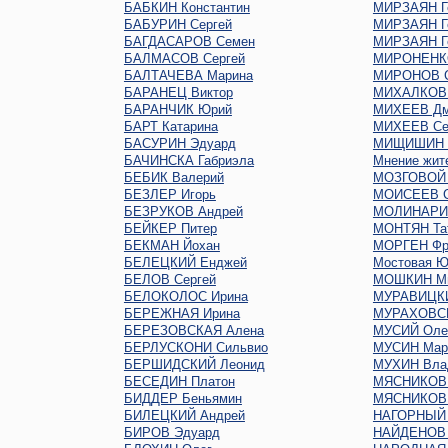
БАБКИН Константин
МИРЗАЯН Г
БАБУРИН Сергей
МИРЗАЯН Г
БАГДАСАРОВ Семен
МИРЗАЯН Г
БАЛМАСОВ Сергей
МИРОНЕНКО
БАЛТАЧЕВА Марина
МИРОНОВ С
БАРАНЕЦ Виктор
МИХАЛКОВ 
БАРАНЧИК Юрий
МИХЕЕВ Дм
БАРТ Катарина
МИХЕЕВ Се
БАСУРИН Эдуард
МИЩИШИН 
БАЧИНСКА Габриэла
Мнение жит
БЕБИК Валерий
МОЗГОВОЙ 
БЕЗЛЕР Игорь
МОИСЕЕВ С
БЕЗРУКОВ Андрей
МОЛИНАРИ 
БЕЙКЕР Питер
МОНТЯН Та
БЕКМАН Йохан
МОРГЕН Фр
БЕЛЕЦКИЙ Енджей
Мостовая Ю
БЕЛОВ Сергей
МОШКИН М
БЕЛОКОЛОС Ирина
МУРАВИЦКИ
БЕРЕЖНАЯ Ирина
МУРАХОВСК
БЕРЕЗОВСКАЯ Алена
МУСИЙ Оле
БЕРЛУСКОНИ Сильвио
МУСИН Мар
БЕРШИДСКИЙ Леонид
МУХИН Вла
БЕСЕДИН Платон
МЯСНИКОВ 
БИДДЕР Беньямин
МЯСНИКОВ 
БИЛЕЦКИЙ Андрей
НАГОРНЫЙ 
БИРОВ Эдуард
НАЙДЕНОВ 