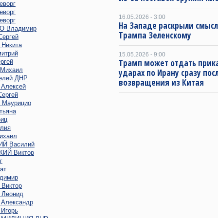
еворг
еворг
16.05.2026 - 3:00
еворг
На Западе раскрыли смысл
 Владимир
Трампа Зеленскому
ергей
Никита
итрий
15.05.2026 - 9:00
Трамп может отдать прика
ргей
Михаил
ударах по Ирану сразу пос
елей ДНР
возвращения из Китая
Алексей
ергей
Маурицио
тьяна
иц
лия
ихаил
Й Василий
ИЙ Виктор
г
ат
димир
Виктор
Леонид
Александр
Игорь