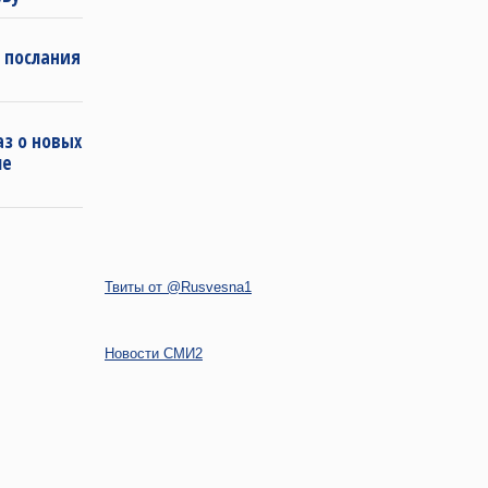
 послания
з о новых
ле
Твиты от @Rusvesna1
Новости СМИ2