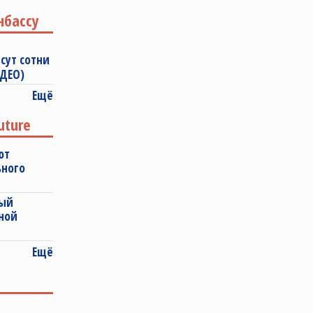
нбассу
сут сотни
ИДЕО)
Ещё
uture
ют
ьного
ный
ной
Ещё