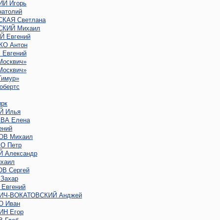
Й Игорь
атолий
КАЯ Светлана
КИЙ Михаил
 Евгений
О Антон
Евгений
Москвич»
Москвич»
Тимур»
обертс
рк
Й Илья
ВА Елена
ений
ОВ Михаил
О Петр
 Александр
хаил
В Сергей
Захар
Евгений
ИЧ-ВОКАТОВСКИЙ Анджей
 Иван
Н Егор