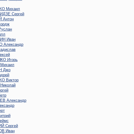
КО Михаил
ДЗЕ Сергей
 Антон
ордж
услан
илл
ИН Иван
 Александр
адислав
ексей
КО Игорь
Михаил
Н Джо
дрей
О Виктор
Николай
ргей
етр
В Александр
ександр
ерт
итрий
еймс
Й Сергей
В Иван