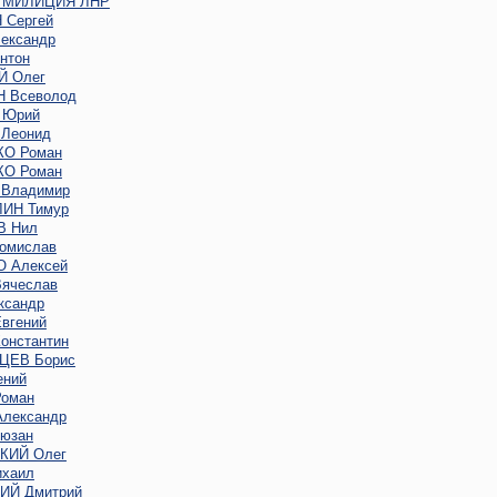
 МИЛИЦИЯ ЛНР
Сергей
ександр
нтон
 Олег
 Всеволод
 Юрий
Леонид
О Роман
О Роман
Владимир
ИН Тимур
В Нил
омислав
 Алексей
ячеслав
ксандр
вгений
онстантин
ЦЕВ Борис
ений
оман
лександр
юзан
КИЙ Олег
хаил
Й Дмитрий