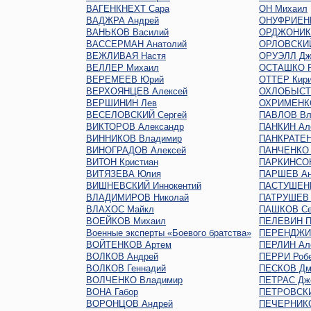
ВАГЕНКНЕХТ Сара
ОН Михаил
ВАДЖРА Андрей
ОНУФРИЕН
ВАНЬКОВ Василий
ОРДЖОНИКИ
ВАССЕРМАН Анатолий
ОРЛОВСКИЙ
ВЕЖЛИВАЯ Настя
ОРУЭЛЛ Дж
ВЕЛЛЕР Михаил
ОСТАШКО Р
ВЕРЕМЕЕВ Юрий
ОТТЕР Кир
ВЕРХОЯНЦЕВ Алексей
ОХЛОБЫСТ
ВЕРШИНИН Лев
ОХРИМЕНКО
ВЕСЕЛОВСКИЙ Сергей
ПАВЛОВ Вл
ВИКТОРОВ Александр
ПАНКИН Ал
ВИННИКОВ Владимир
ПАНКРАТЕН
ВИНОГРАДОВ Алексей
ПАНЧЕНКО 
ВИТОН Кристиан
ПАРКИНСО
ВИТЯЗЕВА Юлия
ПАРШЕВ Ан
ВИШНЕВСКИЙ Иннокентий
ПАСТУШЕНК
ВЛАДИМИРОВ Николай
ПАТРУШЕВ 
ВЛАХОС Майкл
ПАШКОВ Се
ВОЕЙКОВ Михаил
ПЕЛЕВИН П
Военные эксперты «Боевого братства»
ПЕРЕНДЖИЕ
ВОЙТЕНКОВ Артем
ПЕРЛИН Ал
ВОЛКОВ Андрей
ПЕРРИ Роб
ВОЛКОВ Геннадий
ПЕСКОВ Дм
ВОЛЧЕНКО Владимир
ПЕТРАС Дж
ВОНА Габор
ПЕТРОВСКИ
ВОРОНЦОВ Андрей
ПЕЧЕРНИКО