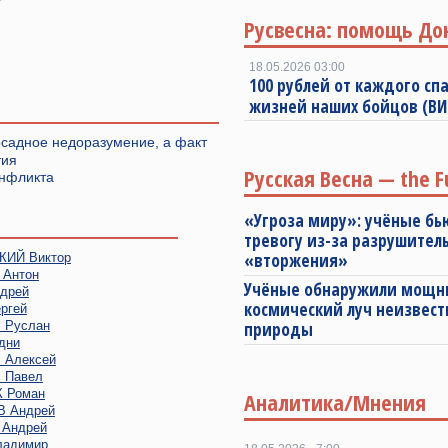
Русвесна: помощь До
18.05.2026 03:00
100 рублей от каждого спа
жизней наших бойцов (В
садное недоразумение, а факт
тия
Русская Весна — the F
онфликта
«Угроза миру»: учёные бь
тревогу из-за разрушител
«вторжения»
ИЙ Виктор
Антон
Учёные обнаружили мощ
дрей
космический луч неизвест
ргей
Руслан
природы
дни
Алексей
 Павел
 Роман
Аналитика/Мнения
 Андрей
Андрей
адимир