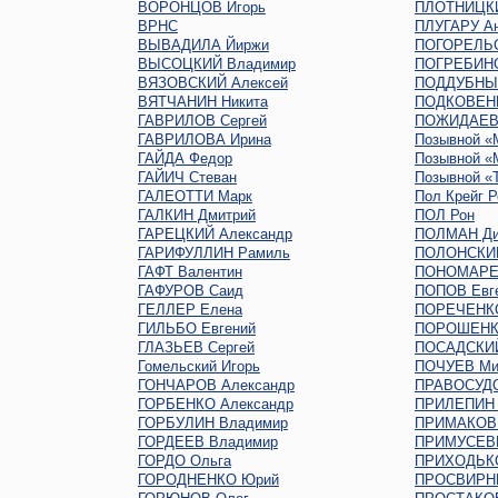
ВОРОНЦОВ Игорь
ПЛОТНИЦКИ
ВРНС
ПЛУГАРУ Ан
ВЫВАДИЛА Йиржи
ПОГОРЕЛЬС
ВЫСОЦКИЙ Владимир
ПОГРЕБИНС
ВЯЗОВСКИЙ Алексей
ПОДДУБНЫЙ
ВЯТЧАНИН Никита
ПОДКОВЕНК
ГАВРИЛОВ Сергей
ПОЖИДАЕВ 
ГАВРИЛОВА Ирина
Позывной «
ГАЙДА Федор
Позывной «
ГАЙИЧ Стеван
Позывной «
ГАЛЕОТТИ Марк
Пол Крейг Р
ГАЛКИН Дмитрий
ПОЛ Рон
ГАРЕЦКИЙ Александр
ПОЛМАН Ди
ГАРИФУЛЛИН Рамиль
ПОЛОНСКИ
ГАФТ Валентин
ПОНОМАРЕ
ГАФУРОВ Саид
ПОПОВ Евг
ГЕЛЛЕР Елена
ПОРЕЧЕНК
ГИЛЬБО Евгений
ПОРОШЕНК
ГЛАЗЬЕВ Сергей
ПОСАДСКИЙ
Гомельский Игорь
ПОЧУЕВ Ми
ГОНЧАРОВ Александр
ПРАВОСУДО
ГОРБЕНКО Александр
ПРИЛЕПИН 
ГОРБУЛИН Владимир
ПРИМАКОВ 
ГОРДЕЕВ Владимир
ПРИМУСЕВ
ГОРДО Ольга
ПРИХОДЬКО
ГОРОДНЕНКО Юрий
ПРОСВИРНИ