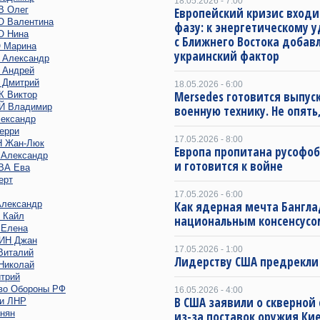
18.05.2026 - 7:00
 Олег
Европейский кризис входи
 Валентина
фазу: к энергетическому 
 Нина
с Ближнего Востока добав
 Марина
украинский фактор
Александр
Андрей
Дмитрий
18.05.2026 - 6:00
Mersedes готовится выпус
 Виктор
 Владимир
военную технику. Не опять,
ександр
ерри
17.05.2026 - 8:00
 Жан-Люк
Европа пропитана русофо
Александр
и готовится к войне
ВА Ева
ерт
17.05.2026 - 6:00
лександр
Как ядерная мечта Бангла
 Кайл
национальным консенсусо
Елена
ИН Джан
17.05.2026 - 1:00
италий
Лидерству США предрекли
иколай
трий
во Обороны РФ
16.05.2026 - 4:00
В США заявили о скверной
и ЛНР
нян
из-за поставок оружия Ки