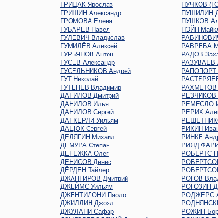
ГРИЦАК Ярослав
ПУЧКОВ (Г
ГРИШИН Александр
ПУШИЛИН Д
ГРОМОВА Елена
ПУШКОВ Ал
ГУБАРЕВ Павел
ПЭЙН Майк
ГУЛЕВИЧ Владислав
РАБИНОВИЧ
ГУМИЛЁВ Алексей
РАВРЕБА М
ГУРЬЯНОВ Антон
РАДОВ Зах
ГУСЕВ Александр
РАЗУВАЕВ 
ГУСЕЛЬНИКОВ Андрей
РАПОПОРТ 
ГУТ Николай
РАСТЕРЯЕВ
ГУТЕНЕВ Владимир
РАХМЕТОВ 
ДАНИЛОВ Дмитрий
РЕЗЧИКОВ 
ДАНИЛОВ Илья
РЕМЕСЛО 
ДАНИЛОВ Сергей
РЕРИХ Але
ДАНКЕРЛИ Уильям
РЕШЕТНИКО
ДАЦЮК Сергей
РИКИН Ива
ДЕЛЯГИН Михаил
РИНКЕ Анд
ДЕМУРА Степан
РИЯД ФАР
ДЕНЕЖКА Олег
РОБЕРТС П
ДЕНИСОВ Денис
РОБЕРТСО
ДЁРДЕН Тайлер
РОБЕРТСОН
ДЖАНГИРОВ Дмитрий
РОГОВ Вла
ДЖЕЙМС Уильям
РОГОЗИН Д
ДЖЕНТИЛОНИ Паоло
РОДЖЕРС А
ДЖИЛЛИН Джоэл
РОДНЯНСКИ
ДЖУЛАНИ Сафар
РОЖИН Бор