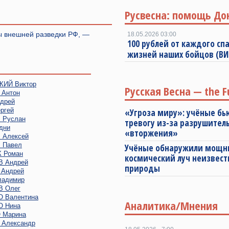
Русвесна: помощь До
ы внешней разведки РФ, —
18.05.2026 03:00
100 рублей от каждого спа
жизней наших бойцов (В
ИЙ Виктор
Русская Весна — the F
Антон
дрей
ргей
«Угроза миру»: учёные бь
Руслан
тревогу из-за разрушител
дни
«вторжения»
Алексей
 Павел
Учёные обнаружили мощ
 Роман
космический луч неизвест
 Андрей
природы
Андрей
адимир
 Олег
 Валентина
Аналитика/Мнения
 Нина
 Марина
Александр