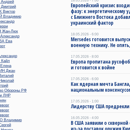
18.05.2026 - 7:00
Андрей
Европейский кризис входи
Дмитрий
фазу: к энергетическому 
 Виктор
с Ближнего Востока добав
 Владимир
ександр
украинский фактор
ерри
 Жан-Люк
18.05.2026 - 6:00
Александр
Mersedes готовится выпус
ВА Ева
военную технику. Не опять,
ерт
лександр
17.05.2026 - 8:00
Европа пропитана русофо
 Кайл
Елена
и готовится к войне
ИН Джан
италий
17.05.2026 - 6:00
иколай
Как ядерная мечта Бангла
трий
национальным консенсусо
во Обороны РФ
и ЛНР
нян
17.05.2026 - 1:00
еворг
Лидерству США предрекли
еворг
еворг
16.05.2026 - 4:00
 Владимир
В США заявили о скверной
ергей
из-за поставок оружия Ки
Никита