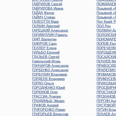
ГАВРИЛОВ Сергей
ПОЖИДАЕВ 
ГАВРИЛОВА Ирина
Позывной «
ГАЙДА Федор
Позывной «
ГАЙИЧ Стеван
Позывной «
ГАЛЕОТТИ Марк
Пол Крейг Р
ГАЛКИН Дмитрий
ПОЛ Рон
ГАРЕЦКИЙ Александр
ПОЛМАН Ди
ГАРИФУЛЛИН Рамиль
ПОЛОНСКИ
ГАФТ Валентин
ПОНОМАРЕ
ГАФУРОВ Саид
ПОПОВ Евг
ГЕЛЛЕР Елена
ПОРЕЧЕНК
ГИЛЬБО Евгений
ПОРОШЕНК
ГЛАЗЬЕВ Сергей
ПОСАДСКИЙ
Гомельский Игорь
ПОЧУЕВ Ми
ГОНЧАРОВ Александр
ПРАВОСУДО
ГОРБЕНКО Александр
ПРИЛЕПИН 
ГОРБУЛИН Владимир
ПРИМАКОВ 
ГОРДЕЕВ Владимир
ПРИМУСЕВ
ГОРДО Ольга
ПРИХОДЬКО
ГОРОДНЕНКО Юрий
ПРОСВИРНИ
ГОРЮНОВ Олег
ПРОСТАКОВ
ГРАССИА Луиджи
ПРОХАНОВ 
ГРАУДИНЬШ Эйнарс
ПУРГИН Ан
ГРАФОВ Андрей
ПУСТОВОЙТ
ГРИГОРЕНКО Роман
ПУТИН Вла
ГРИГОРЬЕВ Вячеслав
ПУХАЕВ Ал