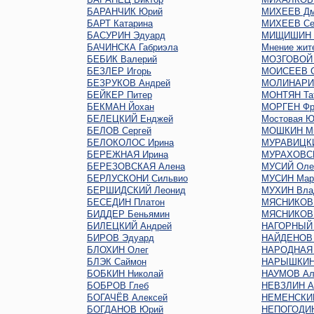
БАРАНЧИК Юрий
МИХЕЕВ Дм
БАРТ Катарина
МИХЕЕВ Се
БАСУРИН Эдуард
МИЩИШИН 
БАЧИНСКА Габриэла
Мнение жит
БЕБИК Валерий
МОЗГОВОЙ 
БЕЗЛЕР Игорь
МОИСЕЕВ С
БЕЗРУКОВ Андрей
МОЛИНАРИ 
БЕЙКЕР Питер
МОНТЯН Та
БЕКМАН Йохан
МОРГЕН Фр
БЕЛЕЦКИЙ Енджей
Мостовая Ю
БЕЛОВ Сергей
МОШКИН М
БЕЛОКОЛОС Ирина
МУРАВИЦКИ
БЕРЕЖНАЯ Ирина
МУРАХОВСК
БЕРЕЗОВСКАЯ Алена
МУСИЙ Оле
БЕРЛУСКОНИ Сильвио
МУСИН Мар
БЕРШИДСКИЙ Леонид
МУХИН Вла
БЕСЕДИН Платон
МЯСНИКОВ 
БИДДЕР Беньямин
МЯСНИКОВ 
БИЛЕЦКИЙ Андрей
НАГОРНЫЙ 
БИРОВ Эдуард
НАЙДЕНОВ 
БЛОХИН Олег
НАРОДНАЯ
БЛЭК Саймон
НАРЫШКИН 
БОБКИН Николай
НАУМОВ Ал
БОБРОВ Глеб
НЕВЗЛИН А
БОГАЧЁВ Алексей
НЕМЕНСКИЙ
БОГДАНОВ Юрий
НЕПОГОДИН