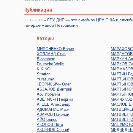
Публикации
–
ГРУ ДНР — это симбиоз ЦРУ США и служб
25.12.2014
генерал-майор Петровский
Авторы
МИРОНЕНКО Борис
МАРАХОВСК
ХОЛЛАНД Стив
МАРДАСОВ 
Bloomberg
МАРКИН Ан
Deutsche Welle
МАРКОВ Се
K.KING
МАРМАЗОВ 
Stratfor
МАРТИН Ро
Yurasumy
МАРТЫНОВ 
«БОРИСЫЧ» Олег
МАРТЫНОВ
АБЗАЛОВ Дмитрий
МАРТЫНЮК
Абу Ибрагим
МАРТЬЯНОВ
АВЕТИСЯН Георгий
МАРЧУКОВ 
АГЕЕВ Александр
МАСЛОВ Вл
АДОМАНИС Марк
МАТВЕЙЧЕВ
АЗАРОВ Николай
МАТВИЕНКО
АЙО Бенес
МАТВИЕНКО
АКОПОВ Пётр
МАЦУМОТО
АКСЕНОВ Сергей
МЕДВЕДЕВ 