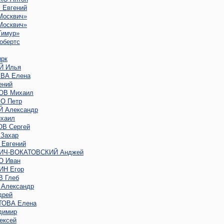
Евгений
Москвич»
Москвич»
Тимур»
обертс
рк
Й Илья
ВА Елена
ений
ОВ Михаил
О Петр
 Александр
хаил
В Сергей
Захар
Евгений
ИЧ-ВОКАТОВСКИЙ Анджей
 Иван
Н Егор
 Глеб
Александр
дрей
ОВА Елена
димир
ексей