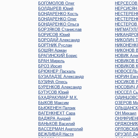
БОГОМОЛОВ Олег
НЕРСЕСОВ
БОЛДЫРЕВ Юрий
НЕРСИСЯН 
БОНДАРЕНКО Кость
НЕСТЕРЕНК
БОНДАРЕНКО Олег
НЕСТЕРЕНК
БОНДАРЕНКО Ольга
НЕСТЕРОВ 
БОРЗЯКОВ Станислав
НИГМАТУЛЛ
БОРИСОВ Юрий
НИКАНДРО
БОРОДАЙ Александр
НИКОЛИЧ Т
БОРТНИК Руслан
НИКОНЕНКО
БОШЯН Арман
НИКОНОВ В
БРАГИНСКИЙ Борис
НОВИК Але
БРАН Мирель
НОВИКОВ Е
БРОЗ Иосип
НОВИКОВ К
БРЮКНЕР Паскаль
НОВОСЕЛЬ
БУЗАЛАДЗЕ Александр
НОРИН Евг
БУЗИНА Олесь
НОСИКОВ Р
БУРЕНКОВ Александр
НОСОВИЧ А
БУТУСОВ Юрий
НОССЕЛ Сь
БХАДРАКУМАР М.К.
ОДИНЦОВС
БЫКОВ Максим
ОЗЕРОВ Ми
БЬЮКЕНЕН Патрик
ОЛЬШАНСКИ
ВАГЕНКНЕХТ Сара
ОН Михаил
ВАДЖРА Андрей
ОНУФРИЕН
ВАНЬКОВ Василий
ОРДЖОНИКИ
ВАССЕРМАН Анатолий
ОРЛОВСКИЙ
ВЕЖЛИВАЯ Настя
ОРУЭЛЛ Дж