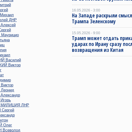
итрий
ргей
16.05.2026 - 3:00
На Западе раскрыли смысл
Михаил
елей ДНР
Трампа Зеленскому
Алексей
ергей
15.05.2026 - 9:00
Маурицио
Трамп может отдать прика
тьяна
ударах по Ирану сразу пос
иц
возвращения из Китая
лия
ихаил
Й Василий
ИЙ Виктор
г
ат
димир
Виктор
Леонид
Александр
Игорь
 МИЛИЦИЯ ЛНР
Сергей
ександр
нтон
 Олег
 Всеволод