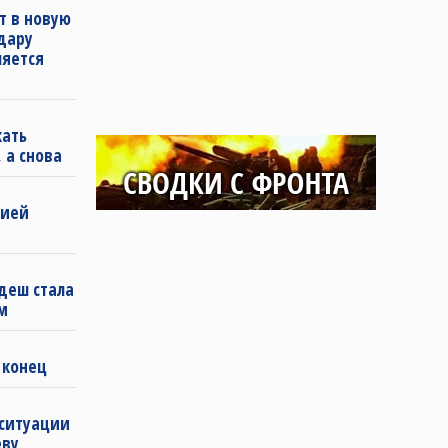
т в новую
удару
ляется
кать
 а снова
бией
деш стала
м
 конец
 ситуации
еву