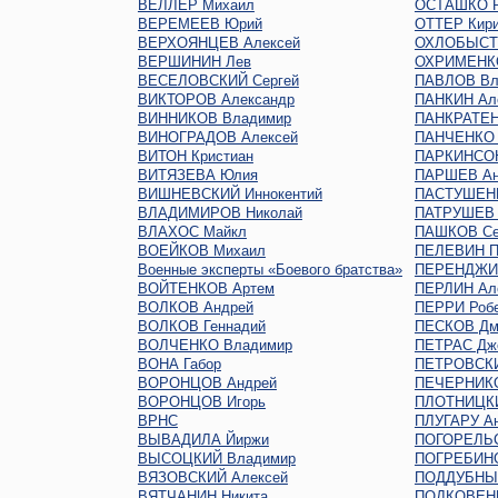
ВЕЛЛЕР Михаил
ОСТАШКО Р
ВЕРЕМЕЕВ Юрий
ОТТЕР Кир
ВЕРХОЯНЦЕВ Алексей
ОХЛОБЫСТ
ВЕРШИНИН Лев
ОХРИМЕНКО
ВЕСЕЛОВСКИЙ Сергей
ПАВЛОВ Вл
ВИКТОРОВ Александр
ПАНКИН Ал
ВИННИКОВ Владимир
ПАНКРАТЕН
ВИНОГРАДОВ Алексей
ПАНЧЕНКО 
ВИТОН Кристиан
ПАРКИНСО
ВИТЯЗЕВА Юлия
ПАРШЕВ Ан
ВИШНЕВСКИЙ Иннокентий
ПАСТУШЕНК
ВЛАДИМИРОВ Николай
ПАТРУШЕВ 
ВЛАХОС Майкл
ПАШКОВ Се
ВОЕЙКОВ Михаил
ПЕЛЕВИН П
Военные эксперты «Боевого братства»
ПЕРЕНДЖИЕ
ВОЙТЕНКОВ Артем
ПЕРЛИН Ал
ВОЛКОВ Андрей
ПЕРРИ Роб
ВОЛКОВ Геннадий
ПЕСКОВ Дм
ВОЛЧЕНКО Владимир
ПЕТРАС Дж
ВОНА Габор
ПЕТРОВСКИ
ВОРОНЦОВ Андрей
ПЕЧЕРНИКО
ВОРОНЦОВ Игорь
ПЛОТНИЦКИ
ВРНС
ПЛУГАРУ Ан
ВЫВАДИЛА Йиржи
ПОГОРЕЛЬС
ВЫСОЦКИЙ Владимир
ПОГРЕБИНС
ВЯЗОВСКИЙ Алексей
ПОДДУБНЫЙ
ВЯТЧАНИН Никита
ПОДКОВЕНК