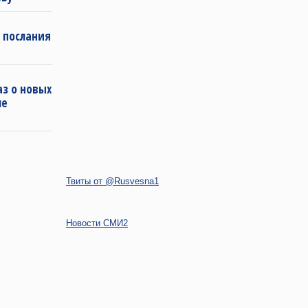
 послания
з о новых
ле
Твиты от @Rusvesna1
Новости СМИ2