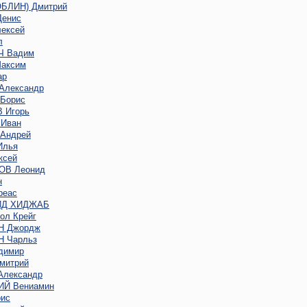
ОБЛИН) Дмитрий
енис
ексей
л
 Вадим
аксим
ар
Александр
Борис
 Игорь
Иван
Андрей
Илья
ксей
В Леонид
н
реас
ИД ХИДЖАБ
ол Крейг
Н Джордж
 Чарльз
димир
митрий
лександр
Й Вениамин
ис