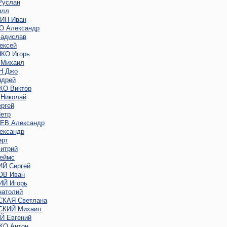
услан
илл
ИН Иван
 Александр
адислав
ексей
КО Игорь
Михаил
Н Джо
дрей
О Виктор
Николай
ргей
етр
В Александр
ександр
ерт
итрий
еймс
Й Сергей
В Иван
Й Игорь
атолий
КАЯ Светлана
КИЙ Михаил
 Евгений
О Антон