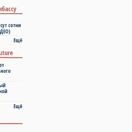
нбассу
сут сотни
ИДЕО)
Ещё
uture
ют
ьного
ный
ной
Ещё