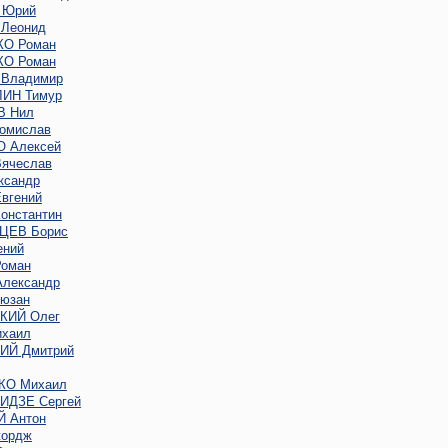
 Юрий
Леонид
О Роман
О Роман
Владимир
ИН Тимур
В Нил
омислав
 Алексей
ячеслав
ксандр
вгений
онстантин
ЦЕВ Борис
ений
оман
лександр
юзан
КИЙ Олег
хаил
Й Дмитрий
КО Михаил
ДЗЕ Сергей
 Антон
ордж