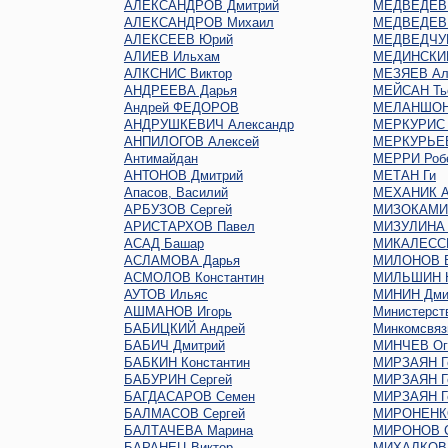
АЛЕКСАНДРОВ Дмитрий
МЕДВЕДЕВ 
АЛЕКСАНДРОВ Михаил
МЕДВЕДЕВ 
АЛЕКСЕЕВ Юрий
МЕДВЕДЧУК
АЛИЕВ Ильхам
МЕДИНСКИЙ
АЛКСНИС Виктор
МЕЗЯЕВ Ал
АНДРЕЕВА Дарья
МЕЙСАН Ть
Андрей ФЕДОРОВ
МЕЛАНШОН
АНДРУШКЕВИЧ Александр
МЕРКУРИС 
АНПИЛОГОВ Алексей
МЕРКУРЬЕ
Антимайдан
МЕРРИ Роб
АНТОНОВ Дмитрий
МЕТАН Ги
Апасов, Василий
МЕХАНИК А
АРБУЗОВ Сергей
МИЗОКАМИ
АРИСТАРХОВ Павел
МИЗУЛИНА 
АСАД Башар
МИКАЛЕСС
АСЛАМОВА Дарья
МИЛОНОВ В
АСМОЛОВ Константин
МИЛЬШИН Н
АУТОВ Ильяс
МИНИН Дми
АШМАНОВ Игорь
Министерст
БАБИЦКИЙ Андрей
Минкомсвяз
БАБИЧ Дмитрий
МИНЧЕВ Oг
БАБКИН Константин
МИРЗАЯН Г
БАБУРИН Сергей
МИРЗАЯН Г
БАГДАСАРОВ Семен
МИРЗАЯН Г
БАЛМАСОВ Сергей
МИРОНЕНКО
БАЛТАЧЕВА Марина
МИРОНОВ С
БАРАНЕЦ Виктор
МИХАЛКОВ 