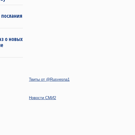
 послания
з о новых
ле
Твиты от @Rusvesna1
Новости СМИ2