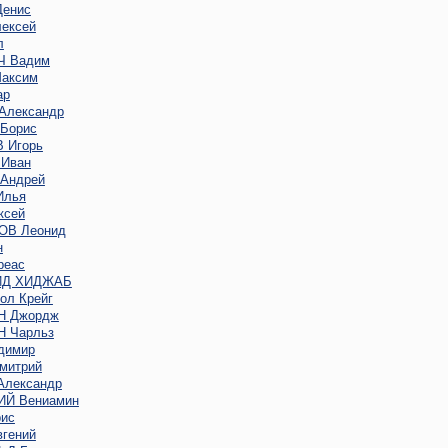
енис
ексей
л
 Вадим
аксим
ар
Александр
Борис
 Игорь
Иван
Андрей
Илья
ксей
В Леонид
н
реас
ИД ХИДЖАБ
ол Крейг
Н Джордж
 Чарльз
димир
митрий
лександр
Й Вениамин
ис
гений