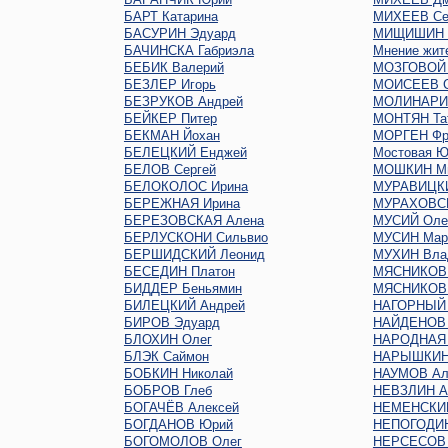
БАРТ Катарина
МИХЕЕВ Се
БАСУРИН Эдуард
МИЩИШИН 
БАЧИНСКА Габриэла
Мнение жит
БЕБИК Валерий
МОЗГОВОЙ 
БЕЗЛЕР Игорь
МОИСЕЕВ С
БЕЗРУКОВ Андрей
МОЛИНАРИ 
БЕЙКЕР Питер
МОНТЯН Та
БЕКМАН Йохан
МОРГЕН Фр
БЕЛЕЦКИЙ Енджей
Мостовая Ю
БЕЛОВ Сергей
МОШКИН М
БЕЛОКОЛОС Ирина
МУРАВИЦКИ
БЕРЕЖНАЯ Ирина
МУРАХОВСК
БЕРЕЗОВСКАЯ Алена
МУСИЙ Оле
БЕРЛУСКОНИ Сильвио
МУСИН Мар
БЕРШИДСКИЙ Леонид
МУХИН Вла
БЕСЕДИН Платон
МЯСНИКОВ 
БИДДЕР Беньямин
МЯСНИКОВ 
БИЛЕЦКИЙ Андрей
НАГОРНЫЙ 
БИРОВ Эдуард
НАЙДЕНОВ 
БЛОХИН Олег
НАРОДНАЯ
БЛЭК Саймон
НАРЫШКИН 
БОБКИН Николай
НАУМОВ Ал
БОБРОВ Глеб
НЕВЗЛИН А
БОГАЧЁВ Алексей
НЕМЕНСКИЙ
БОГДАНОВ Юрий
НЕПОГОДИН
БОГОМОЛОВ Олег
НЕРСЕСОВ