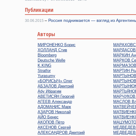
Публикации
–
Россия поднимается — взгляд из Аргентин
30.06.2015
Авторы
МИРОНЕНКО Борис
МАРАХОВСК
ХОЛЛАНД Стив
МАРДАСОВ 
Bloomberg
МАРКИН Ан
Deutsche Welle
МАРКОВ Се
K.KING
МАРМАЗОВ 
Stratfor
МАРТИН Ро
Yurasumy
МАРТЫНОВ 
«БОРИСЫЧ» Олег
МАРТЫНОВ
АБЗАЛОВ Дмитрий
МАРТЫНЮК
Абу Ибрагим
МАРТЬЯНОВ
АВЕТИСЯН Георгий
МАРЧУКОВ 
АГЕЕВ Александр
МАСЛОВ Вл
АДОМАНИС Марк
МАТВЕЙЧЕВ
АЗАРОВ Николай
МАТВИЕНКО
АЙО Бенес
МАТВИЕНКО
АКОПОВ Пётр
МАЦУМОТО
АКСЕНОВ Сергей
МЕДВЕДЕВ 
АЛЕКСАНДРОВ Дмитрий
МЕДВЕДЕВ 