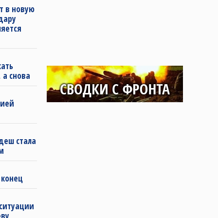
т в новую
удару
ляется
кать
 а снова
бией
деш стала
м
 конец
 ситуации
еву