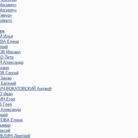
Москвич»
Москвич»
Тимур»
обертс
рк
Й Илья
ВА Елена
ений
ОВ Михаил
О Петр
 Александр
хаил
В Сергей
Захар
Евгений
ИЧ-ВОКАТОВСКИЙ Анджей
 Иван
Н Егор
 Глеб
Александр
дрей
ОВА Елена
димир
ексей
ОБЛИН) Дмитрий