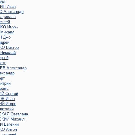
илл
ИН Иван
 Александр
адислав
ексей
КО Игорь
Михаил
Н Джо
дрей
О Виктор
Николай
ргей
етр
В Александр
ександр
ерт
итрий
еймс
Й Сергей
В Иван
Й Игорь
атолий
КАЯ Светлана
КИЙ Михаил
 Евгений
О Антон
Евгений