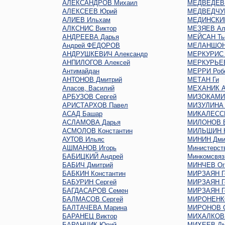
АЛЕКСАНДРОВ Михаил
МЕДВЕДЕВ 
АЛЕКСЕЕВ Юрий
МЕДВЕДЧУК
АЛИЕВ Ильхам
МЕДИНСКИЙ
АЛКСНИС Виктор
МЕЗЯЕВ Ал
АНДРЕЕВА Дарья
МЕЙСАН Ть
Андрей ФЕДОРОВ
МЕЛАНШОН
АНДРУШКЕВИЧ Александр
МЕРКУРИС 
АНПИЛОГОВ Алексей
МЕРКУРЬЕ
Антимайдан
МЕРРИ Роб
АНТОНОВ Дмитрий
МЕТАН Ги
Апасов, Василий
МЕХАНИК А
АРБУЗОВ Сергей
МИЗОКАМИ
АРИСТАРХОВ Павел
МИЗУЛИНА 
АСАД Башар
МИКАЛЕСС
АСЛАМОВА Дарья
МИЛОНОВ В
АСМОЛОВ Константин
МИЛЬШИН Н
АУТОВ Ильяс
МИНИН Дми
АШМАНОВ Игорь
Министерст
БАБИЦКИЙ Андрей
Минкомсвяз
БАБИЧ Дмитрий
МИНЧЕВ Oг
БАБКИН Константин
МИРЗАЯН Г
БАБУРИН Сергей
МИРЗАЯН Г
БАГДАСАРОВ Семен
МИРЗАЯН Г
БАЛМАСОВ Сергей
МИРОНЕНКО
БАЛТАЧЕВА Марина
МИРОНОВ С
БАРАНЕЦ Виктор
МИХАЛКОВ 
БАРАНЧИК Юрий
МИХЕЕВ Дм