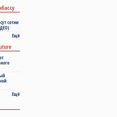
нбассу
сут сотни
ИДЕО)
Ещё
uture
ют
ьного
ный
ной
Ещё