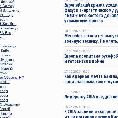
18.05.2026 - 7:00
Дмитрий
Европейский кризис входи
 Виктор
фазу: к энергетическому 
 Владимир
с Ближнего Востока добав
ександр
ерри
украинский фактор
 Жан-Люк
Александр
18.05.2026 - 6:00
ВА Ева
Mersedes готовится выпус
ерт
военную технику. Не опять,
лександр
 Кайл
17.05.2026 - 8:00
Европа пропитана русофо
Елена
ИН Джан
и готовится к войне
италий
иколай
17.05.2026 - 6:00
трий
Как ядерная мечта Бангла
во Обороны РФ
национальным консенсусо
и ЛНР
нян
еворг
17.05.2026 - 1:00
еворг
Лидерству США предрекли
еворг
 Владимир
16.05.2026 - 4:00
ергей
В США заявили о скверной
Никита
из-за поставок оружия Ки
итрий