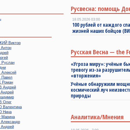
Русвесна: помощь До
ы
18.05.2026 03:00
100 рублей от каждого спа
жизней наших бойцов (В
ИЙ Виктор
Антон
Русская Весна — the F
дрей
ргей
Руслан
«Угроза миру»: учёные бь
дни
тревогу из-за разрушител
Алексей
«вторжения»
 Павел
 Роман
Учёные обнаружили мощ
 Андрей
космический луч неизвест
Андрей
природы
адимир
 Олег
 Валентина
 Нина
Аналитика/Мнения
 Марина
Александр
Андрей