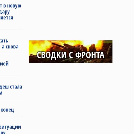
т в новую
удару
ляется
кать
 а снова
бией
деш стала
м
 конец
 ситуации
еву