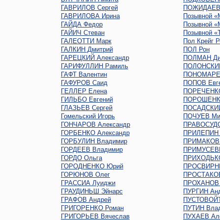
ГАВРИЛОВ Сергей
ПОЖИДАЕВ 
ГАВРИЛОВА Ирина
Позывной «
ГАЙДА Федор
Позывной «
ГАЙИЧ Стеван
Позывной «
ГАЛЕОТТИ Марк
Пол Крейг Р
ГАЛКИН Дмитрий
ПОЛ Рон
ГАРЕЦКИЙ Александр
ПОЛМАН Ди
ГАРИФУЛЛИН Рамиль
ПОЛОНСКИ
ГАФТ Валентин
ПОНОМАРЕ
ГАФУРОВ Саид
ПОПОВ Евг
ГЕЛЛЕР Елена
ПОРЕЧЕНК
ГИЛЬБО Евгений
ПОРОШЕНК
ГЛАЗЬЕВ Сергей
ПОСАДСКИЙ
Гомельский Игорь
ПОЧУЕВ Ми
ГОНЧАРОВ Александр
ПРАВОСУДО
ГОРБЕНКО Александр
ПРИЛЕПИН 
ГОРБУЛИН Владимир
ПРИМАКОВ 
ГОРДЕЕВ Владимир
ПРИМУСЕВ
ГОРДО Ольга
ПРИХОДЬКО
ГОРОДНЕНКО Юрий
ПРОСВИРНИ
ГОРЮНОВ Олег
ПРОСТАКОВ
ГРАССИА Луиджи
ПРОХАНОВ 
ГРАУДИНЬШ Эйнарс
ПУРГИН Ан
ГРАФОВ Андрей
ПУСТОВОЙТ
ГРИГОРЕНКО Роман
ПУТИН Вла
ГРИГОРЬЕВ Вячеслав
ПУХАЕВ Ал