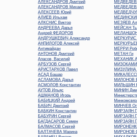
АЛЕКСАНДРОВ Дмитрий
МЕДВЕДЕВ 
АЛЕКСАНДРОВ Михаил
МЕДВЕДЕВ 
АЛЕКСЕЕВ Юрий
МЕДВЕДЧУК
АЛИЕВ Ильхам
МЕДИНСКИЙ
АЛКСНИС Виктор
МЕЗЯЕВ Ал
АНДРЕЕВА Дарья
МЕЙСАН Ть
Андрей ФЕДОРОВ
МЕЛАНШОН
АНДРУШКЕВИЧ Александр
МЕРКУРИС 
АНПИЛОГОВ Алексей
МЕРКУРЬЕ
Антимайдан
МЕРРИ Роб
АНТОНОВ Дмитрий
МЕТАН Ги
Апасов, Василий
МЕХАНИК А
АРБУЗОВ Сергей
МИЗОКАМИ
АРИСТАРХОВ Павел
МИЗУЛИНА 
АСАД Башар
МИКАЛЕСС
АСЛАМОВА Дарья
МИЛОНОВ В
АСМОЛОВ Константин
МИЛЬШИН Н
АУТОВ Ильяс
МИНИН Дми
АШМАНОВ Игорь
Министерст
БАБИЦКИЙ Андрей
Минкомсвяз
БАБИЧ Дмитрий
МИНЧЕВ Oг
БАБКИН Константин
МИРЗАЯН Г
БАБУРИН Сергей
МИРЗАЯН Г
БАГДАСАРОВ Семен
МИРЗАЯН Г
БАЛМАСОВ Сергей
МИРОНЕНКО
БАЛТАЧЕВА Марина
МИРОНОВ С
БАРАНЕЦ Виктор
МИХАЛКОВ 