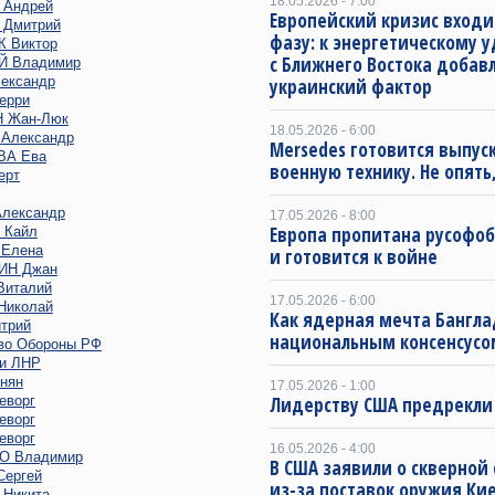
18.05.2026 - 7:00
Андрей
Европейский кризис входи
Дмитрий
фазу: к энергетическому 
 Виктор
с Ближнего Востока добав
 Владимир
ександр
украинский фактор
ерри
 Жан-Люк
18.05.2026 - 6:00
Александр
Mersedes готовится выпус
ВА Ева
военную технику. Не опять,
ерт
лександр
17.05.2026 - 8:00
Европа пропитана русофо
 Кайл
Елена
и готовится к войне
ИН Джан
италий
17.05.2026 - 6:00
иколай
Как ядерная мечта Бангла
трий
национальным консенсусо
во Обороны РФ
и ЛНР
нян
17.05.2026 - 1:00
еворг
Лидерству США предрекли
еворг
еворг
16.05.2026 - 4:00
 Владимир
В США заявили о скверной
ергей
из-за поставок оружия Ки
Никита