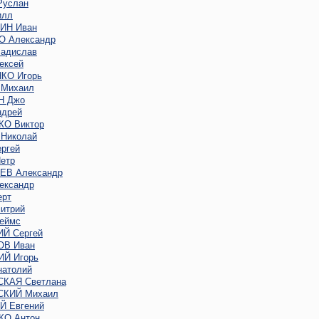
услан
илл
ИН Иван
 Александр
адислав
ексей
КО Игорь
Михаил
Н Джо
дрей
О Виктор
Николай
ргей
етр
В Александр
ександр
ерт
итрий
еймс
Й Сергей
В Иван
Й Игорь
атолий
КАЯ Светлана
КИЙ Михаил
 Евгений
О Антон