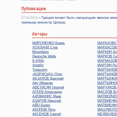
Публикации
–
Греция может быть связующим звеном меж
07.04.2015
премьер-министр Ципрас
Авторы
МИРОНЕНКО Борис
МАРАХОВСК
ХОЛЛАНД Стив
МАРДАСОВ 
Bloomberg
МАРКИН Ан
Deutsche Welle
МАРКОВ Се
K.KING
МАРМАЗОВ 
Stratfor
МАРТИН Ро
Yurasumy
МАРТЫНОВ 
«БОРИСЫЧ» Олег
МАРТЫНОВ
АБЗАЛОВ Дмитрий
МАРТЫНЮК
Абу Ибрагим
МАРТЬЯНОВ
АВЕТИСЯН Георгий
МАРЧУКОВ 
АГЕЕВ Александр
МАСЛОВ Вл
АДОМАНИС Марк
МАТВЕЙЧЕВ
АЗАРОВ Николай
МАТВИЕНКО
АЙО Бенес
МАТВИЕНКО
АКОПОВ Пётр
МАЦУМОТО
АКСЕНОВ Сергей
МЕДВЕДЕВ 