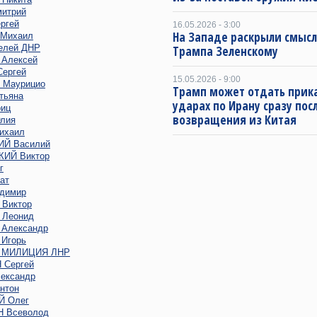
итрий
ргей
16.05.2026 - 3:00
На Западе раскрыли смысл
Михаил
елей ДНР
Трампа Зеленскому
Алексей
ергей
15.05.2026 - 9:00
Маурицио
Трамп может отдать прика
тьяна
ударах по Ирану сразу пос
иц
возвращения из Китая
лия
ихаил
Й Василий
ИЙ Виктор
г
ат
димир
Виктор
Леонид
Александр
Игорь
 МИЛИЦИЯ ЛНР
Сергей
ександр
нтон
 Олег
 Всеволод