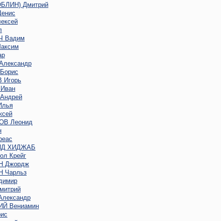
ОБЛИН) Дмитрий
енис
ексей
л
 Вадим
аксим
ар
Александр
Борис
 Игорь
Иван
Андрей
Илья
ксей
В Леонид
н
реас
ИД ХИДЖАБ
ол Крейг
Н Джордж
 Чарльз
димир
митрий
лександр
Й Вениамин
ис