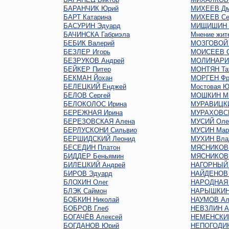
БАРАНЧИК Юрий
МИХЕЕВ Дм
БАРТ Катарина
МИХЕЕВ Се
БАСУРИН Эдуард
МИЩИШИН 
БАЧИНСКА Габриэла
Мнение жит
БЕБИК Валерий
МОЗГОВОЙ 
БЕЗЛЕР Игорь
МОИСЕЕВ С
БЕЗРУКОВ Андрей
МОЛИНАРИ 
БЕЙКЕР Питер
МОНТЯН Та
БЕКМАН Йохан
МОРГЕН Фр
БЕЛЕЦКИЙ Енджей
Мостовая Ю
БЕЛОВ Сергей
МОШКИН М
БЕЛОКОЛОС Ирина
МУРАВИЦКИ
БЕРЕЖНАЯ Ирина
МУРАХОВСК
БЕРЕЗОВСКАЯ Алена
МУСИЙ Оле
БЕРЛУСКОНИ Сильвио
МУСИН Мар
БЕРШИДСКИЙ Леонид
МУХИН Вла
БЕСЕДИН Платон
МЯСНИКОВ 
БИДДЕР Беньямин
МЯСНИКОВ 
БИЛЕЦКИЙ Андрей
НАГОРНЫЙ 
БИРОВ Эдуард
НАЙДЕНОВ 
БЛОХИН Олег
НАРОДНАЯ
БЛЭК Саймон
НАРЫШКИН 
БОБКИН Николай
НАУМОВ Ал
БОБРОВ Глеб
НЕВЗЛИН А
БОГАЧЁВ Алексей
НЕМЕНСКИЙ
БОГДАНОВ Юрий
НЕПОГОДИН