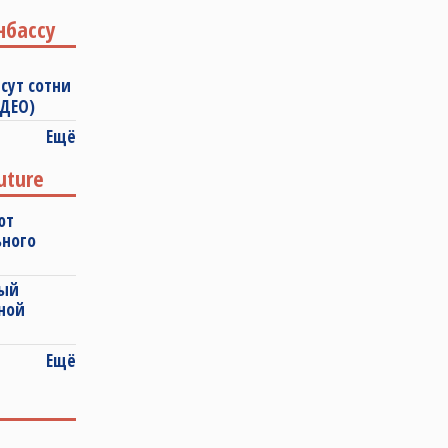
нбассу
сут сотни
ИДЕО)
Ещё
uture
ют
ьного
ный
ной
Ещё