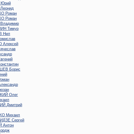
 Юрий
Леонид
О Роман
О Роман
Владимир
ИН Тимур
В Нил
омислав
 Алексей
ячеслав
ксандр
вгений
онстантин
ЦЕВ Борис
ений
оман
лександр
юзан
КИЙ Олег
хаил
Й Дмитрий
КО Михаил
ДЗЕ Сергей
 Антон
ордж