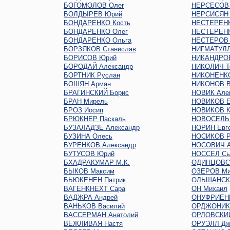
БОГОМОЛОВ Олег
НЕРСЕСОВ
БОЛДЫРЕВ Юрий
НЕРСИСЯН 
БОНДАРЕНКО Кость
НЕСТЕРЕНК
БОНДАРЕНКО Олег
НЕСТЕРЕНК
БОНДАРЕНКО Ольга
НЕСТЕРОВ 
БОРЗЯКОВ Станислав
НИГМАТУЛЛ
БОРИСОВ Юрий
НИКАНДРО
БОРОДАЙ Александр
НИКОЛИЧ Т
БОРТНИК Руслан
НИКОНЕНКО
БОШЯН Арман
НИКОНОВ В
БРАГИНСКИЙ Борис
НОВИК Але
БРАН Мирель
НОВИКОВ Е
БРОЗ Иосип
НОВИКОВ К
БРЮКНЕР Паскаль
НОВОСЕЛЬ
БУЗАЛАДЗЕ Александр
НОРИН Евг
БУЗИНА Олесь
НОСИКОВ Р
БУРЕНКОВ Александр
НОСОВИЧ А
БУТУСОВ Юрий
НОССЕЛ Сь
БХАДРАКУМАР М.К.
ОДИНЦОВС
БЫКОВ Максим
ОЗЕРОВ Ми
БЬЮКЕНЕН Патрик
ОЛЬШАНСКИ
ВАГЕНКНЕХТ Сара
ОН Михаил
ВАДЖРА Андрей
ОНУФРИЕН
ВАНЬКОВ Василий
ОРДЖОНИКИ
ВАССЕРМАН Анатолий
ОРЛОВСКИЙ
ВЕЖЛИВАЯ Настя
ОРУЭЛЛ Дж