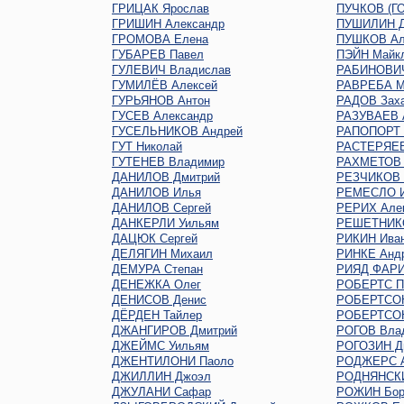
ГРИЦАК Ярослав
ПУЧКОВ (Г
ГРИШИН Александр
ПУШИЛИН Д
ГРОМОВА Елена
ПУШКОВ Ал
ГУБАРЕВ Павел
ПЭЙН Майк
ГУЛЕВИЧ Владислав
РАБИНОВИЧ
ГУМИЛЁВ Алексей
РАВРЕБА М
ГУРЬЯНОВ Антон
РАДОВ Зах
ГУСЕВ Александр
РАЗУВАЕВ 
ГУСЕЛЬНИКОВ Андрей
РАПОПОРТ 
ГУТ Николай
РАСТЕРЯЕВ
ГУТЕНЕВ Владимир
РАХМЕТОВ 
ДАНИЛОВ Дмитрий
РЕЗЧИКОВ 
ДАНИЛОВ Илья
РЕМЕСЛО 
ДАНИЛОВ Сергей
РЕРИХ Але
ДАНКЕРЛИ Уильям
РЕШЕТНИКО
ДАЦЮК Сергей
РИКИН Ива
ДЕЛЯГИН Михаил
РИНКЕ Анд
ДЕМУРА Степан
РИЯД ФАР
ДЕНЕЖКА Олег
РОБЕРТС П
ДЕНИСОВ Денис
РОБЕРТСО
ДЁРДЕН Тайлер
РОБЕРТСОН
ДЖАНГИРОВ Дмитрий
РОГОВ Вла
ДЖЕЙМС Уильям
РОГОЗИН Д
ДЖЕНТИЛОНИ Паоло
РОДЖЕРС А
ДЖИЛЛИН Джоэл
РОДНЯНСКИ
ДЖУЛАНИ Сафар
РОЖИН Бор