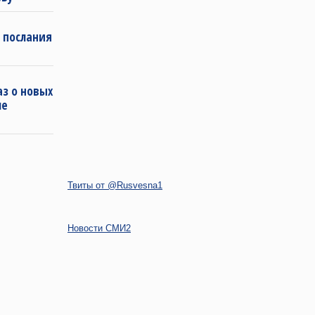
 послания
з о новых
ле
Твиты от @Rusvesna1
Новости СМИ2