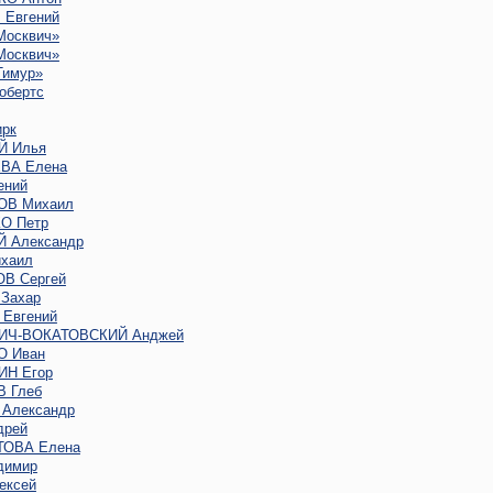
Евгений
Москвич»
Москвич»
Тимур»
обертс
рк
Й Илья
ВА Елена
ений
ОВ Михаил
О Петр
 Александр
хаил
В Сергей
Захар
Евгений
ИЧ-ВОКАТОВСКИЙ Анджей
 Иван
Н Егор
 Глеб
Александр
дрей
ОВА Елена
димир
ексей