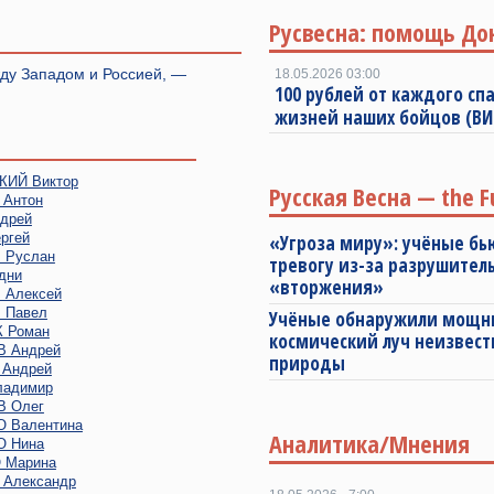
Русвесна: помощь До
ду Западом и Россией, —
18.05.2026 03:00
100 рублей от каждого спа
жизней наших бойцов (В
ИЙ Виктор
Русская Весна — the F
Антон
дрей
ргей
«Угроза миру»: учёные бь
Руслан
тревогу из-за разрушител
дни
«вторжения»
Алексей
 Павел
Учёные обнаружили мощ
 Роман
космический луч неизвест
 Андрей
природы
Андрей
адимир
 Олег
 Валентина
Аналитика/Мнения
 Нина
 Марина
Александр