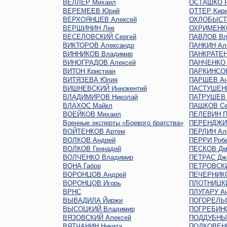
ВЕЛЛЕР Михаил
ОСТАШКО Р
ВЕРЕМЕЕВ Юрий
ОТТЕР Кир
ВЕРХОЯНЦЕВ Алексей
ОХЛОБЫСТ
ВЕРШИНИН Лев
ОХРИМЕНКО
ВЕСЕЛОВСКИЙ Сергей
ПАВЛОВ Вл
ВИКТОРОВ Александр
ПАНКИН Ал
ВИННИКОВ Владимир
ПАНКРАТЕН
ВИНОГРАДОВ Алексей
ПАНЧЕНКО 
ВИТОН Кристиан
ПАРКИНСО
ВИТЯЗЕВА Юлия
ПАРШЕВ Ан
ВИШНЕВСКИЙ Иннокентий
ПАСТУШЕНК
ВЛАДИМИРОВ Николай
ПАТРУШЕВ 
ВЛАХОС Майкл
ПАШКОВ Се
ВОЕЙКОВ Михаил
ПЕЛЕВИН П
Военные эксперты «Боевого братства»
ПЕРЕНДЖИЕ
ВОЙТЕНКОВ Артем
ПЕРЛИН Ал
ВОЛКОВ Андрей
ПЕРРИ Роб
ВОЛКОВ Геннадий
ПЕСКОВ Дм
ВОЛЧЕНКО Владимир
ПЕТРАС Дж
ВОНА Габор
ПЕТРОВСКИ
ВОРОНЦОВ Андрей
ПЕЧЕРНИКО
ВОРОНЦОВ Игорь
ПЛОТНИЦКИ
ВРНС
ПЛУГАРУ Ан
ВЫВАДИЛА Йиржи
ПОГОРЕЛЬС
ВЫСОЦКИЙ Владимир
ПОГРЕБИНС
ВЯЗОВСКИЙ Алексей
ПОДДУБНЫЙ
ВЯТЧАНИН Никита
ПОДКОВЕНК