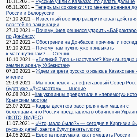
10.11.2021
–
Русские ушли с Кавказа: что делать дальше
05.11.2021
–
Теперь мы союзники: что меняет военная д
России и Белоруссии
27.10.2021
–
Известный военкор раскритиковал действи
властей по вакцинации
27.10.2021
–
Почему Киев решился ударить «Байрактар
по Донбассу
27.10.2021
–
Обострение на Донбассе: причины и после
19.10.2021
–
Почему нам нужно уже привыкать
к массшутингам? — Стешин
10.10.2021
–
«Великий Туран» наступает? Кому выгодна 
земли в аренду Узбекистану
07.10.2021
–
Ждём запрета русского языка в Казахстане
мнение
29.09.2021
–
Мы проснёмся, а нефтегазовый Север Рос
будет уже «Джамаатом» — мнение
02.08.2021
–
​​Как украинцы превратили в «перемогу» ист
Крымским мостом
23.07.2021
–
Кадры десятков расстрелянных машин с
беженцами: что Россия представила в обвинении Украи
(ФОТО, ВИДЕО)
11.07.2021
–
«Что, мало было?» — сегодня в Киргизии б
русских детей, завтра будут резать глотки
14.05.2021
–
Европа придумала, как помешать России