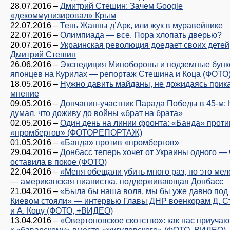
28.07.2016
–
Дмитрий Стешин: Зачем Google
«декоммунизировал» Крым
22.07.2016
–
Тень Жанны д’Арк, или жук в муравейнике
22.07.2016
–
Олимпиада — все. Пора хлопать дверью?
20.07.2016
–
Украинская революция доедает своих детей
Дмитрий Стешин
26.06.2016
–
Экспедиция Минобороны и подземные бун
японцев на Курилах — репортаж Стешина и Коца (ФОТО
18.05.2016
–
Нужно давить майданы, не дожидаясь прик
мнение
09.05.2016
–
Дончанин-участник Парада Победы в 45-м:
думал, что доживу до войны «брат на брата»
02.05.2016
–
Один день на линии фронта: «Банда» проти
«промбергов» (ФОТОРЕПОРТАЖ)
01.05.2016
–
«Банда» против «промбергов»
29.04.2016
–
Донбасс теперь хочет от Украины одного — 
оставила в покое (ФОТО)
22.04.2016
–
«Меня обещали убить много раз, но это мел
— американская пианистка, поддерживающая Донбасс
21.04.2016
–
«Была бы наша воля, мы бы уже давно под
Киевом стояли» — интервью Главы ДНР военкорам Д. 
и А. Коцу (ФОТО, +ВИДЕО)
13.04.2016
–
«Овертоновское скотство»: как нас приучаю