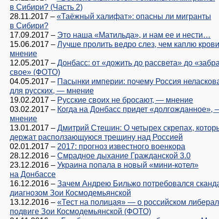
в Сибири? (Часть 2)
28.11.2017
–
«Таёжный халифат»: опасны ли мигранты
в Сибири?
17.09.2017
–
Это наша «Матильда», и нам ее и нести…
15.06.2017
–
Лучше пролить ведро слез, чем каплю кров
мнение
12.05.2017
–
Донбасс: от «дожить до рассвета» до «забр
свое» (ФОТО)
04.05.2017
–
Пасынки империи: почему Россия неласков
для русских, — мнение
19.02.2017
–
Русские своих не бросают, — мнение
03.02.2017
–
Когда на Донбасс придет «долгожданное», 
мнение
13.01.2017
–
Дмитрий Стешин: О четырех скрепах, котор
держат расползающуюся трещину над Россией
02.01.2017
–
2017: прогноз известного военкора
28.12.2016
–
Смрадное дыхание Гражданской 3.0
23.12.2016
–
Украина попала в новый «мини-котел»
на Донбассе
16.12.2016
–
Зачем Андрею Бильжо потребовался сканда
диагнозом Зои Космодемьянской
13.12.2016
–
«Тест на полицая» — о российском либерал
подвиге Зои Космодемьянской (ФОТО)