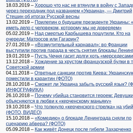
18.03.2019
–
Хорошо что нас не втянули в войну с Запад
через переходник под названием «Украина», — Дмитрий
Стешин об итогах Русской весны
13.02.2019
–
Прилепин о будущем президенте Украины:
иметь дело с человеком, которому мы не доверяем»
05.02.2019
–
Над смертью Карбышева пошутили. Кто на
очереди: Матросов или Гагарин?
27.01.2019
–
«Возмутительный карнавал»: во Франции
выступили против парада в честь снятия блокады Ленин
19.01.2019
–
Пусть Чечня гасит долги хоть «мерседесам
13.12.2018
–
Хождение за хрустом французской булки в 
Советской армии
04.11.2018
–
Ответные санкции против Киева: Украинску
поместили в карантин (ФОТО)
28.10.2018
–
Сможет ли Украина забыть русский язык? (
ИНФОГРАФИКА)
26.10.2018
–
Почему убийца становится героем: Девушк
объясняются в любви к «керченскому маньяку»
19.10.2018
–
Что толкнуло «керченского стрелка» на уби
(ФОТО, ВИДЕО)
15.10.2018
–
«Комедию» о блокаде Ленинграда сняли по
сценарию абвера? (ФОТО)
05.09.2018
–
Как живёт Донецк после гибели Захарченко