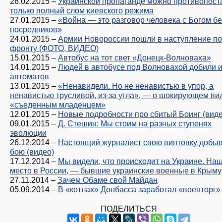
26.02.2015
–
Украинской пропаганде можно противопост
только полный слом киевского режима
27.01.2015
–
«Война — это разговор человека с Богом бе
посредников»
24.01.2015
–
Армии Новороссии пошли в наступление по
фронту (ФОТО, ВИДЕО)
15.01.2015
–
Автобус на тот свет «Донецк-Волноваха»
14.01.2015
–
Людей в автобусе под Волновахой добили и
автоматов
13.01.2015
–
«Ненавидели. Но не ненавистью в упор, а
ненавистью трусливой, из-за угла», — о шокирующем ви
«съеденным младенцем»
12.01.2015
–
Новые подробности про сбитый Боинг (виде
09.01.2015
–
Д. Стешин: Мы стоим на разных ступенях
эволюции
26.12.2014
–
Настоящий журналист свою винтовку добыв
бою (видео)
17.12.2014
–
Мы видели, что происходит на Украине. На
место в России, — бывшие украинские военные в Крыму
27.11.2014
–
Зачем Обаме свой Майдан
05.09.2014
–
В «котлах» Донбасса заработал «военторг»
ПОДЕЛИТЬСЯ