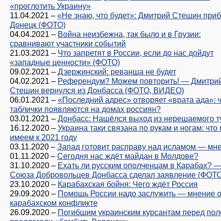
«проглотить Украину»
11.04.2021
–
«Не знаю, что будет»: Дмитрий Стешин при
Донецк (ФОТО)
04.04.2021
–
Война неизбежна, так было и в Грузии:
сравнивают участники событий
21.03.2021
–
Что запретят в России, если до нас дойдут
«западные ценности» (ФОТО)
09.02.2021
–
Дзержинский: реванша не будет
04.02.2021
–
Референдум? Можем повторить! — Дмитри
Стешин вернулся из Донбасса (ФОТО, ВИДЕО)
06.01.2021
–
«Последний адрес» отворяет «врата ада»: ч
таблички появляются на домах россиян?
03.01.2021
–
Донбасс: Нашёлся выход из нерешаемого т
16.12.2020
–
Украина таки связана по рукам и ногам: что
имеем к 2021 году
03.11.2020
–
Запад готовит расправу над исламом — мн
01.11.2020
–
Сегодня нас ждёт майдан в Молдове?
31.10.2020
–
Ехать ли русским ополченцам в Карабах? —
Союза Добровольцев Донбасса сделал заявление (ФОТО
23.10.2020
–
Карабахская бойня: Чего ждёт Россия
29.09.2020
–
Помощь России надо заслужить — мнение 
карабахском конфликте
26.09.2020
–
Погибшим украинским курсантам перед по