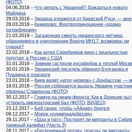
(ФОТО)
04.06.2018
–
Что делать с Украиной? Дождаться нового
Майдана
29.03.2018
–
Украина откажется от Киевской Руси, — мн
28.03.2018
–
Кемерово: Жертвоприношение «храма
потребления»
21.03.2018
–
Загадочная смерть украинского летчика,
обвиняемого в уничтожении Boeing MH17: возможен ли
суицид?
22.02.2018
–
Как актер Серебряков кино с реальностью
попутал, а Россию с США
31.01.2018
–
Зимние гастроли русофобов в теплой Моск
30.01.2018
–
Украинский писатель обвинил Булгакова и
Пушкина в плагиате
23.01.2018
–
Киев ведет «игру нервов» с Донбассом, — 
18.01.2018
–
Россия собирается выдать Украине участни
обороны Славянска (ФОТО)
30.12.2017
–
Гламур на линии фронта: Как в Донецке пы
устроить императорский бал (ФОТО, ВИДЕО)
15.12.2017
–
Бей своих, чтобы «Айдар» боялся
09.12.2017
–
Морок «олимпиадобесия»
29.11.2017
–
«Шах и пат»: Построят ли мигранты в Сиби
таежный халифат (Часть 3)
28.11.2017
–
«Бесконечный поток»: опасны ли мигранты