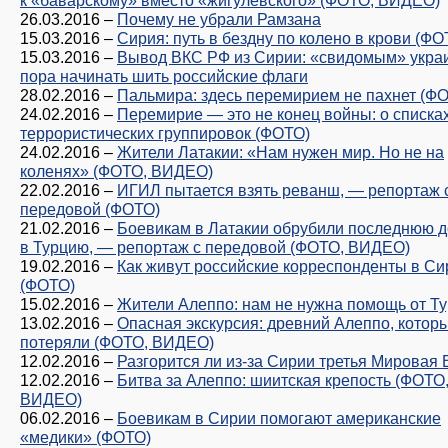
к «баварскому» вместо «жигулевского» (ФОТО, ВИДЕО)
26.03.2016
–
Почему не убрали Рамзана
15.03.2016
–
Сирия: путь в бездну по колено в крови (ФО
15.03.2016
–
Вывод ВКС РФ из Сирии: «свидомым» укра
пора начинать шить российские флаги
28.02.2016
–
Пальмира: здесь перемирием не пахнет (Ф
24.02.2016
–
Перемирие — это не конец войны: о списка
террористических группировок (ФОТО)
24.02.2016
–
Жители Латакии: «Нам нужен мир. Но не на
коленях» (ФОТО, ВИДЕО)
22.02.2016
–
ИГИЛ пытается взять реванш, — репортаж 
передовой (ФОТО)
21.02.2016
–
Боевикам в Латакии обрубили последнюю д
в Турцию, — репортаж с передовой (ФОТО, ВИДЕО)
19.02.2016
–
Как живут российские корреспонденты в Си
(ФОТО)
15.02.2016
–
Жители Алеппо: нам не нужна помощь от Т
13.02.2016
–
Опасная экскурсия: древний Алеппо, котор
потеряли (ФОТО, ВИДЕО)
12.02.2016
–
Разгорится ли из-за Сирии третья Мировая
12.02.2016
–
Битва за Алеппо: шиитская крепость (ФОТО
ВИДЕО)
06.02.2016
–
Боевикам в Сирии помогают американские
«медики» (ФОТО)