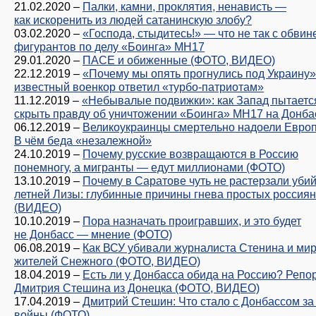
21.02.2020
–
Палки, камни, проклятия, ненависть —
как искоренить из людей сатанинскую злобу?
03.02.2020
–
«Господа, стыдитесь!» — что не так с обви
фигурантов по делу «Боинга» МН17
29.01.2020
–
ПАСЕ и обиженные (ФОТО, ВИДЕО)
22.12.2019
–
«Почему мы опять прогнулись под Украину»
известный военкор ответил «турбо-патриотам»
11.12.2019
–
«Небывалые подвижки»: как Запад пытаетс
скрыть правду об уничтожении «Боинга» МН17 на Донба
06.12.2019
–
Великоукраинцы смертельно надоели Европ
В чём беда «незалежной»
24.10.2019
–
Почему русские возвращаются в Россию
понемногу, а мигранты — едут миллионами (ФОТО)
13.10.2019
–
Почему в Саратове чуть не растерзали убий
летней Лизы: глубинные причины гнева простых россиян
(ВИДЕО)
10.10.2019
–
Пора назначать проигравших, и это будет
не Донбасс — мнение (ФОТО)
06.08.2019
–
Как ВСУ убивали журналиста Стенина и ми
жителей Снежного (ФОТО, ВИДЕО)
18.04.2019
–
Есть ли у Донбасса обида на Россию? Репо
Дмитрия Стешина из Донецка (ФОТО, ВИДЕО)
17.04.2019
–
Дмитрий Стешин: Что стало с Донбассом за 
войны (ФОТО)