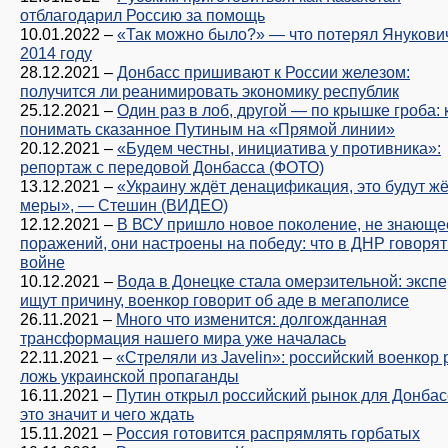
отблагодарил Россию за помощь
10.01.2022
–
«Так можно было?» — что потерял Янукови
2014 году
28.12.2021
–
Донбасс пришивают к России железом:
получится ли реанимировать экономику республик
25.12.2021
–
Один раз в лоб, другой — по крышке гроба: 
понимать сказанное Путиным на «Прямой линии»
20.12.2021
–
«Будем честны, инициатива у противника»:
репортаж с передовой Донбасса (ФОТО)
13.12.2021
–
«Украину ждёт денацификация, это будут ж
меры», — Стешин (ВИДЕО)
12.12.2021
–
В ВСУ пришло новое поколение, не знающе
поражений, они настроены на победу: что в ДНР говорят
войне
10.12.2021
–
Вода в Донецке стала омерзительной: эксп
ищут причину, военкор говорит об аде в мегаполисе
26.11.2021
–
Много что изменится: долгожданная
трансформация нашего мира уже началась
22.11.2021
–
«Стреляли из Javelin»: российский военкор 
ложь украинской пропаганды
16.11.2021
–
Путин открыл российский рынок для Донбасс
это значит и чего ждать
15.11.2021
–
Россия готовится распрямлять горбатых