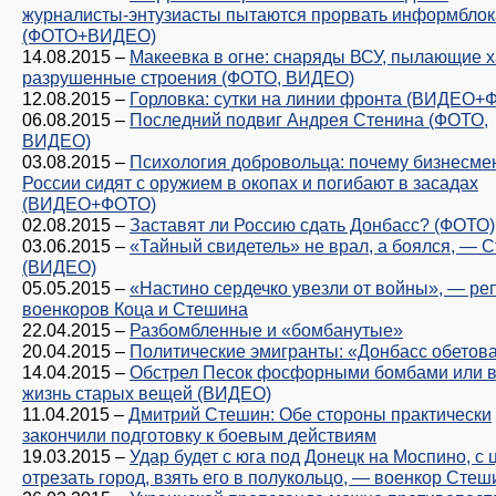
журналисты-энтузиасты пытаются прорвать информблок
(ФОТО+ВИДЕО)
14.08.2015
–
Макеевка в огне: снаряды ВСУ, пылающие х
разрушенные строения (ФОТО, ВИДЕО)
12.08.2015
–
Горловка: сутки на линии фронта (ВИДЕО+
06.08.2015
–
Последний подвиг Андрея Стенина (ФОТО,
ВИДЕО)
03.08.2015
–
Психология добровольца: почему бизнесме
России сидят с оружием в окопах и погибают в засадах
(ВИДЕО+ФОТО)
02.08.2015
–
Заставят ли Россию сдать Донбасс? (ФОТО)
03.06.2015
–
«Тайный свидетель» не врал, а боялся, — 
(ВИДЕО)
05.05.2015
–
«Настино сердечко увезли от войны», — ре
военкоров Коца и Стешина
22.04.2015
–
Разбомбленные и «бомбанутые»
20.04.2015
–
Политические эмигранты: «Донбасс обетов
14.04.2015
–
Обстрел Песок фосфорными бомбами или 
жизнь старых вещей (ВИДЕО)
11.04.2015
–
Дмитрий Стешин: Обе стороны практически
закончили подготовку к боевым действиям
19.03.2015
–
Удар будет с юга под Донецк на Моспино, с 
отрезать город, взять его в полукольцо, — военкор Стеш