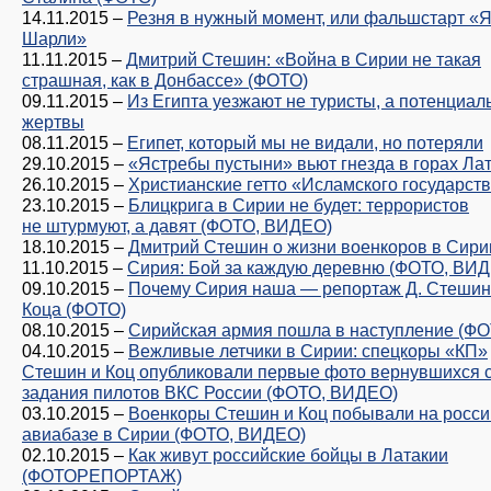
14.11.2015
–
Резня в нужный момент, или фальшстарт «
Шарли»
11.11.2015
–
Дмитрий Стешин: «Война в Сирии не такая
страшная, как в Донбассе» (ФОТО)
09.11.2015
–
Из Египта уезжают не туристы, а потенциа
жертвы
08.11.2015
–
Египет, который мы не видали, но потеряли
29.10.2015
–
«Ястребы пустыни» вьют гнезда в горах Ла
26.10.2015
–
Христианские гетто «Исламского государст
23.10.2015
–
Блицкрига в Сирии не будет: террористов
не штурмуют, а давят (ФОТО, ВИДЕО)
18.10.2015
–
Дмитрий Стешин о жизни военкоров в Сири
11.10.2015
–
Сирия: Бой за каждую деревню (ФОТО, ВИ
09.10.2015
–
Почему Сирия наша — репортаж Д. Стешина
Коца (ФОТО)
08.10.2015
–
Сирийская армия пошла в наступление (ФО
04.10.2015
–
Вежливые летчики в Сирии: спецкоры «КП»
Стешин и Коц опубликовали первые фото вернувшихся 
задания пилотов ВКС России (ФОТО, ВИДЕО)
03.10.2015
–
Военкоры Стешин и Коц побывали на росси
авиабазе в Сирии (ФОТО, ВИДЕО)
02.10.2015
–
Как живут российские бойцы в Латакии
(ФОТОРЕПОРТАЖ)