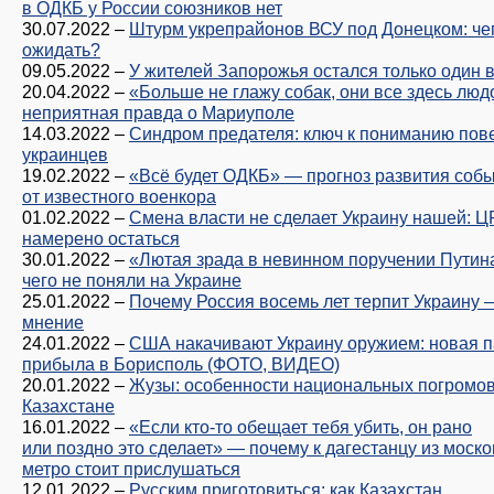
в ОДКБ у России союзников нет
30.07.2022
–
Штурм укрепрайонов ВСУ под Донецком: че
ожидать?
09.05.2022
–
У жителей Запорожья остался только один 
20.04.2022
–
«Больше не глажу собак, они все здесь люд
неприятная правда о Мариуполе
14.03.2022
–
Синдром предателя: ключ к пониманию пов
украинцев
19.02.2022
–
«Всё будет ОДКБ» — прогноз развития соб
от известного военкора
01.02.2022
–
Смена власти не сделает Украину нашей: Ц
намерено остаться
30.01.2022
–
«Лютая зрада в невинном поручении Путин
чего не поняли на Украине
25.01.2022
–
Почему Россия восемь лет терпит Украину 
мнение
24.01.2022
–
США накачивают Украину оружием: новая п
прибыла в Борисполь (ФОТО, ВИДЕО)
20.01.2022
–
Жузы: особенности национальных погромов
Казахстане
16.01.2022
–
«Если кто-то обещает тебя убить, он рано
или поздно это сделает» — почему к дагестанцу из моско
метро стоит прислушаться
12.01.2022
–
Русским приготовиться: как Казахстан