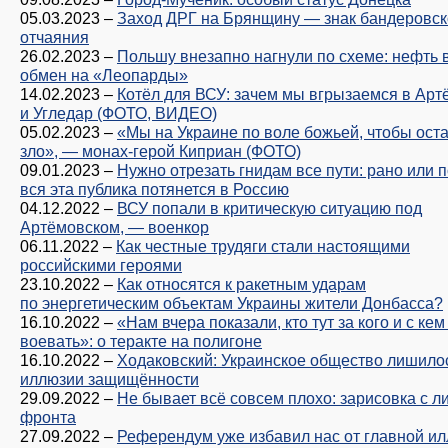
05.03.2023
–
Заход ДРГ на Брянщину — знак бандеровск
отчаяния
26.02.2023
–
Польшу внезапно нагнули по схеме: нефть 
обмен на «Леопарды»
14.02.2023
–
Котёл для ВСУ: зачем мы вгрызаемся в Арт
и Угледар (ФОТО, ВИДЕО)
05.02.2023
–
«Мы на Украине по воле божьей, чтобы ост
зло», — монах-герой Киприан (ФОТО)
09.01.2023
–
Нужно отрезать гнидам все пути: рано или 
вся эта публика потянется в Россию
04.12.2022
–
ВСУ попали в критическую ситуацию под
Артёмовском, — военкор
06.11.2022
–
Как честные трудяги стали настоящими
российскими героями
23.10.2022
–
Как относятся к ракетным ударам
по энергетическим объектам Украины жители Донбасса?
16.10.2022
–
«Нам вчера показали, кто тут за кого и с кем
воевать»: о теракте на полигоне
16.10.2022
–
Ходаковский: Украинское общество лишило
иллюзии защищённости
29.09.2022
–
Не бывает всё совсем плохо: зарисовка с л
фронта
27.09.2022
–
Референдум уже избавил нас от главной ил