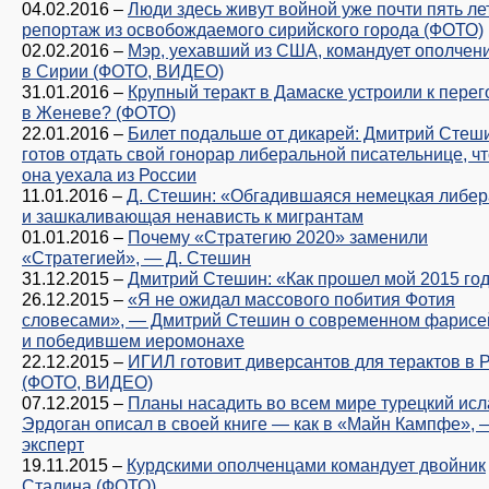
04.02.2016
–
Люди здесь живут войной уже почти пять ле
репортаж из освобождаемого сирийского города (ФОТО)
02.02.2016
–
Мэр, уехавший из США, командует ополчен
в Сирии (ФОТО, ВИДЕО)
31.01.2016
–
Крупный теракт в Дамаске устроили к пере
в Женеве? (ФОТО)
22.01.2016
–
Билет подальше от дикарей: Дмитрий Стеш
готов отдать свой гонорар либеральной писательнице, ч
она уехала из России
11.01.2016
–
Д. Стешин: «Обгадившаяся немецкая либе
и зашкаливающая ненависть к мигрантам
01.01.2016
–
Почему «Стратегию 2020» заменили
«Стратегией», — Д. Стешин
31.12.2015
–
Дмитрий Стешин: «Как прошел мой 2015 го
26.12.2015
–
«Я не ожидал массового побития Фотия
словесами», — Дмитрий Стешин о современном фарисе
и победившем иеромонахе
22.12.2015
–
ИГИЛ готовит диверсантов для терактов в 
(ФОТО, ВИДЕО)
07.12.2015
–
Планы насадить во всем мире турецкий ис
Эрдоган описал в своей книге — как в «Майн Кампфе», 
эксперт
19.11.2015
–
Курдскими ополченцами командует двойник
Сталина (ФОТО)