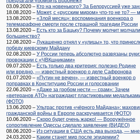
предлагали «бомбить Воронеж»
03.09.2020
–
Кто на новенького? За Белоруссией уже за
18.08.2020
–
Может, с «русским миром» что-то не то? — 
13.08.2020
–
«Злой месяц»: воспоминания военкора о
телемарафоне смерти после страшной трагедии России
13.08.2020
–
Есть кто за Бацьку? Почему молчит молчал
большинство?
12.08.2020
–
Лукашенко отнял у «улицы» то, что принесл
победу киевскому Майдану
02.08.2020
–
У России теперь абсолютно развязаны руки:
провокации с «ЧВКшниками»
09.07.2020
–
Есть только два критерия: полезно Родине
или вредно, — известный военкор о деле Сафронова
01.07.2020
–
«Путин не вечен», — известный военкор о
поправках в Конституцию России и голосовании
22.06.2020
–
«Даже за гробом нести — срам»: Зачем
«ветеранов АТО» награждают пластиковыми медалькам
(ФОТО)
13.06.2020
–
Ультрас против «чёрного Майдана»: махови
гражданской войны в Европе раскручивается (ФОТО)
10.06.2020
–
Скоро будет очень жарко! — Вооружённое
сопротивление Одессы сделало заявление (ВИДЕО)
08.06.2020
–
Из ситуации в США есть два выхода, — мн
24.03.2020
–
Каким станет мир после эпидемии?