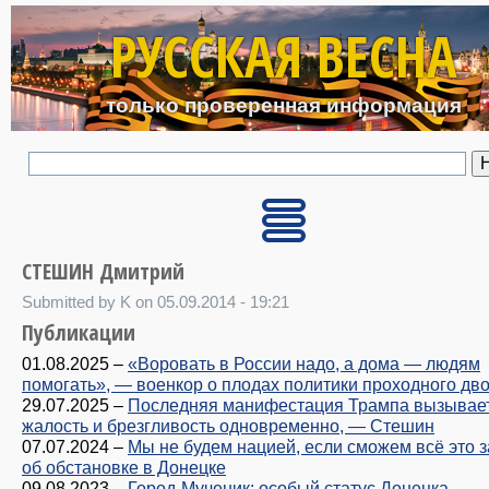
Перейти к основному с
РУССКАЯ ВЕСНА
только проверенная информация
СТЕШИН Дмитрий
Submitted by K on 05.09.2014 - 19:21
Публикации
01.08.2025
–
«Воровать в России надо, а дома — людям
помогать», — военкор о плодах политики проходного дв
29.07.2025
–
Последняя манифестация Трампа вызывае
жалость и брезгливость одновременно, — Стешин
07.07.2024
–
Мы не будем нацией, если сможем всё это з
об обстановке в Донецке
09.08.2023
–
Город-Мученик: особый статус Донецка