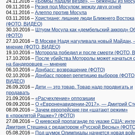
24.11.2016
–
«Бомбы падали везде», — беженцы из Мос
09.11.2016
–
Резня под Мосулом: между двух огней
04.11.2016
–
Алеппо против Мосула
03.11.2016
–
Христиане: лишние люди Ближнего Востока
(ФОТО, ВИДЕО)
30.10.2016
–
Штурм Мосула как «дембельский аккорд» 
(ФОТО)
27.10.2016
–
В Москве Надя нагуливала новый Майдан,
мнение (ФОТО, ВИДЕО)
19.10.2016
–
Моторола победил и после смерти (ФОТО,
17.10.2016
–
После убийства Моторолы может начаться 
на бандеровцев — мнение
06.10.2016
–
Донбасс: возвращение (ФОТО)
02.10.2016
–
Донбасс провел репетицию выборов (ФОТО
ВИДЕО)
26.09.2016
–
Дети — это товар. Товар надо продвигать и
продавать
21.09.2016
–
«Расчехление» оппозиции
09.09.2016
–
О «Евроненавидении-2017», — Дмитрий С
08.09.2016
–
Зачем европейские геи «шатают режим»
в «проклятой Рашке»? (ФОТО)
27.08.2016
–
О киевской пропаганде по указке США: инт
Дмитрия Стешина с редактором «Русской Весны» (ФОТО
05.08.2016
–
Под шумок Олимпиады начнется новая вой