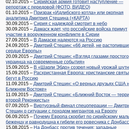
02.10.2015
–
Сирийская армия готовит наступление —
репортаж с передовой (ФОТО, ВИДЕО)
01.10.2015
–
Призрак «Идлибского котла» или окопная
аналитика Дмитрия Стешина (+КАРТА)
30.09.2015
–
Сирия с надеждой смотрит в небо
30.09.2015
–
Дамаск ждет, что российские войска примут
участие в вооруженном конфликте в Сирии
27.09.2015
–
В Дамаске надеются на Россию
24.09.2015
–
Дмитрий Стешин: «66 детей, не растопивши
сердце Европы»
20.09.2015
–
Дмитрий Стешин: «Взгляд глазами простого
украинца на современные события»
15.09.2015
–
В «Шарли Эбдо» созрел новый урожай шут
15.09.2015
–
Расхристанная Европа: христианские свят
бегут в Россию
11.09.2015
–
Дмитрий Стешин: «О верных друзьях США 
Ближнем Востоке»
11.09.2015
–
Дмитрий Стешин: «Ближний Восток — терр
второй Реконкисты»
07.09.2015
–
Виртуозный финал спецоперации — Дмитр
Стешин о ситуации с походом мигрантов на Европу
06.09.2015
–
Почему Европа скорбит по сирийскому маль
беженцу и равнодушна к гибели его ровесника с Донбас
15.08.2015
–
На Донбасс против течения: западные