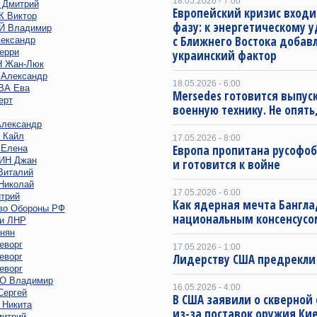
18.05.2026 - 7:00
Дмитрий
Европейский кризис входи
 Виктор
фазу: к энергетическому 
 Владимир
с Ближнего Востока добав
ександр
ерри
украинский фактор
 Жан-Люк
Александр
18.05.2026 - 6:00
ВА Ева
Mersedes готовится выпус
ерт
военную технику. Не опять,
лександр
 Кайл
17.05.2026 - 8:00
Европа пропитана русофо
Елена
ИН Джан
и готовится к войне
италий
иколай
17.05.2026 - 6:00
трий
Как ядерная мечта Бангла
во Обороны РФ
национальным консенсусо
и ЛНР
нян
еворг
17.05.2026 - 1:00
еворг
Лидерству США предрекли
еворг
 Владимир
16.05.2026 - 4:00
ергей
В США заявили о скверной
Никита
из-за поставок оружия Ки
итрий