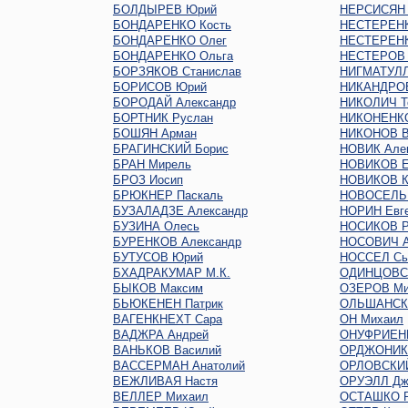
БОЛДЫРЕВ Юрий
НЕРСИСЯН 
БОНДАРЕНКО Кость
НЕСТЕРЕНК
БОНДАРЕНКО Олег
НЕСТЕРЕНК
БОНДАРЕНКО Ольга
НЕСТЕРОВ 
БОРЗЯКОВ Станислав
НИГМАТУЛЛ
БОРИСОВ Юрий
НИКАНДРО
БОРОДАЙ Александр
НИКОЛИЧ Т
БОРТНИК Руслан
НИКОНЕНКО
БОШЯН Арман
НИКОНОВ В
БРАГИНСКИЙ Борис
НОВИК Але
БРАН Мирель
НОВИКОВ Е
БРОЗ Иосип
НОВИКОВ К
БРЮКНЕР Паскаль
НОВОСЕЛЬ
БУЗАЛАДЗЕ Александр
НОРИН Евг
БУЗИНА Олесь
НОСИКОВ Р
БУРЕНКОВ Александр
НОСОВИЧ А
БУТУСОВ Юрий
НОССЕЛ Сь
БХАДРАКУМАР М.К.
ОДИНЦОВС
БЫКОВ Максим
ОЗЕРОВ Ми
БЬЮКЕНЕН Патрик
ОЛЬШАНСКИ
ВАГЕНКНЕХТ Сара
ОН Михаил
ВАДЖРА Андрей
ОНУФРИЕН
ВАНЬКОВ Василий
ОРДЖОНИКИ
ВАССЕРМАН Анатолий
ОРЛОВСКИЙ
ВЕЖЛИВАЯ Настя
ОРУЭЛЛ Дж
ВЕЛЛЕР Михаил
ОСТАШКО Р