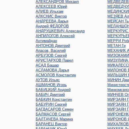
АЛЕКСАНДРОВ Михаил
МЕДВЕДЕВ 
АЛЕКСЕЕВ Юрий
МЕДВЕДЧУК
АЛИЕВ Ильхам
МЕДИНСКИЙ
АЛКСНИС Виктор
МЕЗЯЕВ Ал
АНДРЕЕВА Дарья
МЕЙСАН Ть
Андрей ФЕДОРОВ
МЕЛАНШОН
АНДРУШКЕВИЧ Александр
МЕРКУРИС 
АНПИЛОГОВ Алексей
МЕРКУРЬЕ
Антимайдан
МЕРРИ Роб
АНТОНОВ Дмитрий
МЕТАН Ги
Апасов, Василий
МЕХАНИК А
АРБУЗОВ Сергей
МИЗОКАМИ
АРИСТАРХОВ Павел
МИЗУЛИНА 
АСАД Башар
МИКАЛЕСС
АСЛАМОВА Дарья
МИЛОНОВ В
АСМОЛОВ Константин
МИЛЬШИН Н
АУТОВ Ильяс
МИНИН Дми
АШМАНОВ Игорь
Министерст
БАБИЦКИЙ Андрей
Минкомсвяз
БАБИЧ Дмитрий
МИНЧЕВ Oг
БАБКИН Константин
МИРЗАЯН Г
БАБУРИН Сергей
МИРЗАЯН Г
БАГДАСАРОВ Семен
МИРЗАЯН Г
БАЛМАСОВ Сергей
МИРОНЕНКО
БАЛТАЧЕВА Марина
МИРОНОВ С
БАРАНЕЦ Виктор
МИХАЛКОВ 
БАРАНЧИК Юрий
МИХЕЕВ Дм