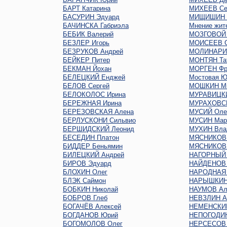
БАРТ Катарина
МИХЕЕВ Се
БАСУРИН Эдуард
МИЩИШИН 
БАЧИНСКА Габриэла
Мнение жит
БЕБИК Валерий
МОЗГОВОЙ 
БЕЗЛЕР Игорь
МОИСЕЕВ С
БЕЗРУКОВ Андрей
МОЛИНАРИ 
БЕЙКЕР Питер
МОНТЯН Та
БЕКМАН Йохан
МОРГЕН Фр
БЕЛЕЦКИЙ Енджей
Мостовая Ю
БЕЛОВ Сергей
МОШКИН М
БЕЛОКОЛОС Ирина
МУРАВИЦКИ
БЕРЕЖНАЯ Ирина
МУРАХОВСК
БЕРЕЗОВСКАЯ Алена
МУСИЙ Оле
БЕРЛУСКОНИ Сильвио
МУСИН Мар
БЕРШИДСКИЙ Леонид
МУХИН Вла
БЕСЕДИН Платон
МЯСНИКОВ 
БИДДЕР Беньямин
МЯСНИКОВ 
БИЛЕЦКИЙ Андрей
НАГОРНЫЙ 
БИРОВ Эдуард
НАЙДЕНОВ 
БЛОХИН Олег
НАРОДНАЯ
БЛЭК Саймон
НАРЫШКИН 
БОБКИН Николай
НАУМОВ Ал
БОБРОВ Глеб
НЕВЗЛИН А
БОГАЧЁВ Алексей
НЕМЕНСКИЙ
БОГДАНОВ Юрий
НЕПОГОДИН
БОГОМОЛОВ Олег
НЕРСЕСОВ