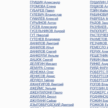
ГРИШИН Александр
ПУШИЛИН Д
ГРОМОВА Елена
ПУШКОВ Ал
ГУБАРЕВ Павел
ПЭЙН Майк
ГУЛЕВИЧ Владислав
РАБИНОВИЧ
ГУМИЛЁВ Алексей
РАВРЕБА М
ГУРЬЯНОВ Антон
РАДОВ Зах
ГУСЕВ Александр
РАЗУВАЕВ 
ГУСЕЛЬНИКОВ Андрей
РАПОПОРТ 
ГУТ Николай
РАСТЕРЯЕВ
ГУТЕНЕВ Владимир
РАХМЕТОВ 
ДАНИЛОВ Дмитрий
РЕЗЧИКОВ 
ДАНИЛОВ Илья
РЕМЕСЛО 
ДАНИЛОВ Сергей
РЕРИХ Але
ДАНКЕРЛИ Уильям
РЕШЕТНИКО
ДАЦЮК Сергей
РИКИН Ива
ДЕЛЯГИН Михаил
РИНКЕ Анд
ДЕМУРА Степан
РИЯД ФАР
ДЕНЕЖКА Олег
РОБЕРТС П
ДЕНИСОВ Денис
РОБЕРТСО
ДЁРДЕН Тайлер
РОБЕРТСОН
ДЖАНГИРОВ Дмитрий
РОГОВ Вла
ДЖЕЙМС Уильям
РОГОЗИН Д
ДЖЕНТИЛОНИ Паоло
РОДЖЕРС А
ДЖИЛЛИН Джоэл
РОДНЯНСКИ
ДЖУЛАНИ Сафар
РОЖИН Бор
ДЗЫГОВБРОДСКИЙ Дмитрий
РОЖКОВ Ев