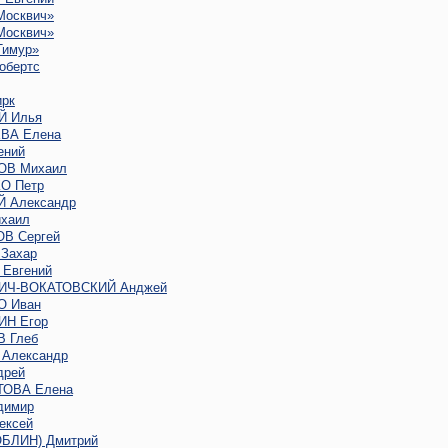
Москвич»
Москвич»
Тимур»
обертс
рк
Й Илья
ВА Елена
ений
ОВ Михаил
О Петр
 Александр
хаил
В Сергей
Захар
Евгений
ИЧ-ВОКАТОВСКИЙ Анджей
 Иван
Н Егор
 Глеб
Александр
дрей
ОВА Елена
димир
ексей
ОБЛИН) Дмитрий