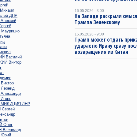
ргей
Михаил
16.05.2026 - 3:00
На Западе раскрыли смысл
елей ДНР
Алексей
Трампа Зеленскому
ергей
Маурицио
15.05.2026 - 9:00
тьяна
Трамп может отдать прика
иц
ударах по Ирану сразу пос
лия
возвращения из Китая
ихаил
Й Василий
ИЙ Виктор
г
ат
димир
Виктор
Леонид
Александр
Игорь
 МИЛИЦИЯ ЛНР
Сергей
ександр
нтон
 Олег
 Всеволод
 Юрий