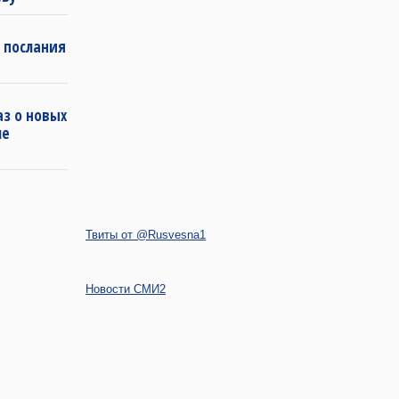
 послания
з о новых
ле
Твиты от @Rusvesna1
Новости СМИ2