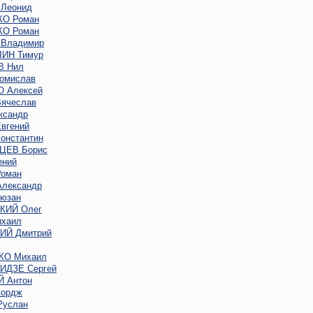
Леонид
О Роман
О Роман
Владимир
ИН Тимур
В Нил
омислав
 Алексей
ячеслав
ксандр
вгений
онстантин
ЦЕВ Борис
ений
оман
лександр
юзан
КИЙ Олег
хаил
Й Дмитрий
КО Михаил
ДЗЕ Сергей
 Антон
ордж
услан