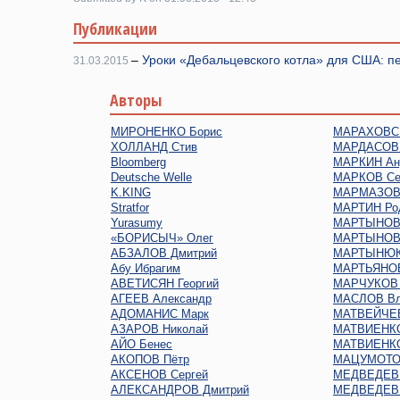
Публикации
–
Уроки «Дебальцевского котла» для США: п
31.03.2015
Авторы
МИРОНЕНКО Борис
МАРАХОВСК
ХОЛЛАНД Стив
МАРДАСОВ 
Bloomberg
МАРКИН Ан
Deutsche Welle
МАРКОВ Се
K.KING
МАРМАЗОВ 
Stratfor
МАРТИН Ро
Yurasumy
МАРТЫНОВ 
«БОРИСЫЧ» Олег
МАРТЫНОВ
АБЗАЛОВ Дмитрий
МАРТЫНЮК
Абу Ибрагим
МАРТЬЯНОВ
АВЕТИСЯН Георгий
МАРЧУКОВ 
АГЕЕВ Александр
МАСЛОВ Вл
АДОМАНИС Марк
МАТВЕЙЧЕВ
АЗАРОВ Николай
МАТВИЕНКО
АЙО Бенес
МАТВИЕНКО
АКОПОВ Пётр
МАЦУМОТО
АКСЕНОВ Сергей
МЕДВЕДЕВ 
АЛЕКСАНДРОВ Дмитрий
МЕДВЕДЕВ 