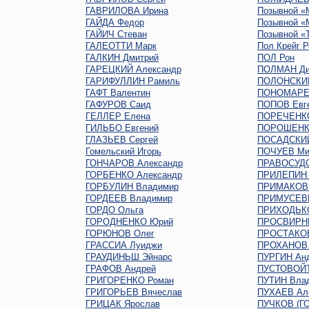
ГАВРИЛОВА Ирина
Позывной «
ГАЙДА Федор
Позывной «
ГАЙИЧ Стеван
Позывной «
ГАЛЕОТТИ Марк
Пол Крейг Р
ГАЛКИН Дмитрий
ПОЛ Рон
ГАРЕЦКИЙ Александр
ПОЛМАН Ди
ГАРИФУЛЛИН Рамиль
ПОЛОНСКИ
ГАФТ Валентин
ПОНОМАРЕ
ГАФУРОВ Саид
ПОПОВ Евг
ГЕЛЛЕР Елена
ПОРЕЧЕНК
ГИЛЬБО Евгений
ПОРОШЕНК
ГЛАЗЬЕВ Сергей
ПОСАДСКИЙ
Гомельский Игорь
ПОЧУЕВ Ми
ГОНЧАРОВ Александр
ПРАВОСУДО
ГОРБЕНКО Александр
ПРИЛЕПИН 
ГОРБУЛИН Владимир
ПРИМАКОВ 
ГОРДЕЕВ Владимир
ПРИМУСЕВ
ГОРДО Ольга
ПРИХОДЬКО
ГОРОДНЕНКО Юрий
ПРОСВИРНИ
ГОРЮНОВ Олег
ПРОСТАКОВ
ГРАССИА Луиджи
ПРОХАНОВ 
ГРАУДИНЬШ Эйнарс
ПУРГИН Ан
ГРАФОВ Андрей
ПУСТОВОЙТ
ГРИГОРЕНКО Роман
ПУТИН Вла
ГРИГОРЬЕВ Вячеслав
ПУХАЕВ Ал
ГРИЦАК Ярослав
ПУЧКОВ (Г