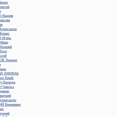
енис
ексей
л
 Вадим
аксим
ар
Александр
Борис
 Игорь
Иван
Андрей
Илья
ксей
В Леонид
н
реас
ИД ХИДЖАБ
ол Крейг
Н Джордж
 Чарльз
димир
митрий
лександр
Й Вениамин
ис
гений