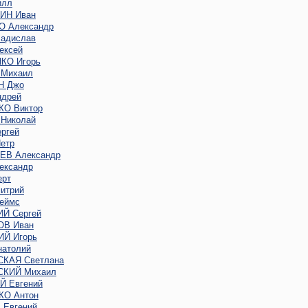
илл
ИН Иван
 Александр
адислав
ексей
КО Игорь
Михаил
Н Джо
дрей
О Виктор
Николай
ргей
етр
В Александр
ександр
ерт
итрий
еймс
Й Сергей
В Иван
Й Игорь
атолий
КАЯ Светлана
КИЙ Михаил
 Евгений
О Антон
Евгений