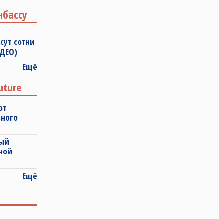
нбассу
сут сотни
ИДЕО)
Ещё
uture
ют
ьного
ный
ной
Ещё