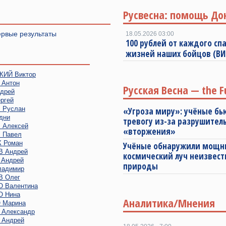
Русвесна: помощь До
ервые результаты
18.05.2026 03:00
100 рублей от каждого спа
жизней наших бойцов (В
ИЙ Виктор
Антон
Русская Весна — the F
дрей
ргей
Руслан
«Угроза миру»: учёные бь
дни
тревогу из-за разрушител
Алексей
«вторжения»
 Павел
 Роман
Учёные обнаружили мощ
 Андрей
космический луч неизвест
Андрей
природы
адимир
 Олег
 Валентина
 Нина
Аналитика/Мнения
 Марина
Александр
Андрей