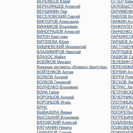
ВЕРЕМЕЕВ Юрий
ОТТЕР Кир
ВЕРХОЯНЦЕВ Алексей
ОХЛОБЫСТ
ВЕРШИНИН Лев
ОХРИМЕНКО
ВЕСЕЛОВСКИЙ Сергей
ПАВЛОВ Вл
ВИКТОРОВ Александр
ПАНКИН Ал
ВИННИКОВ Владимир
ПАНКРАТЕН
ВИНОГРАДОВ Алексей
ПАНЧЕНКО 
ВИТОН Кристиан
ПАРКИНСО
ВИТЯЗЕВА Юлия
ПАРШЕВ Ан
ВИШНЕВСКИЙ Иннокентий
ПАСТУШЕНК
ВЛАДИМИРОВ Николай
ПАТРУШЕВ 
ВЛАХОС Майкл
ПАШКОВ Се
ВОЕЙКОВ Михаил
ПЕЛЕВИН П
Военные эксперты «Боевого братства»
ПЕРЕНДЖИЕ
ВОЙТЕНКОВ Артем
ПЕРЛИН Ал
ВОЛКОВ Андрей
ПЕРРИ Роб
ВОЛКОВ Геннадий
ПЕСКОВ Дм
ВОЛЧЕНКО Владимир
ПЕТРАС Дж
ВОНА Габор
ПЕТРОВСКИ
ВОРОНЦОВ Андрей
ПЕЧЕРНИКО
ВОРОНЦОВ Игорь
ПЛОТНИЦКИ
ВРНС
ПЛУГАРУ Ан
ВЫВАДИЛА Йиржи
ПОГОРЕЛЬС
ВЫСОЦКИЙ Владимир
ПОГРЕБИНС
ВЯЗОВСКИЙ Алексей
ПОДДУБНЫЙ
ВЯТЧАНИН Никита
ПОДКОВЕНК
ГАВРИЛОВ Сергей
ПОЖИДАЕВ 