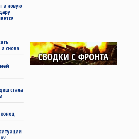
т в новую
удару
ляется
кать
 а снова
бией
деш стала
м
 конец
 ситуации
еву