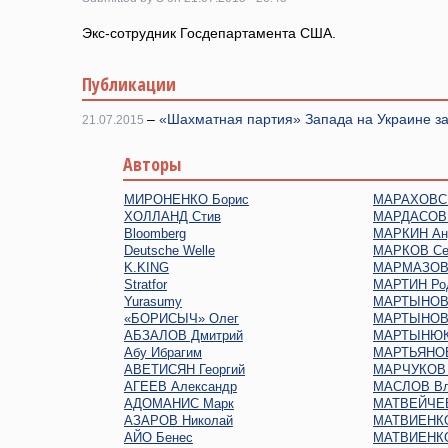
Экс-сотрудник
Госдепартамента США.
Публикации
–
«Шахматная партия» Запада на Украине за
21.07.2015
Авторы
МИРОНЕНКО Борис
МАРАХОВСК
ХОЛЛАНД Стив
МАРДАСОВ 
Bloomberg
МАРКИН Ан
Deutsche Welle
МАРКОВ Се
K.KING
МАРМАЗОВ 
Stratfor
МАРТИН Ро
Yurasumy
МАРТЫНОВ 
«БОРИСЫЧ» Олег
МАРТЫНОВ
АБЗАЛОВ Дмитрий
МАРТЫНЮК
Абу Ибрагим
МАРТЬЯНОВ
АВЕТИСЯН Георгий
МАРЧУКОВ 
АГЕЕВ Александр
МАСЛОВ Вл
АДОМАНИС Марк
МАТВЕЙЧЕВ
АЗАРОВ Николай
МАТВИЕНКО
АЙО Бенес
МАТВИЕНКО