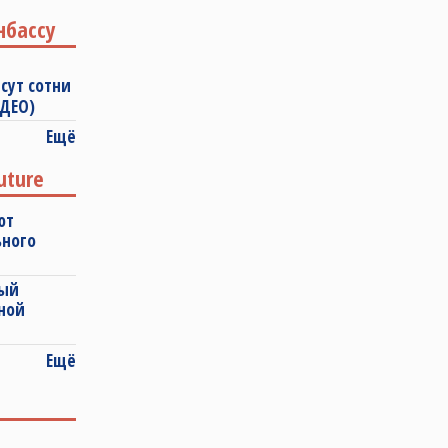
нбассу
сут сотни
ИДЕО)
Ещё
uture
ют
ьного
ный
ной
Ещё