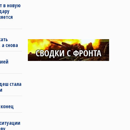
т в новую
удару
ляется
кать
 а снова
бией
деш стала
м
 конец
 ситуации
еву