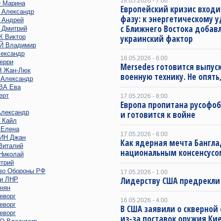
18.05.2026 - 7:00
 Марина
Европейский кризис входи
Александр
фазу: к энергетическому 
Андрей
с Ближнего Востока добав
Дмитрий
 Виктор
украинский фактор
 Владимир
ександр
18.05.2026 - 6:00
ерри
Mersedes готовится выпус
 Жан-Люк
военную технику. Не опять,
Александр
ВА Ева
ерт
17.05.2026 - 8:00
Европа пропитана русофо
лександр
и готовится к войне
 Кайл
Елена
17.05.2026 - 6:00
ИН Джан
Как ядерная мечта Бангла
италий
национальным консенсусо
иколай
трий
во Обороны РФ
17.05.2026 - 1:00
Лидерству США предрекли
и ЛНР
нян
еворг
16.05.2026 - 4:00
еворг
В США заявили о скверной
еворг
из-за поставок оружия Ки