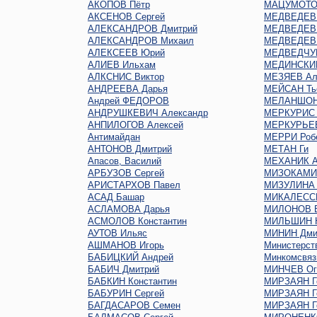
АКОПОВ Пётр
МАЦУМОТО
АКСЕНОВ Сергей
МЕДВЕДЕВ 
АЛЕКСАНДРОВ Дмитрий
МЕДВЕДЕВ 
АЛЕКСАНДРОВ Михаил
МЕДВЕДЕВ 
АЛЕКСЕЕВ Юрий
МЕДВЕДЧУК
АЛИЕВ Ильхам
МЕДИНСКИЙ
АЛКСНИС Виктор
МЕЗЯЕВ Ал
АНДРЕЕВА Дарья
МЕЙСАН Ть
Андрей ФЕДОРОВ
МЕЛАНШОН
АНДРУШКЕВИЧ Александр
МЕРКУРИС 
АНПИЛОГОВ Алексей
МЕРКУРЬЕ
Антимайдан
МЕРРИ Роб
АНТОНОВ Дмитрий
МЕТАН Ги
Апасов, Василий
МЕХАНИК А
АРБУЗОВ Сергей
МИЗОКАМИ
АРИСТАРХОВ Павел
МИЗУЛИНА 
АСАД Башар
МИКАЛЕСС
АСЛАМОВА Дарья
МИЛОНОВ В
АСМОЛОВ Константин
МИЛЬШИН Н
АУТОВ Ильяс
МИНИН Дми
АШМАНОВ Игорь
Министерст
БАБИЦКИЙ Андрей
Минкомсвяз
БАБИЧ Дмитрий
МИНЧЕВ Oг
БАБКИН Константин
МИРЗАЯН Г
БАБУРИН Сергей
МИРЗАЯН Г
БАГДАСАРОВ Семен
МИРЗАЯН Г