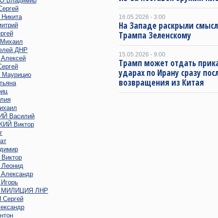
 Владимир
ергей
Никита
16.05.2026 - 3:00
На Западе раскрыли смысл
итрий
ргей
Трампа Зеленскому
Михаил
елей ДНР
15.05.2026 - 9:00
Алексей
Трамп может отдать прика
ергей
ударах по Ирану сразу пос
Маурицио
возвращения из Китая
тьяна
иц
лия
ихаил
Й Василий
ИЙ Виктор
г
ат
димир
Виктор
Леонид
Александр
Игорь
 МИЛИЦИЯ ЛНР
Сергей
ександр
нтон