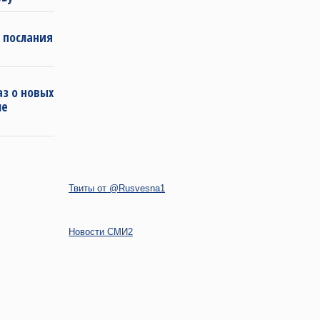
 послания
з о новых
ле
Твиты от @Rusvesna1
Новости СМИ2