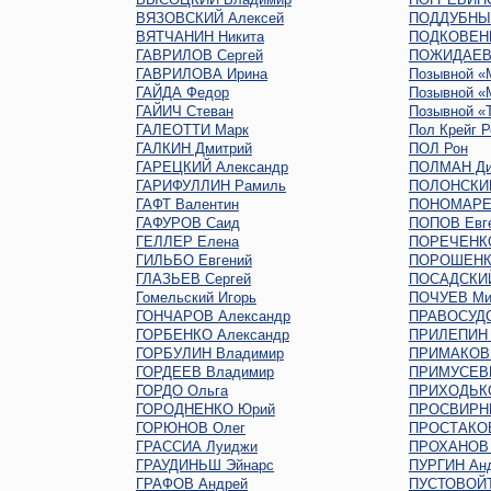
ВЯЗОВСКИЙ Алексей
ПОДДУБНЫЙ
ВЯТЧАНИН Никита
ПОДКОВЕНК
ГАВРИЛОВ Сергей
ПОЖИДАЕВ 
ГАВРИЛОВА Ирина
Позывной «
ГАЙДА Федор
Позывной «
ГАЙИЧ Стеван
Позывной «
ГАЛЕОТТИ Марк
Пол Крейг Р
ГАЛКИН Дмитрий
ПОЛ Рон
ГАРЕЦКИЙ Александр
ПОЛМАН Ди
ГАРИФУЛЛИН Рамиль
ПОЛОНСКИ
ГАФТ Валентин
ПОНОМАРЕ
ГАФУРОВ Саид
ПОПОВ Евг
ГЕЛЛЕР Елена
ПОРЕЧЕНК
ГИЛЬБО Евгений
ПОРОШЕНК
ГЛАЗЬЕВ Сергей
ПОСАДСКИЙ
Гомельский Игорь
ПОЧУЕВ Ми
ГОНЧАРОВ Александр
ПРАВОСУДО
ГОРБЕНКО Александр
ПРИЛЕПИН 
ГОРБУЛИН Владимир
ПРИМАКОВ 
ГОРДЕЕВ Владимир
ПРИМУСЕВ
ГОРДО Ольга
ПРИХОДЬКО
ГОРОДНЕНКО Юрий
ПРОСВИРНИ
ГОРЮНОВ Олег
ПРОСТАКОВ
ГРАССИА Луиджи
ПРОХАНОВ 
ГРАУДИНЬШ Эйнарс
ПУРГИН Ан
ГРАФОВ Андрей
ПУСТОВОЙТ