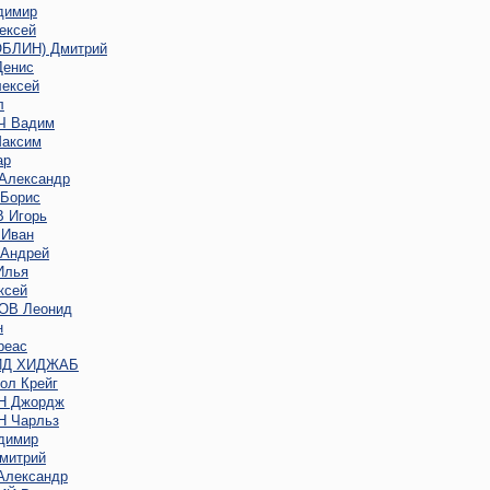
димир
ексей
ОБЛИН) Дмитрий
енис
ексей
л
 Вадим
аксим
ар
Александр
Борис
 Игорь
Иван
Андрей
Илья
ксей
В Леонид
н
реас
ИД ХИДЖАБ
ол Крейг
Н Джордж
 Чарльз
димир
митрий
лександр