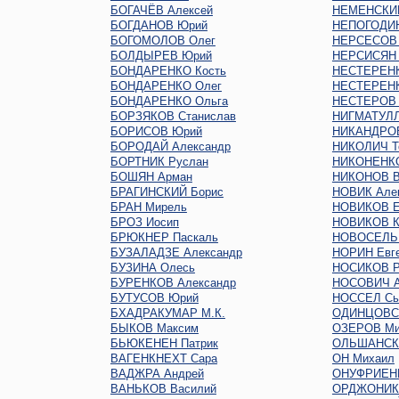
БОГАЧЁВ Алексей
НЕМЕНСКИЙ
БОГДАНОВ Юрий
НЕПОГОДИН
БОГОМОЛОВ Олег
НЕРСЕСОВ
БОЛДЫРЕВ Юрий
НЕРСИСЯН 
БОНДАРЕНКО Кость
НЕСТЕРЕНК
БОНДАРЕНКО Олег
НЕСТЕРЕНК
БОНДАРЕНКО Ольга
НЕСТЕРОВ 
БОРЗЯКОВ Станислав
НИГМАТУЛЛ
БОРИСОВ Юрий
НИКАНДРО
БОРОДАЙ Александр
НИКОЛИЧ Т
БОРТНИК Руслан
НИКОНЕНКО
БОШЯН Арман
НИКОНОВ В
БРАГИНСКИЙ Борис
НОВИК Але
БРАН Мирель
НОВИКОВ Е
БРОЗ Иосип
НОВИКОВ К
БРЮКНЕР Паскаль
НОВОСЕЛЬ
БУЗАЛАДЗЕ Александр
НОРИН Евг
БУЗИНА Олесь
НОСИКОВ Р
БУРЕНКОВ Александр
НОСОВИЧ А
БУТУСОВ Юрий
НОССЕЛ Сь
БХАДРАКУМАР М.К.
ОДИНЦОВС
БЫКОВ Максим
ОЗЕРОВ Ми
БЬЮКЕНЕН Патрик
ОЛЬШАНСКИ
ВАГЕНКНЕХТ Сара
ОН Михаил
ВАДЖРА Андрей
ОНУФРИЕН
ВАНЬКОВ Василий
ОРДЖОНИКИ