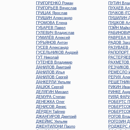
ГРИГОРЕНКО Роман
ПУТИН Вла
ГРИГОРЬЕВ Вячеслав
ПУХАЕВ Ал
ГРИЦАК Ярослав
ПУЧКОВ (Г
ГРИШИН Александр
ПУШИЛИН Д
ГРОМОВА Елена
ПУШКОВ Ал
ГУБАРЕВ Павел
ПЭЙН Майк
ГУЛЕВИЧ Владислав
РАБИНОВИЧ
ГУМИЛЁВ Алексей
РАВРЕБА М
ГУРЬЯНОВ Антон
РАДОВ Зах
ГУСЕВ Александр
РАЗУВАЕВ 
ГУСЕЛЬНИКОВ Андрей
РАПОПОРТ 
ГУТ Николай
РАСТЕРЯЕВ
ГУТЕНЕВ Владимир
РАХМЕТОВ 
ДАНИЛОВ Дмитрий
РЕЗЧИКОВ 
ДАНИЛОВ Илья
РЕМЕСЛО 
ДАНИЛОВ Сергей
РЕРИХ Але
ДАНКЕРЛИ Уильям
РЕШЕТНИКО
ДАЦЮК Сергей
РИКИН Ива
ДЕЛЯГИН Михаил
РИНКЕ Анд
ДЕМУРА Степан
РИЯД ФАР
ДЕНЕЖКА Олег
РОБЕРТС П
ДЕНИСОВ Денис
РОБЕРТСО
ДЁРДЕН Тайлер
РОБЕРТСОН
ДЖАНГИРОВ Дмитрий
РОГОВ Вла
ДЖЕЙМС Уильям
РОГОЗИН Д
ДЖЕНТИЛОНИ Паоло
РОДЖЕРС А