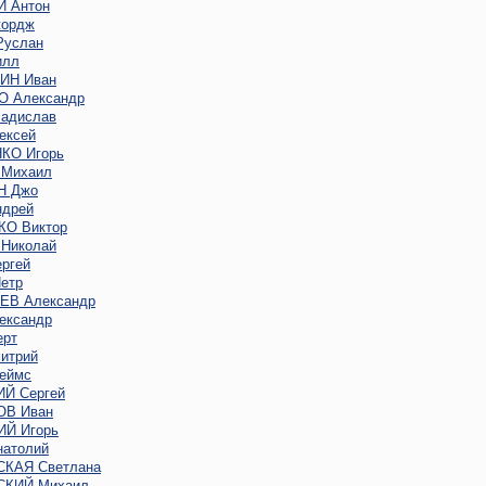
 Антон
ордж
услан
илл
ИН Иван
 Александр
адислав
ексей
КО Игорь
Михаил
Н Джо
дрей
О Виктор
Николай
ргей
етр
В Александр
ександр
ерт
итрий
еймс
Й Сергей
В Иван
Й Игорь
атолий
КАЯ Светлана
КИЙ Михаил