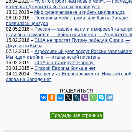
28.04.2020
–
«Кто-то строит нам новый мир», — последн
интервью Джульетто Кьеза о коронавирусе
13.11.2018
–
Мир суперчеловека и гибель миллиардов
26.10.2016
–
Похороны мейнстрима, или Как на Западе
появилась цензура
02.05.2016
–
Россия — заслон на пути к мировой катастр
если она сломается, — война неизбежна, — Джульетто К
15.02.2016
–
США не простят Путину победу в Сирии, —
Джульетто Кьеза
07.12.2015
–
Агрессивный узел вокруг России завязывает
Мы идем к войне, — итальянский писатель
16.02.2015
–
США шантажирует Европу!
30.01.2015
–
Старой Европы больше нет
14.11.2014
–
Экс-депутат Европарламента: Никакой сво
слова на Западе нет
ПОДЕЛИТЬСЯ
Предыдущая страница