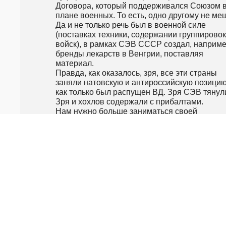
Договора, который поддерживался Союзом в
плане военных. То есть, одно другому не меш
Да и не только речь был в военной силе 
(поставках техники, содержании группировок 
войск), в рамках СЭВ СССР создал, например
бренды лекарств в Венгрии, поставляя 
материал.

Правда, как оказалось, зря, все эти страны 
заняли натовскую и антироссийскую позицию,
как только был распущен ВД. Зря СЭВ тянули
Зря и хохлов содержали с прибалтами.

Нам нужно больше заниматься своей 
экономикой,а хохлы пусть идут со своим 
маразмом на уй.
#
!
Пожаловаться
et cetera
— (11716)
23.06 в 17:56
Слабая статья.
#
!
Пожаловаться
Леонид Якобсон
— (640)
23.06 в 17:16