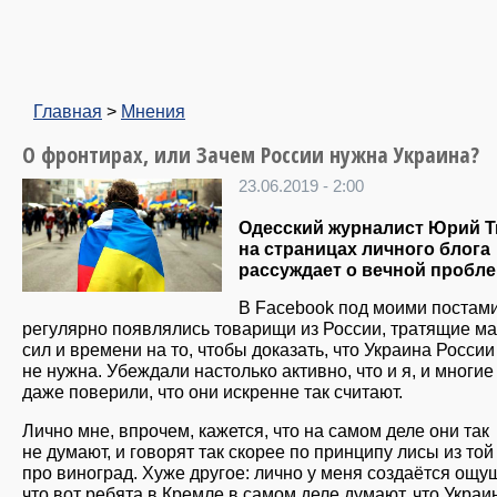
Главная
>
Мнения
О фронтирах, или Зачем России нужна Украина?
23.06.2019 - 2:00
Одесский журналист Юрий Т
на страницах личного блога
рассуждает о вечной пробле
В Facebook под моими постам
регулярно появлялись товарищи из России, тратящие ма
сил и времени на то, чтобы доказать, что Украина России
не нужна. Убеждали настолько активно, что и я, и многие
даже поверили, что они искренне так считают.
Лично мне, впрочем, кажется, что на самом деле они так
не думают, и говорят так скорее по принципу лисы из той
про виноград. Хуже другое: лично у меня создаётся ощу
что вот ребята в Кремле в самом деле думают, что Украи