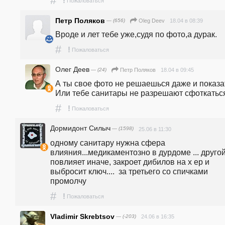
#
!
Пожаловаться
Петр Поляков
— (656)
18.04 в 08:39
Oleg Deev
Вроде и лет тебе уже,судя по фото,а дурак.
#
!
Пожаловаться
Oлег Деев
— (24)
18.04 в 09:45
Петр Поляков
А ты свое фото не решаешься даже и показат
Или тебе санитары не разрешают сфоткатьс
#
!
Пожаловаться
Дормидонт Силыч
— (1598)
25.06 в 11:30
одному санитару нужна сфера 
влияния...медикаментозно в дурдоме ... другой
повлияет иначе, закроет дибилов на х ер и 
выбросит ключ....  за третьего со спичками 
промолчу
#
!
Пожаловаться
Vladimir Skrebtsov
— (-203)
24.06 в 16:35