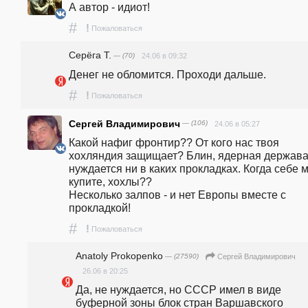
А автор - идиот!
#
!
Пожаловаться
Серёга Т.
— (70)
24.06 в 09:32
Денег не обломится. Проходи дальше.
#
!
Пожаловаться
Сергей Владимирович
— (106)
24.06 в 05:27
Какой нафиг фронтир?? От кого нас твоя 
хохляндия защищает? Блин, ядерная держава 
нуждается ни в каких прокладках. Когда себе м
купите, хохлы?? 

Несколько залпов - и нет Европы вместе с 
прокладкой!
#
!
Пожаловаться
Anatoly Prokopenko
— (27590)
Сергей Владимирович
26.06 в 20:25
Да, не нуждается, но СССР имел в виде 
буферной зоны блок стран Варшавского 