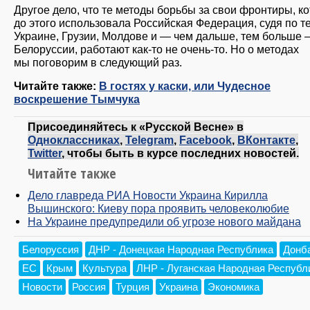
Другое дело, что те методы борьбы за свои фронтиры, к
до этого использовала Российская Федерация, судя по т
Украине, Грузии, Молдове и — чем дальше, тем больше 
Белоруссии, работают как-то не очень-то. Но о методах
мы поговорим в следующий раз.
Читайте также:
В гостях у каски, или Чудесное
воскрешение Тымчука
Присоединяйтесь к «Русской Весне» в
Одноклассниках
,
Telegram
,
Facebook
,
ВКонтакте
,
Twitter
, чтобы быть в курсе последних новостей.
Читайте также
Дело главреда РИА Новости Украина Кирилла
Вышинского: Киеву пора проявить человеколюбие
На Украине предупредили об угрозе нового майдана
Белоруссия
ДНР - Донецкая Народная Республика
Донб
ЕС
Крым
Культура
ЛНР - Луганская Народная Республ
Новости
Россия
Турция
Украина
Экономика