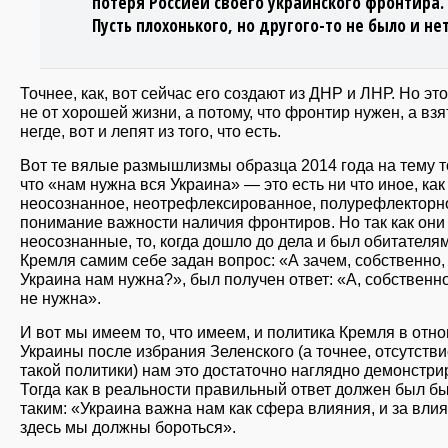
потеря Россией своего украинского фронтира.
Пусть плохонького, но другого-то не было и нет
Точнее, как, вот сейчас его создают из ДНР и ЛНР. Но это
не от хорошей жизни, а потому, что фронтир нужен, а взя
негде, вот и лепят из того, что есть.
Вот те вялые размышлизмы образца 2014 года на тему т
что «нам нужна вся Украина» — это есть ни что иное, как
неосознанное, неотрефлексированное, полурефлекторн
понимание важности наличия фронтиров. Но так как они
неосознанные, то, когда дошло до дела и был обитателя
Кремля самим себе задан вопрос: «А зачем, собственно,
Украина нам нужна?», был получен ответ: «А, собственно
не нужна».
И вот мы имеем то, что имеем, и политика Кремля в отн
Украины после избрания Зеленского (а точнее, отсутств
такой политики) нам это достаточно наглядно демонстрир
Тогда как в реальности правильный ответ должен был б
таким: «Украина важна нам как сфера влияния, и за вли
здесь мы должны бороться».