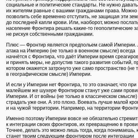
социальные и политические стандарты. Не нужно давать
их жителям равные с вашими гражданами права. Можно
позволить себе временно отступить, не защищая эти зе
до последней капли крови. Или, наоборот, можно послат
население Фронтира решать какие-то геополитические з
не рискуя собственными гражданами.
Плюс — Фронтир является предпольем самой Империи.
атака на Империю (не только в военном смысле) всегда
начнётся с Фронтира, что даёт Империи время среагиро
и принять меры, не допустив такого развития событий, п
котором окажется затронуто уже само пространство (не 
в географическом смысле) Империи.
И если у Империи нет Фронтира, то это означает, что при
малейшем же шухере Фронтиром станут уже сами прови
Империи. И от войны (не только в классическом смысле)
страдать уже они. А это плохо. Воевать лучше малой кр
и на чужой территории. Например, на территории Фронти
Именно поэтому Империи вовсе не обязательно стремит
к интеграции своих фронтиров, их превращению в прови
Точнее, делать это можно лишь тогда, когда понимаешь, 
станет твоим следующим фронтиром после интеграции