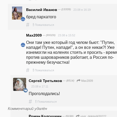
Василий Иванов
— (13339)
23.08 в 16:19
бред пархатого
#
!
Пожаловаться
Max2009
— (99329)
23.08 в 15:52
Они там уже который год челом бьют: "Путин, 
напади! Путин, напади!", а он все никак?! Уже 
изнемогли на коленях стоять и просить - время
против шароварников работает, а Россия по-
прежнему безучастна! 
#
!
Пожаловаться
Сергей Третьяков
— (8514)
Max2009
23.08 в 17:11
Проголодались!
#
!
Пожаловаться
Комментарий удалён
Роман Колгушкин
— (9199)
user_deleted430222