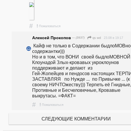
#
!
Пожаловаться
Алексей Прокопов
— (3937)
23.08 в 19:17
qs wd
 Кайф не только в Содержании быдлоМОВной 
содержантки)))                                                               
Но и в том, что ВОНИ  своей быдлоМОВНОЙ 
Клоунадой Злых-кровавых укроклоунов 
поддерживают и делают  из                                            
Гей-Жопейцев и пендосов настоящих ТЕРПИЛ)
ЗАСТАВЛЯЯ   по Нужде ...  по Привычке ... (к 
своему НИЧТОжеству))) Терпеть её Гнидные,
Противные и Бесчеловечные, Кровавые  
выкрутасы. =ФАКТ=
#
!
Пожаловаться
СЛЕДУЮЩИЕ КОММЕНТАРИИ