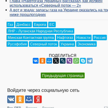
Глава «Нафтогаза Украины» рассказал, как должен
использоваться «Северный поток — 2»
А вот и зрада: запасы газа на Украине оказались на тр
ниже прошлогодних
Газ
Донбасс
Европа
ЕС
ЛНР - Луганская Народная Республика
Минская Контактная группа
Нафтогаз
Новости
Россия
Русофобия
Северный поток
Украина
Экономика
ПОДЕЛИТЬСЯ
Предыдущая страница
Войдите через социальную сеть
Все
(283)
Ранние
Лучшие