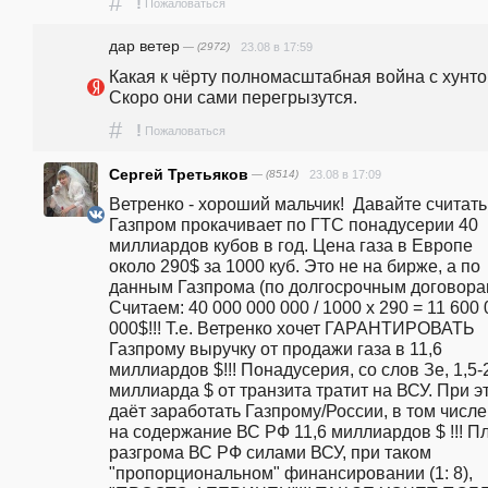
#
!
Пожаловаться
дар ветер
— (2972)
23.08 в 17:59
Какая к чёрту полномасштабная война с хунтой
Скоро они сами перегрызутся.
#
!
Пожаловаться
Сергей Третьяков
— (8514)
23.08 в 17:09
Ветренко - хороший мальчик!  Давайте считать!
Газпром прокачивает по ГТС понадусерии 40 
миллиардов кубов в год. Цена газа в Европе 
около 290$ за 1000 куб. Это не на бирже, а по 
данным Газпрома (по долгосрочным договорам
Считаем: 40 000 000 000 / 1000 х 290 = 11 600 
000$!!! Т.е. Ветренко хочет ГАРАНТИРОВАТЬ 
Газпрому выручку от продажи газа в 11,6 
миллиардов $!!! Понадусерия, со слов Зе, 1,5-2
миллиарда $ от транзита тратит на ВСУ. При эт
даёт заработать Газпрому/России, в том числе 
на содержание ВС РФ 11,6 миллиардов $ !!! Пл
разгрома ВС РФ силами ВСУ, при таком 
"пропорциональном" финансировании (1: 8), 