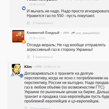
23.08 в 15:23
И мычать не надо. Надо просто игнорировать.
Нравится газ по 550 - пусть покупают.
#
!
Пожаловаться
Климентий Ехидный
— (888)
user_deleted430222
23.08 в 20:31
Отсюда мораль: Не гад вообще отправлять 
агрессивный газ в сторону Украины!
#
!
Пожаловаться
Klim
— (769)
23.08 в 14:14
Договариваться о транзите на долгую 
перспективу, когда не ясно с потреблением на 
перспективу, России не выгодно. Надо продава
газ в любом объёме (по возможностям ГТС) 
Украине по рыночным ценам на бирже. Дальш
транзит и продажа газа европейцам пусть буде
проблемой европейцев и цэ-европейцев.
#
!
Пожаловаться