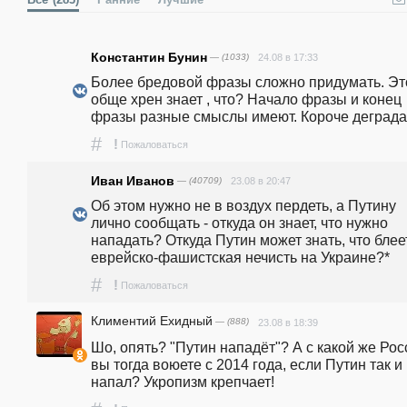
Константин Бунин
— (1033)
24.08 в 17:33
Более бредовой фразы сложно придумать. Это
обще хрен знает , что? Начало фразы и конец 
фразы разные смыслы имеют. Короче деграда
#
!
Пожаловаться
Иван Иванов
— (40709)
23.08 в 20:47
Об этом нужно не в воздух пердеть, а Путину 
лично сообщать - откуда он знает, что нужно 
нападать? Откуда Путин может знать, что блеет
еврейско-фашистская нечисть на Украине?*
#
!
Пожаловаться
Климентий Ехидный
— (888)
23.08 в 18:39
Шо, опять? "Путин нападёт"? А с какой же Рос
вы тогда воюете с 2014 года, если Путин так и 
напал? Укропизм крепчает!