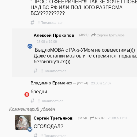
"ПРОСТО ФЕЕРИЧЕН"!!! ТАК ЗЕ ХОЧЕТ ПОБ
НАД ВС РФ ИЛИ ПОЛНОГО РАЗГРОМА 
ВСУ?????????
#
!
Пожаловаться
Алексей Прокопов
— (3937)
Сергей Третьяков
23.08 в 19:09
 БыдлоМОВА с РА-з-УМом не совместимы)))  
Даже останки мозгов и те стремятся  подаль
безвизгнуться))) 
#
!
Пожаловаться
Владимир Еременко
— (22594)
23.08 в 17:07
бредни.
#
!
Пожаловаться
Комментарий удалён
Сергей Третьяков
— (8514)
23.08 в 17:11
NSDR
ОГОЛОДАЛ?
#
!
Пожаловаться