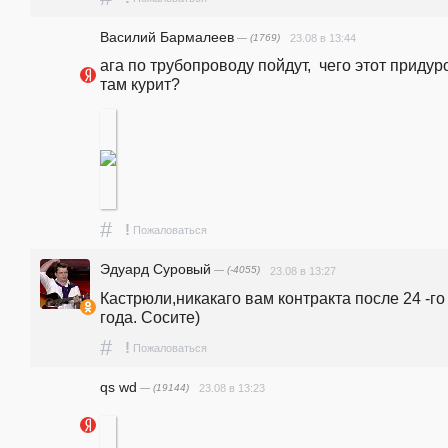
Василий Бармалеев
— (1769)
23.08 в 13:44
ага по трубопроводу пойдут,  чего этот придуро
там курит?
#
!
Пожаловаться
Эдуард Суровый
— (-4055)
23.08 в 13:27
Кастрюли,никакаго вам контракта после 24 -го 
года. Сосите)
#
!
Пожаловаться
qs wd
— (19144)
23.08 в 13:23