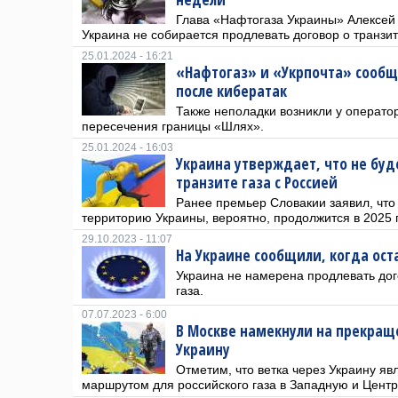
Глава «Нафтогаза Украины» Алексей
Украина не собирается продлевать договор о транзит
25.01.2024 - 16:21
«Нафтогаз» и «Укрпочта» сообщ
после кибератак
Также неполадки возникли у операто
пересечения границы «Шлях».
25.01.2024 - 16:03
Украина утверждает, что не буд
транзите газа с Россией
Ранее премьер Словакии заявил, что 
территорию Украины, вероятно, продолжится в 2025 г
29.10.2023 - 11:07
На Украине сообщили, когда оста
Украина не намерена продлевать дог
газа.
07.07.2023 - 6:00
В Москве намекнули на прекращ
Украину
Отметим, что ветка через Украину я
маршрутом для российского газа в Западную и Цент