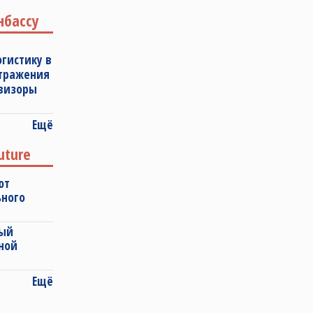
нбассу
огистику в
отражения
овизоры
Ещё
uture
ют
ьного
ный
ной
Ещё