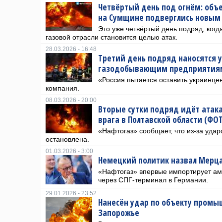
Четвёртый день под огнём: объ
на Сумщине подверглись новым
Это уже четвёртый день подряд, когд
газовой отрасли становится целью атак.
28.03.2026 - 16:48
Третий день подряд наносятся 
газодобывающим предприятиям
«Россия пытается оставить украинцев
компания.
08.03.2026 - 20:00
Вторые сутки подряд идёт атак
врага в Полтавской области (ФО
«Нафтогаз» сообщает, что из-за удар
остановлена.
01.03.2026 - 3:00
Немецкий политик назвал Мерц
«Нафтогаз» впервые импортирует ам
через СПГ-терминал в Германии.
29.01.2026 - 23:52
Нанесён удар по объекту промы
Запорожье