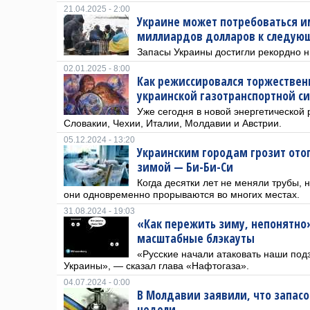
21.04.2025 - 2:00
Украине может потребоваться им
миллиардов долларов к следую
Запасы Украины достигли рекордно н
02.01.2025 - 8:00
Как режиссировался торжествен
украинской газотранспортной с
Уже сегодня в новой энергетической
Словакии, Чехии, Италии, Молдавии и Австрии.
05.12.2024 - 13:20
Украинским городам грозит ото
зимой — Би-Би-Си
Когда десятки лет не меняли трубы, н
они одновременно прорываются во многих местах.
31.08.2024 - 19:03
«Как пережить зиму, непонятно
масштабные блэкауты
«Русские начали атаковать наши по
Украины», — сказал глава «Нафтогаза».
04.07.2024 - 0:00
В Молдавии заявили, что запасов
недели