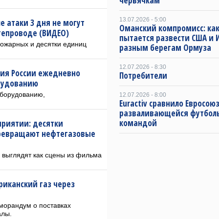
червячкам
.
13.07.2026 - 5:00
е атаки 3 дня не могут
Оманский компромисс: как
тепроводе (ВИДЕО)
пытается развести США и 
пожарных и десятки единиц
разным берегам Ормуза
12.07.2026 - 8:30
мия России ежедневно
Потребители
орудованию
оборудованию,
12.07.2026 - 8:00
Euractiv сравнило Евросоюз
разваливающейся футбол
командой
приятии: десятки
превращают нефтегазовые
 выглядят как сцены из фильма
риканский газ через
морандум о поставках
алы.