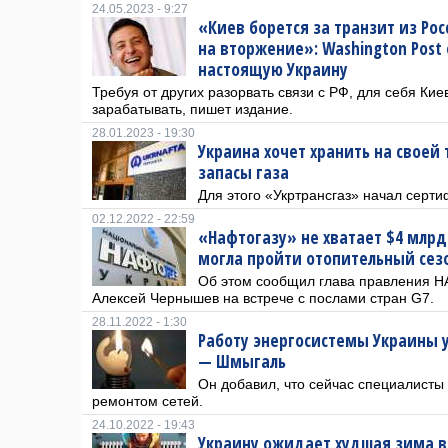
24.05.2023 - 9:27
«Киев борется за транзит из Ро
на вторжение»: Washington Post
настоящую Украину
Требуя от других разорвать связи с РФ, для себя Кие
зарабатывать, пишет издание.
28.01.2023 - 19:30
Украина хочет хранить на своей
запасы газа
Для этого «Укртрансгаз» начал серт
02.12.2022 - 22:59
«Нафтогазу» не хватает $4 млрд
могла пройти отопительный сез
Об этом сообщил глава правления Н
Алексей Чернышев на встрече с послами стран G7.
28.11.2022 - 1:30
Работу энергосистемы Украины 
— Шмыгаль
Он добавил, что сейчас специалисты
ремонтом сетей.
24.10.2022 - 19:43
Украину ожидает худшая зима в