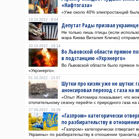
«Нафтогаза»
«Уже около 40% электростанций был
19.10.2022 - 8:54
Депутат Рады призвал украинце
Не только лишь птицы (если использ
мэра Киева Виталия Кличко) отправл
10.10.2022 - 19:14
Во Львовской области прямое п
в подстанцию «Укрэнерго»
Во Львовской области было прямое 
«Укрэнерго».
01.10.2022 - 15:07
Шутки про кизяк уже не шутки: 
анонсировал переход с газа на 
«Опыт Житомира показывает, что мо
отопительному сезону перейти с природного газа на
27.09.2022 - 18:26
«Газпром» категорически отвер
по разбирательству в отношении
«Газпром» категорически отвергает 
Украины» по разбирательству в отношении транзита р