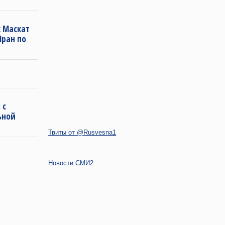
 Маскат
Иран по
 с
ьной
Твиты от @Rusvesna1
Новости СМИ2