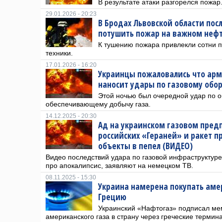
В результате атаки разгорелся пожар
29.01.2026 - 20:23
В Бродах Львовской области посл
потушить пожар на важном неф
К тушению пожара привлекли сотни 
техники.
17.01.2026 - 16:20
Украинцы пожаловались что ар
наносит удары по газовому об
Этой ночью был очередной удар по 
обеспечивающему добычу газа.
14.12.2025 - 20:30
Ад на украинском газовом пред
российских «Гераней» и ракет 
объекты в пепел (ВИДЕО)
Видео последствий удара по газовой инфраструктуре
про апокалипсис, заявляют на немецком ТВ.
08.11.2025 - 15:30
Украина намерена покупать аме
Грецию
Украинский «Нафтогаз» подписал ме
американского газа в страну через греческие термин