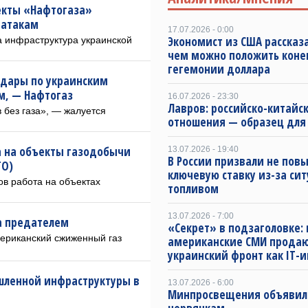
екты «Нафтогаза»
 атакам
17.07.2026 - 0:00
Экономист из США рассказа
а инфраструктура украинской
чем можно положить коне
гегемонии доллара
удары по украинским
, — Нафтогаз
16.07.2026 - 23:30
Лавров: российско-китайс
 без газа», — жалуется
отношения — образец для
а на объекты газодобычи
13.07.2026 - 19:40
В России призвали не пов
ТО)
ключевую ставку из-за сит
ов работа на объектах
топливом
13.07.2026 - 7:00
а предателем
«Секрет» в подзаголовке: 
ериканский сжиженный газ
американские СМИ прода
украинский фронт как IT-
шленной инфраструктуры в
13.07.2026 - 6:00
Минпросвещения объявил