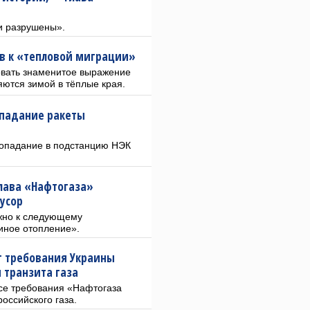
и разрушены».
в к «тепловой миграции»
овать знаменитое выражение
яются зимой в тёплые края.
опадание ракеты
попадание в подстанцию НЭК
глава «Нафтогаза»
мусор
жно к следующему
 иное отопление».
г требования Украины
 транзита газа
все требования «Нафтогаза
оссийского газа.