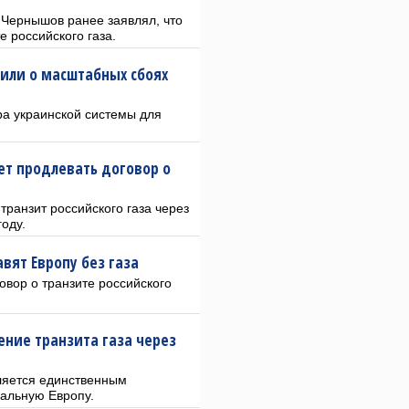
 Чернышов ранее заявлял, что
е российского газа.
или о масштабных сбоях
ра украинской системы для
ет продлевать договор о
транзит российского газа через
оду.
вят Европу без газа
овор о транзите российского
ение транзита газа через
вляется единственным
ральную Европу.