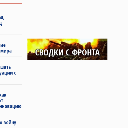
л,
ц
кие
 мира
ышать
уации с
как
ют
инновацию
о войну