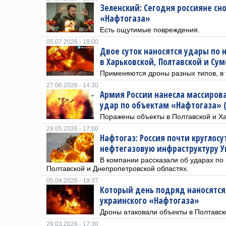
Зеленский: Сегодня россияне сн
«Нафтогаза»
Есть ощутимые повреждения.
05.07.2026 - 19:00
Двое суток наносятся удары по
в Харьковской, Полтавской и Сум
Применяются дроны разных типов, в 
27.06.2026 - 14:30
Армия России нанесла массиро
удар по объектам «Нафтогаза» 
Поражены объекты в Полтавской и Ха
29.05.2026 - 17:00
Нафтогаз: Россия почти круглосу
нефтегазовую инфраструктуру 
В компании рассказали об ударах по 
Полтавской и Днепропетровской областях.
05.04.2026 - 19:37
Который день подряд наносятся
украинского «Нафтогаза»
Дроны атаковали объекты в Полтавск
29.03.2026 - 17:30