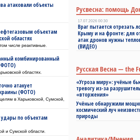
ова атаковали объекты
Русвесна: помощь До
17.07.2026 00:30
Враг пытается отрезать л
 нефтегазовым объектам
Крыму и на фронте: для 
ской областях
атак дронов нужны тепл
том числе реактивные.
(ВИДЕО)
ванный комбинированный
(ФОТО)
Русская Весна — the F
рьковской областях.
«Угроза миру»: учёные бь
точно атакует
тревогу из-за разрушител
Украины (ФОТО)
«вторжения»
целям в Харьковской, Сумской,
Учёные обнаружили мощ
космический луч неизвест
природы
 удары по объектам
ой и Сумской области.
Аналитика/Мнения