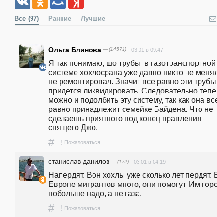
Все
(97)
Ранние
Лучшие
Ольга Блинова
— (14571)
03.01 в 09:47
Я так понимаю, шо трубы  в газотранспортной 
системе хохлосрана уже давно никто не менял
не ремонтировал. Значит все равно эти трубы 
придется ликвидировать. Следовательно тепер
можно и подолбить эту систему, так как она все
равно принадлежит семейке Байдена. Что не 
сделаешь приятного под конец правления 
спящего Джо.
#
!
Пожаловаться
станислав данилов
— (172)
03.01 в 04:19
Напердят. Вон хохлы уже сколько лет пердят. В
Европе мигрантов много, они помогут. Им горо
побольше надо, а не газа.
#
!
Пожаловаться