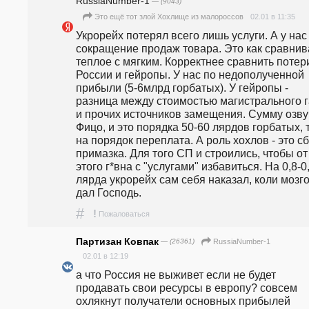
RussiaNumber-1
— (9043)
02.01 в 11:35
Это ещё тот злой Хохлище из малороссов
Укрорейх потерял всего лишь услуги. А у нас 
сокращение продаж товара. Это как сравнива
теплое с мягким. Корректнее сравнить потери
России и гейропы. У нас по недополученной 
прибыли (5-6млрд горбатых). У гейропы - 
разница между стоимостью магистрального га
и прочих источников замещения. Сумму озву
Фицо, и это порядка 50-60 лярдов горбатых, т.
на порядок переплата. А роль хохлов - это сб
примазка. Для того СП и строились, чтобы от 
этого г*вна с "услугами" избавиться. На 0,8-0,
лярда укрорейх сам себя наказал, коли мозго
дал Господь.
#
!
Пожаловаться
Партизан Ковпак
— (26361)
RussiaNumber-1
02.01 в 12:19
а что Россия не выживет если не будет 
продавать свои ресурсы в европу? совсем 
охлякнут получатели основных прибылей 