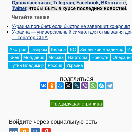
Одноклассниках
,
Telegram
,
Facebook
,
ВКонтакте
,
Twitter
, чтобы быть в курсе последних новостей.
Читайте также
Украина погибнет, если быстро не завершит конфликт
Украина — универсальный символ для отмывания ден
— сенатор США
Австрия
Газпром
Европа
ЕС
Зеленский Владимир
И
Киев
Молдавия
Москва
Нафтогаз
Новости
Операция
Путин Владимир
Россия
Украина
ПОДЕЛИТЬСЯ
Предыдущая страница
Войдите через социальную сеть