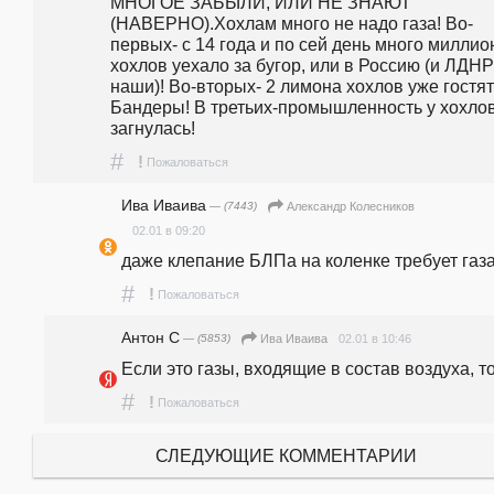
МНОГОЕ ЗАБЫЛИ, ИЛИ НЕ ЗНАЮТ 
(НАВЕРНО).Хохлам много не надо газа! Во-
первых- с 14 года и по сей день много миллион
хохлов уехало за бугор, или в Россию (и ЛДНР 
наши)! Во-вторых- 2 лимона хохлов уже гостят 
Бандеры! В третьих-промышленность у хохлов
загнулась! 
#
!
Пожаловаться
Ива Иваива
— (7443)
Александр Колесников
02.01 в 09:20
даже клепание БЛПа на коленке требует газа
#
!
Пожаловаться
Антон С
— (5853)
02.01 в 10:46
Ива Иваива
Если это газы, входящие в состав воздуха, то
#
!
Пожаловаться
СЛЕДУЮЩИЕ КОММЕНТАРИИ