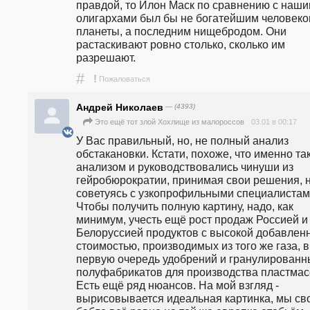
правдой, то Илон Маск по сравнению с наши
олигархами был бы не богатейшим человеко
планеты, а последним нищебродом. Они 
растаскивают ровно столько, сколько им 
разрешают.
#
!
Пожаловаться
Андрей Николаев
— (4393)
03.01 в 00:17
Это ещё тот злой Хохлище из малороссов
У Вас правильный, но, не полный анализ 
обстакановки. Кстати, похоже, что именно так
анализом и руководствовались чинуши из 
гейробюрократии, принимая свои решения, н
советуясь с узкопрофильными специалистами
Чтобы получить полную картину, надо, как 
минимум, учесть ещё рост продаж Россией и 
Белоруссией продуктов с высокой добавленн
стоимостью, производимых из того же газа, в 
первую очередь удобрений и гранулированны
полуфабрикатов для производства пластмасс
Есть ещё ряд нюансов. На мой взгляд - 
вырисовывается идеальная картинка, мы сво