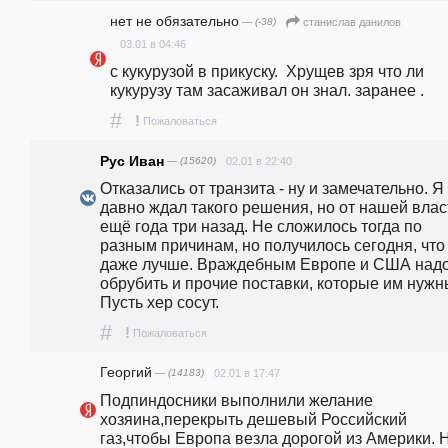
нет не обязательно
— (-38)
станислав данилов
03.01 в 04:46
с кукурузой в прикуску.  Хрущев зря что ли 
кукурузу там засаживал он знал. заранее .
#
!
Пожаловаться
Рус Иван
— (15620)
02.01 в 22:40
Отказались от транзита - ну и замечательно. Я 
давно ждал такого решения, но от нашей власт
ещё года три назад. Не сложилось тогда по 
разным причинам, но получилось сегодня, что 
даже лучше. Враждебным Европе и США надо
обрубить и прочие поставки, которые им нужны
Пусть xep сосут.
#
!
Пожаловаться
Георгий
— (14183)
02.01 в 17:47
Подпиндосники выполнили желание 
хозяина,перекрыть дешевый Российский 
газ,чтобы Европа везла дорогой из Америки. Н