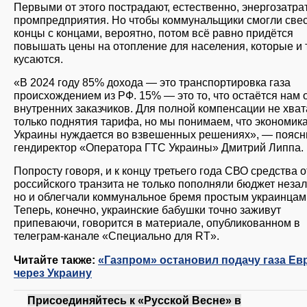
Первыми от этого пострадают, естественно, энергозатр
промпредприятия. Но чтобы коммунальщики смогли све
концы с концами, вероятно, потом всё равно придётся
повышать цены на отопление для населения, которые и 
кусаются.
«В 2024 году 85% дохода — это транспортировка газа
происхождением из РФ. 15% — это то, что остаётся нам 
внутренних заказчиков. Для полной компенсации не хват
только поднятия тарифа, но мы понимаем, что экономик
Украины нуждается во взвешенных решениях», — поясн
гендиректор «Оператора ГТС Украины» Дмитрий Липпа.
Попросту говоря, и к концу третьего года СВО средства о
российского транзита не только пополняли бюджет неза
но и облегчали коммунальное бремя простым украинцам
Теперь, конечно, украинские бабушки точно заживут
припеваючи, говорится в материале, опубликованном в
телеграм-канале «Специально для RT».
Читайте также:
«Газпром» остановил подачу газа Ев
через Украину
Присоединяйтесь к «Русской Весне» в