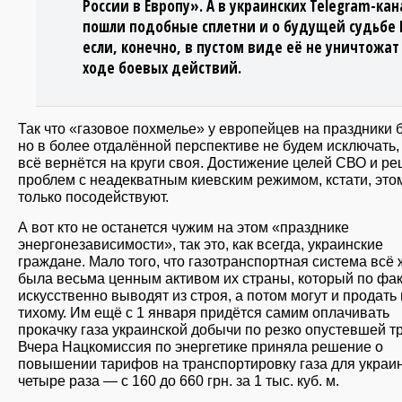
России в Европу». А в украинских Telegram-кан
пошли подобные сплетни и о будущей судьбе 
если, конечно, в пустом виде её не уничтожат
ходе боевых действий.
Так что «газовое похмелье» у европейцев на праздники б
но в более отдалённой перспективе не будем исключать,
всё вернётся на круги своя. Достижение целей СВО и р
проблем с неадекватным киевским режимом, кстати, это
только посодействуют.
А вот кто не останется чужим на этом «празднике
энергонезависимости», так это, как всегда, украинские
граждане. Мало того, что газотранспортная система всё 
была весьма ценным активом их страны, который по фак
искусственно выводят из строя, а потом могут и продать 
тихому. Им ещё с 1 января придётся самим оплачивать
прокачку газа украинской добычи по резко опустевшей т
Вчера Нацкомиссия по энергетике приняла решение о
повышении тарифов на транспортировку газа для украи
четыре раза — с 160 до 660 грн. за 1 тыс. куб. м.