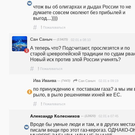
чтож вы об олигархах и дыдах России то не 
думаете совсем околеют без прибылей и 
выгод....))))
#
!
Пожаловаться
Сан Саныч
— (13425)
02.01 в 08:10
А теперь что? Подсчитают, прослезятся и по 
старой цэевропейской традиции по судам рван
Новый иск против злой России учинять? 
#
!
Пожаловаться
Ива Иваива
— (7443)
02.01 в 09:19
Сан Саныч
по принуждению к  поставкам газа? а мы им в
рыло, в рыло решениями ихней же ЕС. 
#
!
Пожаловаться
Александр Колесников
— (12820)
02.01 в 07:45
Вроде бы умные люди и там, и в других местах
писали вещи про этот газ-керогаз. ОДНАКО-О