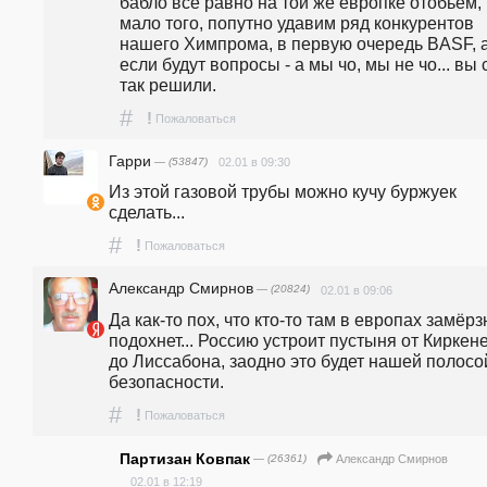
бабло всё равно на той же европке отобьём, 
мало того, попутно удавим ряд конкурентов 
нашего Химпрома, в первую очередь BASF, а
если будут вопросы - а мы чо, мы не чо... вы 
так решили.
#
!
Пожаловаться
Гарри
— (53847)
02.01 в 09:30
Из этой газовой трубы можно кучу буржуек 
сделать...
#
!
Пожаловаться
Александр Смирнов
— (20824)
02.01 в 09:06
Да как-то пох, что кто-то там в европах замёрзн
подохнет... Россию устроит пустыня от Киркене
до Лиссабона, заодно это будет нашей полосой
безопасности.
#
!
Пожаловаться
Партизан Ковпак
— (26361)
Александр Смирнов
02.01 в 12:19