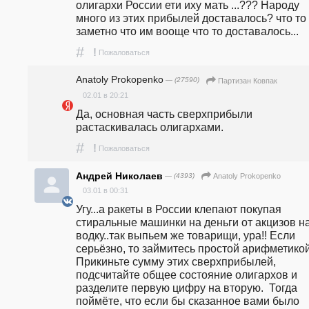
олигархи России ети иху мать ...??? Народу 
много из этих прибылей доставалось? что то 
заметно что им вооще что то доставалось...
#
!
Пожаловаться
Anatoly Prokopenko
— (27590)
Партизан Ковпак
02.01 в 20:21
Да, основная часть сверхприбыли 
растаскивалась олигархами.
#
!
Пожаловаться
Андрей Николаев
— (4393)
Anatoly Prokopenko
03.01 в 00:31
Угу...а ракеты в России клепают покупая 
стиральные машинки на деньги от акцизов на
водку..так выпьем же товарищи, ура!! Если 
серьёзно, то займитесь простой арифметикой.
Прикиньте сумму этих сверхприбылей, 
подсчитайте общее состояние олигархов и 
разделите первую цифру на вторую.  Тогда 
поймёте, что если бы сказанное вами было 