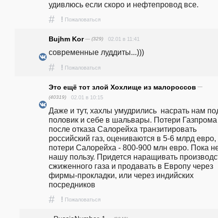
удивлюсь если скоро и нефтепровод все.
#
!
Пожаловаться
Bujhm Kor
— (329)
02.01 в 11:41
современные луддиты...)))
#
!
Пожаловаться
Это ещё тот злой Хохлище из малороссов
—
(40319)
02.01 в 10:15
Даже и тут, хахлы умудрились  насрать нам под
половик и себе в шальвары. Потери Газпрома 
после отказа Салорейха транзитировать 
российский газ, оцениваются в 5-6 млрд евро, 
потери Салорейха - 800-900 млн евро. Пока не
нашу пользу. Придется наращивать производст
сжиженного газа и продавать в Европу через 
фирмы-прокладки, или через индийских 
посредников 
#
!
Пожаловаться