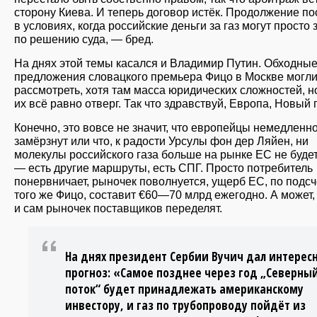
сторону Киева. И теперь договор истёк. Продолжение по
в условиях, когда российские деньги за газ могут просто 
по решению суда, — бред.
На днях этой темы касался и Владимир Путин. Обходны
предложения словацкого премьера Фицо в Москве могл
рассмотреть, хотя там масса юридических сложностей, н
их всё равно отверг. Так что здравствуй, Европа, Новый 
Конечно, это вовсе не значит, что европейцы немедленн
замёрзнут или что, к радости Урсулы фон дер Ляйен, ни
молекулы российского газа больше на рынке ЕС не будет
— есть другие маршруты, есть СПГ. Просто потребитель
понервничает, рыночек поволнуется, ущерб ЕС, по подс
того же Фицо, составит €60—70 млрд ежегодно. А может, 
и сам рыночек поставщиков переделят.
На днях президент Сербии Вучич дал интерес
прогноз: «Самое позднее через год „Северны
поток“ будет принадлежать американскому
инвестору, и газ по трубопроводу пойдёт из