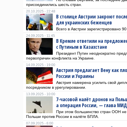
присоединились шесть стран.
20.10.2025 - 22:48
В столице Австрии закроют посл
для украинских беженцев
Всего в Австрии зарегистрировано 90
24.09.2025 - 11:45
В Кремле ответили на предложен
с Путиным в Казахстане
Президент Путин неоднократно пред
первопричин конфликта на Украине.
14.09.2025 - 19:00
Австрия предлагает Вену как п
России и Украины
Австрия намерена усилить свой дипл
посредником в урегулировании.
13.09.2025 - 10:00
7-часовой налёт дронов на Польш
а операция России, — глава МИД
При этом большинство стран ООН не
Польши против России в налёте БПЛА.
07.09.2025 - 6:00