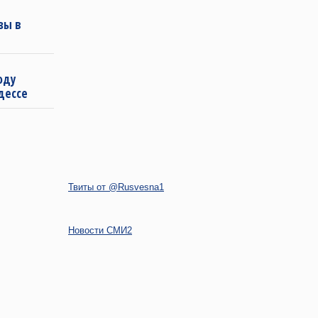
зы в
оду
дессе
Твиты от @Rusvesna1
Новости СМИ2