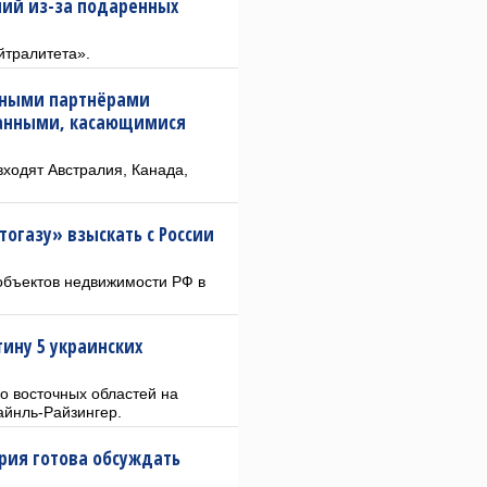
ний из-за подаренных
тралитета».
адными партнёрами
данными, касающимися
входят Австралия, Канада,
огазу» взыскать с России
объектов недвижимости РФ в
ину 5 украинских
о восточных областей на
айнль-Райзингер.
рия готова обсуждать