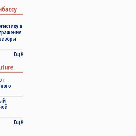
нбассу
огистику в
отражения
овизоры
Ещё
uture
ют
ьного
ный
ной
Ещё