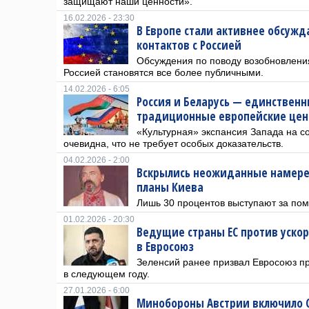
защищают наши ценности».
16.02.2026 - 23:30
В Европе стали активнее обсуж
контактов с Россией
Обсуждения по поводу возобновлени
Россией становятся все более публичными.
14.02.2026 - 6:05
Россия и Беларусь — единстве
традиционные европейские цен
«Культурная» экспансия Запада на с
очевидна, что не требует особых доказательств.
04.02.2026 - 2:00
Вскрылись неожиданные намере
планы Киева
Лишь 30 процентов выступают за по
01.02.2026 - 20:30
Ведущие страны ЕС против уско
в Евросоюз
Зеленсий ранее призвал Евросоюз пр
в следующем году.
27.01.2026 - 6:00
Минобороны Австрии включило С