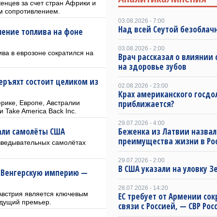
енцев за счет стран Африки и
им сопротивлением.
03.08.2026 - 7:00
Над всей Сеутой безоблач
ление топлива на фоне
03.08.2026 - 2:00
ва в еврозоне сократился на
Врач рассказал о влиянии 
на здоровье зубов
перъяхт состоит целиком из
02.08.2026 - 23:00
Крах американского госдо
приближается?
рике, Европе, Австралии
 Take America Back Inc.
29.07.2026 - 4:00
али самолёты США
Беженка из Латвии назвал
преимущества жизни в Ро
азведывательных самолётах
29.07.2026 - 2:00
В США указали на уловку З
-Венгерскую империю —
28.07.2026 - 14:20
Австрия является ключевым
ЕС требует от Армении сок
дущий премьер.
связи с Россией, — СВР Рос