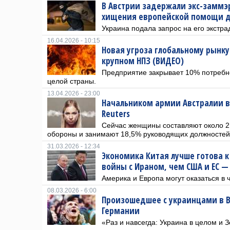
В Австрии задержали экс-заммэ
хищения европейской помощи д
Украина подала запрос на его экстр
16.04.2026 - 10:15
Новая угроза глобальному рынку
крупном НПЗ (ВИДЕО)
Предприятие закрывает 10% потребн
целой страны.
13.04.2026 - 23:00
Начальником армии Австралии 
Reuters
Сейчас женщины составляют около 2
обороны и занимают 18,5% руководящих должностей
31.03.2026 - 12:34
Экономика Китая лучше готова 
войны с Ираном, чем США и ЕС — 
Америка и Европа могут оказаться в 
08.03.2026 - 6:00
Произошедшее с украинцами в В
Германии
«Раз и навсегда: Украина в целом и З