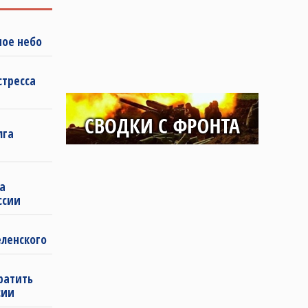
ное небо
стресса
лга
а
ссии
еленского
ратить
сии