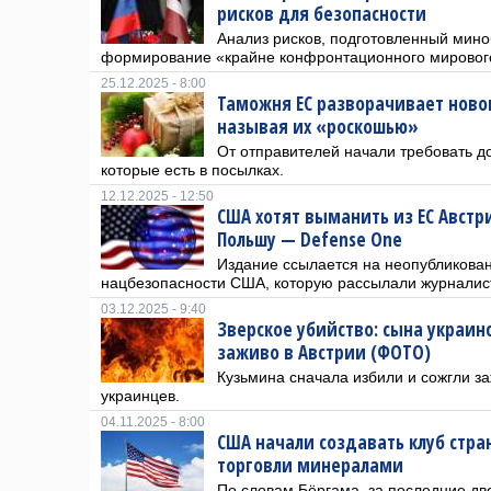
рисков для безопасности
Анализ рисков, подготовленный мино
формирование «крайне конфронтационного мировог
25.12.2025 - 8:00
Таможня ЕС разворачивает ново
называя их «роскошью»
От отправителей начали требовать д
которые есть в посылках.
12.12.2025 - 12:50
США хотят выманить из ЕС Австр
Польшу — Defense One
Издание ссылается на неопубликова
нацбезопасности США, которую рассылали журналист
03.12.2025 - 9:40
Зверское убийство: сына украин
заживо в Австрии (ФОТО)
Кузьмина сначала избили и сожгли з
украинцев.
04.11.2025 - 8:00
США начали создавать клуб стр
торговли минералами
По словам Бёргама, за последние две