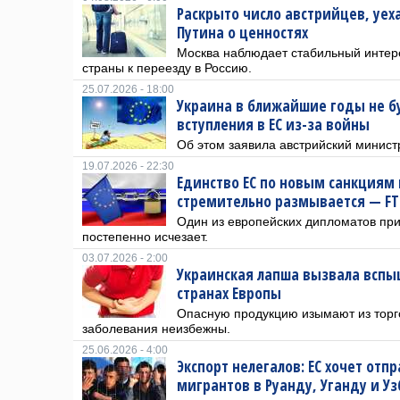
Раскрыто число австрийцев, уех
Путина о ценностях
Москва наблюдает стабильный интере
страны к переезду в Россию.
25.07.2026 - 18:00
Украина в ближайшие годы не б
вступления в ЕС из-за войны
Об этом заявила австрийский минист
19.07.2026 - 22:30
Единство ЕС по новым санкциям 
стремительно размывается — FT
Один из европейских дипломатов при
постепенно исчезает.
03.07.2026 - 2:00
Украинская лапша вызвала вспыш
странах Европы
Опасную продукцию изымают из торго
заболевания неизбежны.
25.06.2026 - 4:00
Экспорт нелегалов: ЕС хочет от
мигрантов в Руанду, Уганду и У