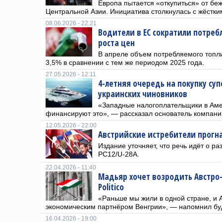
Европа пытается «откупиться» от беж
Центральной Азии. Инициатива столкнулась с жёстк
08.06.2026 - 22:21
Водители в ЕС сократили потреб
роста цен
В апреле объем потребляемого топли
3,5% в сравнении с тем же периодом 2025 года.
27.05.2026 - 12:11
4-летняя очередь на покупку су
украинских чиновников
«Западные налогоплательщики в Аме
финансируют это», — рассказал основатель компании
12.05.2026 - 22:00
Австрийские истребители прогн
Издание уточняет, что речь идёт о р
PC12/U-28A.
22.04.2026 - 11:40
Мадьяр хочет возродить Австро
Politico
«Раньше мы жили в одной стране, и 
экономическим партнёром Венгрии», — напомнил бу
16.04.2026 - 19:00