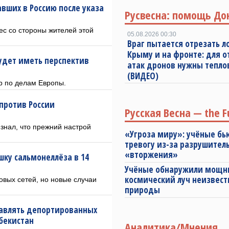
авших в Россию после указа
Русвесна: помощь До
с со стороны жителей этой
05.08.2026 00:30
Враг пытается отрезать л
Крыму и на фронте: для 
удет иметь перспектив
атак дронов нужны тепл
(ВИДЕО)
р по делам Европы.
против России
Русская Весна — the F
знал, что прежний настрой
«Угроза миру»: учёные бь
тревогу из-за разрушител
«вторжения»
ку сальмонеллёза в 14
Учёные обнаружили мощ
космический луч неизвест
вых сетей, но новые случаи
природы
правлять депортированных
збекистан
Аналитика/Мнения