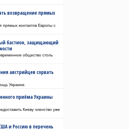
дать возвращение прямых
я прямых контактов Европы с
нный бастион, защищающий
ности
овременное общество столь
ния австрийцев сорвать
мощь Украине.
ренного приёма Украины
едоставить Киеву членство уже
ША и Россию в перечень