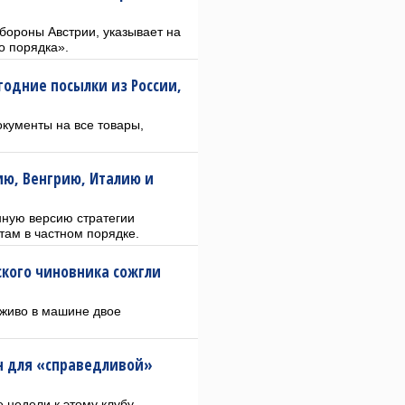
бороны Австрии, указывает на
о порядка».
годние посылки из России,
окументы на все товары,
ию, Венгрию, Италию и
нную версию стратегии
ам в частном порядке.
ского чиновника сожгли
аживо в машине двое
ан для «справедливой»
 недели к этому клубу