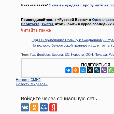
Читайте также:
Зима вынуждает Европу идти на по
Присоединяйтесь к «Русской Весне» в
Одноклассн
ВКонтакте
,
Twitter
, чтобы быть в курсе последних 
Читайте также
Суд ЕС приговорил Польшу к ежедневному штраф
На польско-белорусской границе нашли трупы 
Теги:
Газ
Донбасс
Европа
ЕС
Новости
ООН
Польша
Ро
ПОДЕЛИТЬСЯ
Новости СМИ2
Новости МирТесен
Войдите через социальную сеть