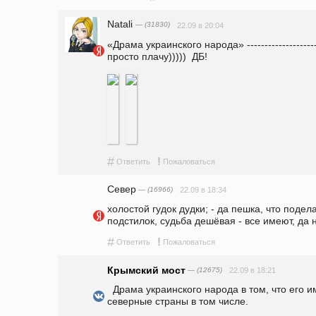
Natali
— (31830)
22.09 в 20:04
«Драма украинского народа» ------------------------
просто плачу)))))  ДБ!
#
!
Ответить
Пожаловаться
Север
— (16966)
22.09 в 18:34
холостой гудок дудки; - да пешка, что подел
подстилок, судьба дешёвая - все имеют, да 
#
!
Ответить
Пожаловаться
Крымский мост
— (12675)
22.09 в 18:21
  Драма украинского народа в том, что его имеют все и во всем. И богатые 
северные страны в том числе. 