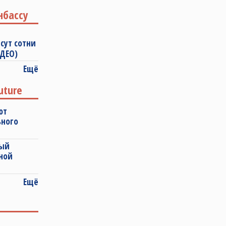
нбассу
сут сотни
ИДЕО)
Ещё
uture
ют
ьного
ный
ной
Ещё