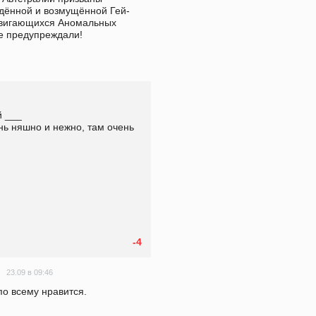
дённой и возмущённой Гей-
вигающихся Аномальных 
                                  
 ___ 
нь няшно и нежно, там очень 
-4
23.09 в 09:46
по всему нравится.