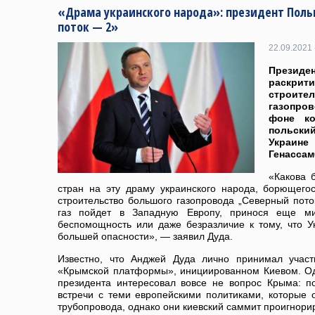
«Драма украинского народа»: президент Поль
поток — 2»
22.09.2021 
Презид
раскри
строи
газопров
фоне ко
польски
Украине
Генасса
«Какова 
стран на эту драму украинского народа, борющего
строительство большого газопровода „Северный пото
газ пойдет в Западную Европу, принося еще м
беспомощность или даже безразличие к тому, что У
большей опасности», — заявил Дуда.
Известно, что Анджей Дуда лично принимал учас
«Крымской платформы», инициированном Киевом. Одн
президента интересовал вовсе не вопрос Крыма: по
встречи с теми европейскими политиками, которые 
трубопровода, однако они киевский саммит проигнори