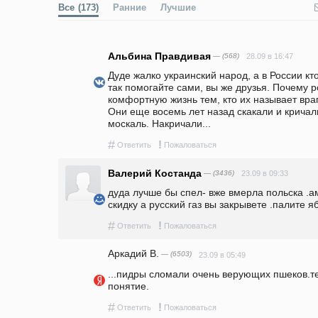
Все
(173)
Ранние
Лучшие
Альбина Правдивая
— (568)
28.09 в 16:47
Дуде жалко украинский народ, а в России кто
так помогайте сами, вы же друзья. Почему 
комфортную жизнь тем, кто их называет враг
Они еще восемь лет назад скакали и кричали, 
москаль. Накричали...
#
!
Ответить
Пожаловаться
Валерий Костанда
— (3436)
23.09 в 09:33
дуда лучше бы спел- вже вмерла польска .ам
скидку а русский газ вы закрывете .палите я
#
!
Ответить
Пожаловаться
Аркадий В.
— (6503)
23.09 в 05:49
...пидры сломали очень верующих пшеков.т
понятие.
#
!
Ответить
Пожаловаться