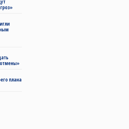
щут
угроз»
тигли
нным
щать
«отмены»
оего плана