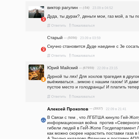
виктор рагулин
— (-54)
23.09 в 04:52
Дуда, ты дурак?, деньги мои, газ мой, а ты п
#
!
Ответить
Пожаловаться
Старый
— (5056)
23.09 в 03:59
Скучно становится Дуде наедине с Зе сосать.
#
!
Ответить
Пожаловаться
Юрий Майский
— (67959)
22.09 в 23:15
Дурной ты лях! Для хохлов трагедия в друго
выёживаться...зимою с нашим газом! И давить
пустое место и голодранцы! И платить тепер
#
!
Ответить
Пожаловаться
Алексей Прокопов
— (3937)
22.09 в 21:41
В Связи с тем , что ЛГБТША кинуло Гей-Жопу
информационная война  против «Северного 
гибели людей в ГеЙ-Жопе Госдепартамент Л
как можно скорее нарастить поставки газа в 
А Заодно кидалово Франции и поставки АПЛ