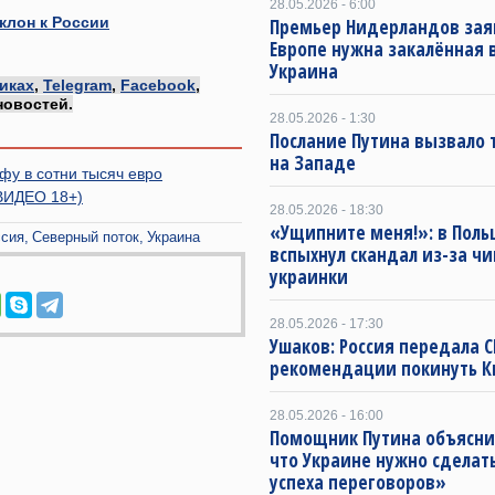
28.05.2026 - 6:00
клон к России
Премьер Нидерландов зая
Европе нужна закалённая 
Украина
иках
,
Telegram
,
Facebook
,
новостей.
28.05.2026 - 1:30
Послание Путина вызвало 
на Западе
у в сотни тысяч евро
(ВИДЕО 18+)
28.05.2026 - 18:30
«Ущипните меня!»: в Поль
ссия
Северный поток
Украина
вспыхнул скандал из-за ч
украинки
28.05.2026 - 17:30
Ушаков: Россия передала 
рекомендации покинуть К
28.05.2026 - 16:00
Помощник Путина объясни
что Украине нужно сделат
успеха переговоров»