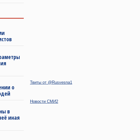
ли
истов
араметры
ния
Твиты от @Rusvesna1
ении о
юдей
Новости СМИ2
ны в
неё иная