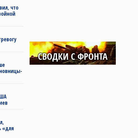
вил, что
войной
тревогу
ше
иновницы-
США
иев
л,
ь «для