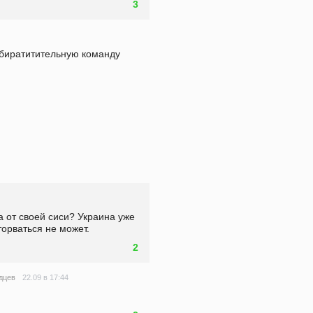
3
збиратитительную команду 
 от своей сиси? Украина уже 
торваться не может.
2
22.09 в 17:44
дцев