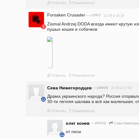
#
!
Ответить
Пожаловаться
Forsaken Crusader
— (-1997)
22.09 в 18:18
Ziomal Andrzej DODA всегда имеет крутую и
пушых кошек и собачков
#
!
Ответить
Пожаловаться
Сева Нижегородцев
— (28604)
22.09 в 17:43
Драма украинского народа? Россия оторвала
30-ти летняя шалава а всё как маленькая, о
#
!
Ответить
Пожаловаться
олег конев
— (43319)
Сева Нижегоро
от писи.