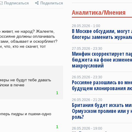
Подписаться
Поделиться
Аналитика/Мнения
28.05.2026 - 1:00
В Москве обсудили, могут 
 живет, не народ? Жалеете, 
блогеры заменить журнал
россияне должны оплачивать 
ами, обзывает и оскорбляет? 
что, кто не скачет, тот 
27.05.2026 - 23:30
Минфин скорректирует п
бюджета на фоне измене
макроусловий
26.05.2026 - 23:30
еры не будут тебе давать 
Россияне разошлись во мн
блоки в печке
будущем клонирования л
1
26.05.2026 - 21:20
Британия будет искать ми
Ормузском проливе или у 
еперь пидры и пшеки-одно 
роль?
1
26.05.2026 - 19:00