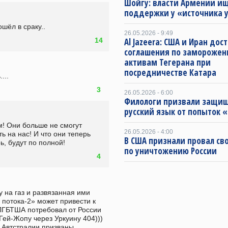
Шойгу: власти Армении и
поддержки у «источника 
ошёл в сраку..
26.05.2026 - 9:49
14
Al Jazeera: США и Иран дос
соглашения по замороже
активам Тегерана при
посредничестве Катара
...
3
26.05.2026 - 6:00
Филологи призвали защи
русский язык от попыток 
м! Они больше не смогут 
26.05.2026 - 4:00
 на нас! И что они теперь 
В США признали провал св
ь, будут по полной!
по уничтожению России
4
 на газ и развязанная ими 
потока-2» может привести к 
ГБТША потребовал от России 
Гей-Жопу через Уркуину 404)))  
 Автстралии призваны 