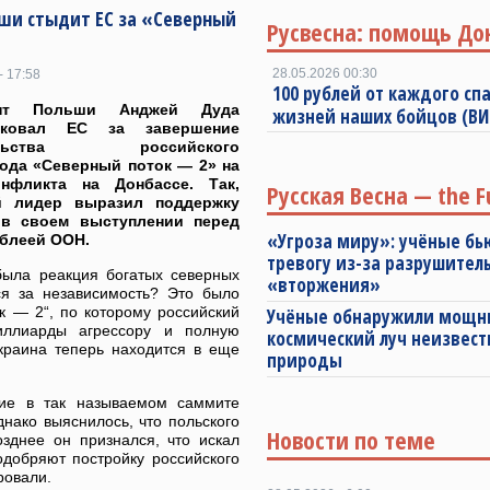
ши стыдит ЕС за «Северный
Русвесна: помощь До
28.05.2026 00:30
- 17:58
100 рублей от каждого спа
ент Польши Анджей Дуда
жизней наших бойцов (В
тиковал ЕС за завершение
тельства российского
ода «Северный поток — 2» на
нфликта на Донбассе. Так,
Русская Весна — the F
й лидер выразил поддержку
 в своем выступлении перед
«Угроза миру»: учёные бь
мблеей ООН.
тревогу из-за разрушител
была реакция богатых северных
«вторжения»
ся за независимость? Это было
к — 2“, по которому российский
Учёные обнаружили мощ
иллиарды агрессору и полную
космический луч неизвест
краина теперь находится в еще
природы
тие в так называемом саммите
ако выяснилось, что польского
Новости по теме
зднее он признался, что искал
одобряют постройку российского
ровали.