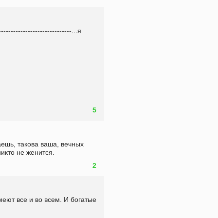
-------------------------...я 
5
аешь, такова ваша, вечных 
никто не женится.
2