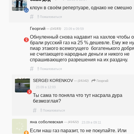
клоун в своём репертуаре, однако не смешно 
#
!
Пожаловаться
Георгий
— (14183)
23.09 в 09:59
Обнуленный снова надавит на хахлов чтобы о
брали русский газ на 25 % дешевле. Ему же ну
пиар этакого всемогущего  богатенького добря
не считающего народные деньги и никого не 
спрашивающего разрешения на их раздачу.
#
!
Пожаловаться
SERGEI KORENKOV
— (16142)
Георгий
23.09 в 12:03
Ты сама то поняла что тут насрала дура 
безмозглая? 
#
!
Пожаловаться
яна соболевская
— (41622)
23.09 в 09:11
Если наш газ паразит, то не покупайте. Или 