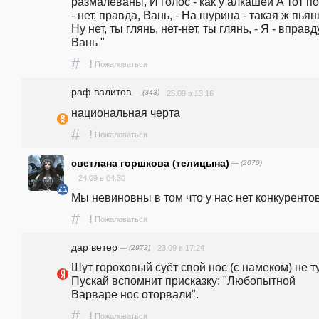
размалеваны, И голос - как у алкашей А тот по
- нет, правда, Вань, - На шурина - такая ж пьянь
Ну нет, ты глянь, нет-нет, ты глянь, - Я - вправду
Вань "
#
!
Пожаловаться
раф валитов
— (343)
25.09 в 13:16
национальная черта
#
!
Пожаловаться
светлана горшкова (телицына)
— (2070)
24.09 в 04:30
Мы невиновны в том что у нас нет конкурентов
#
!
Пожаловаться
дар ветер
— (2972)
23.09 в 17:24
Шут гороховый суёт свой нос (с намеком) не ту
Пускай вспомнит присказку: "Любопытной 
Варваре нос оторвали".
#
!
Пожаловаться