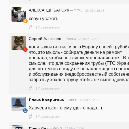
АЛЕКСАНДР БАРСУК
— (3154)
23.09 в 16:26
клоун уважит.
#
!
Пожаловаться
Сергей Алексеев
— (70049)
23.09 в 12:37
«они захватят нас и всю Европу своей трубой».
что, это мысль - собирать деньги на ремонт 
провала, чтобы не слишком проваливался. В т
смысле, что для сохранения трубы (ГТС Украи
для потомков в виду её ненадлежащего состоя
и обслуживания (недобросовестный собственни
забрать у хохлов трубу, чтобы не выпендривал
#
!
Пожаловаться
Елена Ковригина
— (5656)
23.09 в 12:22
Харчеваться-то ему где-то надо...)
#
!
Пожаловаться
Саша Дед
— (5297)
23.09 в 10:34