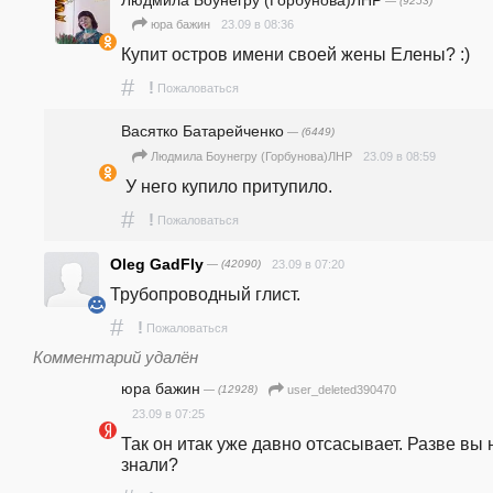
— (9253)
23.09 в 08:36
юра бажин
Купит остров имени своей жены Елены? :)
#
!
Пожаловаться
Васятко Батарейченко
— (6449)
23.09 в 08:59
Людмила Боунегру (Горбунова)ЛНР
 У него купило притупило.
#
!
Пожаловаться
Oleg GadFly
— (42090)
23.09 в 07:20
Трубопроводный глист.
#
!
Пожаловаться
Комментарий удалён
юра бажин
— (12928)
user_deleted390470
23.09 в 07:25
Так он итак уже давно отсасывает. Разве вы н
знали?