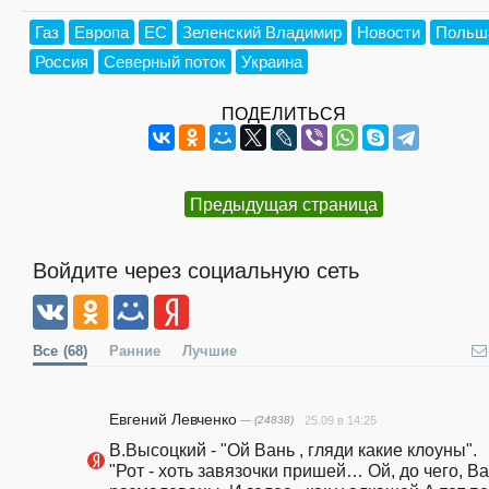
Газ
Европа
ЕС
Зеленский Владимир
Новости
Польш
Россия
Северный поток
Украина
ПОДЕЛИТЬСЯ
Предыдущая страница
Войдите через социальную сеть
Все
(68)
Ранние
Лучшие
Евгений Левченко
— (24838)
25.09 в 14:25
В.Высоцкий - "Ой Вань , гляди какие клоуны".                                                                                     
"Рот - хоть завязочки пришей… Ой, до чего, Ван