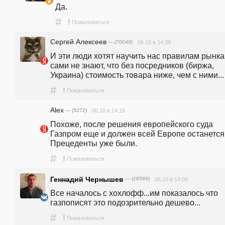
Да.
#
!
Пожаловаться
Сергей Алексеев
— (70049)
06.10 в 14:39
И эти люди хотят научить нас правилам рынка,
сами не знают, что без посредников (биржа, 
Украина) стоимость товара ниже, чем с ними...
#
!
Пожаловаться
Alex
— (5272)
06.10 в 14:18
Похоже, после решения европейского суда 
Газпром еще и должен всей Европе останется.
Прецеденты уже были.
#
!
Пожаловаться
Геннадий Чернышев
— (18586)
06.10 в 14:00
Все началось с хохлофф...им показалось что 
газпописят это подозрительно дешево...
#
!
Пожаловаться