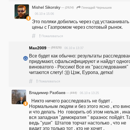
Mishel Sikorsky
— (2624)
Геннадий Чернышев
06.10 в 15:06
Это поляки добились через суд устаканивать 
цены с Газпромом через спотовый рынок.
#
!
Пожаловаться
Max2009
— (99329)
06.10 в 13:37
Все будет как обычно: результаты расследован
придумают, сфальсифицируют и найдут одного
виноватого - Россию! Все их "расследования" 
читаются слету! :))) Цэж, Еуропа, детка!
#
!
Пожаловаться
Владимир Разбаев
— (444)
06.10 в 13:25
  Никто ничего расследовать не будет . 
Нормальным людям и без этого ясно , кто вино
и что делать  Но  говорить об этом нельзя , ина
вся западная "демократия " вразнос пойдёт. Та
ведь "уши"  Штатов торчат настолько , что не 
видит это только тот , кто не хочет .