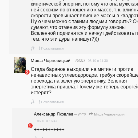
кинетической энергии, потому что она мужская 
ней сексизм по отношению к массе, т. к. влияни
скорости превышает влияние массы в квадрате
Ну о чем можно с такими людьми говорить? Он
думают, что отменив эту формулу законы 
Вселенной подчинятся и начнут действовать п
тем, что эти дуры напишут?))) 
#
!
Пожаловаться
Миша Черновицкий
— (6021)
06.10 в 11:30
Стада баранов выходили на митинги против 
ненавистных углеводородов, требуя скорейше
перехода на зеленую энергетику. Зеленая 
энергетика пришла. Почему же теперь еврогей
истерят?
#
!
Пожаловаться
Александр Яковлев
— (273)
Миша Черновицкий
06.10 в 16:47
+++++++++++