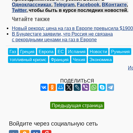
Одноклассниках
,
Telegram
,
Facebook
,
ВКонтакте
,
Twitter
, чтобы быть в курсе последних новостей.
Читайте также
Новый рекорд: цена на газ в Европе превысила $1900
В Бундестаге заявили, что Россия не связана
с рекордными ценами на газ в Европе
Газ
Греция
Европа
ЕС
Испания
Новости
Румыния
топливный кризис
Франция
Чехия
Экономика
И
ПОДЕЛИТЬСЯ
Предыдущая страница
Войдите через социальную сеть