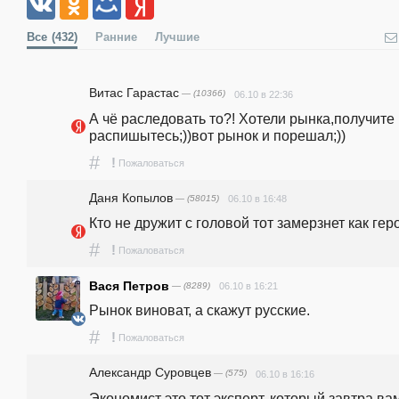
Все
(432)
Ранние
Лучшие
Витас Гарастас
— (10366)
06.10 в 22:36
А чё раследовать то?! Хотели рынка,получите 
распишытесь;))вот рынок и порешал;))               
#
!
Пожаловаться
Даня Копылов
— (58015)
06.10 в 16:48
Кто не дружит с головой тот замерзнет как геро
#
!
Пожаловаться
Вася Петров
— (8289)
06.10 в 16:21
Рынок виноват, а скажут русские.  
#
!
Пожаловаться
Александр Суровцев
— (575)
06.10 в 16:16
Экономист это тот эксперт, который завтра вам