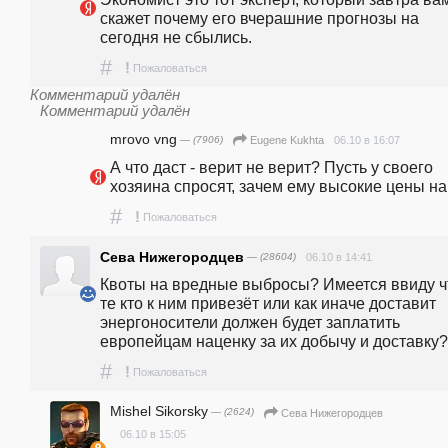
скажет почему его вчерашние прогнозы на 
сегодня не сбылись.
#
!
Пожаловаться
Комментарий удалён
Комментарий удалён
mrovo vng
— (7906)
06.10 в 16:07
Eugene Kukhta
А что даст - верит не верит? Пусть у своего 
хозяина спросят, зачем ему высокие цены на 
#
!
Пожаловаться
Сева Нижегородцев
— (28604)
06.10 в 14:41
Квоты на вредные выбросы? Имеется ввиду чт
те кто к ним привезёт или как иначе доставит 
энергоносители должен будет заплатить 
европейцам наценку за их добычу и доставку?
#
!
Пожаловаться
Mishel Sikorsky
— (2624)
Сева Нижегородцев
06.10 в 15:05