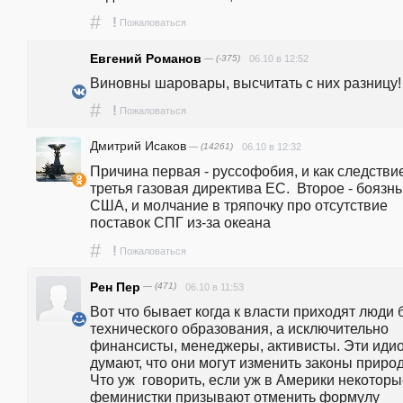
#
!
Пожаловаться
Евгений Романов
— (-375)
06.10 в 12:52
Виновны шаровары, высчитать с них разницу!
#
!
Пожаловаться
Дмитрий Исаков
— (14261)
06.10 в 12:32
Причина первая - руссофобия, и как следствие 
третья газовая директива ЕС.  Второе - боязнь 
США, и молчание в тряпочку про отсутствие 
поставок СПГ из-за океана
#
!
Пожаловаться
Рен Пер
— (471)
06.10 в 11:53
Вот что бывает когда к власти приходят люди б
технического образования, а исключительно 
финансисты, менеджеры, активисты. Эти идио
думают, что они могут изменить законы природ
Что уж  говорить, если уж в Америки некоторы
феминистки призывают отменить формулу 