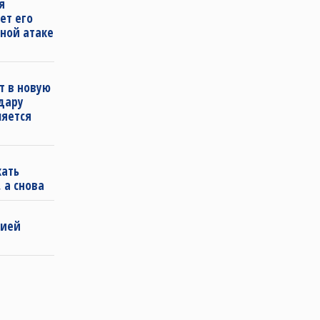
я
ет его
ной атаке
т в новую
удару
ляется
кать
 а снова
бией