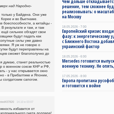
Чем дольше откладываетс
решение, тем сложнее буд
верх над Народно-
реализовывать: о масштаб
только у Байдена. Они уже 
на Москву
 Корее и во Вьетнаме. 
 боеспособности, а китайцы - 
18.05.2026 - 7:00
В результате и там, и там 
Европейский кризис входи
ещё сильнее обгадят свои 
фазу: к энергетическому 
вщики будут падать как 
с Ближнего Востока добав
хопутные силы уже давно 
ями. Я уж не говорю о 
украинский фактор
сутки будут переправлены на 
нцев сможет благополучно до 
18.05.2026 - 6:00
Mersedes готовится выпус
 я думаю, станет реальностью 
военную технику. Не опять,
р о военном союзе КНР и РФ, 
ть - у нас открывается окно 
о - в Прибалтике и Японии, 
17.05.2026 - 8:00
ы солдатским сапогом.
Европа пропитана русофо
и готовится к войне
14.10 в 03:07
eted437820
жность избавится от 
 колониального гнета доллара!