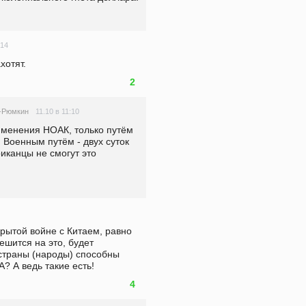
:14
хотят.
2
11.10 в 11:10
-Рюмкин
именения НОАК, только путём 
Военным путём - двух суток 
иканцы не смогут это 
крытой войне с Китаем, равно 
ешится на это, будет 
страны (народы) способны 
? А ведь такие есть!
4