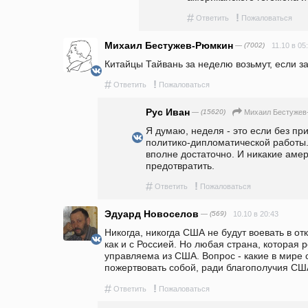
#
!
Ответить
Пожаловаться
Михаил Бестужев-Рюмкин
— (7002)
11.10 в 05
Китайцы Тайвань за неделю возьмут, если за
#
!
Ответить
Пожаловаться
Рус Иван
— (15620)
Михаил Бестужев
Я думаю, неделя - это если без пр
политико-дипломатической работы. 
вполне достаточно. И никакие амер
предотвратить.
#
!
Ответить
Пожаловаться
Эдуард Новоселов
— (569)
10.10 в 20:43
Никогда, никогда США не будут воевать в от
как и с Россией. Но любая страна, которая р
управляема из США. Вопрос - какие в мире 
пожертвовать собой, ради благополучия США
#
!
Ответить
Пожаловаться