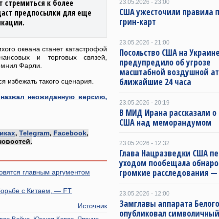
т стремиться к более
23.05.2026 - 23:00
США ужесточили правила 
здаст предпосылки для еще
грин-карт
икации.
23.05.2026 - 21:00
хого океана станет катастрофой
Посольство США на Украин
ансовых и торговых связей,
предупредило об угрозе
омнил Фарли.
масштабной воздушной ат
ближайшие 24 часа
ся избежать такого сценария.
 назвал неожиданную версию,
23.05.2026 - 20:19
В МИД Ирана рассказали о 
США над меморандумом
иках
,
Telegram
,
Facebook
,
новостей.
23.05.2026 - 12:32
Глава Нацразведки США п
уходом пообещала обнаро
громкие расследования — D
новятся главным аргументом
борьбе с Китаем, — FT
23.05.2026 - 12:00
Замглавы аппарата Белог
Источник
опубликовал символичный