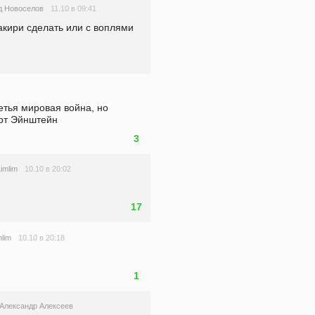
11.10 в 09:41
д Новоселов
акири сделать или с воплями 
етья мировая война, но 
ерт Эйнштейн
3
10.10 в 20:02
imlim
17
10.10 в 20:18
mlim
1
Александр Алексеев