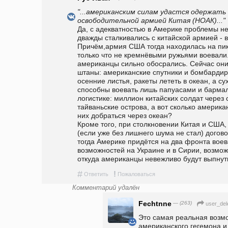
"...американским силам удастся одержать 
освободительной армией Китая (НОАК)..."
Да, с адекватностью в Америке проблемы не 
дважды сталкивались с китайской армией - в
Причём,армия США тогда находилась на пике
только что не кремнёвыми ружьями воевали. 
американцы сильно oбocpaлиcь. Сейчас они 
штаны: американские спутники и бомбардиро
осенние листья, ракеты лететь в океан, а су
способны воевать лишь папуасами и бармале
логистике: миллион китайских солдат через 
тайваньские острова, а вот сколько америка
них добраться через океан?
Кроме того, при столкновении Китая и США,
(если уже без лишнего шума не стал) догово
тогда Америке придётся на два фронта воева
возможностей на Украине и в Сирии, возможн
откуда американцы невежливо будут выпнут
#
!
Ответить
Пожаловаться
Комментарий удалён
Fechtnne
— (263)
user_del
Это самая реальная возмо
американского гегемона и