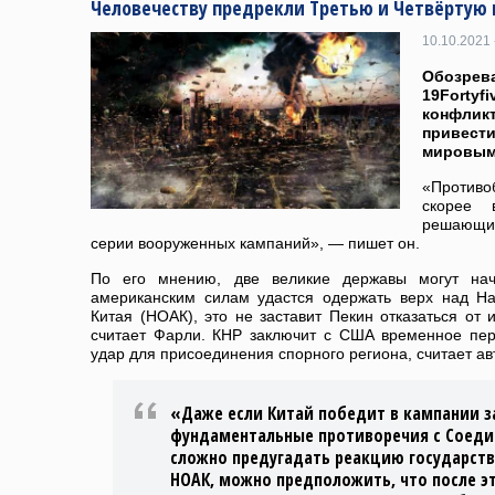
Человечеству предрекли Третью и Четвёртую
10.10.2021 
Обозрев
19Fortyf
конфлик
привес
мировым
«Противо
скорее 
решающим
серии вооруженных кампаний», — пишет он.
По его мнению, две великие державы могут нача
американским силам удастся одержать верх над Н
Китая (НОАК), это не заставит Пекин отказаться от 
считает Фарли. КНР заключит с США временное пер
удар для присоединения спорного региона, считает ав
«Даже если Китай победит в кампании за
фундаментальные противоречия с Соед
сложно предугадать реакцию государств
НОАК, можно предположить, что после э