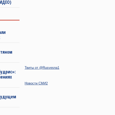
ВИДЕО)
али
с
фтяном
Твиты от @Rusvesna1
будрис»:
лениях
Новости СМИ2
 будущем