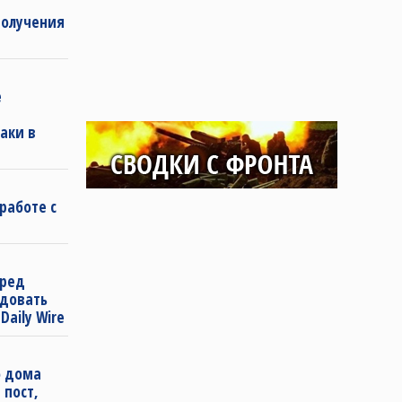
получения
е
аки в
работе с
еред
довать
aily Wire
о дома
 пост,