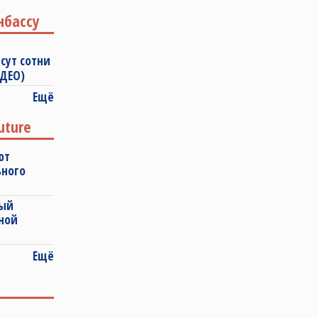
нбассу
сут сотни
ИДЕО)
Ещё
uture
ют
ьного
ный
ной
Ещё