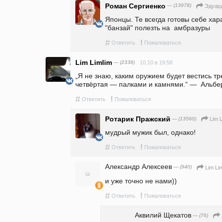
Роман Сергиенко
— (13978)
Эдуар
Японцы. Те всегда готовы себе хар
"банзай" полезть на  амбразуры
#
!
Ответить
Пожаловаться
Lim Limlim
— (2338)
10.10 в 19:58
„Я не знаю, каким оружием будет вестись тр
четвёртая — палками и камнями.“ —  Альб
#
!
Ответить
Пожаловаться
Ротарик Пражский
— (13560)
Lim L
мудрый мужик был, однако!
#
!
Ответить
Пожаловаться
Александр Алексеев
— (940)
Lim Li
и уже точно не нами))
#
!
Ответить
Пожаловаться
Аквилий Щекатов
— (76)