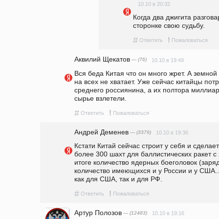
10.10 в 20:32
Когда два джигита разгова
сторонке свою судьбу. 
#
!
Ответить
Пожаловаться
Аквилий Щекатов
— (76)
10.10 в 19:49
Вся беда Китая что он много жрет. А земной
на всех не хватает. Уже сейчас китайцы потр
среднего россиянина, а их полтора миллиар
сырье взлетели. 
#
!
Ответить
Пожаловаться
Андрей Деменев
— (3379)
10.10 в 19:36
Кстати Китай сейчас строит у себя и сделает
более 300 шахт для баллистических ракет с
итоге количество ядерных боеголовок (заряд
количество имеющихся и у России и у США..
как для США, так и для РФ.
#
!
Ответить
Пожаловаться
Артур Полозов
— (12483)
10.10 в 19:16