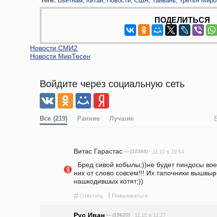
Теги:
Вьетнам
Китай
Новости
США
Тайвань
Третья Миро
ПОДЕЛИТЬСЯ
Новости СМИ2
Новости МирТесен
Войдите через социальную сеть
Все
(219)
Ранние
Лучшие
Витас Гарастас
— (10366)
11.10 в 19:54
  Бред сивой кобылы;))не будет пиндосы воевать с китаем,нет шансов у 
них от слово совсем!!! Их тaпочники вышвыр
нашкодившых котят;))                     
#
!
Ответить
Пожаловаться
Рус Иван
— (15620)
11.10 в 11:27