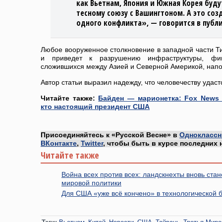
как Вьетнам, Япония и Южная Корея буду
тесному союзу с Вашингтоном. А это со
одного конфликта», — говорится в публ
Любое вооруженное столкновение в западной части Ти
и приведет к разрушению инфраструктуры, фин
сложившихся между Азией и Северной Америкой, нап
Автор статьи выразил надежду, что человечеству удаст
Читайте также:
Байден — марионетка: Fox News
кто настоящий президент США
Присоединяйтесь к «Русской Весне» в
Одноклассн
ВКонтакте
,
Twitter
, чтобы быть в курсе последних 
Читайте также
Война всех против всех: ландскнехты вновь ста
мировой политики
Для США «уже всё кончено» в технологической 