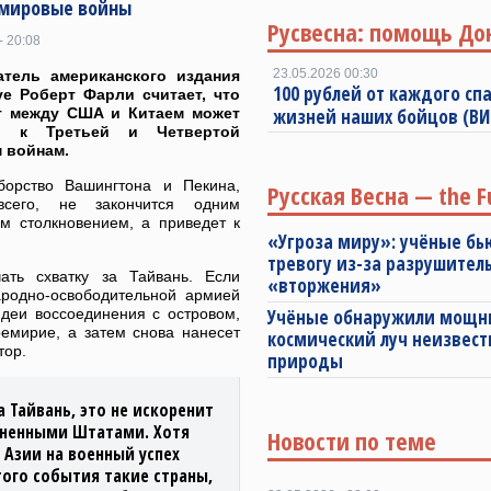
 мировые войны
Русвесна: помощь До
- 20:08
23.05.2026 00:30
атель американского издания
100 рублей от каждого спа
ive Роберт Фарли считает, что
т между США и Китаем может
жизней наших бойцов (В
ти к Третьей и Четвертой
 войнам.
борство Вашингтона и Пекина,
Русская Весна — the F
всего, не закончится одним
 столкновением, а приведет к
«Угроза миру»: учёные бь
тревогу из-за разрушител
ть схватку за Тайвань. Если
«вторжения»
ародно-освободительной армией
идеи воссоединения с островом,
Учёные обнаружили мощ
емирие, а затем снова нанесет
космический луч неизвест
тор.
природы
 Тайвань, это не искоренит
иненными Штатами. Хотя
Новости по теме
 Азии на военный успех
того события такие страны,