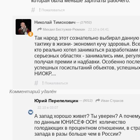
которая была меньше зарплаты рабочего. 
#
!
Пожаловаться
Николай Тимохович
— (17652)
22.10 в 04:41
Михаил Бестужев-Рюмкин
Так народ этот сознательно выбирал данную 
тактику в жизни- экономил кучу здоровья. Все,
кто реально хотел заниматься разработками в
серьезных областях - занимались ими, регуля
получая премии и надбавки. Особенно после 
успешных госиспытаний объектов, успешных
НИОКР.... 
#
!
Пожаловаться
Комментарий удалён
Юрий Перепелицин
— (9012)
Иван Страхов
22.10 в 03:07
А запад хорошо живет? Ты уверен? А почему
по данным ЮНИСЕФ ООН  количество 
голодающих в процентном отношении, в стра
запада в разы больше чем в России?