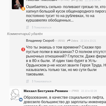
— (17652)
22.10 в 04:44
qs wd
Ошибаетесь сильно- поливают грязью те, кто 
хапнул большой кусок общенародного пирога
постоянно тусит то на рублевках, то на 
куршавелях обобщенных... 
#
!
Пожаловаться
Комментарий удалён
Владимир Скороб
— (3211)
22.10 в 23:21
Zebra
Что ты знаешь о том времени? Сказки про 
пустые полки в магазинах? О полном отсутст
рыночных отношений? Глупости. Даже ферм
в в 80-х были.  И один тако бурят в Усть-
Ордынском р-не носил званте Героя Труда. Н
назывались только так, но мо сути были 
таковыми.
#
!
Пожаловаться
Михаил Бестужев-Рюмкин
— (7002)
22.10 в 02:28
Образование, в качестве социального лифта, 
довозило большинство до зарплаты инженера,