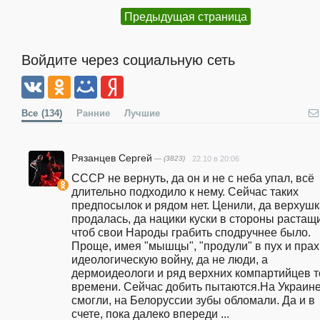
Предыдущая страница
Войдите через социальную сеть
Все
(134)
Ранние
Лучшие
Рязанцев Сергей
— (3823)
22.10 в 20:06
СССР не вернуть, да он и не с неба упал, всё 
длительно подходило к нему. Сейчас таких 
предпосылок и рядом нет. Ценили, да верхушк
продалась, да нацики куски в стороны растащи
чтоб свои Народы грабить сподручнее было. 
Проще, имея "мышцы", "продули" в пух и прах 
идеологическую войну, да не люди, а 
дермоидеологи и ряд верхних компартийцев то
времени. Сейчас добить пытаются.На Украине
смогли, на Белоруссии зубы обломали. Да и в 
счете, пока далеко впереди ...    