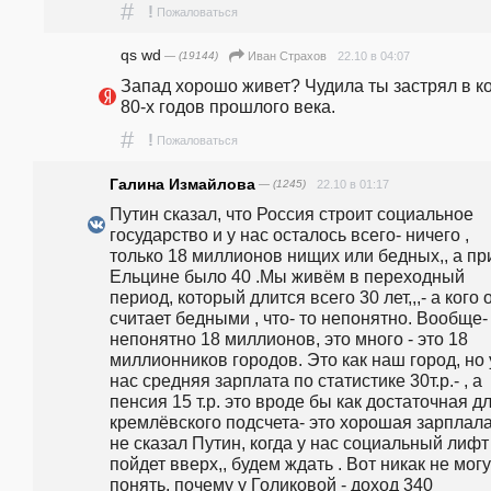
#
!
Пожаловаться
qs wd
— (19144)
22.10 в 04:07
Иван Страхов
Запад хорошо живет? Чудила ты застрял в ко
80-х годов прошлого века.
#
!
Пожаловаться
Галина Измайлова
— (1245)
22.10 в 01:17
Путин сказал, что Россия строит социальное 
государство и у нас осталось всего- ничего , 
только 18 миллионов нищих или бедных,, а при
Ельцине было 40 .Мы живём в переходный 
период, который длится всего 30 лет,,,- а кого о
считает бедными , что- то непонятно. Вообще- 
непонятно 18 миллионов, это много - это 18 
миллионников городов. Это как наш город, но у
нас средняя зарплата по статистике 30т.р.- , а 
пенсия 15 т.р. это вроде бы как достаточная дл
кремлёвского подсчета- это хорошая зарплала,,
не сказал Путин, когда у нас социальный лифт 
пойдет вверх,, будем ждать . Вот никак не могу 
понять, почему у Голиковой - доход 340 