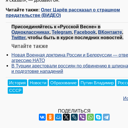
Читайте также:
Олег Царёв рассказал о страшном
предательстве (ВИДЕО)
Присоединяйтесь к «Русской Весне» в
Одноклассниках
,
Telegram
,
Facebook
,
ВКонтакте
,
Twitter
, чтобы быть в курсе последних новостей.
Читайте также
Новая Военная доктрина России и Белоруссии — отве
агрессию НАТО
В Турции арестовали россиян по обвинению в шпион
и подготовке нападений
История
Новости
Образование
Путин Владимир
Росс
СССР
И
ПОДЕЛИТЬСЯ