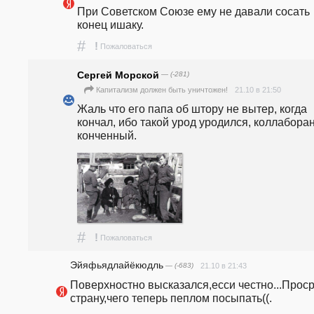
При Советском Союзе ему не давали сосать 
конец ишаку.
#
!
Пожаловаться
Сергей Морской
— (-281)
21.10 в 21:50
Капитализм должен быть уничтожен!
Жаль что его папа об штору не вытер, когда 
кончал, ибо такой урод уродился, коллаборан
конченный.
#
!
Пожаловаться
Эйяфьядлайёкюдль
— (-683)
21.10 в 21:43
Поверхностно высказался,есси честно...Проср
страну,чего теперь пеплом посыпать((.