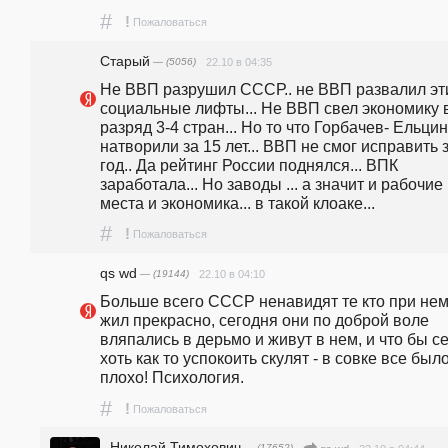
#
!
Пожаловаться
Старый
— (5056)
22.10 в 04:35
Не ВВП разрушил СССР.. не ВВП развалил эти
социальные лифты... Не ВВП свел экономику в
разряд 3-4 стран... Но то что Горбачев- Ельцин 
натворили за 15 лет... ВВП не смог исправить з
год.. Да рейтинг России поднялся... ВПК 
заработала... Но заводы ... а значит и рабочие 
места и экономика... в такой клоаке...
#
!
Пожаловаться
qs wd
— (19144)
22.10 в 04:10
Больше всего СССР ненавидят те кто при нем
жил прекрасно, сегодня они по доброй воле 
вляпались в дерьмо и живут в нем, и что бы се
хоть как то успокоить скулят - в совке все было
плохо! Психология.
#
!
Пожаловаться
Николай Тимохович