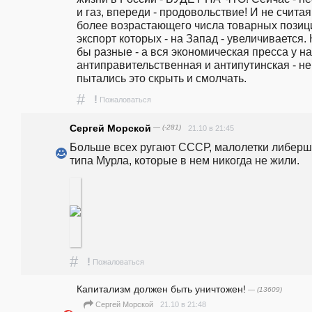
и газ, впереди - продовольствие! И не считая 
более возрастающего числа товарных позици
экспорт которых - на Запад - увеличивается. К
бы разные - а вся экономическая пресса у нас
антиправительственная и антипутинская - не 
пытались это скрыть и смолчать.
#
!
Пожаловаться
Сергей Морской
— (-281)
21.10 в 21:45
Больше всех ругают СССР, малолетки либерши
типа Мурла, которые в нем никогда не жили.
#
!
Пожаловаться
Капитализм должен быть уничтожен!
— (13609)
21.10 в 21:48
Сергей Морской