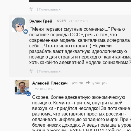
#
!
Пожаловаться
Зулан Грей
— (3934)
21.10 в 23:01
 "Меня терзают смутные сомненья..." Речь о 
позитиве периода СССР, речь о том, что 
современная модель  капитализма исчерпала 
себя... Что-то явно готовят :) Неужели 
разрабатывают адекватную идеологическую 
позицию для страны и переход от капитализма 
хоть какой-то адекватной модели социализма
#
!
Пожаловаться
Алексей Плескач
— (20378)
Зулан Грей
22.10 в 00:40
Скорее, более адекватную экономическую 
позицию. Кому-то - притом, внутри нашей 
верхушки - придётся несладко! За потакание 
разному., что заставляет простых россиян - 
оплачивать инфляцию западного мира! При к
более низких доходах. А ведь повышать уров
жизни в России - БУДЕТ НА ЧТО! Сейчас - не