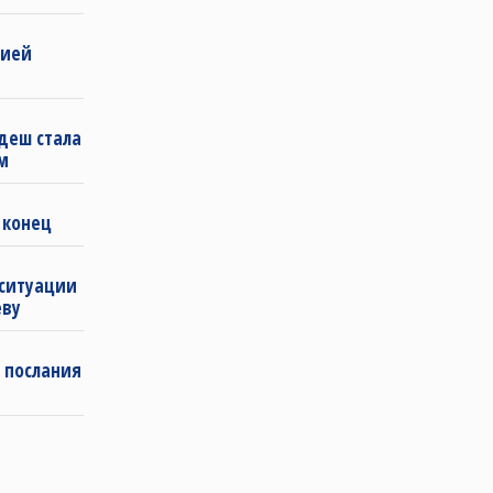
бией
деш стала
м
 конец
 ситуации
еву
 послания