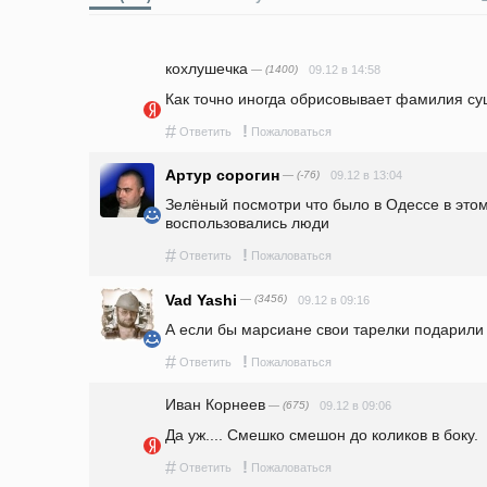
кохлушечка
— (1400)
09.12 в 14:58
Как точно иногда обрисовывает фамилия су
#
!
Ответить
Пожаловаться
Артур сорогин
— (-76)
09.12 в 13:04
Зелёный посмотри что было в Одессе в этом 
воспользовались люди
#
!
Ответить
Пожаловаться
Vad Yashi
— (3456)
09.12 в 09:16
А если бы марсиане свои тарелки подарили бы
#
!
Ответить
Пожаловаться
Иван Корнеев
— (675)
09.12 в 09:06
Да уж.... Смешко смешон до коликов в боку.
#
!
Ответить
Пожаловаться