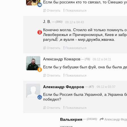
Если бы россиян кто то связал, то Смешко у
#
!
Ответить
Пожаловаться
J. B.
— (390)
09.12 в 04:43
Конечно могла. Стоило ей только покинуть 
Левобережья и Причерноморья, Киев и забра
рагульЁ ,и вуаля - мир,дружба,жвачка.
#
!
Ответить
Пожаловаться
Александр Комаров
— (78)
09.12 в 04:11
Если бы у бабушки был фуй, она бы была д
#
!
Ответить
Пожаловаться
Александр Федоров
— (47)
09.12 в 03:37
Если бы Россия была Украиной, а Украина бы
победил?
#
!
Ответить
Пожаловаться
Валькирия
— (28346)
Александр Фед
хахаха