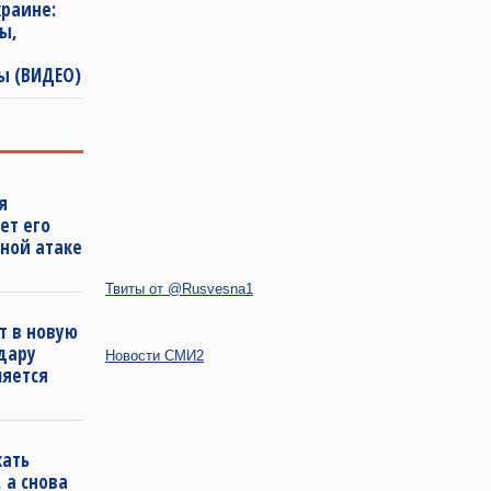
раине:
ы,
ы (ВИДЕО)
я
ет его
ной атаке
Твиты от @Rusvesna1
т в новую
удару
Новости СМИ2
ляется
кать
 а снова