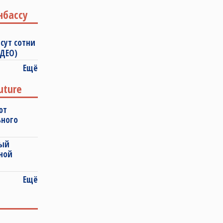
нбассу
сут сотни
ИДЕО)
Ещё
uture
ют
ьного
ный
ной
Ещё