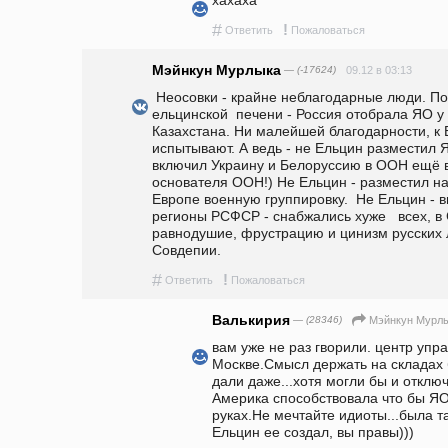
#
!
Ответить
Пожаловаться
Мэйнкун Мурлыка
— (-17624)
09.12 в 03:13
 Неосовки - крайне неблагодарные люди. Понятно, что только благодаря 
ельцинской  печени - Россия отобрала ЯО у 
Казахстана. Ни малейшей благодарности, к Ел
испытывают. А ведь - не Ельцин разместил ЯО
включил Украину и Белоруссию в ООН ещё в 
основателя ООН!) Не Ельцин - разместил на
Европе военную группировку.  Не Ельцин - вин
регионы РСФСР - снабжались хуже   всех, в 
равнодушие, фрустрацию и цинизм русских л
Совдепии. 
#
!
Ответить
Пожаловаться
Валькирия
— (28346)
Мэйнкун Мурл
вам уже не раз гворили. центр упра
Москве.Смысл держать на складах 
дали даже...хотя могли бы и отключ
Америка способствовала что бы ЯО
руках.Не мечтайте идиоты...была та
Ельцин ее создал, вы правы)))