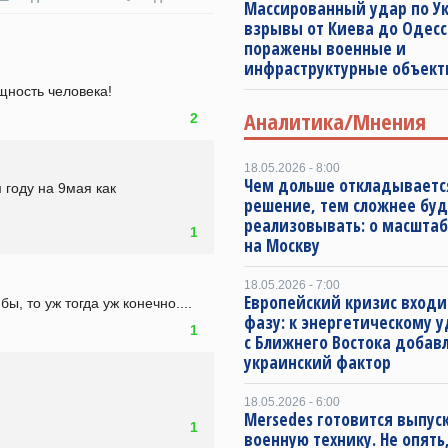
Массированный удар по Ук
взрывы от Киева до Одесс
поражены военные и
инфраструктурные объект
щность человека!
Аналитика/Мнения
2
18.05.2026 - 8:00
Чем дольше откладываетс
году на 9мая как 
решение, тем сложнее буд
реализовывать: о масштаб
1
на Москву
18.05.2026 - 7:00
Европейский кризис входи
, то уж тогда уж конечно....
фазу: к энергетическому 
1
с Ближнего Востока добав
украинский фактор
18.05.2026 - 6:00
Mersedes готовится выпус
1
военную технику. Не опять,