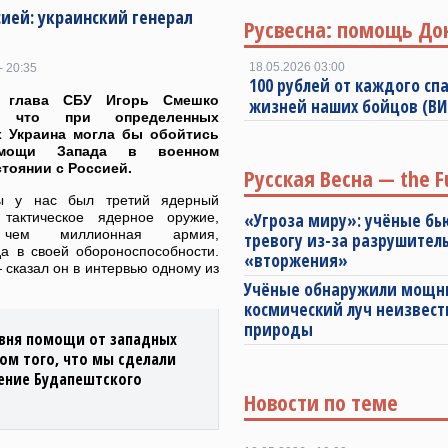
сией: украинский генерал
Русвесна: помощь До
18.05.2026 03:00
- 20:35
100 рублей от каждого спа
 глава СБУ Игорь Смешко
жизней наших бойцов (В
т, что при определенных
х Украина могла бы обойтись
мощи Запада в военном
тоянии с Россией.
Русская Весна — the F
ы у нас был третий ядерный
 тактическое ядерное оружие,
«Угроза миру»: учёные бь
чем миллионная армия,
тревогу из-за разрушител
а в своей обороноспособности.
«вторжения»
 сказал он в интервью одному из
Учёные обнаружили мощ
космический луч неизвест
природы
ровня помощи от западных
ом того, что мы сделали
нение Будапештского
Новости по теме