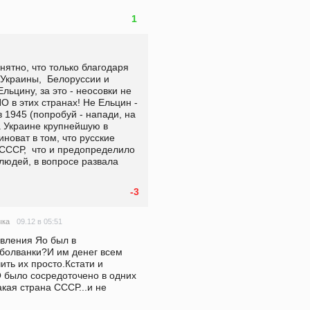
1
Украины,  Белоруссии и 
ьцину, за это - неосовки не 
 в этих странах! Не Ельцин - 
1945 (попробуй - напади, на 
 Украине крупнейшую в 
оват в том, что русские  
СССР,  что и предопределило 
юдей, в вопросе развала 
-3
09.12 в 05:51
ыка
вления Яо был в 
болванки?И им денег всем 
ить их просто.Кстати и 
 было сосредоточено в одних 
кая страна СССР...и не 