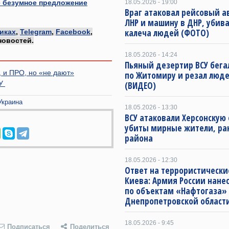
 безумное предложение
18.05.2026 - 19:00
Враг атаковал рейсовый а
ЛНР и машину в ДНР, убива
калеча людей (ФОТО)
иках
,
Telegram
,
Facebook
,
новостей.
18.05.2026 - 14:24
Пьяный дезертир ВСУ бега
, и ПРО, но «не дают»
по Житомиру и резал люд
БУ
(ВИДЕО)
Украина
18.05.2026 - 13:30
ВСУ атаковали Херсонскую 
убиты мирные жители, ра
района
18.05.2026 - 12:30
Ответ на террористически
Киева: Армия России нане
по объектам «Нафтогаза»
Днепропетровской област
18.05.2026 - 9:45
Подписаться
Поделиться