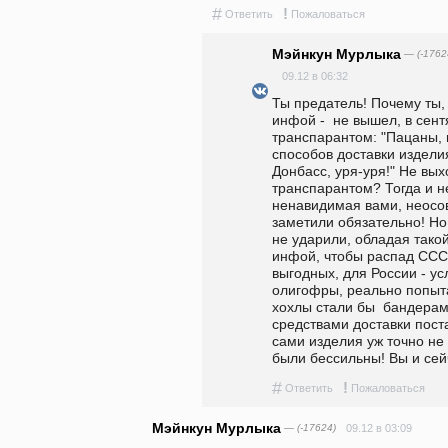
#
!
Ответить
Пожаловаться
Мэйнкун Мурлыка
— (-1762
09.12 в 06:32
Ты предатель! Почему ты,
инфой -  не вышел, в сент
транспарантом: "Пацаны, н
способов доставки изделия
Донбасс, уря-уря!" Не выхо
транспарантом? Тогда и не
ненавидимая вами, неосовк
заметили обязательно! Но в
не ударили, обладая такой
инфой, чтобы распад СССР
выгодных, для России - усл
олигофры, реально попытал
хохлы стали бы  бандерами
средствами доставки поста
сами изделия уж точно не 
были бессильны! Вы и сей
#
!
Ответить
Пожаловаться
Мэйнкун Мурлыка
— (-17624)
09.12 в 03:09