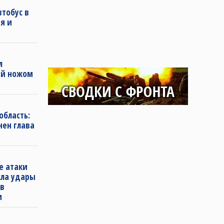
втобус в
я и
л
ей ножом
область:
нен глава
е атаки
сла удары
 в
и