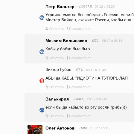
Петр Вальтер
— (101673)
09.12 в 08:30
Украина смогла бы победить Россию, если б
Мистер Байден, скажите России, чтобы она 
#
!
Ответить
Пожаловаться
Максим Большаков
— (556)
09.12 в 08:14
Кабы у бабки был бы х.. 
#
!
Ответить
Пожаловаться
Виктор Губов
— (774)
09.12 в 06:49
АБЫ да КАБЫ. "ИДИОТИНА ТУПОРЫЛАЯ"
#
!
Ответить
Пожаловаться
Валькирия
— (28346)
09.12 в 05:48
если бы да кабы,то во рту росли грибы)))
#
!
Ответить
Пожаловаться
Олег Антонов
— (185)
09.12 в 05:26