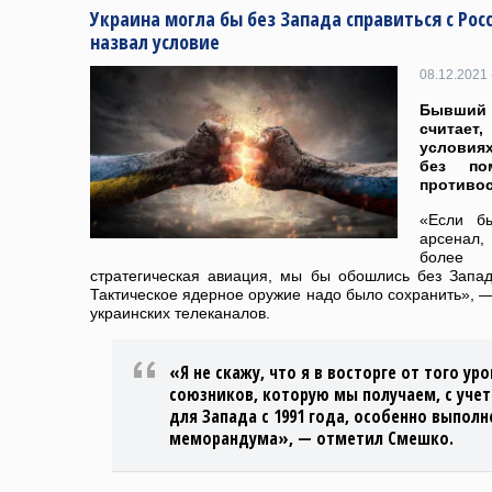
Украина могла бы без Запада справиться с Рос
назвал условие
08.12.2021 
Бывший
считае
условия
без по
противос
«Если б
арсенал,
более 
стратегическая авиация, мы бы обошлись без Запад
Тактическое ядерное оружие надо было сохранить», —
украинских телеканалов.
«Я не скажу, что я в восторге от того у
союзников, которую мы получаем, с учет
для Запада с 1991 года, особенно выпол
меморандума», — отметил Смешко.