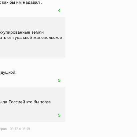
х как бы им надавал .
4
оккупированные земли 
ть от туда своё малопольское 
едушкой.
5
ла Россией кто бы тогда 
5
09.12 в 05:49
оров