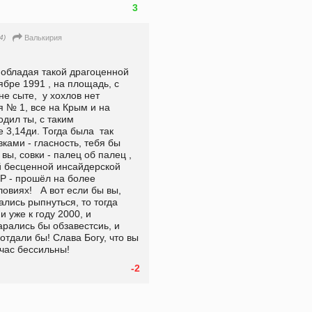
3
4)
Валькирия
 обладая такой драгоценной 
ябре 1991 , на площадь, с 
е сыте,  у хохлов нет 
 № 1, все на Крым и на 
дил ты, с таким 
 3,14ди. Тогда была  так 
ами - гласность, тебя бы 
ы, совки - палец об палец , 
 бесценной инсайдерской  
 - прошёл на более 
овиях!   А вот если бы вы, 
ись рыпнуться, то тогда  
 уже к году 2000, и 
рались бы обзавестсиь, и 
отдали бы! Слава Богу, что вы 
час бессильны! 
-2