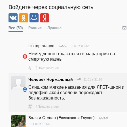
Войдите через социальную сеть
Все
(50)
Ранние
Лучшие
виктор агапов
— (2230)
13.01 в 03:32
Немедленно отказаться от маратория на 
смертную казнь.
#
!
Пожаловаться
Человек Нормальный
— (4)
11.01 в 21:16
Слишком мягкие наказания для ЛГБТ-шной и 
педофильской сволочи порождают 
безнаказанность.
#
!
Пожаловаться
Валя и Степан (Евсюкова и Глухов)
— (3064)
11.01 в 18:56