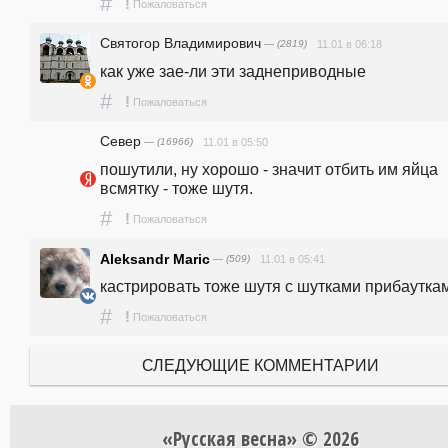
#
!
Пожаловаться
Святогор Владимирович
— (2819)
11.01 в 06:18
как уже зае-ли эти заднеприводные
#
!
Пожаловаться
Север
— (16966)
11.01 в 05:50
пошутили, ну хорошо - значит отбить им яйца 
всмятку - тоже шутя.
#
!
Пожаловаться
Aleksandr Maric
— (509)
11.01 в 05:41
кастрировать тоже шутя с шутками прибаутка
#
!
Пожаловаться
СЛЕДУЮЩИЕ КОММЕНТАРИИ
«Русская весна» © 2026