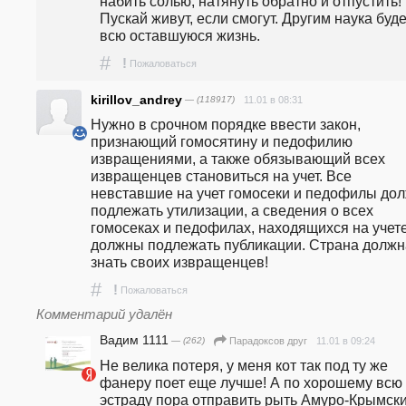
набить солью, натянуть обратно и отпустить! 
Пускай живут, если смогут. Другим наука будет
всю оставшуюся жизнь.
#
!
Пожаловаться
kirillov_andrey
— (118917)
11.01 в 08:31
Нужно в срочном порядке ввести закон, 
признающий гомосятину и педофилию 
извращениями, а также обязывающий всех 
извращенцев становиться на учет. Все 
невставшие на учет гомосеки и педофилы дол
подлежать утилизации, а сведения о всех 
гомосеках и педофилах, находящихся на учете,
должны подлежать публикации. Страна должна
знать своих извращенцев! 
#
!
Пожаловаться
Комментарий удалён
Вадим 1111
— (262)
11.01 в 09:24
Парадоксов друг
Не велика потеря, у меня кот так под ту же 
фанеру поет еще лучше! А по хорошему всю 
эстраду пора отправить рыть Амуро-Крымски