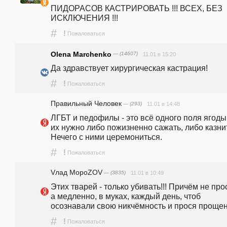
ПИДОРАСОВ КАСТРИРОВАТЬ !!! ВСЕХ, БЕЗ 
ИСКЛЮЧЕНИЯ !!!
#
!
Пожаловаться
Olena Marchenko
— (14607)
11.01 в 15:20
Да здравствует хирургическая кастрация!
#
!
Пожаловаться
Правильный Человек
— (293)
11.01 в 14:48
ЛГБТ и педофилы - это всё одного поля ягоды.
их нужно либо пожизненно сажать, либо казнит
Нечего с ними церемониться.
#
!
Пожаловаться
Vлад МороZОV
— (3835)
11.01 в 10:49
Этих тварей - только убивать!!! Причём не прос
а медленно, в муках, каждый день, чтоб 
осознавали свою никчёмность и прося проще
#
!
Пожаловаться