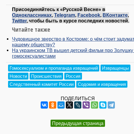
Присоединяйтесь к «Русской Весне» в
Одноклассниках
,
Telegram
,
Facebook
,
ВКонтакте
,
Twitter
, чтобы быть в курсе последних новостей.
Читайте также
Чудовищное зверство в Костроме: о чём стоит задума
нашему обществу?
На украинском ТВ вышел детский фильм про Золушку
гомосексуалистами
Гомосексуализм и пропаганда извращений
Извращенцы
Новости
Происшествия
Россия
Следственный комитет России
Содомия и извращения
ПОДЕЛИТЬСЯ
Предыдущая страница