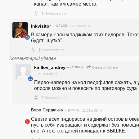
канал, там им самое место.
#
!
Пожаловаться
Inkvisitor
— (17495)
11.01 в 08:31
В камеру к злым таджикам этих пидоров. Тоже 
будет "шутка".
#
!
Пожаловаться
Комментарий удалён
kirillov_andrey
— (118917)
Киевский Ватник
11.01 в 08:24
Перво-наперво на кол педофилов сажать, а у
опосля можно и повесить по приговору суда
#
!
Пожаловаться
Вера Сердючка
— (49125)
11.01 в 06:46
Свезти всех пидорасов на дикий остров в океа
пусть себя извращают и содержат без помощи 
вне. А тех, кто детей похищает-к ВЫШКЕ.