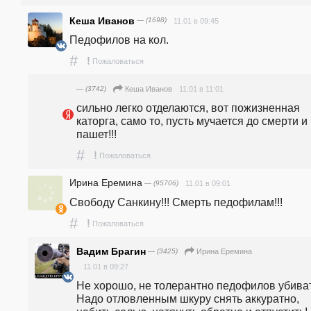
Кеша Иванов
— (1698)
11.01 в 09:45
Педофилов на кол.
#
!
Пожаловаться
— (3742)
11.01 в 11:01
Кеша Иванов
сильно легко отделаются, вот пожизненная 
каторга, само то, пусть мучается до смерти и 
пашет!!!
#
!
Пожаловаться
Ирина Еремина
— (95706)
11.01 в 09:01
Свободу Санкину!!! Смерть педофилам!!!
#
!
Пожаловаться
Вадим Брагин
— (3425)
Ирина Еремина
11.01 в 09:27
Не хорошо, не толерантно педофилов убивать
Надо отловленным шкуру снять аккуратно, 