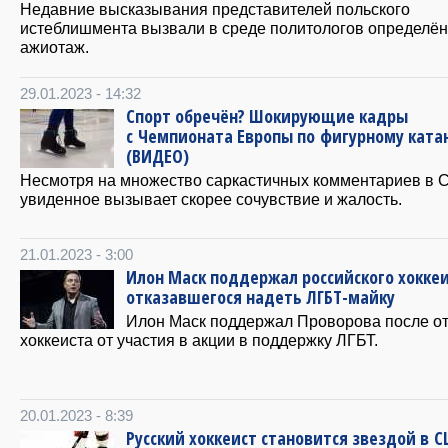
Недавние высказывания представителей польского
истеблишмента вызвали в среде политологов определё
ажиотаж.
29.01.2023 - 14:32
Спорт обречён? Шокирующие кадры
с Чемпионата Европы по фигурному кат
(ВИДЕО)
Несмотря на множество саркастичных комментариев в С
увиденное вызывает скорее сочувствие и жалость.
21.01.2023 - 3:00
Илон Маск поддержал российского хоккеи
отказавшегося надеть ЛГБТ-майку
Илон Маск поддержал Проворова после от
хоккеиста от участия в акции в поддержку ЛГБТ.
20.01.2023 - 8:39
Русский хоккеист становится звездой в С