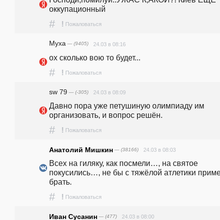
оккупационный 
#
!
Пожаловаться
Муха
— (9405)
24.03 в 08:16
ох сколько вою то будет...
#
!
Пожаловаться
sw 79
— (-305)
24.03 в 08:09
Давно пора уже петушиную олимпиаду им 
организовать, и вопрос решён.
#
!
Пожаловаться
Анатолий Мишкин
— (38166)
24.03 в 08:03
Всех на гиляку, как посмели…, на святое 
покусились…, не бы с тяжёлой атлетики приме
брать. 
#
!
Пожаловаться
Иван Сусанин
— (477)
24.03 в 08:00