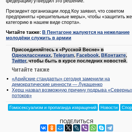
федераций) утвердил это решение.
Президент организации лорд Коу заявил, что советом
предприняты «решительные меры», чтобы «защитить ж
категорию в нашем виде спорта».
Читайте также:
В Пентагоне жалуются на нежелание
молодёжи служить в армии
Присоединяйтесь к «Русской Весне» в
Одноклассниках
,
Telegram
,
Facebook
,
ВКонтакте
,
Twitter
, чтобы быть в курсе последних новостей.
Читайте также
«Арийские стандарты» сегодня заменили на
демократические ценности — Лукашенко
Херш назвал возможную причину подрыва «Северны
потоков»
Гомосексуализм и пропаганда извращений
Новости
Спор
ПОДЕЛИТЬСЯ