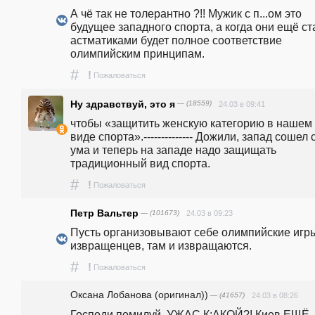
А чё так не толерантно ?!! Мужик с п...ом это 
будущее западного спорта, а когда они ещё ста
астматиками будет полное соответствие 
олимпийским принципам.
#
!
Пожаловаться
Ну здравствуй, это я
— (18559)
24.03 в 09:41
чтобы «защитить женскую категорию в нашем 
виде спорта».-------------- Дожили, запад сошел с
ума и теперь на западе надо защищать 
традиционный вид спорта. 
#
!
Пожаловаться
Петр Вальтер
— (101673)
24.03 в 09:23
Пусть организовывают себе олимпийские игры
извращенцев, там и извращаются.
#
!
Пожаловаться
Оксана Лобанова (оригинал))
— (41657)
24.03 в 08:26
Господи,помилуй..УЖАС К;АКОЙ?! Киев ЕЩЁ 