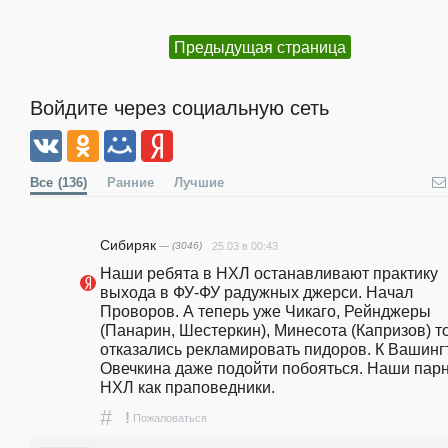
Предыдущая страница
Войдите через социальную сеть
Все
(136)
Ранние
Лучшие
Сибиряк
— (3046)
25.03 в 00:43
Наши ребята в НХЛ останавливают практику 
выхода в ФУ-ФУ радужных джерси. Начал 
Проворов. А теперь уже Чикаго, Рейнджеры 
(Панарин, Шестеркин), Минесота (Капризов) то
отказались рекламировать пидоров. К Вашингт
Овечкина даже подойти побояться. Наши парни
НХЛ как праповедники.
#
!
Пожаловаться