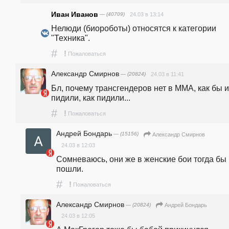
Иван Иванов
— (40709)
24.03 в 13:14
Нелюди (биороботы) относятся к категории 
"Техника".
#
!
Пожаловаться
Александр Смирнов
— (20824)
24.03 в 11:41
Бл, почему трансгендеров нет в ММА, как бы и
пидили, как пидили...
#
!
Пожаловаться
Андрей Бондарь
— (15156)
Александр Смирнов
24.03 в 12:03
Сомневаюсь, они же в женские бои тогда бы 
пошли.
#
!
Пожаловаться
Александр Смирнов
— (20824)
Андрей Бондарь
24.03 в 12:05