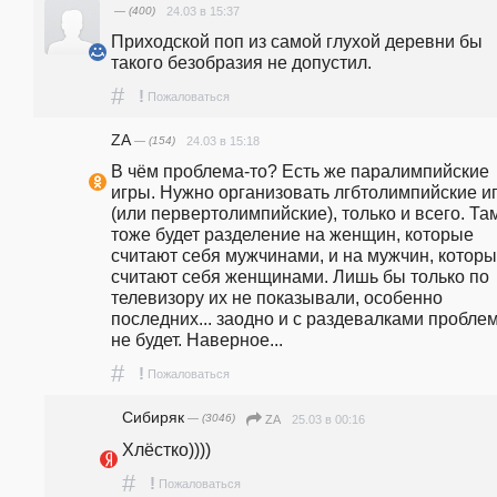
— (400)
24.03 в 15:37
Приходской поп из самой глухой деревни бы 
такого безобразия не допустил.
#
!
Пожаловаться
ZA
— (154)
24.03 в 15:18
В чём проблема-то? Есть же паралимпийские 
игры. Нужно организовать лгбтолимпийские иг
(или первертолимпийские), только и всего. Там
тоже будет разделение на женщин, которые 
считают себя мужчинами, и на мужчин, которы
считают себя женщинами. Лишь бы только по 
телевизору их не показывали, особенно 
последних... заодно и с раздевалками проблем
не будет. Наверное...
#
!
Пожаловаться
Сибиряк
— (3046)
25.03 в 00:16
ZA
Хлёстко))))
#
!
Пожаловаться