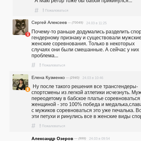
А МакГрегор тоже бы бабой прикинулся...
#
!
Пожаловаться
Сергей Алексеев
— (70049)
24.03 в 11:25
Почему-то раньше додумались разделить спорт
гендерному признаку и существовали мужские 
женские соревнования. Только в некоторых 
случаях они были смешанные. А сейчас у них 
проблема...
#
!
Пожаловаться
Елена Кузменко
— (2940)
24.03 в 10:46
 Ну после такого решения все трансгендеры- 
спортсмены из легкой атлетики исчезнуть. Муж
переодетому в бабское платье соревноваться 
женщиной - это 100% победа и медалька,слава,
с мужиков соревноваться это уже печалька. Во
эти петухи и ринулись все в женские виды спор
#
!
Пожаловаться
Александр Озеров
— (999)
24.03 в 09:54