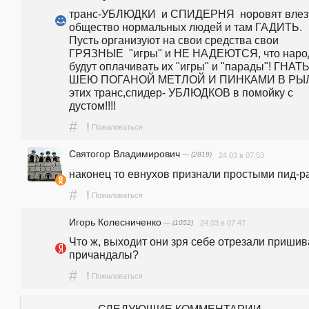
транс-УБЛЮДКИ  и СПИДЕРНЯ  норовят влезт
общество нормальных людей и там ГАДИТЬ. 
Пусть организуют на свои средства свои 
ГРЯЗНЫЕ  "игры" и НЕ НАДЕЮТСЯ, что наро
будут оплачивать их "игры" и "парады"! ГНАТЬ
ШЕЮ ПОГАНОЙ МЕТЛОЙ И ПИНКАМИ В РЫЛ
этих транс,спидер- УБЛЮДКОВ в помойку с 
дустом!!!!
#
!
Пожаловаться
Святогор Владимирович
— (2819)
24.03 в 07:53
наконец то евнухов признали простыми пид-р
#
!
Пожаловаться
Игорь Колесниченко
— (1052)
24.03 в 07:47
Что ж, выходит они зря себе отрезали пришив
причандалы?
#
!
Пожаловаться