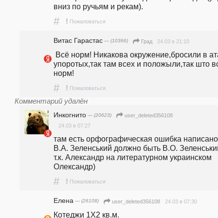
вниз по ручьям и рекам).
#
!
Пожаловаться
Витас Гарастас
— (10366)
24.03 в 21:10
Град
 Всё норм! Никакова окружение,бросили в атаку 
упоротых,так там всех и положыли,так што вс
норм!                    
#
!
Пожаловаться
Комментарий удалён
Инкогнито
— (20623)
user_deleted356108
24.03 в 07:27
там есть орфографическая ошибка написано 
В.А. Зеленський должно быть В.О. Зеленський
т.к. Александр на литературном украинском 
Олександр) 
#
!
Пожаловаться
Елена
— (26108)
24.03 в 07:30
user_deleted356108
Котеджи 1X2 кв.м.