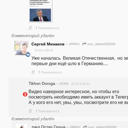
#
!
Пожаловаться
Комментарий удалён
Сергей Минаков
— (46561)
user_deleted358266
24.03 в 08:43
Уже началась  Великая Отечественная,  но зе
первые дни ещё шло в Германию....
#
!
Пожаловаться
Tikhon Doroga
— (5165)
24.03 в 06:51
Видео наверное интересное, но чтобы его 
посмотреть необходимо иметь аккаунт в Телегр
А у кого его нет, увы, увы, посмотрите его не в
#
!
Пожаловаться
Комментарий удалён
дзед Остап Груша
— (30621)
user_deleted395008