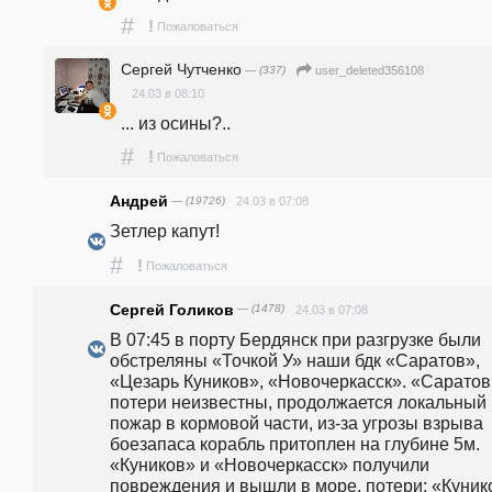
#
!
Пожаловаться
Сергей Чутченко
— (337)
user_deleted356108
24.03 в 08:10
... из осины?..
#
!
Пожаловаться
Андрей
— (19726)
24.03 в 07:08
Зетлер капут!
#
!
Пожаловаться
Сергей Голиков
— (1478)
24.03 в 07:08
В 07:45 в порту Бердянск при разгрузке были 
обстреляны «Точкой У» наши бдк «Саратов», 
«Цезарь Куников», «Новочеркасск». «Саратов»
потери неизвестны, продолжается локальный 
пожар в кормовой части, из-за угрозы взрыва 
боезапаса корабль притоплен на глубине 5м.  
«Куников» и «Новочеркасск» получили 
повреждения и вышли в море, потери: «Кунико