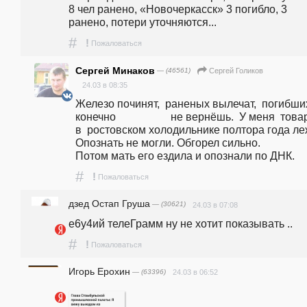
8 чел ранено, «Новочеркасск» 3 погибло, 3 
ранено, потери уточняются... 
#
!
Пожаловаться
Сергей Минаков
— (46561)
Сергей Голиков
24.03 в 08:35
Железо починят,  раненых вылечат,  погибших
конечно                    не вернёшь.  У меня  това
в  ростовском холодильнике полтора года лежа
Опознать не могли. Обгорел сильно.               
Потом мать его ездила и опознали по ДНК.
#
!
Пожаловаться
дзед Остап Груша
— (30621)
24.03 в 07:08
е6у4ий телеГрамм ну не хотит показывать ..
#
!
Пожаловаться
Игорь Ерохин
— (63396)
24.03 в 06:52