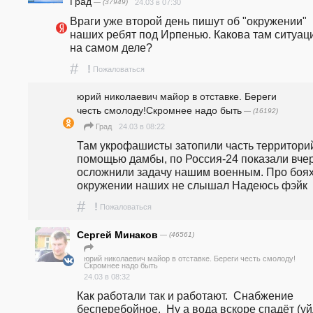
Град
— (37949)
24.03 в 07:30
Враги уже второй день пишут об "окружении" 
наших ребят под Ирпенью. Какова там ситуаци
на самом деле?
#
!
Пожаловаться
юрий николаевич майор в отставке. Береги
честь смолоду!Скромнее надо быть
— (16192)
24.03 в 08:22
Град
Там укрофашисты затопили часть территорий
помощью дамбы, по Россия-24 показали вчер
осложнили задачу нашим военным. Про боях 
окружении наших не слышал Надеюсь фэйк
#
!
Пожаловаться
Сергей Минаков
— (46561)
юрий николаевич майор в отставке. Береги честь смолоду!
Скромнее надо быть
24.03 в 08:32
Как работали так и работают.  Снабжение  
бесперебойное.  Ну а вода вскоре спадёт (уй