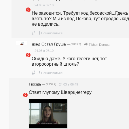
24.03 в 07:10
Не заводится. Требует код бесовской...Гдежь 
взять то? Мы из под Пскова, тут отродясь код
не водились..
#
!
Пожаловаться
дзед Остап Груша
— (30621)
Tikhon Doroga
24.03 в 07:10
Обидно даже. У кого телеги нет, тот 
второсортный штоль?
#
!
Пожаловаться
Гвоздь
— (73519)
24.03 в 06:49
Ответ глупому Шварцнеггеру