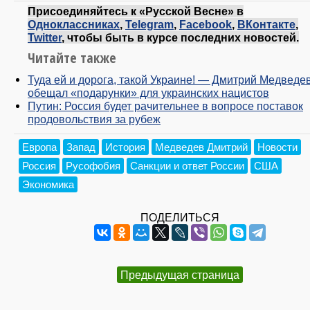
Присоединяйтесь к «Русской Весне» в
Одноклассниках
,
Telegram
,
Facebook
,
ВКонтакте
,
Twitter
, чтобы быть в курсе последних новостей.
Читайте также
Туда ей и дорога, такой Украине! — Дмитрий Медведе
обещал «подарунки» для украинских нацистов
Путин: Россия будет рачительнее в вопросе поставок
продовольствия за рубеж
Европа
Запад
История
Медведев Дмитрий
Новости
Россия
Русофобия
Санкции и ответ России
США
Экономика
ПОДЕЛИТЬСЯ
Предыдущая страница