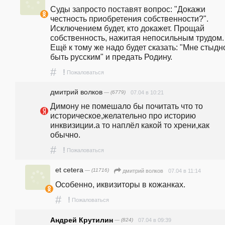
Суды запросто поставят вопрос: "Докажи 
честность приобретения собственности?". 
Исключением будет, кто докажет. Прощай 
собственность, нажитая непосильным трудом. 
Ещё к тому же надо будет сказать: "Мне стыдно
быть русским" и предать Родину.
#
!
Пожаловаться
дмитрий волков
— (6779)
07.04 в 10:21
Димону не помешало бы почитать что то 
историческое,желательно про историю 
инквизиции.а то наплёл какой то хрени,как 
обычно.
#
!
Пожаловаться
et cetera
— (11716)
07.04 в 11:14
дмитрий волков
Особенно, иквизиторы в кожанках.
#
!
Пожаловаться
Андрей Крутилин
— (824)
07.04 в 09:39