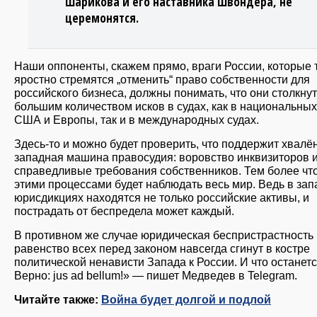
Шарикова и его наставника Швондера, не
церемонятся.
Наши оппоненты, скажем прямо, враги России, которые 
яростно стремятся „отменить“ право собственности для
российского бизнеса, должны понимать, что они столкнут
большим количеством исков в судах, как в национальных
США и Европы, так и в международных судах.
Здесь-то и можно будет проверить, что поддержит хвалё
западная машина правосудия: воровство инквизиторов 
справедливые требования собственников. Тем более что
этими процессами будет наблюдать весь мир. Ведь в за
юрисдикциях находятся не только российские активы, и
пострадать от беспредела может каждый.
В противном же случае юридическая беспристрастность 
равенство всех перед законом навсегда сгинут в костре
политической ненависти Запада к России. И что останет
Верно: jus ad bellum!» — пишет Медведев в Telegram.
Читайте также:
Война будет долгой и подлой