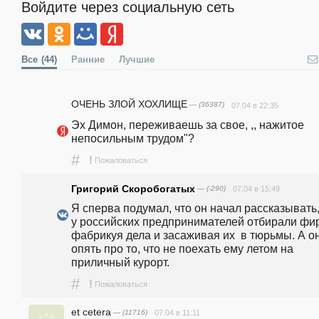
Войдите через социальную сеть
Все
(44)
Ранние
Лучшие
ОЧЕНЬ ЗЛОЙ ХОХЛИЩЕ
— (36387)
07.04 в 22:35
Эх Димон, переживаешь за свое, ,, нажитое 
непосильным трудом"? 
#
!
Пожаловаться
Григорий Скоробогатых
— (-290)
07.04 в 15:49
Я сперва подумал, что он начал рассказывать, 
у российских предпринимателей отбирали фир
фабрикуя дела и засаживая их  в тюрьмы. А он
опять про то, что не поехать ему летом на 
приличный курорт.
#
!
Пожаловаться
et cetera
— (11716)
07.04 в 11:11