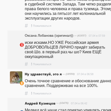
в судебной системе Запада. Там четко разделя
права белого человека и права туземца. Этому
они научились за пятьсот лет колониальной 
эксплуатации других народов. 
#
!
Пожаловаться
Оксана Лобанова (оригинал))
— (41657)
07.04 в 07:59
иски исками.НО УЖЕ Российская армия 
ДОБРОВОЛЬЦЕВ ЛИЧНО придёт забирать 
своё.Шо. в первый раз.чы шо? Киев ЕЩЁ 
оккупационный
#
!
Пожаловаться
Ну здравствуй, это я
— (18559)
07.04 в 06:58
Очень точное сравнение и обоснование данног
сравнения. Поддерживаю на все 100%.
#
!
Пожаловаться
Андрей Кузнецов
— (10476)
07.04 в 06:42
Медвед всё чаще стал приятно удивлять своим