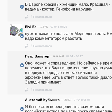
В Европе красивых женщин мало. Красивая - 
ведьма - костер. Генофонд нарушен.
#
!
Пожаловаться
Elvi Es
— (1548)
07.04 в 08:26
ну хоть какая-то польза от Медведева есть. Ем
надо комментатором работать
#
!
Пожаловаться
Петр Вальтер
— (101673)
07.04 в 08:17
Оно, может, и справедливо. Но сейчас не врем
перечислять обиды и притеснения, нужно дума
в первую очередь о том, как сильнее и 
эффективнее бить в ответ. Только такой диалог
Запад и принимает.
#
!
Пожаловаться
Анатолий Кубышко
— (2012)
07.04 в 08:08
Я бы не стал переоценивать возможности 
российских истцов по части поска справедливо