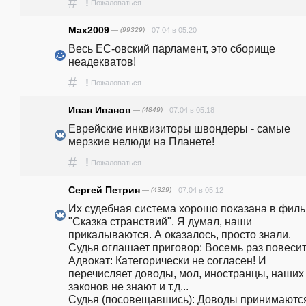
#
!
Пожаловаться
Max2009
— (99329)
07.04 в 05:20
Весь ЕС-овский парламент, это сборище 
неадекватов!
#
!
Пожаловаться
Иван Иванов
— (4849)
07.04 в 05:18
Еврейские инквизиторы швондеры - самые 
мерзкие нелюди на Планете! 
#
!
Пожаловаться
Сергей Петрин
— (4329)
07.04 в 05:12
Их судебная система хорошо показана в филь
"Сказка странствий". Я думал, наши 
прикалываются. А оказалось, просто знали.                                                 
Судья оглашает приговор: Восемь раз повесить!                                                                                             
Адвокат: Категорически не согласен! И 
перечисляет доводы, мол, иностранцы, наших 
законов не знают и т.д...                                                                                            
Судья (посовещавшись): Доводы принимаются