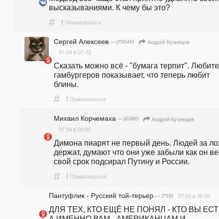
высказываниями. К чему бы это?
#
!
Пожаловаться
Сергей Алексеев
— (70049)
Андрей Кузнецов
07.04 в 07:42
Сказать можно всё - "бумага терпит". Любите
гамбургеров показывает, что теперь любит 
блины.
#
!
Пожаловаться
Михаил Корчемаха
— (2286)
Андрей Кузнецов
07.04 в 08:00
Димона пиарят не первый день. Людей за лох
держат, думают что они уже забыли как он вес
свой срок подсирал Путину и России.
#
!
Пожаловаться
Пантуфлик - Русский той-терьер
— (755)
07.04 в 06:05
ДЛЯ ТЕХ, КТО ЕЩЁ НЕ ПОНЯЛ - КТО ВЫ ЕСТЬ!                                                   
А ИМЕННО ВАМ - АМЕРИКАНЦАМ И 