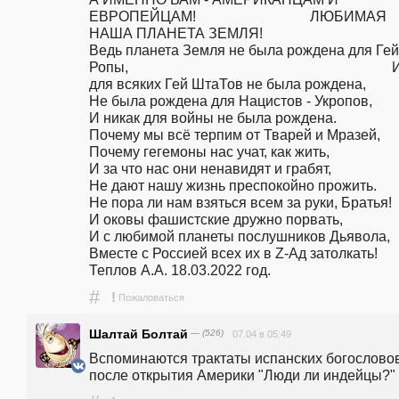
ЕВРОПЕЙЦАМ!                                ЛЮБИМАЯ 
НАША ПЛАНЕТА ЗЕМЛЯ!                                                                     
Ведь планета Земля не была рождена для Гей 
Ропы,                                                                          И
для всяких Гей ШтаТов не была рождена,                                                                     
Не была рождена для Нацистов - Укропов,                                                                   
И никак для войны не была рождена.                                                                    
Почему мы всё терпим от Тварей и Мразей,                                                          
Почему гегемоны нас учат, как жить,                                                                          
И за что нас они ненавидят и грабят,                                                                               
Не дают нашу жизнь преспокойно прожить.                                                                         
Не пора ли нам взяться всем за руки, Братья!                                                  
И оковы фашистские дружно порвать,                                                                         
И с любимой планеты послушников Дьявола,                                                          
Вместе с Россией всех их в Z-Ад затолкать!                                                 
Теплов А.А. 18.03.2022 год.
#
!
Пожаловаться
Шалтай Болтай
— (526)
07.04 в 05:49
Вспоминаются трактаты испанских богословов
после открытия Америки "Люди ли индейцы?"