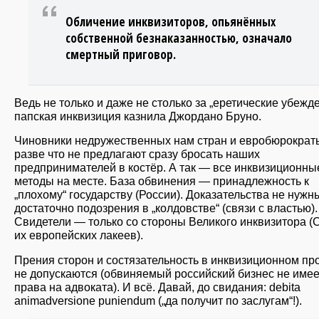
Обличение инквизиторов, опьянённых
собственной безнаказанностью, означало
смертный приговор.
Ведь не только и даже не столько за „еретические убежд
папская инквизиция казнила Джордано Бруно.
Чиновники недружественных нам стран и евробюрократ
разве что не предлагают сразу бросать наших
предпринимателей в костёр. А так — все инквизиционны
методы на месте. База обвинения — принадлежность к
„плохому“ государству (России). Доказательства не нужн
достаточно подозрения в „колдовстве“ (связи с властью).
Свидетели — только со стороны Великого инквизитора 
их европейских лакеев).
Прения сторон и состязательность в инквизиционном пр
не допускаются (обвиняемый российский бизнес не имее
права на адвоката). И всё. Давай, до свидания: debita
animadversione puniendum („да получит по заслугам“!).