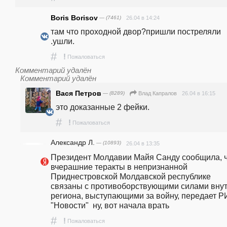
Boris Borisov
— (7461)
26.04 в 14:24
там что проходной двор?пришли постреляли 
.ушли.
#
!
Пожаловаться
Комментарий удалён
Комментарий удалён
Вася Петров
— (8289)
26.04 в 16:15
Влад Капралов
это доказанные 2 фейки.
#
!
Пожаловаться
Александр Л.
— (10893)
26.04 в 13:35
Президент Молдавии Майя Санду сообщила, ч
вчерашние теракты в непризнанной 
Приднестровской Молдавской республике 
связаны с противоборствующими силами внут
региона, выступающими за войну, передает Р
"Новости"  ну, вот начала врать
#
!
Пожаловаться