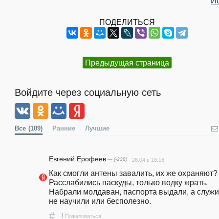
И
ПОДЕЛИТЬСЯ
Предыдущая страница
Войдите через социальную сеть
Все
(109)
Ранние
Лучшие
Евгений Ерофеев
— (-238)
26.04 в 18:16
Как смогли антены завалить, их же охраняют? 
Расслабились паскуды, только водку жрать. 
Набрали молдаван, паспорта выдали, а служит
не научили или бесполезно. 
#
!
Пожаловаться