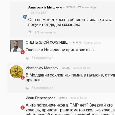
Анатолий Мишкин
— (38166)
Александр Л.
26.04 в 13:37
Она не может хохлов обвинить, иначе атата 
получит от дядей смзапада.
#
!
Пожаловаться
ОЧЕНЬ ЗЛОЙ ХОХЛИЩЕ
— (36387)
26.04 в 13:28
Одессе и Николаеву приготовиться...
#
!
Пожаловаться
Viacheslav Morozov
— (3234)
26.04 в 13:13
В Молдавии хохлов как гамна в гальюне, оттуда
пришли. 
#
!
Пожаловаться
Иван Переверзев
— (8183)
26.04 в 13:10
А что пограничников в ПМР нет? Заезжай кто 
хочешь, привози гранатомётов сколько хочешь
обстреливай что хочешь и уезжай куда хочешь..