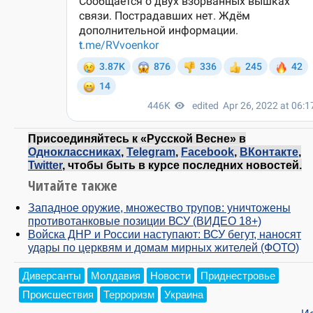
Присоединяйтесь к «Русской Весне» в
Одноклассниках
,
Telegram
,
Facebook
,
ВКонтакте
,
Twitter
, чтобы быть в курсе последних новостей.
Читайте также
Западное оружие, множество трупов: уничтожены
противотанковые позиции ВСУ (ВИДЕО 18+)
Войска ДНР и России наступают: ВСУ бегут, наносят
удары по церквям и домам мирных жителей (ФОТО)
Диверсанты
Молдавия
Новости
Приднестровье
Происшествия
Терроризм
Украина