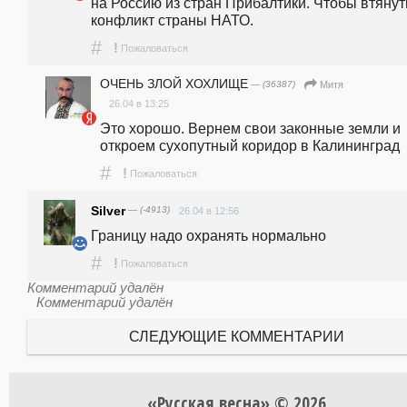
на Россию из стран Прибалтики. Чтобы втянуть
конфликт страны НАТО. 
#
!
Пожаловаться
ОЧЕНЬ ЗЛОЙ ХОХЛИЩЕ
— (36387)
Митя
26.04 в 13:25
Это хорошо. Вернем свои законные земли и 
откроем сухопутный коридор в Калининград
#
!
Пожаловаться
Silver
— (-4913)
26.04 в 12:56
Границу надо охранять нормально
#
!
Пожаловаться
Комментарий удалён
Комментарий удалён
СЛЕДУЮЩИЕ КОММЕНТАРИИ
«Русская весна» © 2026