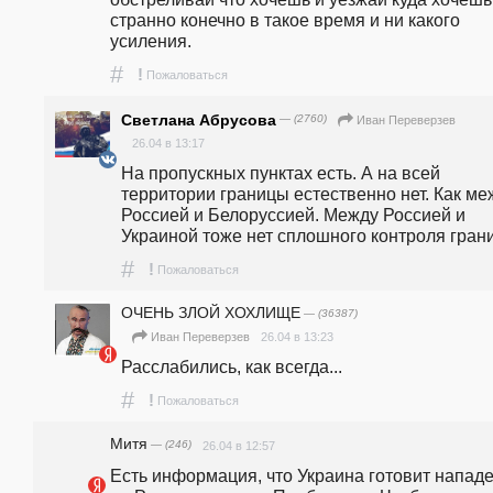
странно конечно в такое время и ни какого 
усиления.
#
!
Пожаловаться
Светлана Абрусова
— (2760)
Иван Переверзев
26.04 в 13:17
На пропускных пунктах есть. А на всей 
территории границы естественно нет. Как меж
Россией и Белоруссией. Между Россией и 
Украиной тоже нет сплошного контроля гран
#
!
Пожаловаться
ОЧЕНЬ ЗЛОЙ ХОХЛИЩЕ
— (36387)
26.04 в 13:23
Иван Переверзев
Расслабились, как всегда...
#
!
Пожаловаться
Митя
— (246)
26.04 в 12:57
Есть информация, что Украина готовит нападе