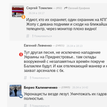
Сергей Томилин
— (952)
Евгений Ерофеев
26.04 в 19:17
Идиот, кто их охраняет, один охранник на КПП
Жопу с дивана подними и сходи на ближайши
телецентр, через монитор плохо видно!
#
!
Пожаловаться
Евгений Левченко
— (24821)
26.04 в 18:13
Тут другая песня, не исключено нападение 
Украины на Приднестровье.. там склады 
вооружений с незапамятных времён покруче 
Балаклеи будут. И как отвлекающий маневр и к
захват арсеналов с бк.
#
!
Пожаловаться
Борис Калиниченко
— (15865)
26.04 в 14:42
Укронацисты везде лезут. Уничтожать их гадов 
полностью.
#
!
Пожаловаться