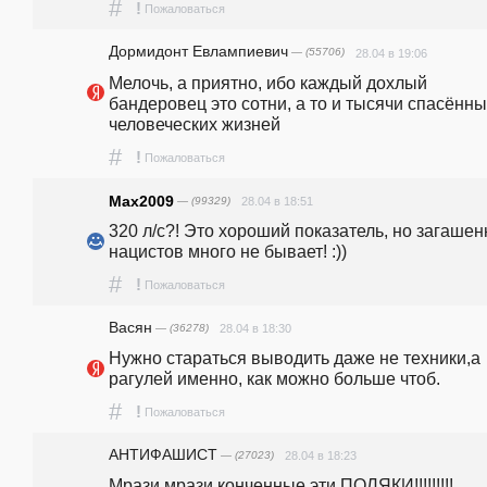
#
!
Пожаловаться
Дормидонт Евлампиевич
— (55706)
28.04 в 19:06
Мелочь, а приятно, ибо каждый дохлый 
бандеровец это сотни, а то и тысячи спасённы
человеческих жизней 
#
!
Пожаловаться
Max2009
— (99329)
28.04 в 18:51
320 л/с?! Это хороший показатель, но загашен
нацистов много не бывает! :))
#
!
Пожаловаться
Васян
— (36278)
28.04 в 18:30
Нужно стараться выводить даже не техники,а 
рагулей именно, как можно больше чтоб.
#
!
Пожаловаться
АНТИФАШИСТ
— (27023)
28.04 в 18:23
Мрази мрази конченные эти ПОЛЯКИ!!!!!!!!! 