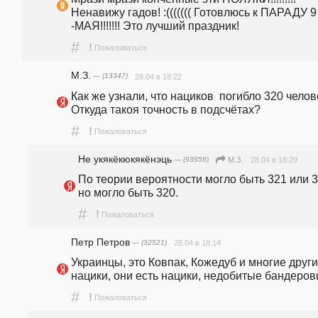
Ненавижу гадов! :((((((( Готовлюсь к ПАРАДУ 9 
-МАЯ!!!!!!! Это лучший праздник! 
#
!
Пожаловаться
М.З.
— (13347)
28.04 в 18:22
Как же узнали, что нациков  погибло 320 челов
Откуда такоя точность в подсчётах?
#
!
Пожаловаться
Не укякёкюкякёнэць
— (93956)
28.04 в 18:29
М.З.
По теории вероятности могло быть 321 или 31
но могло быть 320.
#
!
Пожаловаться
Петр Петров
— (32521)
28.04 в 18:14
Украинцы, это Ковпак, Кожедуб и многие другие
нацики, они есть нацики, недобитые бандеров
#
!
Пожаловаться