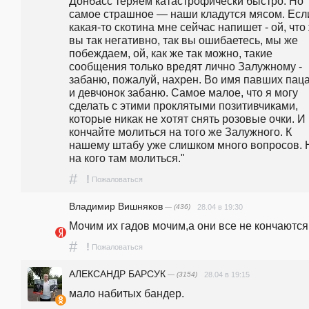
Донбасс теряем катастрофически быстро. Но 
самое страшное — наши кладутся мясом. Если
какая-то скотина мне сейчас напишет - ой, что 
вы так негативно, так вы ошибаетесь, мы же 
побеждаем, ой, как же так можно, такие 
сообщения только вредят лично Залужному - 
забаню, пожалуй, нахрен. Во имя павших паца
и девчонок забаню. Самое малое, что я могу 
сделать с этими проклятыми позитивчиками, 
которые никак не хотят снять розовые очки. И 
кончайте молиться на того же Залужного. К 
нашему штабу уже слишком много вопросов. Н
на кого там молиться." 
#
!
Пожаловаться
Владимир Вишняков
— (436)
28.04 в 19:30
Мочим их гадов мочим,а они все не кончаются
#
!
Пожаловаться
АЛЕКСАНДР БАРСУК
— (3154)
28.04 в 19:15
мало набитых бандер.