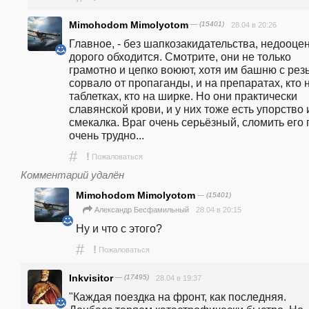
Mimohodom Mimolyotom
— (15401)
28.04 в 20:26
Главное, - без шапкозакидательства, недооцен
дорого обходится. Смотрите, они не только 
грамотно и цепко воюют, хотя им башню с резь
сорвало от пропаганды, и на препаратах, кто н
таблетках, кто на ширке. Но они практически 
славянской крови, и у них тоже есть упорство и
смекалка. Враг очень серьёзный, сломить его п
очень трудно...
#
!
Пожаловаться
Комментарий удалён
Mimohodom Mimolyotom
— (15401)
28.04 в 20:15
Александр Бесфамильный
Ну и что с этого?
#
!
Пожаловаться
Inkvisitor
— (17495)
28.04 в 19:37
"Каждая поездка на фронт, как последняя. 