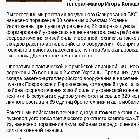
генерал-майор Игорь Конаш
Высокоточными ракетами воздушного базирования ВКС
нанесено поражение 38 военным объектам Украины.
Уничтожены три пункта управления, 22 опорных пункта
формирований украинских националистов, семь районо
сосредоточения живой силы и военной техники, а также
складов ракетно-артиллерийского вооружения, боеприпа
горючего в районах населенных пунктов Александровка,
Гусаровка, Долгенькое и Барвенково.
Оперативно-тактической и армейской авиацией ВКС Рос
поражены 76 военных объектов Украины. Среди них: дв
склада ракетно-артиллерийского вооружения в населен
пунктах Покровское и Гороховское, командный пункт, а т
района сосредоточения живой силы и украинской военн
техники. В результате ударов уничтожены свыше 320 че
личного состава и 35 единиц бронетехники и автомобиле
Ракетными войсками в течение дня уничтожена украинск
пусковая установка тактического ракетного комплекса «Т
У», нанесено поражение двум районам сосредоточения
силы и военной техники.