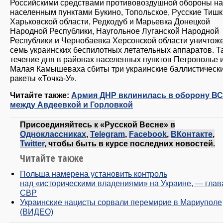
Российскими средствами противовоздушной обороны н
населенным пунктами Букино, Топольское, Русские Тишк
Харьковской области, Редкодуб и Марьевка Донецкой
Народной Республики, Наугольное Луганской Народной
Республики и Чернобаевка Херсонской области уничтож
семь украинских беспилотных летательных аппаратов. Т
течение дня в районах населенных пунктов Петрополье 
Малая Камышеваха сбиты три украинские баллистическ
ракеты «Точка-У».
Читайте также:
Армия ДНР вклинилась в оборону В
между Авдеевкой и Горловкой
Присоединяйтесь к «Русской Весне» в
Одноклассниках
,
Telegram
,
Facebook
,
ВКонтакте
,
Twitter
, чтобы быть в курсе последних новостей.
Читайте также
Польша намерена установить контроль
над «историческими владениями» на Украине, — глав
СВР
Украинские нацисты сорвали перемирие в Мариуполе
(ВИДЕО)