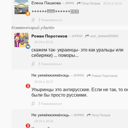
Елена Пашкова
— (8006)
28.04 в 18:16
Петр Петров
++++++!!!!!!!++++++))))))
#
!
Пожаловаться
Комментарий удалён
Роман Поротиков
— (19322)
user_deleted355663
28.04 в 18:22
скажем так- украинцы- это как уральцы или 
сибиряки) ... поморы...
#
!
Пожаловаться
Не укякёкюкякёнэць
— (93956)
Роман Поротиков
28.04 в 18:27
Упыринцы это антирусские. Если не так, то он
были бы просто русскими.
#
!
Пожаловаться
Не укякёкюкякёнэць
— (93956)
Петр Петров
28.04 в 18:26