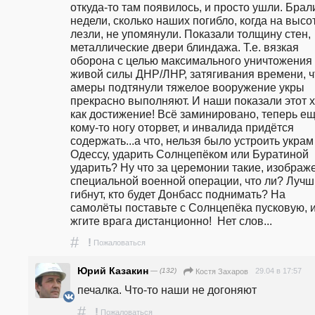
откуда-то там появилось, и просто ушли. Брали
недели, сколько наших погибло, когда на высот
лезли, не упомянули. Показали толщину стен, 
металлические двери блиндажа. Т.е. вязкая 
оборона с целью максимального уничтожения 
живой силы ДНР/ЛНР, затягивания времени, чт
амеры подтянули тяжелое вооружение укры 
прекрасно выполняют. И наши показали этот х
как достижение! Всё заминировано, теперь ещ
кому-то ногу оторвет, и инвалида придётся 
содержать...а что, нельзя было устроить украм 
Одессу, ударить Солнцепёком или Буратиной 
ударить? Ну что за церемонии такие, изображе
специальной военной операции, что ли? Лучш
гибнут, кто будет Донбасс поднимать? На 
самолёты поставьте с Солнцепёка пусковую, и
жгите врага дистанционно!  Нет слов...
#
!
Пожаловаться
Юрий Казакин
— (132)
29.04 в 17:57
Костя Захаров
печалка. Что-то наши не догоняют
#
!
Пожаловаться