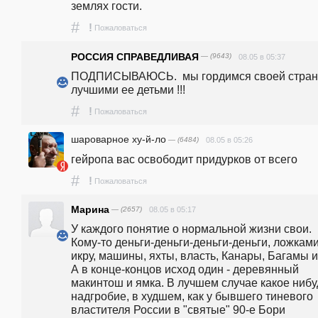
землях гости.
#
!
Пожаловаться
РОССИЯ СПРАВЕДЛИВАЯ
— (9643)
08.05 в 05:37
ПОДПИСЫВАЮСЬ.  мы гордимся своей страно
лучшими ее детьми !!!
#
!
Пожаловаться
шароварное ху-й-ло
— (6484)
08.05 в 05:26
гейропа вас освободит придурков от всего
#
!
Пожаловаться
Марина
— (2657)
08.05 в 05:17
У каждого понятие о нормальной жизни свои. 
Кому-то деньги-деньги-деньги-деньги, ложками
икру, машины, яхты, власть, Канары, Багамы и т
А в конце-концов исход один - деревянный 
макинтош и ямка. В лучшем случае какое нибуд
надгробие, в худшем, как у бывшего тиневого 
властителя России в "святые" 90-е Бори 