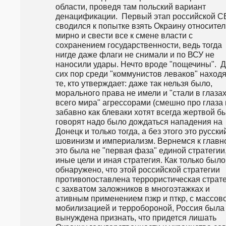
области, проведя там польский вариант 
денацификации.  Первый этап российской С
сводился к попытке взять Окраину относител
мирно и свести все к смене власти с 
сохранением государственности, ведь тогда 
нигде даже флаги не снимали и по ВСУ не 
наносили удары. Нечто вроде "пощечины".  Д
сих пор среди "коммунистов леваков" находя
те, кто утверждает: даже так нельзя было, 
морального права не имели и "стали в глазах
всего мира" агрессорами (смешно про глаза и
забавно как блеваки хотят всегда жертвой быт
говорят надо было дождаться нападения на 
Донецк и только тогда, а без этого это русский
шовинизм и империализм. Вернемся к главно
это была не "первая фаза" единой стратегии, 
иные цели и иная стратегия. Как только было 
обнаружено, что этой российской стратегии 
противопоставлена террористическая страте
с захватом заложников в многоэтажках и 
ативным применением пзкр и пткр, с массово
мобилизацией и терробороной, Россия была 
вынуждена признать, что придется лишать 