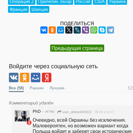
Операция Z
Прилепин Захар
Россия
США
Украина
Франция
Швеция
ПОДЕЛИТЬСЯ
Предыдущая страница
Войдите через социальную сеть
Все
(58)
Ранние
Лучшие
Комментарий удалён
PhD
— (6766)
08.05 в 13:17
user_deleted430222
Очевидно, всей Окраины без исключения. 
Маловероятен, но возможен вариант когда 
Польша войдет и заберет свои исторические 