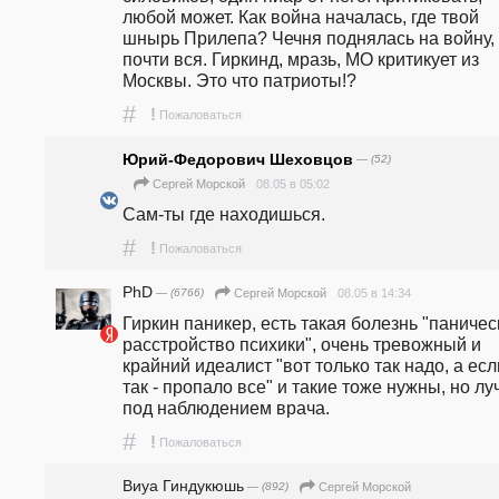
любой может. Как война началась, где твой 
шнырь Прилепа? Чечня поднялась на войну, 
почти вся. Гиркинд, мразь, МО критикует из 
Москвы. Это что патриоты!?
#
!
Пожаловаться
Юрий-Федорович Шеховцов
— (52)
08.05 в 05:02
Сергей Морской
Сам-ты где находишься.
#
!
Пожаловаться
PhD
— (6766)
08.05 в 14:34
Сергей Морской
Гиркин паникер, есть такая болезнь "паническ
расстройство психики", очень тревожный и 
крайний идеалист "вот только так надо, а если
так - пропало все" и такие тоже нужны, но лу
под наблюдением врача.  
#
!
Пожаловаться
Виуа Гиндукюшь
— (892)
Сергей Морской