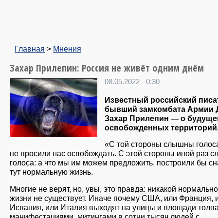
Главная
>
Мнения
Захар Прилепин: Россия не живёт одним днём
08.05.2022 - 0:30
Известный российский писа
бывший замкомбата Армии 
Захар Прилепин — о будущ
освобожденных территорий
«С той стороны слышны голос
не просили нас освобождать. С этой стороны иной раз 
голоса: а что мы им можем предложить, построили бы с
тут нормальную жизнь.
Многие не верят, но, увы, это правда: никакой нормальн
жизни не существует. Иначе почему США, или Франция, 
Испания, или Италия выходят на улицы и площади толп
манифестациями, митингами в сотни тысяч людей с