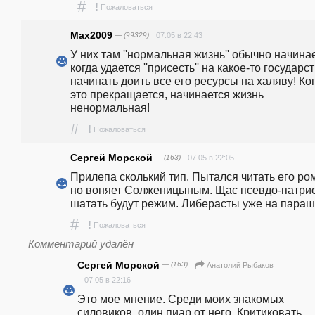
#
!
Пожаловаться
Max2009
— (99329)
07.05 в 22:43
У них там ''нормальная жизнь'' обычно начинае
когда удается ''присесть'' на какое-то государст
начинать доить все его ресурсы на халяву! Ког
это прекращается, начинается жизнь 
ненормальная!
#
!
Пожаловаться
Сергей Морской
— (163)
07.05 в 22:05
Прилепа сколький тип. Пытался читать его ром
но воняет Солженицыным. Щас псевдо-патрио
шатать будут режим. Либерасты уже на параш
#
!
Пожаловаться
Комментарий удалён
Сергей Морской
— (163)
Анатолий Рыбаков
07.05 в 22:16
Это мое мнение. Среди моих знакомых 
силовиков, один пиар от него. Критиковать, 