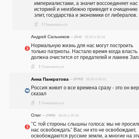
империалистами, а значит воссоединяет нас 
историей и неизбежно приведет к очищению 
элит, государства и экономики от либералов. 
#
!
Пожаловаться
Андрей Сальников
— (314)
08.05 в 06:44
Нормальную жизнь для нас могут построить 
только патриоты. Настало время когда власть 
#
!
Пожаловаться
Анна Панкратова
— (5763)
08.05 в 06:01
Россия живет о все времена сразу - это он вер
сказал
#
!
Пожаловаться
Олег
— (7806)
08.05 в 05:58
"С той стороны слышны голоса: мы не просили
нас освобождать" Вас ни кто не освобождает, 
освобождаются русские земли, а многие на эти