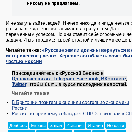
никому не предлагаем.
И не запутывайте людей. Ничего никогда и нигде нельзя
раз и навсегда. Россия занимается сразу всем. Да, с
переменным успехом. Но она ставит себе огромные и ч
задачи. И мы гордимся своей страной и лучшими ее деть
Читайте также:
«Русские земли должны вернуться в 
историческое русло»: Херсонская область хочет бы
частью России
Присоединяйтесь к «Русской Весне» в
Одноклассниках
,
Telegram
,
Facebook
,
ВКонтакте
,
Twitter
, чтобы быть в курсе последних новостей.
Читайте также
В Британии позитивно оценили состояние экономики
России
Россия по-прежнему соблюдает СНВ-3, признали в С
Донбасс
Европа
Запад
Испания
Италия
Новости