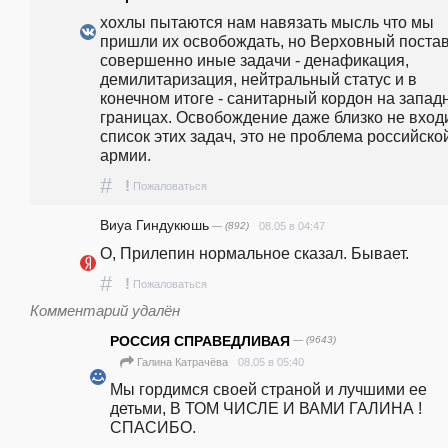
хохлы пытаются нам навязать мысль что мы 
пришли их освобождать, но Верховный постав
совершенно иные задачи - денафикация, 
демилитаризация, нейтральный статус и в 
конечном итоге - санитарный кордон на западн
границах. Освобождение даже близко не входи
список этих задач, это не проблема российской
армии.
#
!
Пожаловаться
Виуа Гиндукюшь
— (892)
08.05 в 04:47
О, Прилепин нормальное сказал. Бывает.
#
!
Пожаловаться
Комментарий удалён
РОССИЯ СПРАВЕДЛИВАЯ
— (9643)
08.05 в 05:40
Галина Катрачёва
Мы гордимся своей страной и лучшими ее 
детьми, В ТОМ ЧИСЛЕ И ВАМИ ГАЛИНА ! 
СПАСИБО. 