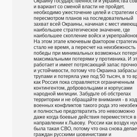
Окраину государственности и украинства сов
и вариант со сменой власти не пройдет, 
необходимо ужесточение целей и стратегии с
пересмотром планов на последовательный 
захват всей Окраины, начиная с мест имеющ
наибольшее стратегическое значение, где 
наибольшее скопление войск и укрепрайонов
На этом этапе ключевым фактором стратегии
стало не время, а пересчет на неизбежность 
победы при минимальных возможных потерях
максимальными потерями у противника. И эт
работает и имеет потрясающий запас прочнос
и устойчивости, потому что Окраина забрасы
трупами и потеряла уже под 50 тысяч, в то в
как Россия пока справляется ограниченным 
контингентом, добровольцами и корпусами 
народной милиции. Забудьте об обстрелах 
территории и не обращайте внимания - в ход
военных конфликтов такого рода это неизбеж
и полностью предотвратить это невозможно 
даже когда боевые действия переместятся в 
направлении к Львову.  России как воздух ну
была такая СВО, потому что она снова делает
граждан русскими шовинистами и 