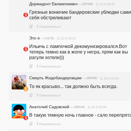
Дормидонт Евлампиевич
— (55706)
11.10 в 03:42
Грязные вонючие бандеровские ублюдки сами 
себя обстреливают 
#
!
Пожаловаться
Это я
— (-1172)
11.10 в 03:15
Ильичь с лампочкой декомунизировался.Вот 
теперь темно как в жопе у негра, прям как вы 
рагули хотели))) 
#
!
Пожаловаться
Смерть Жидобандеровцам
— (32446)
11.10 в 03:14
То як красыво... так должно быть всегда.
#
!
Пожаловаться
Анатолий Садовский
— (28214)
11.10 в 03:04
В такую темную ночь главное - сало перепрята
#
!
Пожаловаться