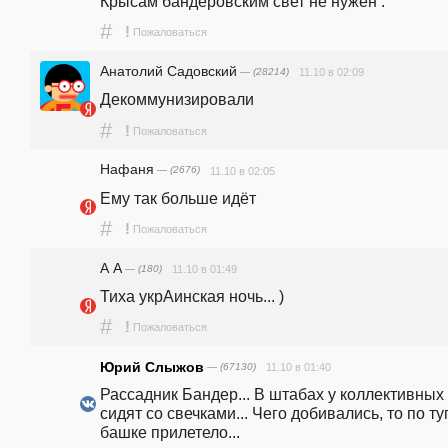
Крысам бандеровским свет не нужен .
#
!
Пожаловаться
Анатолий Садовский
— (28214)
11.10 в 02:09
Декоммунизировали
#
!
Пожаловаться
Нафаня
— (2676)
11.10 в 02:05
Ему так больше идёт
#
!
Пожаловаться
А A
— (180)
11.10 в 01:49
Тиха укрАинская ночь... )
#
!
Пожаловаться
Юрий Слыжов
— (67130)
11.10 в 01:40
Рассадник Бандер... В штабах у коллективных 
сидят со свечками... Чего добивались, то по ту
башке прилетело...