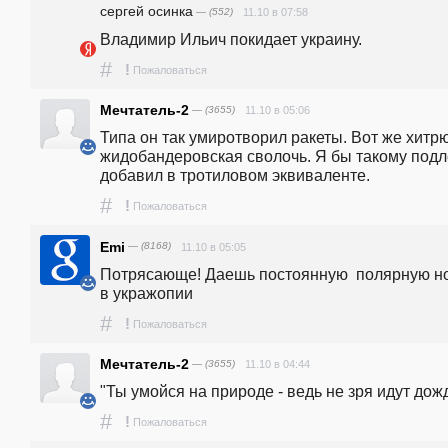
сергей осинка
— (552)
11.10 в 07:58
Владимир Ильич покидает украину.
#
!
Пожаловаться
Мечтатель-2
— (3655)
11.10 в 05:06
Типа он так умиротворил ракеты. Вот же хитрю
жидобандеровская сволочь. Я бы такому подл
добавил в тротиловом эквиваленте.
#
!
Пожаловаться
Emi
— (8168)
11.10 в 05:05
Потрясающе! Даешь постоянную  полярную но
в укражопии
#
!
Пожаловаться
Мечтатель-2
— (3655)
11.10 в 04:44
"Ты умойся на природе - ведь не зря идут дожд
#
!
Пожаловаться