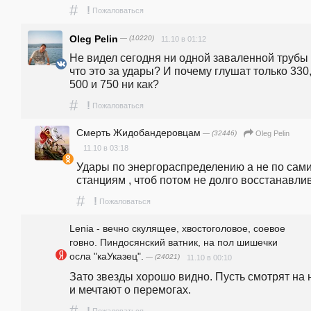
#
!
Пожаловаться
Oleg Pelin
— (10220)
11.10 в 01:12
Не видел сегодня ни одной заваленной трубы -
что это за удары? И почему глушат только 330, 
500 и 750 ни как?
#
!
Пожаловаться
Смерть Жидобандеровцам
— (32446)
Oleg Pelin
11.10 в 03:18
Удары по энергораспределению а не по сами
станциям , чтоб потом не долго восстанавли
#
!
Пожаловаться
Lenia - вечно скулящее, хвостоголовое, соевое
говно. Пиндосянский ватник, на пол шишечки
осла "каУказец".
— (24021)
11.10 в 00:10
Зато звезды хорошо видно. Пусть смотрят на н
и мечтают о перемогах. 
#
!
Пожаловаться