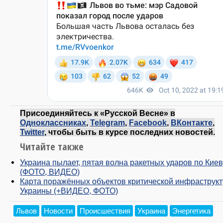
Присоединяйтесь к «Русской Весне» в
Одноклассниках
,
Telegram
,
Facebook
,
ВКонтакте
,
Twitter
, чтобы быть в курсе последних новостей.
Читайте также
Украина пылает, пятая волна ракетных ударов по Киев
(ФОТО, ВИДЕО)
Карта поражённых объектов критической инфраструк
Украины (+ВИДЕО, ФОТО)
Львов
Новости
Происшествия
Украина
Энергетика