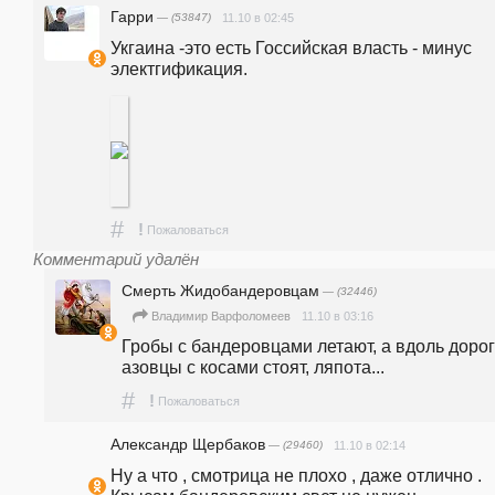
Гарри
— (53847)
11.10 в 02:45
Укгаина -это есть Госсийская власть - минус 
электгификация.
#
!
Пожаловаться
Комментарий удалён
Смерть Жидобандеровцам
— (32446)
11.10 в 03:16
Владимир Варфоломеев
Гробы с бандеровцами летают, а вдоль дорог
азовцы с косами стоят, ляпота...
#
!
Пожаловаться
Александр Щербаков
— (29460)
11.10 в 02:14
Ну а что , смотрица не плохо , даже отлично . 