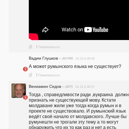
#
!
Пожаловаться
Вадим Глушков
— (61745)
01.12 в 06:42
А может румынского языка не существует?
#
!
Пожаловаться
Вениамин Седов
— (207)
01.12 в 06:37
Тогда , справедливости ради ,вукраина  должн
признать не существующей мову. Кстати 
молдаване жили уже тогда когда румын и в 
проекте не существовало. И румынский язык 
ведёт своё начало от молдавского. Лучше бы 
румунешти не трогали эту тему а то могут 
обнаружить что их то как раз и нет а есть 