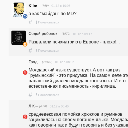
Klim
— (769)
01.12 в 10:07
а как "майдан" по MD?
#
!
Пожаловаться
Седой ребенок
— (3979)
01.12 в 09:17
Развалили психиатрию в Европе - плохо!...
#
!
Пожаловаться
Град
— (37949)
01.12 в 08:52
Молдавский язык существует. А вот как раз 
"румынский" - это придумка. На самом деле это
валашский диалект молдавского языка. И его 
естественная письменность - кириллица.
#
!
Пожаловаться
Л К
— (-130)
01.12 в 08:40
средневековая помойка хрюклов и руминов 
зациклилась на своем поганом языке. Молдава
как говорили так и будут говорить и без указан