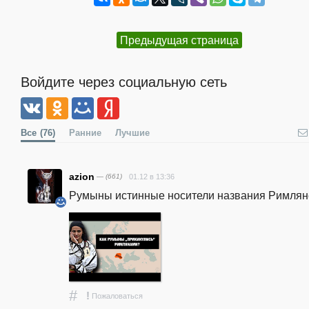
Предыдущая страница
Войдите через социальную сеть
Все
(76)
Ранние
Лучшие
azion
— (661)
01.12 в 13:36
Румыны истинные носители названия Римлян
#
!
Пожаловаться