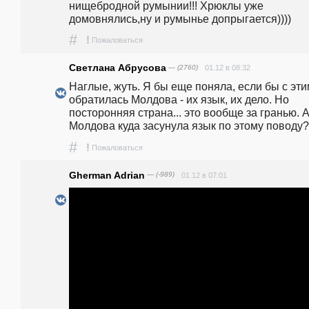
нищебродной румынии!!! Хрюклы уже 
домовнялись,ну и румынье допрыгается))))
#
!
Пожаловаться
Светлана Абрусова
— (2760)
01.12 в 08:32
Наглые, жуть. Я бы еще поняла, если бы с эти
обратилась Молдова - их язык, их дело. Но 
посторонняя страна... это вообще за гранью. А
Молдова куда засунула язык по этому поводу?
#
!
Пожаловаться
Gherman Adrian
— (-989)
01.12 в 07:01