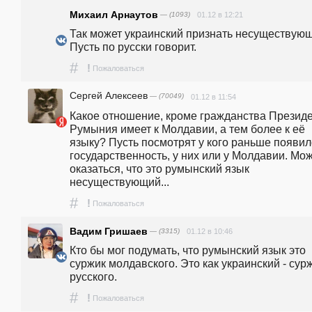
Михаил Арнаутов
— (1093)
01.12 в 12:21
Так может украинский признать несуществующ
Пусть по русски говорит. 
#
!
Пожаловаться
Сергей Алексеев
— (70049)
01.12 в 11:54
Какое отношение, кроме гражданства Президен
Румыния имеет к Молдавии, а тем более к её 
языку? Пусть посмотрят у кого раньше появил
государственность, у них или у Молдавии. Мож
оказаться, что это румынский язык 
несуществующий...
#
!
Пожаловаться
Вадим Гришаев
— (3315)
01.12 в 10:46
Кто бы мог подумать, что румынский язык это 
суржик молдавского. Это как украинский - сурж
русского. 
#
!
Пожаловаться