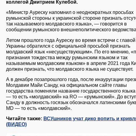
коллегой Дмитрием Кулебой.
«Министр Ауреску напомнил о неоднократных просьбах
румынской стороны к украинской стороне признать отсут
так называемого молдавского языка», — говорится в
сообщении румынского внешнеполитического ведомства
Летом прошлого года Ауреску во время встречи с главо
Украины обратился с официальной просьбой признать
молдавский язык «несуществующим». По его мнению, «
признания тождества между румынским языком и так
называемым молдавским языком» в апреле 2021 года К
должен признать, что молдавского языка не существует.
А в декабре позапрошлого года, после инауругации пре
Молдавии Майи Санду, на официальном сайте главы
государства поменяли название государственного языка
— то есть «молдавский» на RO — «румынский». До всту
Санду в должность госязык обозначался латинскими бу
MD — то есть «молдавский».
Читайте также:
ВСУшников учат дико вопить и кривл
(ВИДЕО)