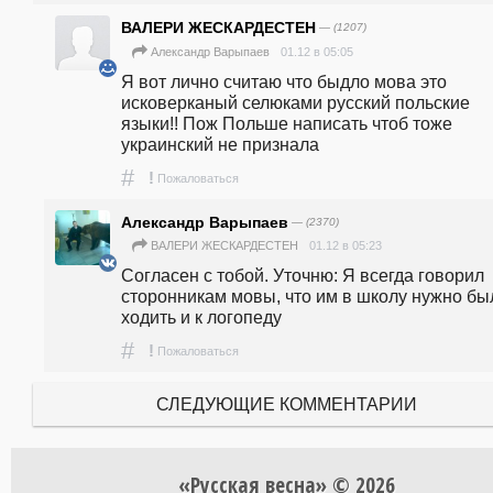
ВАЛЕРИ ЖЕСКАРДЕСТЕН
— (1207)
01.12 в 05:05
Александр Варыпаев
Я вот лично считаю что быдло мова это 
исковерканый селюками русский польские 
языки!! Пож Польше написать чтоб тоже 
украинский не признала
#
!
Пожаловаться
Александр Варыпаев
— (2370)
01.12 в 05:23
ВАЛЕРИ ЖЕСКАРДЕСТЕН
Согласен с тобой. Уточню: Я всегда говорил 
сторонникам мовы, что им в школу нужно был
ходить и к логопеду
#
!
Пожаловаться
СЛЕДУЮЩИЕ КОММЕНТАРИИ
«Русская весна» © 2026