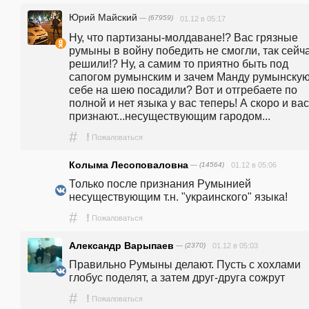
Юрий Майский
— (67959)
01.12 в 05:17
Ну, что партизаны-молдаване!? Вас грязные 
румыны в войну победить не смогли, так сейча
решили!? Ну, а самим то приятно быть под 
сапогом румынским и зачем Манду румынскую
себе на шею посадили? Вот и отгребаете по 
полной и нет языка у вас теперь! А скоро и вас 
признают...несуществующим гародом...
#
!
Пожаловаться
Колыма Лесоповаловна
— (14564)
01.12 в 05:06
Только после признания Румынией 
несуществующим т.н. "украинского" языка!
#
!
Пожаловаться
Александр Варыпаев
— (2370)
01.12 в 05:03
Правильно Румыны делают. Пусть с хохлами 
глобус поделят, а затем друг-друга сожрут
#
!
Пожаловаться