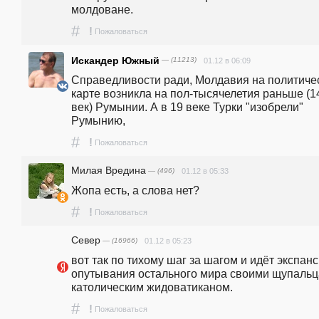
молдоване.
#
!
Пожаловаться
Искандер Южный
— (11213)
01.12 в 06:09
Справедливости ради, Молдавия на политичес
карте возникла на пол-тысячелетия раньше (14
век) Румынии. А в 19 веке Турки "изобрели"   
Румынию, 
#
!
Пожаловаться
Милая Вредина
— (496)
01.12 в 05:33
Жопа есть, а слова нет?
#
!
Пожаловаться
Север
— (16966)
01.12 в 05:23
вот так по тихому шаг за шагом и идёт экспанси
опутывания остального мира своими щупальц
католическим жидоватиканом.
#
!
Пожаловаться