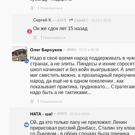
#
!
Пожаловаться
Сергей К.
— (1217)
02.02 в 10:42
Сергей С
Он же сдох лет 15 назад
#
!
Пожаловаться
Олег Барсуков
— (2662)
02.02 в 09:39
Надо в своё время народ поддерживать в чужи
странах, а не элиты. Пиндосы и ихние соросята
школ начинают и без войн выигрывают. А элиту
миг сместить можно, а прозападный переучен
народ, да ещё не в одном поколении , как 
показывает практика, трудновато.... Стратегам
надо быть а не тактиками...
#
!
Пожаловаться
НАТА - ша!
— (1317)
02.02 в 09:23
Ой, да кто только лапу не приложил: Ленин 
пририсовал русский Донбасс, Сталин эту клоак
со Львовом - в обоих случаях была причина. 