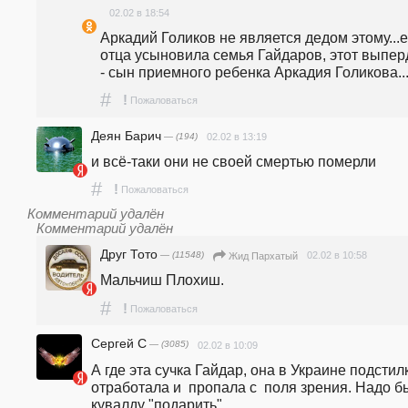
02.02 в 18:54
Аркадий Голиков не является дедом этому...ег
отца усыновила семья Гайдаров, этот выпер
- сын приемного ребенка Аркадия Голикова..
#
!
Пожаловаться
Деян Барич
— (194)
02.02 в 13:19
и всё-таки они не своей смертью померли
#
!
Пожаловаться
Комментарий удалён
Комментарий удалён
Друг Тото
— (11548)
02.02 в 10:58
Жид Пархатый
Мальчиш Плохиш.
#
!
Пожаловаться
Сергей С
— (3085)
02.02 в 10:09
А где эта сучка Гайдар, она в Украине подстилк
отработала и  пропала с  поля зрения. Надо бы
кувалду "подарить"