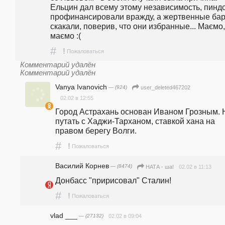
Ельцин дал всему этому независимость, пиндо
профинансировали вражду, а жертвенные бар
скакали, поверив, что они избранные... Маємо,
маємо :(
#
!
Пожаловаться
Комментарий удалён
Комментарий удалён
Vanya Ivanovich
— (924)
user_deleted467202
02.02 в 12:55
Город Астрахань основан Иваном Грозным. Н
путать с Хаджи-Тарханом, ставкой хана на 
правом берегу Волги.
#
!
Пожаловаться
Василий Корнев
— (8474)
02.02 в 11:13
НАТА - ша!
Донбасс "пририсовал" Сталин!
#
!
Пожаловаться
vlad ___
— (27132)
02.02 в 09:04