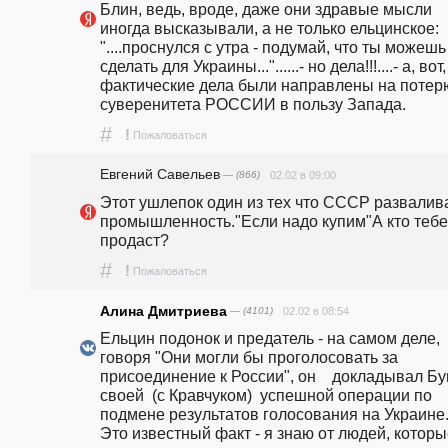
Блин, ведь, вроде, даже они здравые мысли 
иногда высказывали, а не только ельцинское: 
"....проснулся с утра - подумай, что ты можешь 
сделать для Украины..."......- но дела!!!....- а, вот, 
фактические дела были направлены на потерю
суверенитета РОССИИ в пользу Запада.
#
!
Пожаловаться
Евгений Савельев
— (866)
02.02 в 09:00
Этот ушлепок один из тех что СССР развалива
промышленность."Если надо купим"А кто тебе 
продаст?
#
!
Пожаловаться
Алина Дмитриева
— (4101)
02.02 в 08:54
Ельцин подонок и предатель - на самом деле, 
говоря "Они могли бы проголосовать за 
присоединение к России", он    докладывал Бу
своей  (с Кравчуком)  успешной операции по 
подмене результатов голосования на Украине.
Это известный факт - я знаю от людей, которы