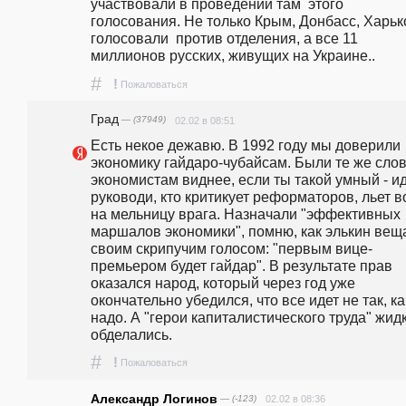
участвовали в проведении там  этого 
голосования. Не только Крым, Донбасс, Харьков
голосовали  против отделения, а все 11 
миллионов русских, живущих на Украине..
#
!
Пожаловаться
Град
— (37949)
02.02 в 08:51
Есть некое дежавю. В 1992 году мы доверили 
экономику гайдаро-чубайсам. Были те же слова
экономистам виднее, если ты такой умный - ид
руководи, кто критикует реформаторов, льет во
на мельницу врага. Назначали "эффективных 
маршалов экономики", помню, как элькин веща
своим скрипучим голосом: "первым вице-
премьером будет гайдар". В результате прав 
оказался народ, который через год уже 
окончательно убедился, что все идет не так, как
надо. А "герои капиталистического труда" жидк
обделались.
#
!
Пожаловаться
Александр Логинов
— (-123)
02.02 в 08:36