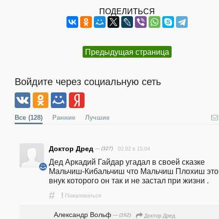
ПОДЕЛИТЬСЯ
Предыдущая страница
Войдите через социальную сеть
Все
(128)
Ранние
Лучшие
Доктор Дред
— (327)
02.02 в 15:04
Дед Аркадий Гайдар угадал в своей сказке 
Мальчиш-Кибальчиш что Мальчиш Плохиш это 
внук которого он так и не застал при жизни .
#
!
Пожаловаться
Александр Вольф
— (162)
Доктор Дред