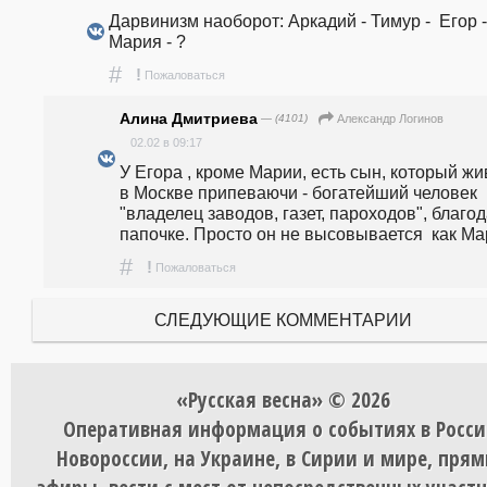
Дарвинизм наоборот: Аркадий - Тимур -  Егор - 
Мария - ?
#
!
Пожаловаться
Алина Дмитриева
— (4101)
Александр Логинов
02.02 в 09:17
У Егора , кроме Марии, есть сын, который жив
в Москве припеваючи - богатейший человек 
"владелец заводов, газет, пароходов", благод
папочке. Просто он не высовывается  как Ма
#
!
Пожаловаться
СЛЕДУЮЩИЕ КОММЕНТАРИИ
«Русская весна» © 2026
Оперативная информация о событиях в Росси
Новороссии, на Украине, в Сирии и мире, пря