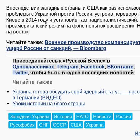
Впоследствии западные страны и США как раз использо
проблемы с Украиной против России, устроив переворот
Киеве в 2014 году и установив там националистический,
проамериканский режим на фоне попыток расширения 
на восток.
Читайте также:
Военное производство компенсируе
ущерб России от санкций, — Bloomberg
Присоединяйтесь к «Русской Весне» в
Одноклассниках
,
Telegram
,
Facebook
,
ВКонтакте
,
Twitter
, чтобы быть в курсе последних новостей.
Читайте также
Украина готова обсудить свой ядерный статус, — посо
в Германии (ВИДЕО)
Уроки истории на благо страны
Западная Украина
История
НАТО
Новости
Россия
Русофобия
СНГ
СССР
США
Украина
И