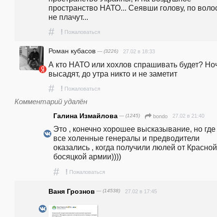
пространство НАТО... Сеявши голову, по воло
не плачут...
#
!
Пожаловаться
Роман кубасов
— (3226)
27.02 в 18:33
А кто НАТО или хохлов спрашивать будет? Ноч
высадят, до утра никто и не заметит
#
!
Пожаловаться
Комментарий удалён
Галина Измайлова
— (1245)
27.02 в 21:40
bondo
Это , конечно хорошее высказывание, но где 
все холенные генералы и предводители 
оказались , когда получили люлей от Красной 
босяцкой армии))))
#
!
Пожаловаться
Ваня Грознов
— (14538)
27.02 в 17:45