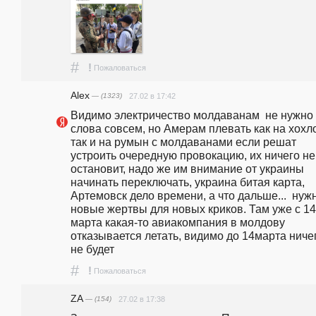
#
!
Пожаловаться
Alex
— (1323)
27.02 в 17:42
Видимо электричество молдаванам  не нужно о
слова совсем, но Амерам плевать как на хохло
так и на румын с молдаванами если решат 
устроить очередную провокацию, их ничего не 
остановит, надо же им внимание от украины 
начинать переключать, украина битая карта, 
Артемовск дело времени, а что дальше...  нужн
новые жертвы для новых криков. Там уже с 14г
марта какая-то авиакомпания в молдову 
отказывается летать, видимо до 14марта ничег
не будет 
#
!
Пожаловаться
ZA
— (154)
27.02 в 17:38