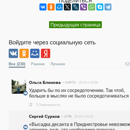
ПОДЕЛИТЬСЯ
Предыдущая страница
Войдите через социальную сеть
Все
(230)
Ранние
Лучшие
Ольга Блинова
— (14571)
28.02 в 14:00
Ударить бы по их сосредоточению. Так чтоб, 
больше в мыслях не было сосредотачиваться
#
!
Пожаловаться
Сергей Сурков
— (178)
28.02 в 02:24
«Высадка десанта в Приднестровье невозмож
априори, ведь это необходимо пересечь 