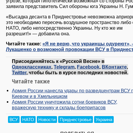
угрозе, которая гипотетически возможна» со стороны Ро
заявила представитель Сил обороны юга Украины Н. Гу
«Высадка десанта в Приднестровье невозможна априори
это необходимо пересечь воздушное пространство либо 
НАТО, либо непосредственно Украины. Ну кто же им
разрешит!» — добавила она.
Читайте также:
«Я не верю, что украинцы одуреют»,
Лукашенко о возможной провокации ВСУ в Приднес
Присоединяйтесь к «Русской Весне» в
Одноклассниках
,
Telegram
,
Facebook
,
ВКонтакте
,
Twitter
, чтобы быть в курсе последних новостей.
Читайте также
Армия России нанесла удары по разведцентрам ВСУ 
Киевом и в Хмельницком
Армия России уничтожила сотни боевиков ВСУ,
вражескую технику и склады боеприпасов
ВСУ
НАТО
Новости
Приднестровье
Украина