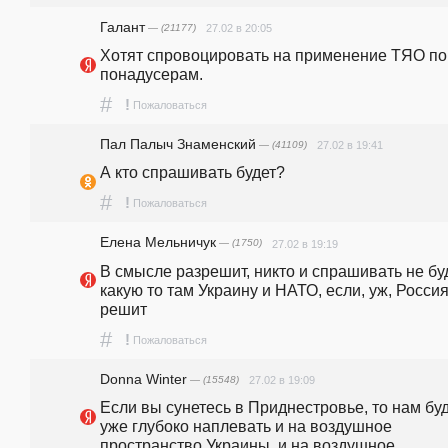
Галант
— (21177)
27.02 в 20:05
Хотят спровоцировать на применение ТЯО по 
понадусерам.
#
!
Пожаловаться
Пал Палыч Знаменский
— (41109)
27.02 в 19:41
А кто спрашивать будет?
#
!
Пожаловаться
Елена Мельничук
— (1750)
27.02 в 19:19
В смысле разрешит, никто и спрашивать не буд
какую то там Украину и НАТО, если, уж, Россия
решит
#
!
Пожаловаться
Donna Winter
— (15548)
27.02 в 19:09
Если вы сунетесь в Приднестровье, то нам буд
уже глубоко наплевать и на воздушное 
пространство Украины, и на воздушное 