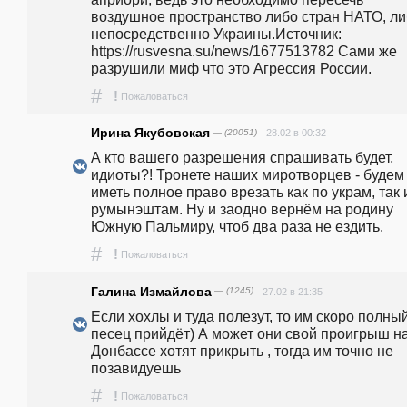
воздушное пространство либо стран НАТО, ли
непосредственно Украины.Источник: 
https://rusvesna.su/news/1677513782 Сами же 
разрушили миф что это Агрессия России.
#
!
Пожаловаться
Ирина Якубовская
— (20051)
28.02 в 00:32
А кто вашего разрешения спрашивать будет, 
идиоты?! Тронете наших миротворцев - будем 
иметь полное право врезать как по украм, так и
румынэштам. Ну и заодно вернём на родину 
Южную Пальмиру, чтоб два раза не ездить. 
#
!
Пожаловаться
Галина Измайлова
— (1245)
27.02 в 21:35
Если хохлы и туда полезут, то им скоро полный
песец прийдёт) А может они свой проигрыш на
Донбассе хотят прикрыть , тогда им точно не 
позавидуешь 
#
!
Пожаловаться