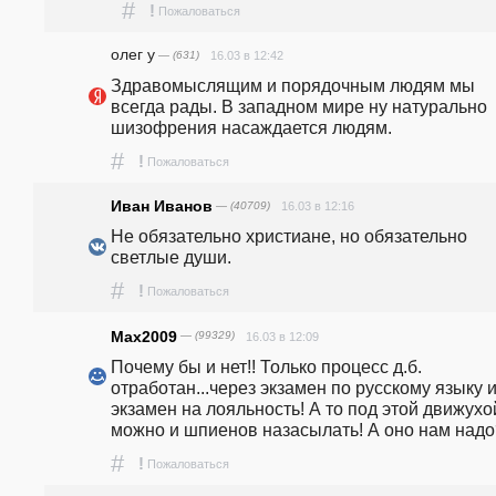
#
!
Пожаловаться
олег y
— (631)
16.03 в 12:42
Здравомыслящим и порядочным людям мы 
всегда рады. В западном мире ну натурально 
шизофрения насаждается людям.
#
!
Пожаловаться
Иван Иванов
— (40709)
16.03 в 12:16
Не обязательно христиане, но обязательно 
светлые души.
#
!
Пожаловаться
Max2009
— (99329)
16.03 в 12:09
Почему бы и нет!! Только процесс д.б. 
отработан...через экзамен по русскому языку и
экзамен на лояльность! А то под этой движухой
можно и шпиенов назасылать! А оно нам надо
#
!
Пожаловаться