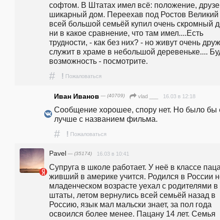
софтом. В Штатах имел всё: положение, друзей
шикарный дом. Переехав под Ростов Великий 
всей большой семьёй купил очень скромный до
ни в какое сравнение, что там имел....Есть 
трудности, - как без них? - но живут очень друж
служит в храме в небольшой деревеньке.... Буд
возможность - посмотрите.
#
!
Пожаловаться
Иван Иванов
— (40709)
16.03 в 12:18
vlad ___
Сообщение хорошее, спору нет. Но было бы 
лучше с названием фильма.
#
!
Пожаловаться
Pavel
— (35174)
16.03 в 10:41
Супруга в школе работает. У неё в классе пацан
живший в америке учится. Родился в России но
младенческом возрасте уехал с родителями в 
штаты, летом вернулись всей семьёй назад в 
Россию, язык мал мальски знает, за пол года 
освоился более менее. Пацану 14 лет. Семья 