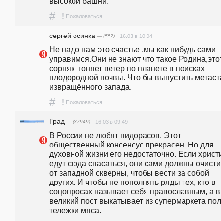
высокой башни.
#
!
Пожаловаться
сергей осинка
— (552)
16.03 в 10:04
Не надо нам это счастье ,мы как нибудь сами 
управимся.Они не знают что такое Родина,этот
сорняк  гоняет ветер по планете в поисках 
плодородной почвы. Что бы выпустить метаст
извращённого запада. 
#
!
Пожаловаться
Град
— (37949)
16.03 в 09:49
В России не любят пидорасов. Этот 
общественный консенсус прекрасен. Но для 
духовной жизни его недостаточно. Если христи
едут сюда спасаться, они сами должны очистит
от западной скверны, чтобы вести за собой 
других. И чтобы не пополнять ряды тех, кто в 
соцопросах называет себя православным, а в 
великий пост выкатывает из супермаркета пол
тележки мяса.