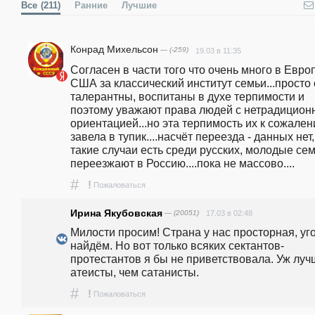
Все
(211)
Ранние
Лучшие
Конрад Михельсон
— (-259)
19.03 в 11:35
Согласен в части того что очень много в Европ
США за классический институт семьи...просто 
талерантны, воспитаны в духе терпимости и 
поэтому уважают права людей с нетрадиционн
ориентацией...но эта терпимость их к сожален
завела в тупик....насчёт переезда - данных нет, 
такие случаи есть среди русских, молодые сем
переезжают в Россию....пока не массово....
#
!
Пожаловаться
Ирина Якубовская
— (20051)
17.03 в 02:48
Милости просим! Страна у нас просторная, уго
найдём. Но вот только всяких сектантов-
протестантов я бы не приветствовала. Уж луч
атеисты, чем сатанисты.
#
!
Пожаловаться