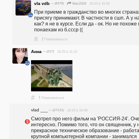
vla vdb
— (8378)
16.03 в 15:50
Max2009
При приеме в гражданство во многих странах
присягу принимают. В частности в сшп. А у на
как? я не в курсе. Если да - ок. Но не похоже 
понаехам из б.ссср ((
#
!
Пожаловаться
Анна
— (227)
16.03 в 11:10
#
!
Пожаловаться
vlad ___
— (27131)
16.03 в 10:48
Смотрел про него фильм на 'РОССИЯ-24'. Оче
интересно. Помимо того, что он священник, у н
прекрасное техническое образование - работал
крупной компьютерной компании - занимался 