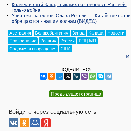
Коллективный Запад: никаких разговоров с Россией,
только война!
Уничтожь нацистов! Слава России! — Китайские патр
обращаются к нашим воинам (ВИДЕО)
Австралия
Великобритания
Запад
Канада
Новости
Православие
Религия
Россия
РПЦ МП
Содомия и извращения
США
И
ПОДЕЛИТЬСЯ
Предыдущая страница
Войдите через социальную сеть