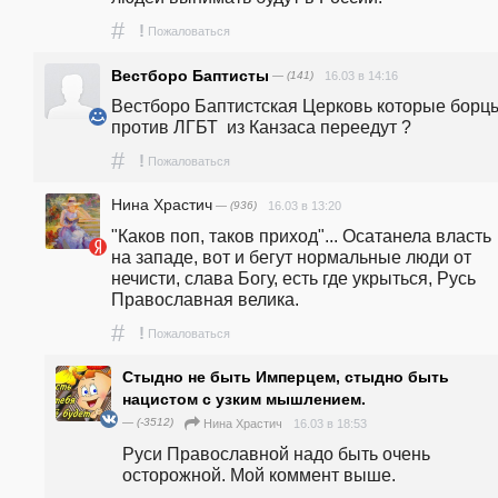
#
!
Пожаловаться
Вестборо Баптисты
— (141)
16.03 в 14:16
Вестборо Баптистская Церковь которые борцы
против ЛГБТ  из Канзаса переедут ?
#
!
Пожаловаться
Нина Храстич
— (936)
16.03 в 13:20
"Каков поп, таков приход"... Осатанела власть  
на западе, вот и бегут нормальные люди от 
нечисти, слава Богу, есть где укрыться, Русь 
Православная велика.
#
!
Пожаловаться
Стыдно не быть Имперцем, стыдно быть
нацистом с узким мышлением.
— (-3512)
16.03 в 18:53
Нина Храстич
Руси Православной надо быть очень 
осторожной. Мой коммент выше.