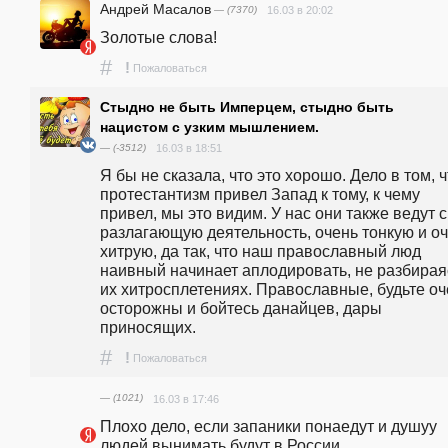
Андрей Масалов
— (7370)
16.03 в 20:02
Золотые слова!
#
!
Пожаловаться
Стыдно не быть Имперцем, стыдно быть
нацистом с узким мышлением.
— (-3512)
16.03 в 18:51
Я бы не сказала, что это хорошо. Дело в том, ч
протестантизм привел Запад к тому, к чему 
привел, мы это видим. У нас они также ведут с
разлагающую деятельность, очень тонкую и оч
хитрую, да так, что наш православный люд 
наивный начинает аплодировать, не разбираяс
их хитросплетениях. Православные, будьте оч
осторожны и бойтесь данайцев, дары 
приносящих.
#
!
Пожаловаться
— (1021)
16.03 в 17:46
Плохо дело, если запаники понаедут и душуу 
людей вынимать будут в России. 