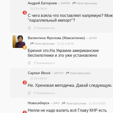
Андрей Батороев
— (22643)
Неля Шатунова
21.03 в 08:04
С чего взяла что поставляет напрямую? Може
"параллельный импорт"?
#
!
Пожаловаться
Валентина Фролова (Максютенко)
— (2233)
21.03 в 08:05
Неля Шатунова
Брехня это.На Украине американские 
беспилотники и это уже установлено
#
!
Пожаловаться
Captain Blood
— (22727)
Неля Шатунова
21.03 в 08:41
Не. Хреновая методичка. Давай следующую.
#
!
Пожаловаться
Новосибирск
— (341)
21.03 в 09:55
Неля Шатунова
Нелли не надо валить всё Главу КНР есть 