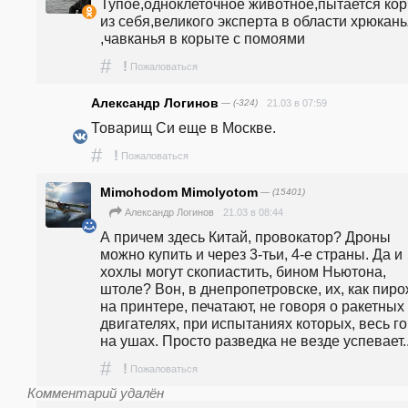
Тупое,одноклеточное животное,пытается корч
из себя,великого эксперта в области хрюканья
,чавканья в корыте с помоями
#
!
Пожаловаться
Александр Логинов
— (-324)
21.03 в 07:59
Товарищ Си еще в Москве. 
#
!
Пожаловаться
Mimohodom Mimolyotom
— (15401)
21.03 в 08:44
Александр Логинов
А причем здесь Китай, провокатор? Дроны 
можно купить и через 3-тьи, 4-е страны. Да и 
хохлы могут скопиастить, бином Ньютона, 
штоле? Вон, в днепропетровске, их, как пирож
на принтере, печатают, не говоря о ракетных 
двигателях, при испытаниях которых, весь го
на ушах. Просто разведка не везде успевает..
#
!
Пожаловаться
Комментарий удалён