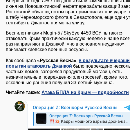
Впервые в ходе СВО эти дроны были замечены при атак
июня на Новошахтинский нефетперерабатывающий заво
Ростовской области, потом враг применил их при ударе 
штабу Черноморского флота в Севастополе, еще один у
сентября в Джанкое прямо на улицу.
Беспилотниками Mugin-5 / SkyEye 4450 ВСУ пытаются
атаковать Крым практически каждую неделю и чаще всег
раз направляют в Джанкой, «но в основном неудачно»,
признают киевские военные ресурсы.
Как сообщала
«Русская Весна»
,
в результате вчераш
попытки атаковать Джанкой
было повреждено нескол
частных домов, загорелся продуктовый магазин, есть
незначительные повреждения электросетей, кроме того,
осколочные ранения получил 33-летний мужчина.
Читайте также:
Атака БПЛА на Крым — подробности