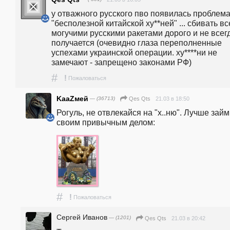
у отважного русского пво появилась проблема 
"бесполезной китайской ху**ней" ... сбивать все
могучими русскими ракетами дорого и не всегд
получается (очевидно глаза переполненные 
успехами украинской операции. ху****ни не 
замечают - запрещено законами РФ)
#
!
Пожаловаться
KaaZмей
— (36713)
21.03 в 18:50
Qes Qts
Рогуль, не отвлекайся на "х..ню". Лучше займ
своим привычным делом:
#
!
Пожаловаться
Сергей Иванов
— (1201)
21.03 в 20:42
Qes Qts