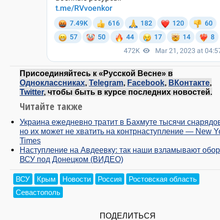
Присоединяйтесь к «Русской Весне» в
Одноклассниках
,
Telegram
,
Facebook
,
ВКонтакте
,
Twitter
, чтобы быть в курсе последних новостей.
Читайте также
Украина ежедневно тратит в Бахмуте тысячи снарядов
но их может не хватить на контрнаступление — New Y
Times
Наступление на Авдеевку: так наши взламывают обо
ВСУ под Донецком (ВИДЕО)
ВСУ
Крым
Новости
Россия
Ростовская область
Севастополь
ПОДЕЛИТЬСЯ