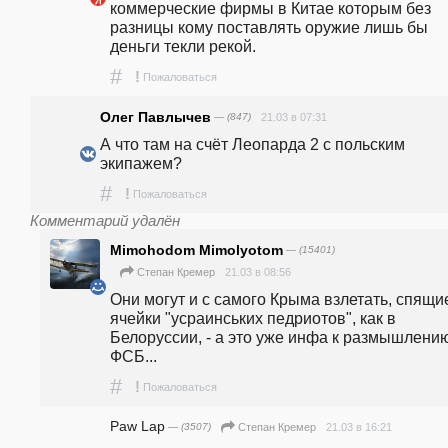
коммерческие фирмы в Китае которым без 
разницы кому поставлять оружие лишь бы 
деньги текли рекой.
#
!
Пожаловаться
Олег Павлычев
— (847)
21.03 в 07:31
А что там на счёт Леопарда 2 с польским 
экипажем?
#
!
Пожаловаться
Комментарий удалён
Mimohodom Mimolyotom
— (15401)
21.03 в 08:56
Степан Кремер
Они могут и с самого Крыма взлетать, спящие
ячейки "усраинських педриотов", как в 
Белоруссии, - а это уже инфа к размышлению
ФСБ...
#
!
Пожаловаться
Paw Lap
— (3507)
21.03 в 16:21
Степан Кремер