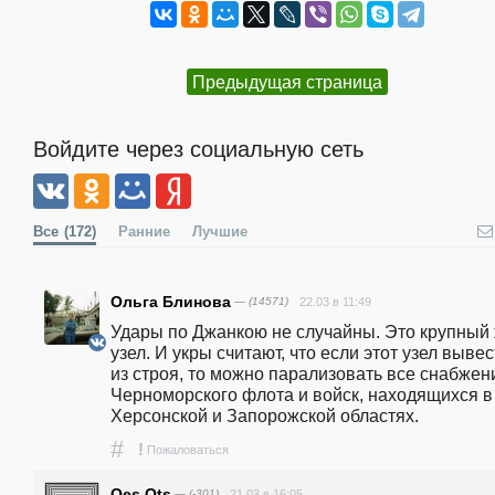
Предыдущая страница
Войдите через социальную сеть
Все
(172)
Ранние
Лучшие
Ольга Блинова
— (14571)
22.03 в 11:49
Удары по Джанкою не случайны. Это крупный 
узел. И укры считают, что если этот узел вывес
из строя, то можно парализовать все снабжени
Черноморского флота и войск, находящихся в 
Херсонской и Запорожской областях.
#
!
Пожаловаться
Qes Qts
— (-301)
21.03 в 16:05