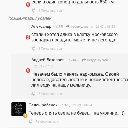
если в один конец то дальность 650 км
#
!
Пожаловаться
Комментарий удалён
Александр
— (118)
21.03 в 06:53
Федор Шульгин
сталин хотел адика в клетку московского 
зоопарка посадить, может и не легенда
#
!
Пожаловаться
Андрей Батороев
— (22643)
Федор Шульгин
21.03 в 07:53
Незачем было менять наркомана. Своей 
непоследовательностью и некомпетентностью
лил воду на нашу мельницу.
#
!
Пожаловаться
Седой ребенок
— (3979)
21.03 в 06:24
Теперь опять света не будет.... на украине... )) 
#
!
Пожаловаться