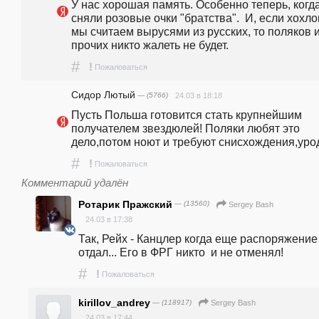
У нас хорошая память. Особенно теперь, когда
сняли розовые очки "братства".  И, если хохлов
мы считаем вырусями из русских, то поляков и
прочих никто жалеть не будет. 
#
!
Пожаловаться
Сидор Лютый
— (5766)
24.03 в 18:18
Пусть Польша готовится стать крупнейшим 
получателем звездюлей! Поляки любят это 
дело,потом ноют и требуют снисхождения,урод
#
!
Пожаловаться
Комментарий удалён
Ротарик Пражский
— (13560)
Sergey Bash
24.03 в 17:38
Так, Рейх - Канцлер когда еще распоряжение 
отдал... Его в ФРГ никто  и не отменял!
#
!
Пожаловаться
kirillov_andrey
— (118917)
Sergey Bash
24.03 в 17:44