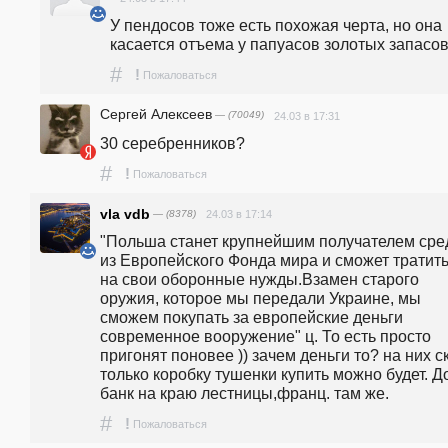
У пендосов тоже есть похожая черта, но она 
касается отъема у папуасов золотых запасов
#
!
Пожаловаться
Сергей Алексеев
— (70049)
24.03 в 17:31
30 серебренников?
#
!
Пожаловаться
vla vdb
— (8378)
24.03 в 17:14
"Польша станет крупнейшим получателем сред
из Европейского Фонда мира и сможет тратить 
на свои оборонные нужды.Взамен старого 
оружия, которое мы передали Украине, мы 
сможем покупать за европейские деньги 
современное вооружение" ц. То есть просто 
пригонят поновее )) зачем деньги то? на них ск
только коробку тушенки купить можно будет. До
банк на краю лестницы,франц. там же.
#
!
Пожаловаться