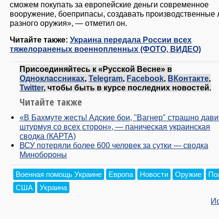
сможем покупать за европейские деньги современное
вооружение, боеприпасы, создавать производственные 
разного оружия», — отметил он.
Читайте также:
Украина передала России всех
тяжелораненых военнопленных (ФОТО, ВИДЕО)
Присоединяйтесь к «Русской Весне» в
Одноклассниках
,
Telegram
,
Facebook
,
ВКонтакте
,
Twitter
, чтобы быть в курсе последних новостей.
Читайте также
«В Бахмуте жесть! Адские бои, "Вагнер" страшно дави
штурмуя со всех сторон», — паническая украинская
сводка (КАРТА)
ВСУ потеряли более 600 человек за сутки — сводка
Минобороны
Военная помощь Украине
Европа
Новости
Оружие
По
США
Украина
И