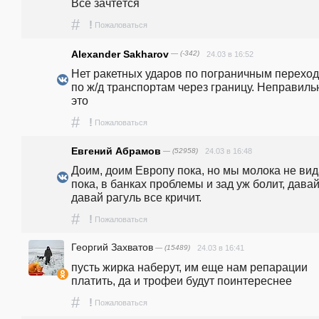
Всё зачтётся
#
!
Пожаловаться
Alexander Sakharov
— (-342)
24.03 в 16:52
Нет ракетных ударов по пограничным перехода
по ж/д транспортам через границу. Неправильн
это
#
!
Пожаловаться
Евгений Абрамов
— (52958)
24.03 в 16:48
Доим, доим Европу пока, но мы молока не вид
пока, в банках проблемы и зад уж болит, давай 
давай рагуль все кричит.
#
!
Пожаловаться
Георгий Захватов
— (15489)
24.03 в 16:41
пусть жирка наберут, им еще нам репарации 
платить, да и трофеи будут поинтереснее
#
!
Пожаловаться