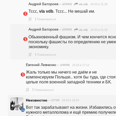
Андрей Батороев
— (22643)
24.03 в 21:28
vla vdb
Тссс, 
vla vdb
. Тссс... Не мешай им.
#
!
Пожаловаться
Андрей Батороев
— (22643)
24.03 в 21:29
vla vdb
Обыкновенный фашизм. И чем кончится ясно,
поскольку фашисты по определению не умеют
экономику.
#
!
Пожаловаться
Евгений Левченко
— (24838)
24.03 в 17:12
Жаль только мы ничего не даём и не 
компенсируем Польше.. хотя бы туда, где стоят
целые поля военной западной техники и БК.
#
!
Пожаловаться
Неизвестно
— (1714)
24.03 в 16:54
Вот так зарабатывают на жизни. Избавились от
нужного металлолома и ещё премию получили.