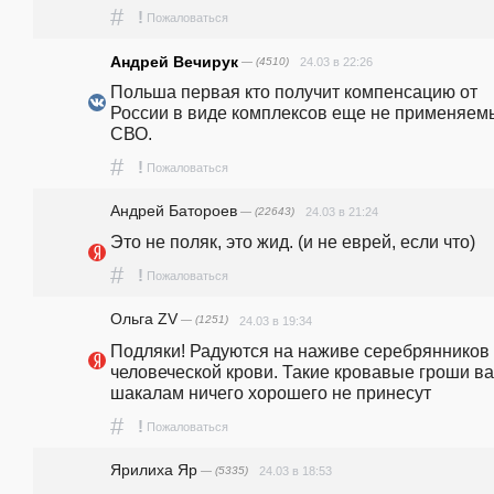
#
!
Пожаловаться
Андрей Вечирук
— (4510)
24.03 в 22:26
Польша первая кто получит компенсацию от 
России в виде комплексов еще не применяемы
СВО. 
#
!
Пожаловаться
Андрей Батороев
— (22643)
24.03 в 21:24
Это не поляк, это жид. (и не еврей, если что)
#
!
Пожаловаться
Ольга ZV
— (1251)
24.03 в 19:34
Подляки! Радуются на наживе серебрянников 
человеческой крови. Такие кровавые гроши ва
шакалам ничего хорошего не принесут
#
!
Пожаловаться
Ярилиха Яр
— (5335)
24.03 в 18:53