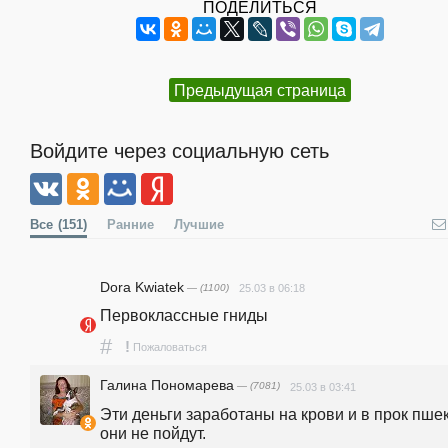
ПОДЕЛИТЬСЯ
Предыдущая страница
Войдите через социальную сеть
Все
(151)
Ранние
Лучшие
Dora Kwiatek
— (1100)
25.03 в 06:18
Первоклассные гниды
#
!
Пожаловаться
Галина Пономарева
— (7081)
25.03 в 03:41
Эти деньги заработаны на крови и в прок пшек
они не пойдут.