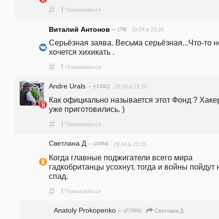
#
!
Пожаловаться
Виталий Антонов
— (78)
29.04 в 23:20
Серьёзная заява. Весьма серьёзная...Что-то не
хочется хихикать .
#
!
Пожаловаться
Andre Urals
— (-1332)
29.04 в 23:20
Как официально называется этот Фонд ? Хаке
уже приготовились. ) 
#
!
Пожаловаться
Светлана Д
— (2084)
29.04 в 23:18
Когда главные поджигатели всего мира 
гадкобританцы усохнут, тогда и войны пойдут н
спад.
#
!
Пожаловаться
Anatoly Prokopenko
— (27590)
Светлана Д