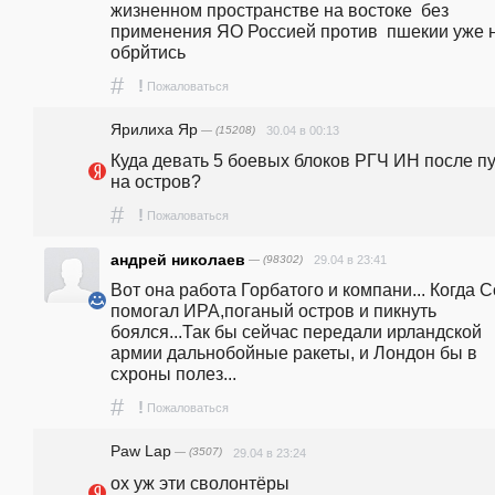
жизненном пространстве на востоке  без 
применения ЯО Россией против  пшекии уже н
обрйтись
#
!
Пожаловаться
Ярилиха Яр
— (15208)
30.04 в 00:13
Куда девать 5 боевых блоков РГЧ ИН после пу
на остров?
#
!
Пожаловаться
aндрей николаев
— (98302)
29.04 в 23:41
Вот она работа Горбатого и компани... Когда С
помогал ИРА,поганый остров и пикнуть 
боялся...Так бы сейчас передали ирландской 
армии дальнобойные ракеты, и Лондон бы в 
схроны полез...
#
!
Пожаловаться
Paw Lap
— (3507)
29.04 в 23:24
ох уж эти сволонтёры