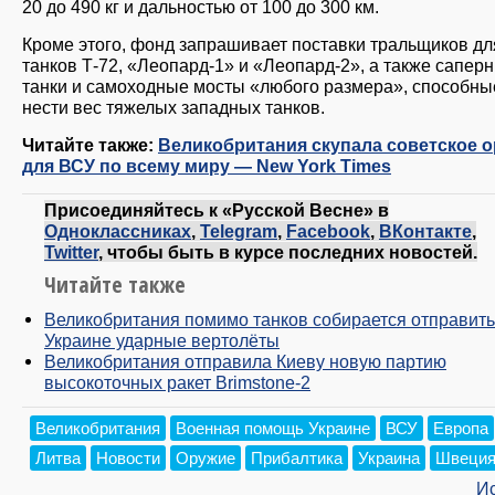
20 до 490 кг и дальностью от 100 до 300 км.
Кроме этого, фонд запрашивает поставки тральщиков дл
танков Т-72, ​​«Леопард-1» и «Леопард-2», а также сапер
танки и самоходные мосты «любого размера», способны
нести вес тяжелых западных танков.
Читайте также:
Великобритания скупала советское 
для ВСУ по всему миру — New York Times
Присоединяйтесь к «Русской Весне» в
Одноклассниках
,
Telegram
,
Facebook
,
ВКонтакте
,
Twitter
, чтобы быть в курсе последних новостей.
Читайте также
Великобритания помимо танков собирается отправить
Украине ударные вертолёты
Великобритания отправила Киеву новую партию
высокоточных ракет Brimstone-2
Великобритания
Военная помощь Украине
ВСУ
Европа
Литва
Новости
Оружие
Прибалтика
Украина
Швеци
И