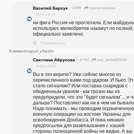
Василий Барсук
— (2068)
Сергей Алексеев
30.04 в 11:43
ни фига Россия не проглотила. Ели майдауны
используют, мелкобритов накажут по полной, 
официально заявлено.
#
!
Пожаловаться
Комментарий удалён
Светлана Абрусова
— (2760)
user_deleted453809
30.04 в 06:04
Вы в это верите? Уже сейчас многое из 
перечисленного вами под ударом. И бьют. Это
стало сигналом? Или поставка снарядов с 
обедненным ураном - как грозно мы их 
предупредили, что это "будет сигналом"... и чт
дальше? Поставляют как ни в чем ни бывало.
Надо понимать - мы проводим ограниченную 
военную операцию на востоке Украины для 
освобождения Донбасса. И пока никаких 
предпосылок для развязывания с нашей 
стороны полноценной войны не видно. А вы 