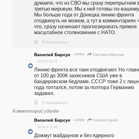
думаете, что из СВО мы сразу перепрыгнем в
третью мировую. Мы к ней готовы по-вашему
Мы больше года от Донецка линию фронта 
отодвинуть не можем, а тут в комментариях ч
что, сразу начинают прогнозировать прямое 
масштабное столкновение с НАТО.
#
!
Пожаловаться
Василий Барсук
— (2068)
Светлана Абрусова
30.04 в 11:47
Линию фронта все таки отодвигают. Но главн
от 100 до 300К захисников США уже в 
бандеровском бедламе. СССР тоже 2 с лишн
года топтался, потом за полтора Германию 
задавил.
#
!
Пожаловаться
Комментарий удалён
Василий Барсук
— (2068)
Сергеев Сергей
30.04 в 11:49
Дожмут майдаунов и без ядерного