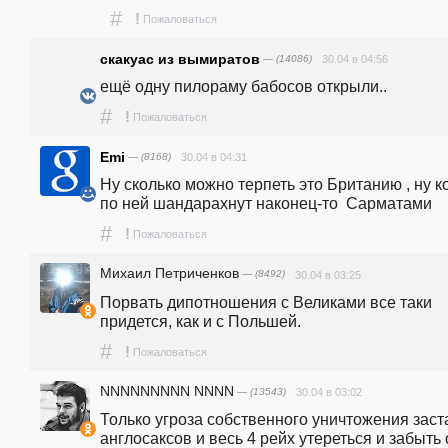
#
!
Пожаловаться
скакуас из вымиратов
— (14086)
30.04 в 04:56
ещё одну пилораму бабосов открыли..
#
!
Пожаловаться
Emi
— (8168)
30.04 в 04:31
Ну сколько можно терпеть это Британию , ну ко
по ней шандарахнут наконец-то  Сарматами
#
!
Пожаловаться
Михаил Петриченков
— (8492)
30.04 в 03:25
Порвать дипотношения с Великами все таки 
придется, как и с Польшей. 
#
!
Пожаловаться
NNNNNNNNN NNNN
— (13543)
30.04 в 03:02
Только угроза собственного уничтожения заста
англосаксов и весь 4 рейх утереться и забыть о