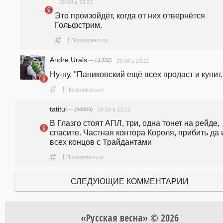
29.04 в 23:21
Это произойдёт, когда от них отвернётся 
Гольфстрим.
#
!
Пожаловаться
Andre Urals
— (-1332)
29.04 в 23:11
Ну-ну. "Паниковский ещё всех продаст и купит.
#
!
Пожаловаться
tatitui
— (94603)
29.04 в 23:10
В Глазго стоят АПЛ, три, одна тонет на рейде, 
спасите. Частная контора Короля, прибить да и
всех концов с Трайдантами
#
!
Пожаловаться
СЛЕДУЮЩИЕ КОММЕНТАРИИ
«Русская весна» © 2026