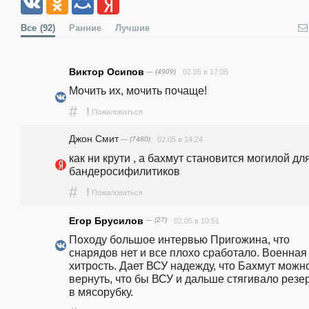
Все
(92)
Ранние
Лучшие
Виктор Осипов
— (4909)
02.05 в 17:05
Мочить их, мочить почаще!
#
!
Пожаловаться
Джон Смит
— (7480)
02.05 в 14:24
как ни крути , а бахмут становится могилой для
бандеросифилитиков
#
!
Пожаловаться
Егор Брусилов
— (27)
02.05 в 10:51
Походу большое интервью Пригожина, что 
снарядов нет и все плохо сработало. Военная 
хитрость. Дает ВСУ надежду, что Бахмут можно
вернуть, что бы ВСУ и дальше стягивало резе
в мясорубку. 