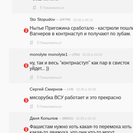
#
!
Пожаловаться
Sto Stopudov
— (28708)
02.05 в 06:15
Нытье Пригожина сработало - кастрюли пошли
Вагнеров в контрнаступ и получают по зубам.
#
!
Пожаловаться
monolyte monolyte1
— (701)
02.05 в 04:20
ну, так и весь "контрнаступ" как пар в свисток 
уйдет... ))
#
!
Пожаловаться
Cергей Смирнов
— (-19)
02.05 в 03:38
мясорубка ВСУ работает и это прекрасно
#
!
Пожаловаться
Даня Копылов
— (58021)
02.05 в 03:19
Фашистам нужно хоть какая-то перемоха хоть 
какая-то движуха, что они что-то могут. 