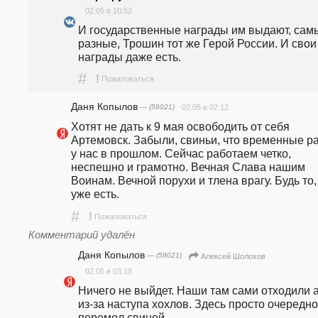
02.05 в 10:52
И государственные награды им выдают, самы
разные, Трошин тот же Герой России. И свои 
награды даже есть. 
#
!
Пожаловаться
Даня Копылов
— (58021)
02.05 в 02:12
Хотят не дать к 9 мая освободить от себя 
Артемовск. Забыли, свиньи, что временные ра
у нас в прошлом. Сейчас работаем четко, 
неспешно и грамотно. Вечная Слава нашим 
Воинам. Вечной порухи и тлена врагу. Будь то, 
уже есть. 
#
!
Пожаловаться
Комментарий удалён
Даня Копылов
— (58021)
Алексей Шолохов
02.05 в 03:18
Ничего не выйдет. Наши там сами отходили а
из-за наступа хохлов. Здесь просто очередно
перемол свиней. 