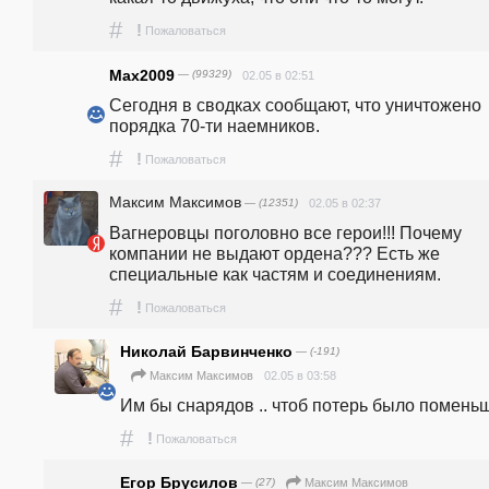
#
!
Пожаловаться
Max2009
— (99329)
02.05 в 02:51
Сегодня в сводках сообщают, что уничтожено 
порядка 70-ти наемников. 
#
!
Пожаловаться
Максим Максимов
— (12351)
02.05 в 02:37
Вагнеровцы поголовно все герои!!! Почему 
компании не выдают ордена??? Есть же 
специальные как частям и соединениям.
#
!
Пожаловаться
Николай Барвинченко
— (-191)
02.05 в 03:58
Максим Максимов
Им бы снарядов .. чтоб потерь было поменьш
#
!
Пожаловаться
Егор Брусилов
— (27)
Максим Максимов