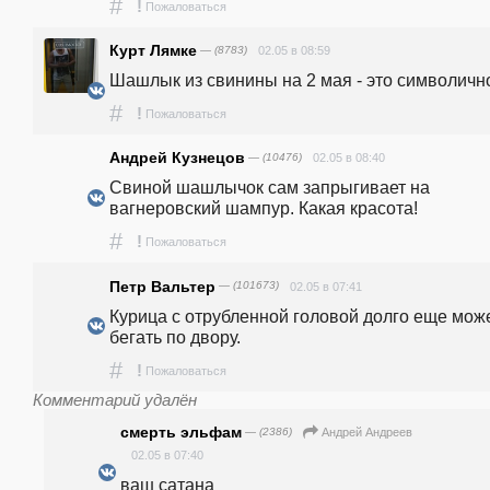
#
!
Пожаловаться
Курт Лямке
— (8783)
02.05 в 08:59
Шашлык из свинины на 2 мая - это символичн
#
!
Пожаловаться
Андрей Кузнецов
— (10476)
02.05 в 08:40
Свиной шашлычок сам запрыгивает на 
вагнеровский шампур. Какая красота!
#
!
Пожаловаться
Петр Вальтер
— (101673)
02.05 в 07:41
Курица с отрубленной головой долго еще може
бегать по двору.
#
!
Пожаловаться
Комментарий удалён
смерть эльфам
— (2386)
Андрей Андреев
02.05 в 07:40
ваш сатана 