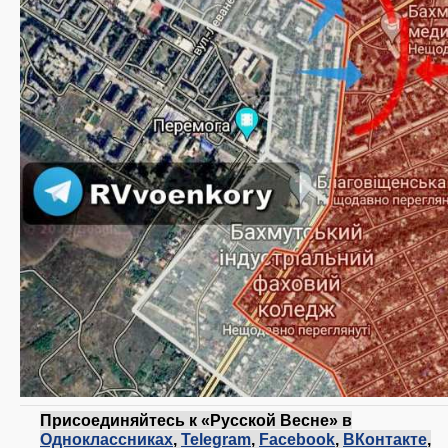
Присоединяйтесь к «Русской Весне» в
Одноклассниках
,
Telegram
,
Facebook
,
ВКонтакте
,