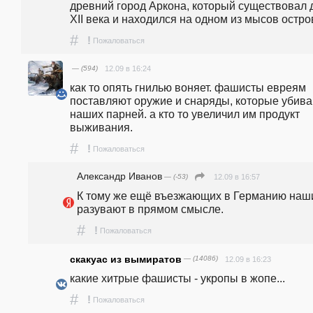
древний город Аркона, который существовал д
XII века и находился на одном из мысов остров
#
!
Пожаловаться
— (594)
12.09 в 16:24
как то опять гнилью воняет. фашисты евреям 
поставляют оружие и снаряды, которые убива
наших парней. а кто то увеличил им продукт 
выживания.
#
!
Пожаловаться
Александр Иванов
— (-53)
12.09 в 16:57
К тому же ещё въезжающих в Германию наши
разувают в прямом смысле.
#
!
Пожаловаться
скакуас из вымиратов
— (14086)
12.09 в 16:23
какие хитрые фашисты - укропы в жопе...
#
!
Пожаловаться