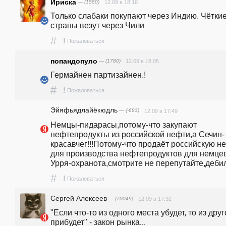
Ириска
— (1580)
12.09 в 18:16
Только слабаки покупают через Индию. Чёткие
страны везут через Чили
#
!
Пожаловаться
попандопуло
— (1780)
12.09 в 18:05
Гермайнен партизайнен.!
#
!
Пожаловаться
Эйяфьядлайёкюдль
— (-683)
12.09 в 17:49
Немцы-пидарасы,потому-что закупают 
нефтепродукты из российской нефти,а Сечин-
красавчег!!!Потому-что продаёт российскую не
для производства нефтепродуктов для немцев!
Урря-охранота,смотрите не перепутайте,деби
#
!
Пожаловаться
Сергей Алексеев
— (70049)
12.09 в 17:32
"Если что-то из одного места убудет, то из друго
прибудет" - закон рынка...