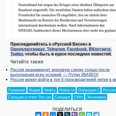
Присоединяйтесь к «Русской Весне» в
Одноклассниках
,
Telegram
,
Facebook
,
ВКонтакте
,
Twitter
, чтобы быть в курсе последних новостей.
Читайте также
Россия реанимирует зерновую сделку только после
выполнения всех условий, — Путин (ВИДЕО)
Россия может войти в топ-5 производителей лития в 
Германия
Индия
Нефть
Новости
Операция Z
Россия
Санкции и ответ России
Скандал
СМИ
Экономика
ПОДЕЛИТЬСЯ