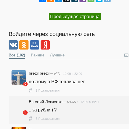
Предыдущая страница
Войдите через социальную сеть
Все
(102)
Ранние
Лучшие
brezil brezil
— (-38)
12.09 в 22:00
поэтому в РФ топлива нет
#
!
Пожаловаться
Евгений Левченко
— (24821)
12.09 в 19:11
.. за рубли ) ?
#
!
Пожаловаться