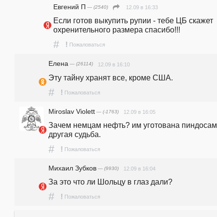
Евгений П
— (2540)
12.09 в 16:33
Если готов выкупить рупии - тебе ЦБ скажет 
охренительного размера спасибо!!!
#
!
Пожаловаться
Елена
— (26114)
12.09 в 16:10
Эту тайну хранят все, кроме США.
#
!
Пожаловаться
Miroslav Violett
— (-1763)
12.09 в 16:05
Зачем немцам нефть? им уготована пиндосам
другая судьба.
#
!
Пожаловаться
Михаил Зубков
— (9930)
12.09 в 16:04
За это что ли Шольцу в глаз дали?
#
!
Пожаловаться