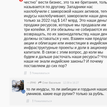
честно" вести бизнес, это та же британия, толь
называется по другому. Западники нас 
нахлобучили с заморозкой наших активов, теп
индусы нахлобучивают, заморозили наши день
только за 2022 год $ 147 млрд. Это наши деньги
продажи ресурсов, которые мы продавали им з
три копейки. И эти обезьяны не собираются их 
возвращать, по их законодательству, наши ден
должны оставаться у них. Взамен нам предлаг
акции и облигации или инвестиции в индийские
инфраструктурные проекты и доли в акционер
капитале. В связи с этим вопрос, до коли мы 
будем и дальше расточать наши ресурсы? Что 
наши не знали индийские законы? И почему 
поставляем до сих пор? 
#
!
Пожаловаться
— (594)
12.09 в 16:27
Олег Васильев
то ли инудсы, то ли амбиции и гордыня наших
умников. какие еще рупии? только за рубль. 
#
!
Пожаловаться