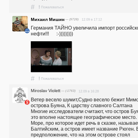
#
!
Пожаловаться
Михаил Мишин
— (9728)
12.09 в 17:12
Германия ТАЙНО увеличила импорт российско
нефти!!!      :-)))))))))
#
!
Пожаловаться
Miroslav Violett
— (-1763)
12.09 в 16:28
Ветер весело шумит,Судно весело бежит Мимо
острова Буяна, К царству славного Салтана    
Многие исследователи считают, что остров Буян
это вполне настоящее географическое место. 
Море, про которое идет речь в сказке, называе
Балтийским, а остров имеет название Рюген. Е
предположение, что на этом острове стоял 