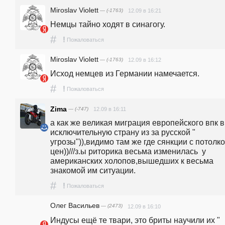
Miroslav Violett
— (-1763)
12.09 в 16:21
Немцы тайно ходят в синагогу.
#
!
Пожаловаться
Miroslav Violett
— (-1763)
12.09 в 16:12
Исход немцев из Германии намечается.
#
!
Пожаловаться
Zima
— (-747)
12.09 в 16:11
а как же великая миграция европейского впк в 
исключительную страну из за русской " 
угрозы")),видимо там же где сянкции с потолко
цен))///з.ы риторика весьма изменилась  у 
американских холопов,вышедших к весьма 
знакомой им ситуации.
#
!
Пожаловаться
Олег Васильев
— (2473)
12.09 в 16:10
Индусы ещё те твари, это бриты научили их " 