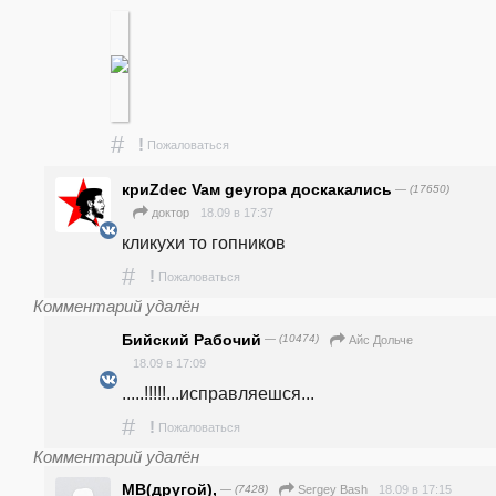
#
!
Пожаловаться
криZdec Vaм geyropa доскакались
— (17650)
18.09 в 17:37
доктор
кликухи то гопников
#
!
Пожаловаться
Комментарий удалён
Бийский Рабочий
— (10474)
Айс Дольче
18.09 в 17:09
.....!!!!!...исправляешся...
#
!
Пожаловаться
Комментарий удалён
MB(другой),
— (7428)
18.09 в 17:15
Sergey Bash