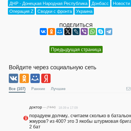
ДНР - Донецкая Народная Республика
Донбасс
Новости
Операция Z
Сводки с фронта
Украина
ПОДЕЛИТЬСЯ
Предыдущая страница
Войдите через социальную сеть
Все
(107)
Ранние
Лучшие
доктор
— (7444)
18.09 в 17:09
порадуем долчму.. считаем сколько в батальон
жмуров? из 400? это 3 якобы штурмовая брига
2 бат