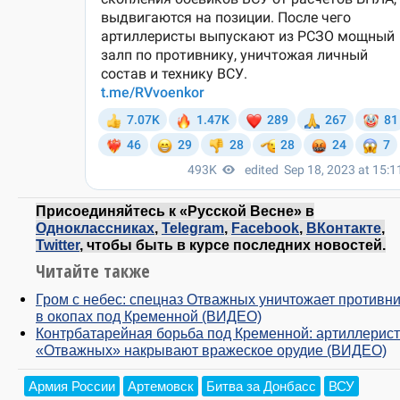
Присоединяйтесь к «Русской Весне» в
Одноклассниках
,
Telegram
,
Facebook
,
ВКонтакте
,
Twitter
, чтобы быть в курсе последних новостей.
Читайте также
Гром с небес: спецназ Отважных уничтожает противн
в окопах под Кременной (ВИДЕО)
Контрбатарейная борьба под Кременной: артиллерис
«Отважных» накрывают вражеское орудие (ВИДЕО)
Армия России
Артемовск
Битва за Донбасс
ВСУ