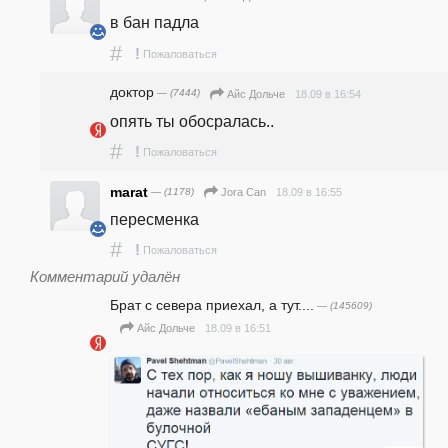
в бан падла
#
!
Пожаловаться
доктор
— (7444)
18.09 в 16:54
Айс Дольче
опять ты обосралась..
#
!
Пожаловаться
marat
— (1178)
18.09 в 16:55
Jora Can
пересменка
#
!
Пожаловаться
Комментарий удалён
Брат с севера приехал, а тут....
— (145609)
18.09 в 16:51
Айс Дольче