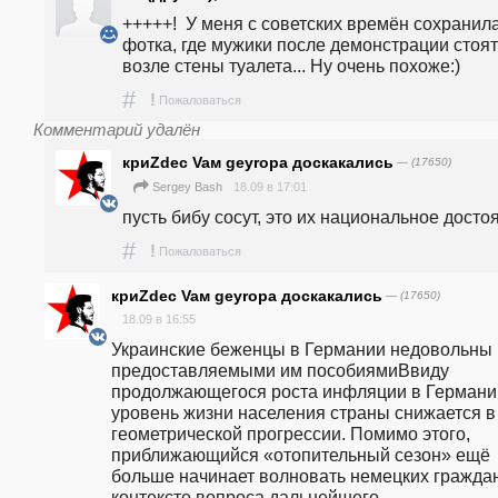
+++++!  У меня с советских времён сохранила
фотка, где мужики после демонстрации стоят 
возле стены туалета... Ну очень похоже:)
#
!
Пожаловаться
Комментарий удалён
криZdec Vaм geyropa доскакались
— (17650)
18.09 в 17:01
Sergey Bash
#
!
Пожаловаться
криZdec Vaм geyropa доскакались
— (17650)
18.09 в 16:55
Украинские беженцы в Германии недовольны 
предоставляемыми им пособиямиВвиду 
продолжающегося роста инфляции в Германии
уровень жизни населения страны снижается в 
геометрической прогрессии. Помимо этого, 
приближающийся «отопительный сезон» ещё 
больше начинает волновать немецких граждан,
контексте вопроса дальнейшего 