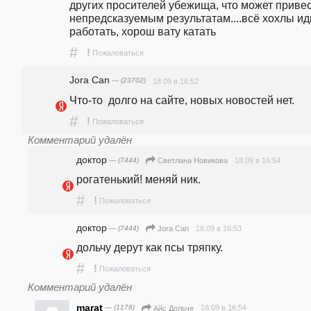
других просителей убежища, что может привест
непредсказуемым результатам....всё хохлы иди
работать, хорош вату катать 
#
!
Пожаловаться
Jora Can
— (23702)
18.09 в 16:52
Что-то  долго на сайте, новых новостей нет.
#
!
Пожаловаться
Комментарий удалён
доктор
— (7444)
18.09 в 16:54
Светлана Новикова
рогатенький! меняй ник.
#
!
Пожаловаться
доктор
— (7444)
18.09 в 16:53
Jora Can
дольчу дерут как псы тряпку.
#
!
Пожаловаться
Комментарий удалён
marat
— (1178)
18.09 в 16:54
Айс Дольче