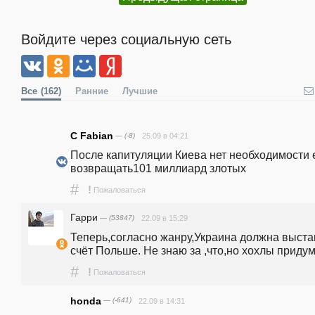
Войдите через социальную сеть
Все
(162)
Ранние
Лучшие
C Fabian
— (-8)
25.09 в 04:21
После капитуляции Киева нет необходимости е
возвращать101 миллиард злотых
#
!
Пожаловаться
Гарри
— (53847)
22.09 в 15:29
Теперь,согласно жанру,Украина должна выстав
счёт Польше. Не знаю за ,что,но хохлы придум
#
!
Пожаловаться
honda
— (-641)
22.09 в 14:31