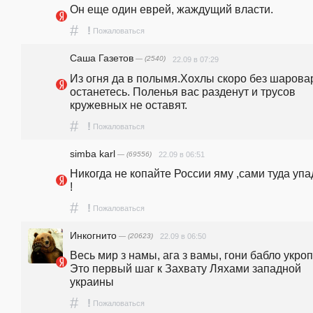
Он еще один еврей, жаждущий власти.
#
!
Пожаловаться
Саша Газетов
— (2540)
22.09 в 07:29
Из огня да в полымя.Хохлы скоро без шаровар
останетесь. Поленья вас разденут и трусов 
кружевных не оставят.
#
!
Пожаловаться
simba karl
— (69556)
22.09 в 06:51
Никогда не копайте России яму ,сами туда упад
!   
#
!
Пожаловаться
Инкогнито
— (20623)
22.09 в 06:50
Весь мир з намы, ага з вамы, гони бабло укроп.
Это первый шаг к Захвату Ляхами западной 
украины 
#
!
Пожаловаться