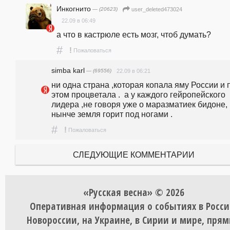
Инкогнито
— (20623)
user_deleted473024
22.09 в 06:49
а что в кастрюле есть мозг, чтоб думать?
#
!
Пожаловаться
simba karl
— (69556)
22.09 в 06:21
ни одна страна ,которая копала яму России и п
этом процветала .  а у каждого гейропейского 
лидера ,не говоря уже о маразматиек бидоне, 
нынче земля горит под ногами . 
#
!
Пожаловаться
СЛЕДУЮЩИЕ КОММЕНТАРИИ
«Русская весна» © 2026
Оперативная информация о событиях в Росси
Новороссии, на Украине, в Сирии и мире, пря