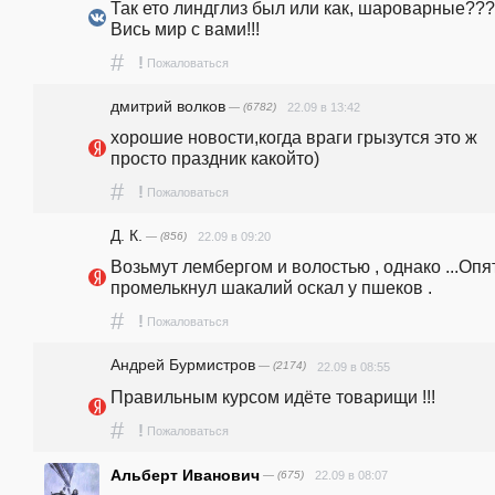
Так ето линдглиз был или как, шароварные???
Вись мир с вами!!!
#
!
Пожаловаться
дмитрий волков
— (6782)
22.09 в 13:42
хорошие новости,когда враги грызутся это ж 
просто праздник какойто)
#
!
Пожаловаться
Д. К.
— (856)
22.09 в 09:20
Возьмут лембергом и волостью , однако ...Опят
промелькнул шакалий оскал у пшеков .
#
!
Пожаловаться
Андрей Бурмистров
— (2174)
22.09 в 08:55
Правильным курсом идёте товарищи !!!
#
!
Пожаловаться
Альберт Иванович
— (675)
22.09 в 08:07