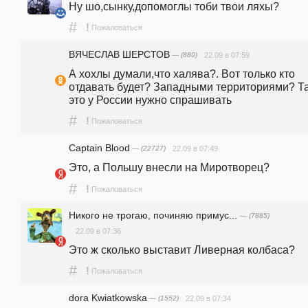
Ну шо,сынку,допомоглы тоби твои ляхы?
#
!
Пожаловаться
ВЯЧЕСЛАВ ШЕРСТОВ
— (880)
22.09 в 07:59
А хохлы думали,что халява?. Вот только кто 
отдавать будет? Западными территориями? Та
это у России нужно спрашивать
#
!
Пожаловаться
Captain Blood
— (22727)
22.09 в 07:49
Это, а Польшу внесли на Миротворец?
#
!
Пожаловаться
Никого не трогаю, починяю примус...
— (7885)
22.09 в 07:36
Это ж сколько выставит Ливерная колбаса?
#
!
Пожаловаться
dora Kwiatkowska
— (1552)
22.09 в 07:34