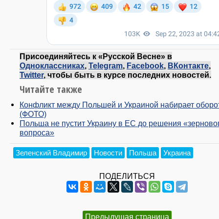
Присоединяйтесь к «Русской Весне» в
Одноклассниках
,
Telegram
,
Facebook
,
ВКонтакте
,
Twitter
, чтобы быть в курсе последних новостей.
Читайте также
Конфликт между Польшей и Украиной набирает оборо
(ФОТО)
Польша не пустит Украину в ЕС до решения «зерново
вопроса»
Зеленский Владимир
Новости
Польша
Украина
ПОДЕЛИТЬСЯ
Предыдущая страница