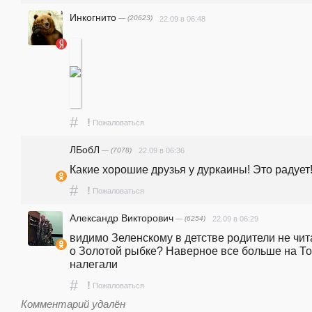
Инкогнито
— (20623)
22.09 в 06:48
#
!
Пожаловаться
ЛБобЛ
— (7078)
22.09 в 06:36
Какие хорошие друзья у дуркаины! Это радует
#
!
Пожаловаться
Александр Викторович
— (6254)
22.09 в 06:29
видимо Зеленскому в детстве родители не чит
о Золотой рыбке? Наверное все больше на То
налегали
#
!
Пожаловаться
Комментарий удалён