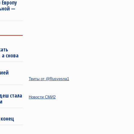
 Европу
льной —
кать
 а снова
бией
Твиты от @Rusvesna1
деш стала
Новости СМИ2
м
 конец