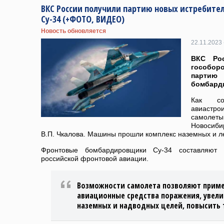
ВКС России получили партию новых истребит
Су-34 (+ФОТО, ВИДЕО)
Новость обновляется
22.11.2023 
ВКС Р
гособор
партию
бомбард
Как со
авиастр
самоле
Новосиби
В.П. Чкалова. Машины прошли комплекс наземных и л
Фронтовые бомбардировщики Су-34 составляют
российской фронтовой авиации.
Возможности самолета позволяют приме
авиационные средства поражения, увел
наземных и надводных целей, повысить