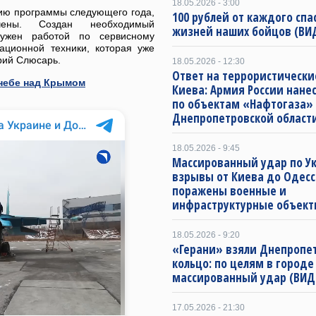
18.05.2026 - 3:00
нию программы следующего года,
100 рублей от каждого спа
чены. Создан необходимый
жизней наших бойцов (ВИ
ружен работой по сервисному
ационной техники, которая уже
рий Слюсарь.
18.05.2026 - 12:30
Ответ на террористически
небе над Крымом
Киева: Армия России нане
по объектам «Нафтогаза»
Днепропетровской област
18.05.2026 - 9:45
Массированный удар по Ук
взрывы от Киева до Одесс
поражены военные и
инфраструктурные объект
18.05.2026 - 9:20
«Герани» взяли Днепропет
кольцо: по целям в городе
массированный удар (ВИД
17.05.2026 - 21:30