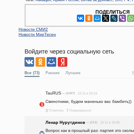
ПОДЕЛИТЬСЯ
Новости СМИ2
Новости МирТесен
Войдите через социальную сеть
Все
(73)
Ранние
Лучшие
TauRUS
— (1097)
23.11 в 03:24
Свинотники, будем маненько вас бамбить))
#
!
Ответить
Пожаловаться
Ленар Нурутдинов
— (111)
22.11 в 18:06
Вопрос как в прошлый раз: партия это скол