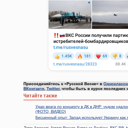
Присоединяйтесь к «Русской Весне» в
Одноклассн
ВКонтакте
,
Twitter
, чтобы быть в курсе последних 
Читайте также
Удар врага по концерту в ДК в ДНР: чудом удал
(ФОТО, ВИДЕО)
Бесценный опыт: Запад использует Украину как 
Теги:
Авиация
Армия России
Битва за Донбасс
ВКС РФ