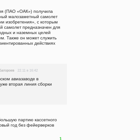
я (ПАО «ОАК») получила 
ный малозаметный самолет 
ии изобретения», с которым 
ый самолет предназначен для 
дных и наземных целей 
. Также он может служить 
иентированных действиях 
22.11 в 16:42
Батороев
ском авиазаводе в 
уже вторая линия сборки 
большую партию кассетного 
вый год без фейерверков 
1