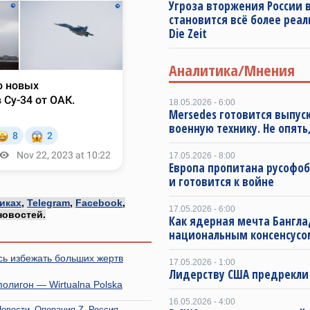
Угроза вторжения России в
становится всё более реа
Die Zeit
Аналитика/Мнения
18.05.2026 - 6:00
Mersedes готовится выпус
военную технику. Не опять,
17.05.2026 - 8:00
Европа пропитана русофо
и готовится к войне
иках
,
Telegram
,
Facebook
,
17.05.2026 - 6:00
новостей.
Как ядерная мечта Бангла
национальным консенсусо
ось избежать больших жертв
17.05.2026 - 1:00
Лидерству США предрекли
полигон — Wirtualna Polska
16.05.2026 - 4:00
Новости
Операция Z
Россия