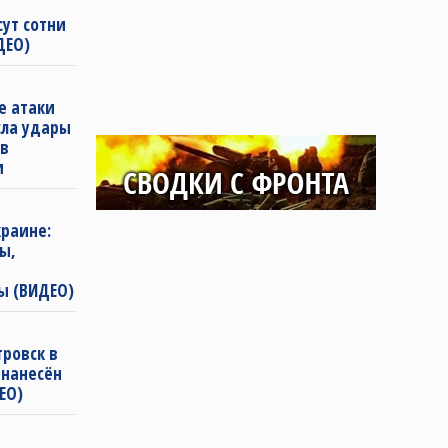
сут сотни
ДЕО)
е атаки
сла удары
 в
и
раине:
ы,
ы (ВИДЕО)
ровск в
 нанесён
ЕО)