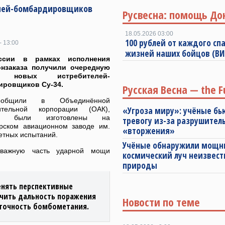
елей-бомбардировщиков
Русвесна: помощь До
18.05.2026 03:00
100 рублей от каждого спа
- 13:00
жизней наших бойцов (В
оссии
в рамках исполнения
онзаказа
получили очередную
 новых истребителей-
ировщиков Су-34.
Русская Весна — the F
общили в Объединённой
оительной корпорации (ОАК),
«Угроза миру»: учёные бь
ты были изготовлены на
тревогу из-за разрушител
рском авиационном заводе им.
«вторжения»
етных испытаний.
Учёные обнаружили мощ
 важную часть ударной мощи
космический луч неизвест
природы
нять перспективные
ичить дальность поражения
Новости по теме
 точность бомбометания.