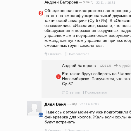
Андрей Батороев
— (22643)
22.11 в 16:31
Объединенная авиастроительная корпораци
патент на «многофункциональный двухмест
тактической авиации» (Су-57УБ). В «Описан
ознакомились «Известия», сказано, что нов
обнаружения и поражения воздушных, надво
управляемым и неуправляемым вооружением
командным пунктом управления при «сетеор
смешанных групп самолетов». 
#
!
Ответить
Пожаловаться
Андрей Батороев
— (22643)
Андрей 
Его также будут собирать на Чкалов
Новосибирске. Получается, что это 
Су-57.
#
!
Ответить
Пожаловаться
Дядя Ваня
— (-86)
22.11 в 16:03
Надеюсь к этому моменту уже подготовили 
фейерверка для хохлов. Жаль если хохлы но
будут встречать
#
!
Ответить
Пожаловаться