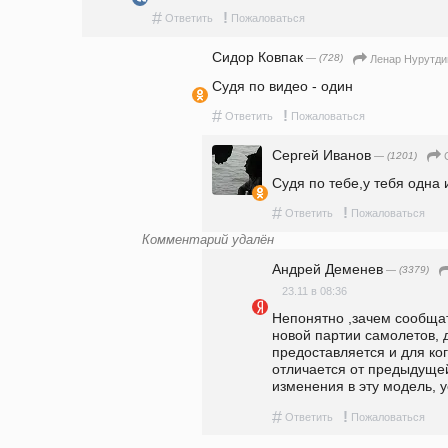
#
!
Ответить
Пожаловаться
Сидор Ковпак
— (728)
Ленар Нурутди
Судя по видео - один
#
!
Ответить
Пожаловаться
Сергей Иванов
— (1201)
Судя по тебе,у тебя одна
#
!
Ответить
Пожаловаться
Комментарий удалён
Андрей Деменев
— (3379)
23.11 в 08:36
Непонятно ,зачем сообщат
новой партии самолетов, 
предоставляется и для ког
отличается от предыдущей
изменения в эту модель, 
#
!
Ответить
Пожаловаться