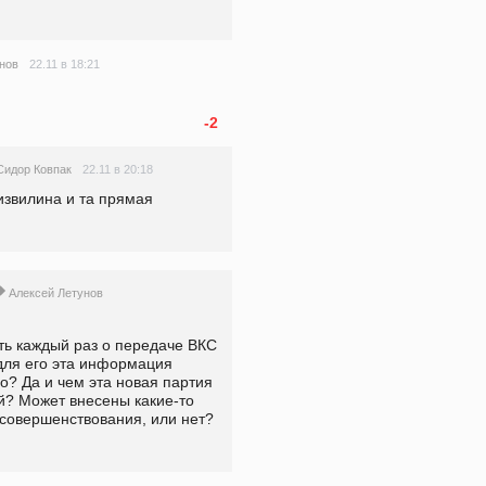
22.11 в 18:21
нов
-2
22.11 в 20:18
Сидор Ковпак
 извилина и та прямая
Алексей Летунов
ь каждый раз о передаче ВКС 
для его эта информация 
о? Да и чем эта новая партия 
? Может внесены какие-то 
усовершенствования, или нет?