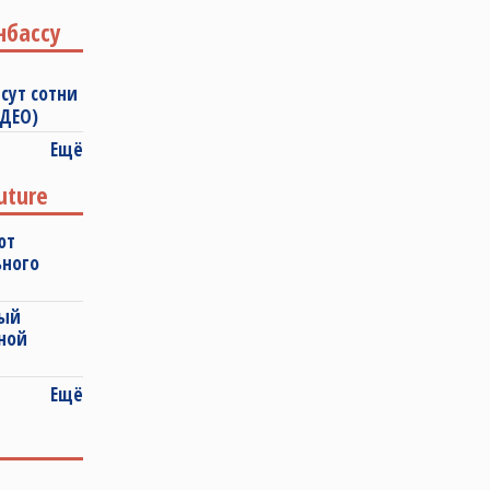
нбассу
сут сотни
ИДЕО)
Ещё
uture
ют
ьного
ный
ной
Ещё