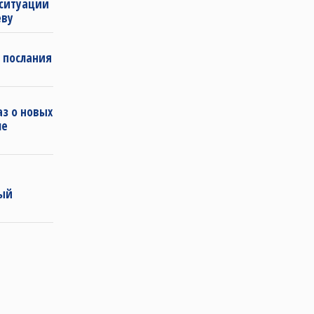
 ситуации
еву
 послания
з о новых
ле
ный