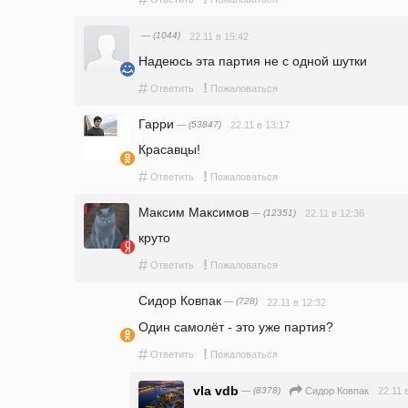
— (1044)
22.11 в 15:42
Надеюсь эта партия не с одной шутки
#
!
Ответить
Пожаловаться
Гарри
— (53847)
22.11 в 13:17
Красавцы!
#
!
Ответить
Пожаловаться
Максим Максимов
— (12351)
22.11 в 12:36
круто
#
!
Ответить
Пожаловаться
Сидор Ковпак
— (728)
22.11 в 12:32
Один самолёт - это уже партия?
#
!
Ответить
Пожаловаться
vla vdb
— (8378)
22.11 
Сидор Ковпак