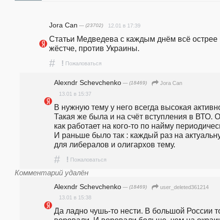
Jora Can
— (23702)
12.01 в 17:39
Статьи Медведева с каждым днём всё острее и
жёстче, против Украины.
#
!
Пожаловаться
Alexndr Schevchenko
— (18469)
Jora Can
13.01 в 15:37
В нужную тему у него всегда высокая активно
Такая же была и на счёт вступления в ВТО. О
как работает на кого-то по найму периодическ
И раньше было так : каждый раз на актуальну
для либералов и олигархов тему.
#
!
Пожаловаться
Комментарий удалён
Alexndr Schevchenko
— (18469)
user_deleted361214
13.01 в 15:38
Да ладно чушь-то нести. В большой России т