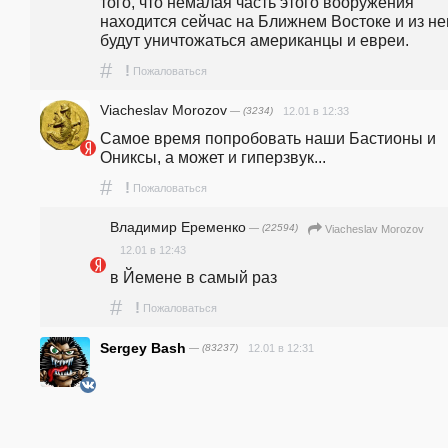
того, что немалая часть этого вооружения 
находится сейчас на Ближнем Востоке и из нег
будут уничтожаться американцы и евреи.
#
!
Пожаловаться
Viacheslav Morozov
— (3234)
12.01 в 12:33
Самое время попробовать наши Бастионы и 
Ониксы, а может и гиперзвук...
#
!
Пожаловаться
Владимир Еременко
— (22594)
Viacheslav Morozov
12.01 в 12:43
в Йемене в самый раз
#
!
Пожаловаться
Sergey Bash
— (83237)
12.01 в 12:31