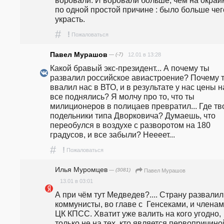
воровали. И воровали больше, чем на окраин
по одной простой причине : было больше чего
украсть.
#
!
Пожаловаться
Павел Мурашов
— (-7)
12.01 в 13:28
Какой бравый экс-президент... А почему ты 
развалил российское авиастроение? Почему т
ввалил нас в ВТО, и в результате у нас цены на
все поднялись? Я молчу про то, что ты 
милиционеров в полицаев превратил... Где тво
подельники типа Дворковича? Думаешь, что 
переобулся в воздухе с разворотом на 180 
градусов, и все забыли? Неееет...
#
!
Пожаловаться
Илья Муромцев
— (3081)
Павел Мурашов
13.01 в 03:01
А при чём тут Медведев?.... Страну развалил
коммунисты, во главе с  Генсеками, и членам
ЦК КПСС. Хватит уже валить на кого угодно,  
только не на тех, кто является первопричиной