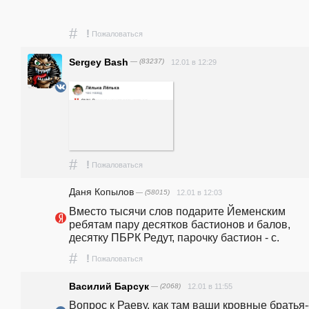
#
!
Пожаловаться
Sergey Bash
— (83237)
12.01 в 12:29
#
!
Пожаловаться
Даня Копылов
— (58015)
12.01 в 12:03
Вместо тысячи слов подарите Йеменским 
ребятам пару десятков бастионов и балов, 
десятку ПБРК Редут, парочку бастион - с. 
#
!
Пожаловаться
Василий Барсук
— (2068)
12.01 в 11:55
Вопрос к Раеву. как там ваши кровные братья-