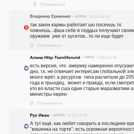
#
!
Пожаловаться
Владимир Еременко
— (22594)
12.01 в 12:42
так закон кармы работает шо посеешь то 
пожнешь...фша себе в поддых получают своим
оружием  уже от хуситов...то ли еще будет
#
!
Пожаловаться
Алина Http-Teenliferurid
— (4963)
12.01 в 12:35
есть версия, что  америку намеренно опускают
дно, т.к. не отвечает интересам глобальной эли
много жрёт. а ресурсов  типа расчитали до 205
года и трындец.  может и правда, если смотрет
кто во власти сша одни старые маразматики а 
министры евреи
#
!
Пожаловаться
Рус Иван
— (15620)
12.01 в 12:35
А тут ещё, как любят говорить в последнее вре
"вишенка на торте": есть огромная вероятност