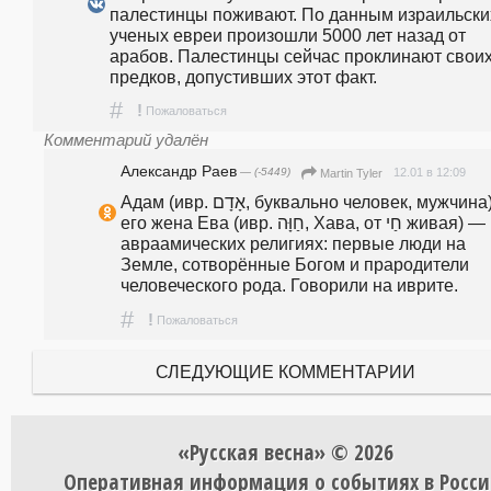
палестинцы поживают. По данным израильских
ученых евреи произошли 5000 лет назад от 
арабов. Палестинцы сейчас проклинают своих
предков, допустивших этот факт.
#
!
Пожаловаться
Комментарий удалён
Александр Раев
— (-5449)
12.01 в 12:09
Martin Tyler
Адам (ивр. אָדָם, буквально человек, мужчина) и 
его жена Ева (ивр. חַוָּה, Хава, от חַי живая) — в 
авраамических религиях: первые люди на 
Земле, сотворённые Богом и прародители 
человеческого рода. Говорили на иврите.
#
!
Пожаловаться
СЛЕДУЮЩИЕ КОММЕНТАРИИ
«Русская весна» © 2026
Оперативная информация о событиях в Росси