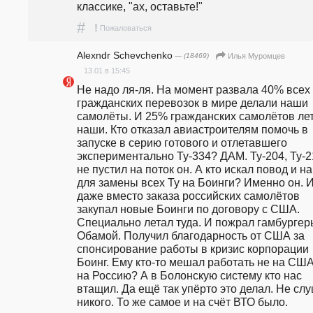
классике, "ах, оставьте!"
#
!
Пожаловаться
Alexndr Schevchenko
— (18469)
Илья Муромцев
13.01 в 15:45
Не надо ля-ля. На момент развала 40% всех 
гражданских перевозок в мире делали наши 
самолёты. И 25% гражданских самолётов лет
наши. Кто отказал авиастроителям помочь в 
запуске в серию готового и отлетавшего 
экспериментально Ту-334? ДАМ. Ту-204, Ту-2
не пустил на поток он. А кто искал повод и на
для замены всех Ту на Боинги? Именно он. И
даже вместо заказа российских самолётов 
закупал новые Боинги по договору с США. 
Специально летал туда. И пожрал гамбургеры
Обамой. Получил благодарность от США за 
спонсирование работы в кризис корпорации 
Боинг. Ему кто-то мешал работать не на США,
на Россию? А в Болонскую систему кто нас 
втащил. Да ещё так упёрто это делал. Не слу
никого. То же самое и на счёт ВТО было.