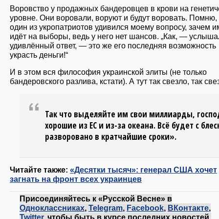
Воровство у продажных бандеровцев в крови на генети
уровне. Они воровали, воруют и будут воровать. Помню, 
один из укропатриотов удивился моему вопросу, зачем и
идёт на выборы, ведь у него нет шансов. „Как, — услыша
удивлённый ответ, — это же его последняя возможность
украсть деньги!“
И в этом вся философия украинской элиты (не только
бандеровского разлива, кстати). А тут так свезло, так све
Так что выделяйте им свои миллиарды, госпо
хорошие из ЕС и из-за океана. Всё будет с бле
разворовано в кратчайшие сроки».
Читайте также:
«Десятки тысяч»: генерал США хочет
загнать на фронт всех украинцев
Присоединяйтесь к «Русской Весне» в
Одноклассниках
,
Telegram
,
Facebook
,
ВКонтакте
,
Twitter
, чтобы быть в курсе последних новостей.