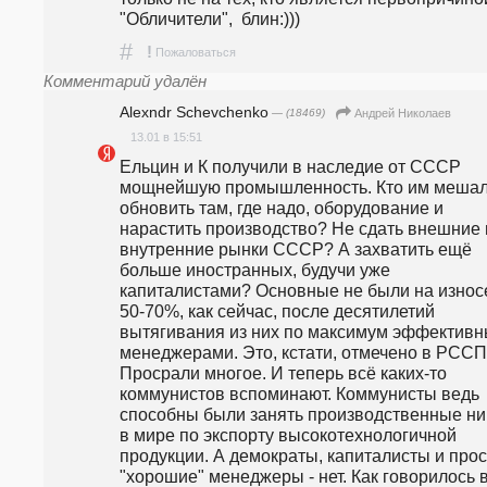
"Обличители",  блин:)))
#
!
Пожаловаться
Комментарий удалён
Alexndr Schevchenko
— (18469)
Андрей Николаев
13.01 в 15:51
Ельцин и К получили в наследие от СССР 
мощнейшую промышленность. Кто им мешал
обновить там, где надо, оборудование и 
нарастить производство? Не сдать внешние и
внутренние рынки СССР? А захватить ещё 
больше иностранных, будучи уже 
капиталистами? Основные не были на износе
50-70%, как сейчас, после десятилетий 
вытягивания из них по максимум эффективн
менеджерами. Это, кстати, отмечено в РССП.
Просрали многое. И теперь всё каких-то 
коммунистов вспоминают. Коммунисты ведь 
способны были занять производственные ни
в мире по экспорту высокотехнологичной 
продукции. А демократы, капиталисты и прос
"хорошие" менеджеры - нет. Как говорилось в