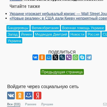
Читайте также
Украине угрожает небывалый кризис — Wall Street Jou
«Новые реалии»: в США дали Киеву неприятный сове
Бандеровцы
Великобритания
Военная помощь Украине
Запад
Йемен
Медведев Дмитрий
Новости
Россия
С
Украина
ПОДЕЛИТЬСЯ
Предыдущая страница
Войдите через социальную сеть
Все
(111)
Ранние
Лучшие